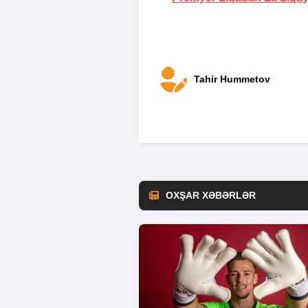
Tahir Hummetov
OXŞAR XƏBƏRLƏR