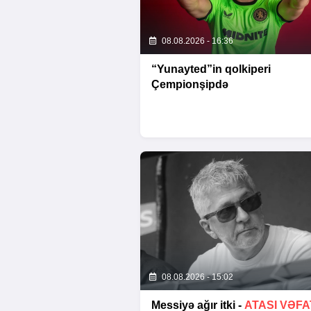
08.08.2026 - 16:36
“Yunayted”in qolkiperi
Çempionşipdə
08.08.2026 - 15:02
Messiyə ağır itki -
ATASI VƏFA