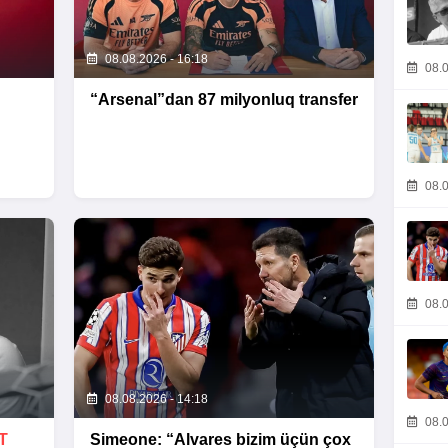
08.08.2026 - 16:18
08.0
“Arsenal”dan 87 milyonluq transfer
08.0
08.0
08.08.2026 - 14:18
08.0
T
Simeone: “Alvares bizim üçün çox