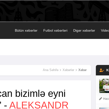
Bütün xəbərlər
Futbol xəbərləri
Digər xəbərlər
Video
Ana Səhifə
Xəbərlər
Xəbər
K
an bizimlə eyni
Hacı
” -
ALEKSANDR