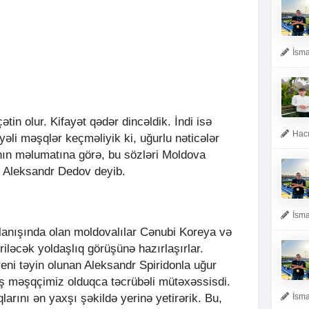
İsma
tin olur. Kifayət qədər dincəldik. İndi isə
Hacı
li məşqlər keçməliyik ki, uğurlu nəticələr
ın məlumatına görə, bu sözləri Moldova
 Aleksandr Dedov deyib.
İsma
lanışında olan moldovalılar Cənubi Koreya və
iləcək yoldaşlıq görüşünə hazırlaşırlar.
ni təyin olunan Aleksandr Spiridonla uğur
aş məşqçimiz olduqca təcrübəli mütəxəssisdi.
larını ən yaxşı şəkildə yerinə yetirərik. Bu,
İsma