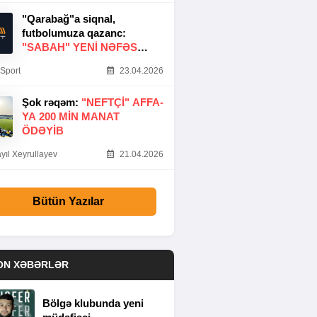
"Qarabağ"a siqnal,
futbolumuza qazanc:
"SABAH" YENI NƏFƏS
GƏTIRDI
Sport
23.04.2026
Şok rəqəm:
"NEFTÇI" AFFA-
YA 200 MIN MANAT
ÖDƏYIB
yıl Xeyrullayev
21.04.2026
Bütün Yazılar
ON XƏBƏRLƏR
Bölgə klubunda yeni