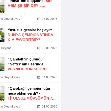
“İmişli”nin diqqətinə:
ŞIR
HƏMIŞƏ ŞIR DEYIL…
yıl Xeyrullayev
17.07.2026
Yuxusuz gecələr başlayır:
DÜNYA ÇEMPIONATINDA
KIM FAVORITDIR?
 Heydər
02.06.2026
“Qandalf”ın çubuğu
“Neftçi”nin üzərində:
VERNİDUBUN SEHRLİ
TOXUNUŞU
yıl Xeyrullayev
04.05.2026
“Qarabağ” çempionluğu
necə əldən verdi? -
TITULSUZ MÖVSÜMÜN 7
SƏBƏBI
yıl Xeyrullayev
01.05.2026