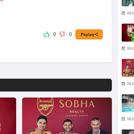
08.0
0
0
Paylaş
08.0
08.0
08.0