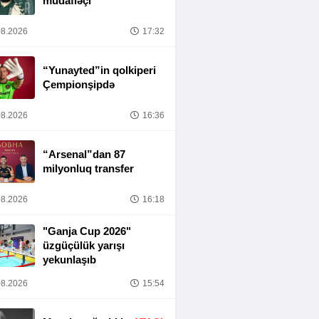
müdafiəçi
8.2026
17:32
“Yunayted”in qolkiperi
Çempionşipdə
8.2026
16:36
“Arsenal”dan 87
milyonluq transfer
8.2026
16:18
"Ganja Cup 2026"
üzgüçülük yarışı
yekunlaşıb
8.2026
15:54