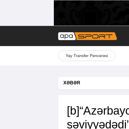
Yay Transfer Pəncərəsi
XƏBƏR
[b]“Azərbayc
səviyyədədi