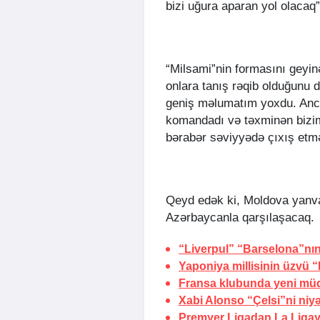
bizi uğura aparan yol olacaq”
“Milsami”nin formasını geyi
onlara tanış rəqib olduğunu 
geniş məlumatım yoxdu. Anc
komandadı və təxminən bizim
bərabər səviyyədə çıxış etm
Qeyd edək ki, Moldova yanva
Azərbaycanla qarşılaşacaq.
“Liverpul” “Barselona”nın
Yaponiya millisinin üzvü “
Fransa klubunda yeni müq
Xabi Alonso “Çelsi”ni niyə
Premyer Liqadan La Liqa