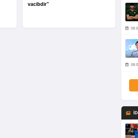
vacibdir”
08.0
08.0
İ