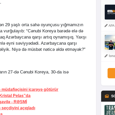
.
nən 29 yaşlı orta sahə oyunçusu yığmamızın
APA 
da vurğulayıb: “Cənubi Koreya barədə elə də
aq Azərbaycana qarşı artıq oynamışıq. Yaxşı
lə eyni səviyyədədi. Azərbaycana qarşı
əliyik. Niyə də müsbət nəticə əldə etməyək?”
İsma
rın 27-də Cənubi Koreya, 30-da isə
 müdafiəçisini icarəyə götürür
Kristal Pelas”da
S
avilə -
RƏSMİ
 seçdiyini açıqladı
ya