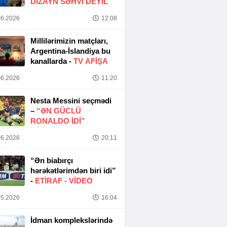
DIZAYN SƏHVI DEYIL
6.2026
12:08
Millilərimizin matçları,
Argentina-İslandiya bu
kanallarda -
TV AFİŞA
6.2026
11:20
Nesta Messini seçmədi
–
“ƏN GÜCLÜ
RONALDO IDI”
6.2026
20:11
“Ən biabırçı
hərəkətlərimdən biri idi”
-
ETIRAF -
VİDEO
5.2026
16:04
İdman komplekslərində