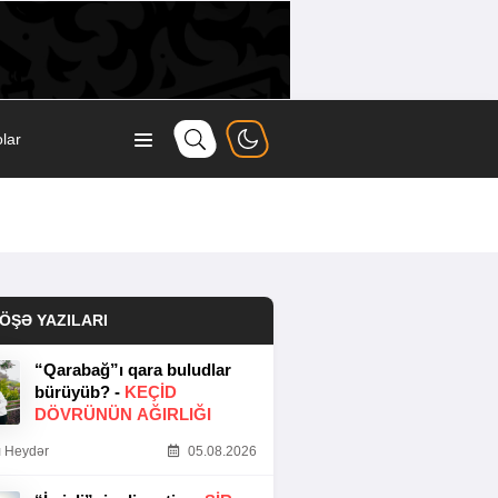
lar
ÖŞƏ YAZILARI
“Qarabağ”ı qara buludlar
bürüyüb? -
KEÇID
DÖVRÜNÜN AĞIRLIĞI
 Heydər
05.08.2026