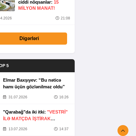
ciddi nöqsanlar:
15
MILYON MANAT!
4.2026
21:08
Digərləri
OP 5
Elmar Baxşıyev: “Bu nəticə
hamı üçün gözlənilməz oldu”
31.07.2026
16:26
"Qarabağ"da iki itki:
"VESTRİ"
İLƏ MATÇDA İŞTİRAK
ETMƏYƏCƏKLƏR
13.07.2026
14:37