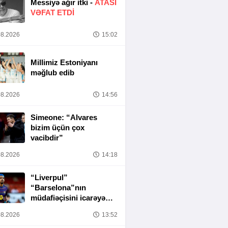
Messiyə ağır itki -
ATASI
VƏFAT ETDI
8.2026
15:02
Millimiz Estoniyanı
məğlub edib
8.2026
14:56
Simeone: “Alvares
bizim üçün çox
vacibdir”
8.2026
14:18
“Liverpul”
“Barselona”nın
müdafiəçisini icarəyə
götürür
8.2026
13:52