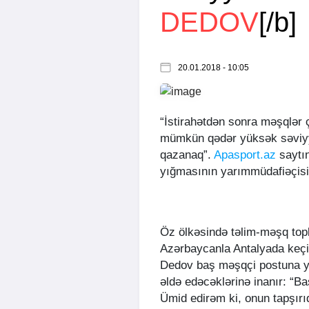
DEDOV
[/b]
20.01.2018 - 10:05
“İstirahətdən sonra məşqlər çə
mümkün qədər yüksək səviyyə
qazanaq”.
Apasport.az
saytın
yığmasının yarımmüdafiəçisi
Öz ölkəsində təlim-məşq top
Azərbaycanla Antalyada keçir
Dedov baş məşqçi postuna ye
əldə edəcəklərinə inanır: “B
Ümid edirəm ki, onun tapşırıq