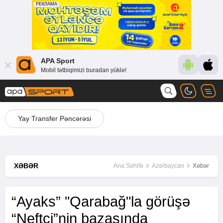
APA Sport
Mobil tətbiqimizi buradan yüklə!
Yay Transfer Pəncərəsi
XƏBƏR
Ana Səhifə
Azərbaycan
Xəbər
“Ayaks” "Qarabağ"la görüşə
“Neftçi”nin bazasında