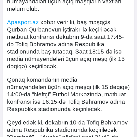
nümayəndələri üçün açıq məşqlərin vaxtları
məlum olub.
Apasport.az
xəbər verir ki, baş məşqçisi
Qurban Qurbanovun iştirakı ilə keçiriləcək
mətbuat konfransı dekabrın 9-da saat 17:45-
də Tofiq Bəhramov adına Respublika
stadionunda baş tutacaq. Saat 18:15-də isə
media nümayəndələri üçün açıq məşq (ilk 15
dəqiqə) keçiriləcək.
Qonaq komandanın media
nümayəndələri üçün açıq məşqi (ilk 15 dəqiqə)
14:00-da “Neftçi” Futbol Mərkəzində, mətbuat
konfransı isə 16:15-də Tofiq Bəhramov adına
Respublika stadionunda keçiriləcək.
Qeyd edək ki, dekabrın 10-da Tofiq Bəhramov
adına Respublika stadionunda keçiriləcək