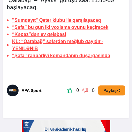
“Qarabağ” – “Ayaks” görüşü saat 21:45-də
başlayacaq.
"Sumqayıt" Qətər klubu ilə qarşılaşacaq
“Şəfa” bu gün iki yoxlama oyunu keçirəcək
“Kəpəz”dən ev qələbəsi
KL: “Qarabağ” səfərdən məğlub qayıdır -
YENİLƏNİB
"Şəfa" rəhbərliyi komandanın düşərgəsində
0
0
APA Sport
Paylaş