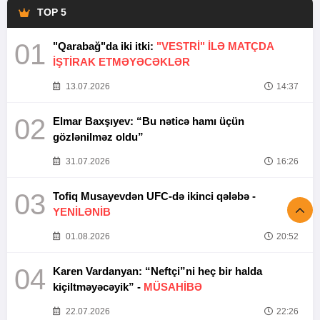
TOP 5
01
"Qarabağ"da iki itki:
"VESTRİ" İLƏ MATÇDA
İŞTİRAK ETMƏYƏCƏKLƏR
13.07.2026
14:37
02
Elmar Baxşıyev: “Bu nəticə hamı üçün
gözlənilməz oldu”
31.07.2026
16:26
03
Tofiq Musayevdən UFC-də ikinci qələbə -
YENİLƏNİB
01.08.2026
20:52
04
Karen Vardanyan: “Neftçi”ni heç bir halda
kiçiltməyəcəyik” -
MÜSAHİBƏ
22.07.2026
22:26