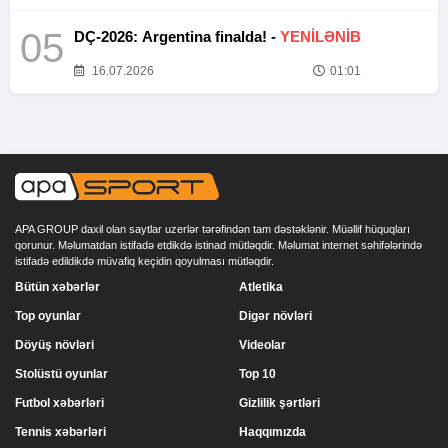
05
DÇ-2026: Argentina finalda! -
YENİLƏNİB
16.07.2026
01:01
APA GROUP daxil olan saytlar uzerlər tərəfindən tam dəstəklənir. Müəllif hüquqları
qorunur. Məlumatdan istifadə etdikdə istinad mütləqdir. Məlumat internet səhifələrində
istifadə edildikdə müvafiq keçidin qoyulması mütləqdir.
Bütün xəbərlər
Atletika
Top oyunlar
Digər növləri
Döyüş növləri
Videolar
Stolüstü oyunlar
Top 10
Futbol xəbərləri
Gizlilik şərtləri
Tennis xəbərləri
Haqqımızda