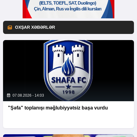
OXŞAR XƏBƏRLƏR
07.08.2026 - 14:03
"Şəfa" toplanışı məğlubiyyətsiz başa vurdu