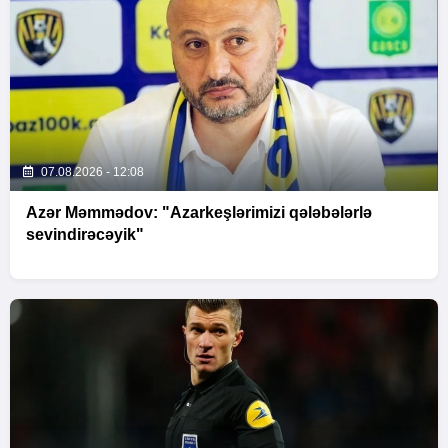
07.08.2026 - 12:08
Azər Məmmədov: "Azarkeşlərimizi qələbələrlə
sevindirəcəyik"