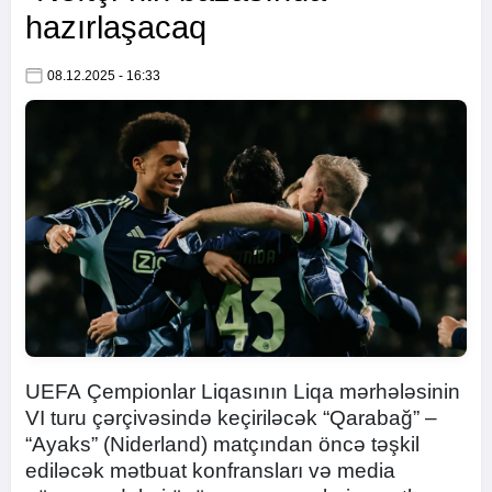
hazırlaşacaq
08.12.2025 - 16:33
UEFA Çempionlar Liqasının Liqa mərhələsinin
VI turu çərçivəsində keçiriləcək “Qarabağ” –
“Ayaks” (Niderland) matçından öncə təşkil
ediləcək mətbuat konfransları və media