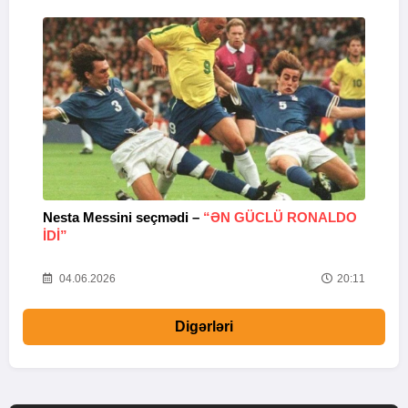
Nesta Messini seçmədi –
“ƏN GÜCLÜ RONALDO
“
IDI”
V
20
04.06.2026
20:11
Digərləri