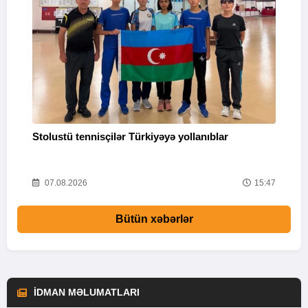
Stolustü tennisçilər Türkiyəyə yollanıblar
M
55
07.08.2026
15:47
Bütün xəbərlər
İDMAN MƏLUMATLARI