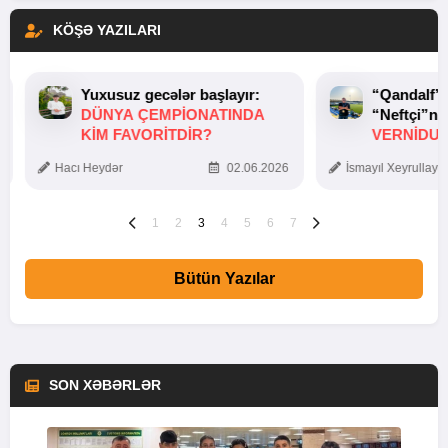
KÖŞƏ YAZILARI
Yuxusuz gecələr başlayır:
“Qandalf”
DÜNYA ÇEMPIONATINDA
“Neftçi”ni
KIM FAVORITDIR?
VERNİDUB
TOXUNUŞ
Hacı Heydər
02.06.2026
İsmayıl Xeyrullaye
1
2
3
4
5
6
7
Bütün Yazılar
SON XƏBƏRLƏR