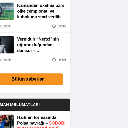
Kamandan oxatma üzrə
ölkə çempionatı və
kubokuna start verilib
8.2026
19:35
Vernidub “Neftçi”nin
uğursuzluğundan
danışdı –
“MƏSULIYYƏT
8.2026
18:59
TAMAMILƏ MƏNIM
ÜZƏRIMDƏDIR”
Bütün xəbərlər
DMAN MƏLUMATLARI
Haitinin formasında
Polşa bayrağı –
SƏBƏBI