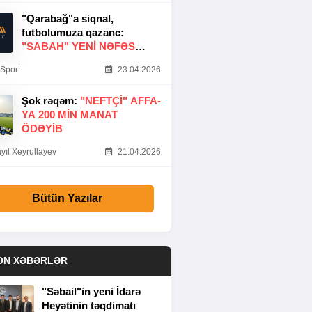
"Qarabağ"a siqnal,
futbolumuza qazanc:
"SABAH" YENI NƏFƏS
GƏTIRDI
Sport
23.04.2026
Şok rəqəm:
"NEFTÇI" AFFA-
YA 200 MIN MANAT
ÖDƏYIB
yıl Xeyrullayev
21.04.2026
Bütün Yazılar
ON XƏBƏRLƏR
"Səbail"in yeni İdarə
Heyətinin təqdimatı