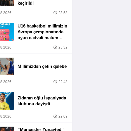
keçirildi
8.2026
23:58
U16 basketbol millimizin
Avropa çempionatında
oyun cədvəli məlum
olub
8.2026
23:32
Millimizdən çətin qələbə
8.2026
22:48
Zidanın oğlu İspaniyada
klubunu dəyişdi
8.2026
22:09
“Mançester Yunayted”