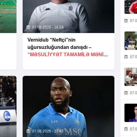
07.0
07.08.2026 - 18:59
Vernidub “Neftçi”nin
uğursuzluğundan danışdı –
“MƏSULIYYƏT TAMAMILƏ MƏNIM
07.0
ÜZƏRIMDƏDIR”
07.0
07.0
07.08.2026 - 17:47