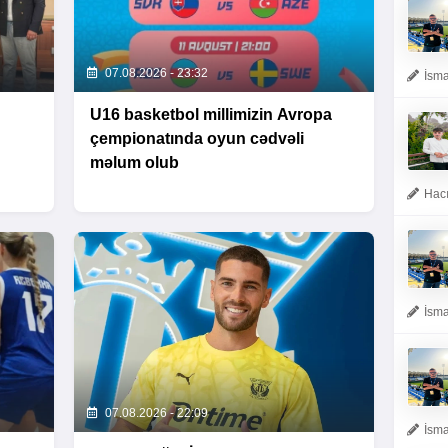
07.08.2026 - 23:32
İsma
n
U16 basketbol millimizin Avropa
çempionatında oyun cədvəli
məlum olub
Hacı
İsma
07.08.2026 - 22:09
İsma