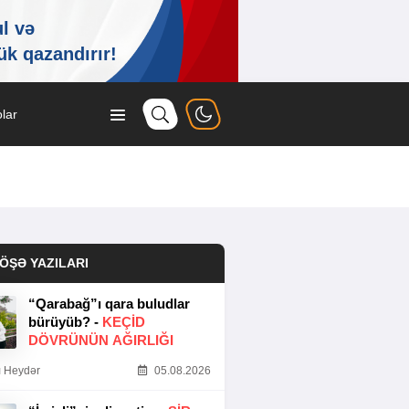
lar
ÖŞƏ YAZILARI
“Qarabağ”ı qara buludlar
bürüyüb? -
KEÇID
DÖVRÜNÜN AĞIRLIĞI
 Heydər
05.08.2026