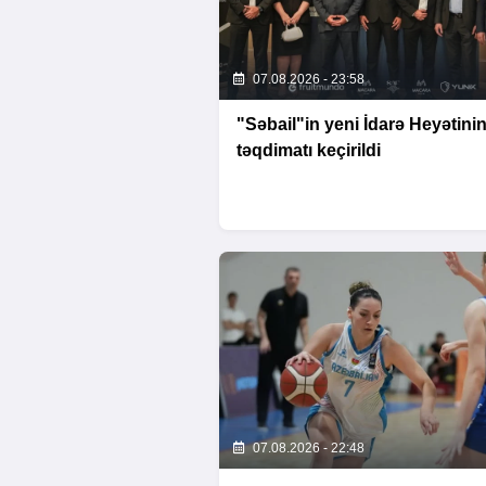
07.08.2026 - 23:58
"Səbail"in yeni İdarə Heyətini
təqdimatı keçirildi
07.08.2026 - 22:48