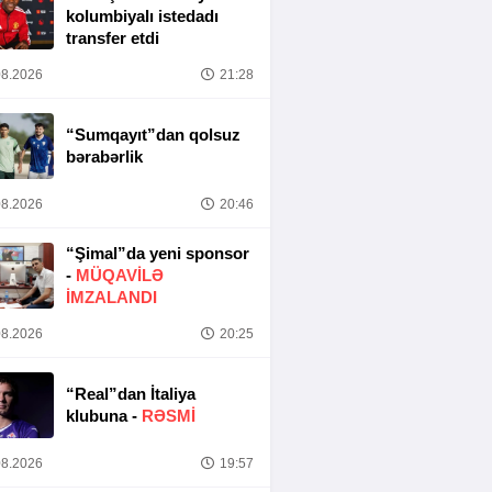
kolumbiyalı istedadı
transfer etdi
8.2026
21:28
“Sumqayıt”dan qolsuz
bərabərlik
8.2026
20:46
“Şimal”da yeni sponsor
-
MÜQAVİLƏ
İMZALANDI
8.2026
20:25
“Real”dan İtaliya
klubuna -
RƏSMİ
8.2026
19:57