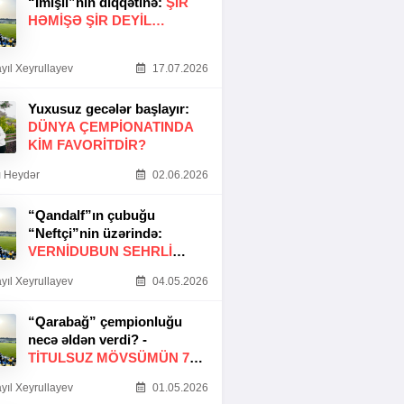
“İmişli”nin diqqətinə:
ŞIR
HƏMIŞƏ ŞIR DEYIL…
yıl Xeyrullayev
17.07.2026
Yuxusuz gecələr başlayır:
DÜNYA ÇEMPIONATINDA
KIM FAVORITDIR?
 Heydər
02.06.2026
“Qandalf”ın çubuğu
“Neftçi”nin üzərində:
VERNİDUBUN SEHRLİ
TOXUNUŞU
yıl Xeyrullayev
04.05.2026
“Qarabağ” çempionluğu
necə əldən verdi? -
TITULSUZ MÖVSÜMÜN 7
SƏBƏBI
yıl Xeyrullayev
01.05.2026