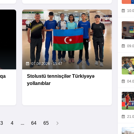
10.0
09.0
07.08.2026 - 15:47
iqa
Stolustü tennisçilər Türkiyəyə
04.0
yollanıblar
21.0
3
4
...
64
65