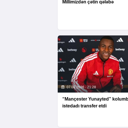
Millimizdən çətin qələbə
07.08.2026 - 21:28
“Mançester Yunayted” kolumbi
istedadı transfer etdi