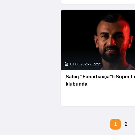
07.08.2026 - 15:55
Sabiq "Fənərbaxça"lı Super L
klubunda
1
2