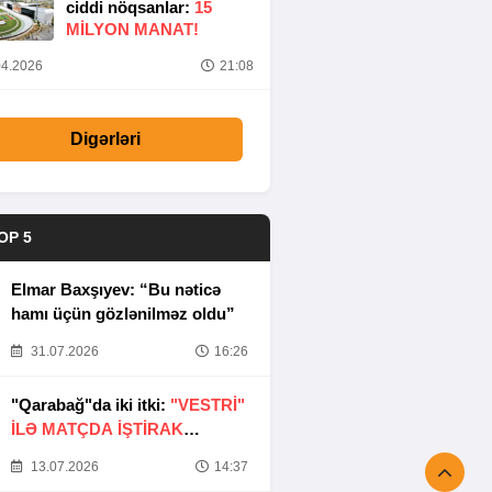
ciddi nöqsanlar:
15
MILYON MANAT!
4.2026
21:08
Digərləri
OP 5
Elmar Baxşıyev: “Bu nəticə
hamı üçün gözlənilməz oldu”
31.07.2026
16:26
"Qarabağ"da iki itki:
"VESTRİ"
İLƏ MATÇDA İŞTİRAK
ETMƏYƏCƏKLƏR
13.07.2026
14:37