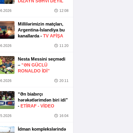
DIZAYN SƏHVI DEYIL
6.2026
12:08
Millilərimizin matçları,
Argentina-İslandiya bu
kanallarda -
TV AFİŞA
6.2026
11:20
Nesta Messini seçmədi
–
“ƏN GÜCLÜ
RONALDO IDI”
6.2026
20:11
“Ən biabırçı
hərəkətlərimdən biri idi”
-
ETIRAF -
VİDEO
5.2026
16:04
İdman komplekslərində