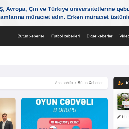
Bütün xəbərlər
Futbol xəbərləri
Digər xəbərlər
Video
Ana səhifə
Bütün Xəbərlər
K
Hacı