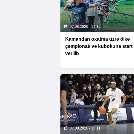
07.08.2026 - 19:35
Kamandan oxatma üzrə ölkə
çempionatı və kubokuna start
verilib
07.08.2026 - 18:11