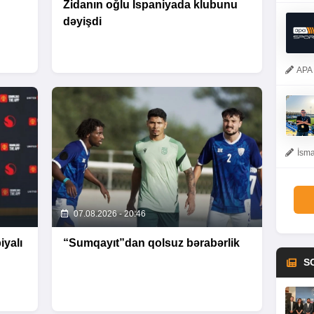
Zidanın oğlu İspaniyada klubunu
dəyişdi
APA 
İsma
07.08.2026 - 20:46
yalı
“Sumqayıt”dan qolsuz bərabərlik
S