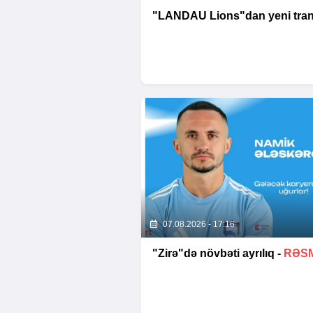
"LANDAU Lions"dan yeni tran
07.08.2026 - 17:16
"Zirə"də növbəti ayrılıq -
RƏSM