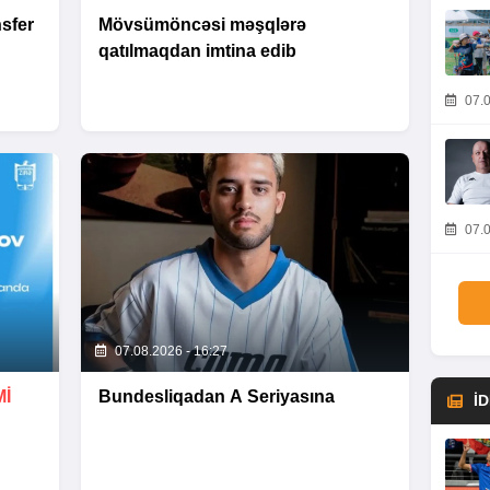
sfer
Mövsümöncəsi məşqlərə
qatılmaqdan imtina edib
07.0
07.0
07.08.2026 - 16:27
İ
Bundesliqadan A Seriyasına
İ