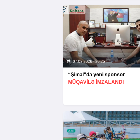
07.08.2026 - 20:25
“Şimal”da yeni sponsor -
MÜQAVİLƏ İMZALANDI