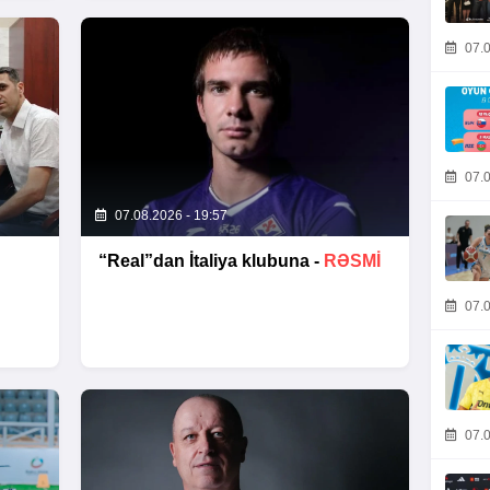
07.0
07.0
07.08.2026 - 19:57
“Real”dan İtaliya klubuna -
RƏSMİ
07.0
07.0