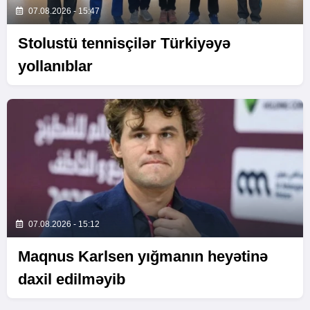
07.08.2026 - 15:47
Stolustü tennisçilər Türkiyəyə
yollanıblar
07.08.2026 - 15:12
Maqnus Karlsen yığmanın heyətinə
daxil edilməyib