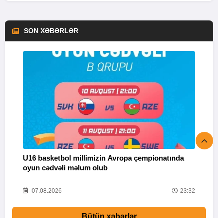
SON XƏBƏRLƏR
U16 basketbol millimizin Avropa çempionatında
M
oyun cədvəli məlum olub
58
07.08.2026
23:32
Bütün xəbərlər