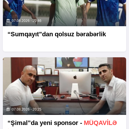
07.08.2026 - 20:46
“Sumqayıt”dan qolsuz bərabərlik
07.08.2026 - 20:25
“Şimal”da yeni sponsor -
MÜQAVİLƏ