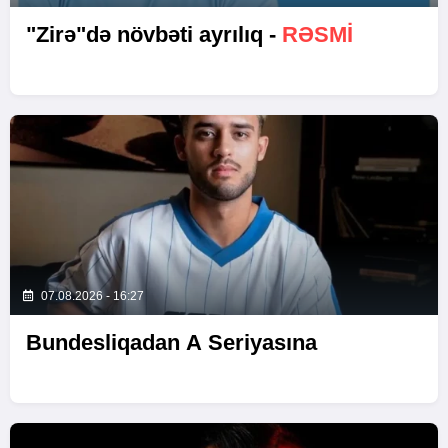
"Zirə"də növbəti ayrılıq -
RƏSMİ
07.08.2026 - 16:27
Bundesliqadan A Seriyasına