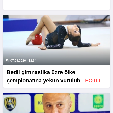
07.08.2026 - 12:34
Bədii gimnastika üzrə ölkə
çempionatına yekun vurulub -
FOTO