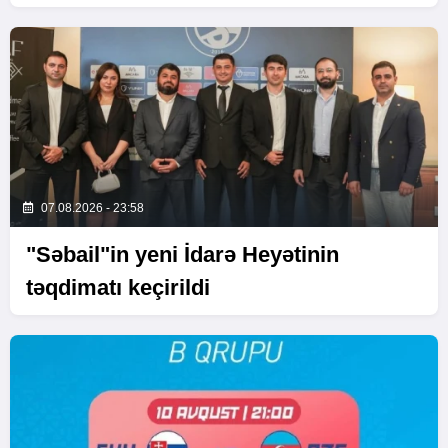
07.08.2026 - 23:58
"Səbail"in yeni İdarə Heyətinin
təqdimatı keçirildi