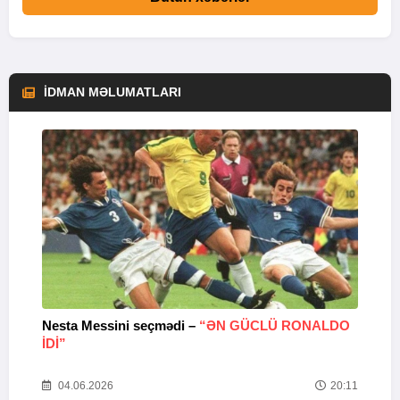
İDMAN MƏLUMATLARI
Nesta Messini seçmədi –
“ƏN GÜCLÜ RONALDO
“
IDI”
V
20
04.06.2026
20:11