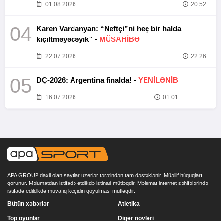
01.08.2026
20:52
04
Karen Vardanyan: “Neftçi”ni heç bir halda
kiçiltməyəcəyik” -
MÜSAHİBƏ
22.07.2026
22:26
05
DÇ-2026: Argentina finalda! -
YENİLƏNİB
16.07.2026
01:01
APA GROUP daxil olan saytlar uzerlər tərəfindən tam dəstəklənir. Müəllif hüquqları
qorunur. Məlumatdan istifadə etdikdə istinad mütləqdir. Məlumat internet səhifələrində
istifadə edildikdə müvafiq keçidin qoyulması mütləqdir.
Bütün xəbərlər
Atletika
Top oyunlar
Digər növləri