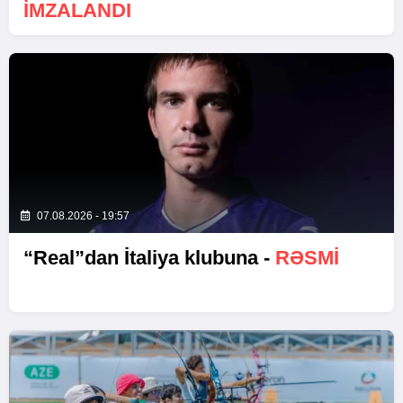
İMZALANDI
07.08.2026 - 19:57
“Real”dan İtaliya klubuna -
RƏSMİ