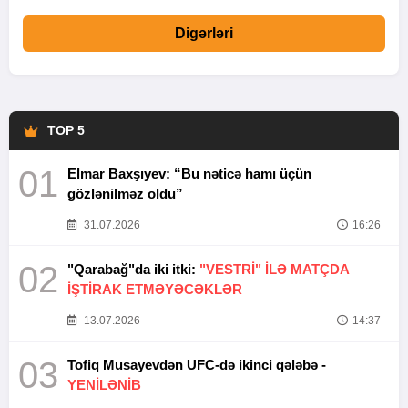
Digərləri
TOP 5
01
Elmar Baxşıyev: “Bu nəticə hamı üçün
gözlənilməz oldu”
31.07.2026
16:26
02
"Qarabağ"da iki itki:
"VESTRİ" İLƏ MATÇDA
İŞTİRAK ETMƏYƏCƏKLƏR
13.07.2026
14:37
03
Tofiq Musayevdən UFC-də ikinci qələbə -
YENİLƏNİB