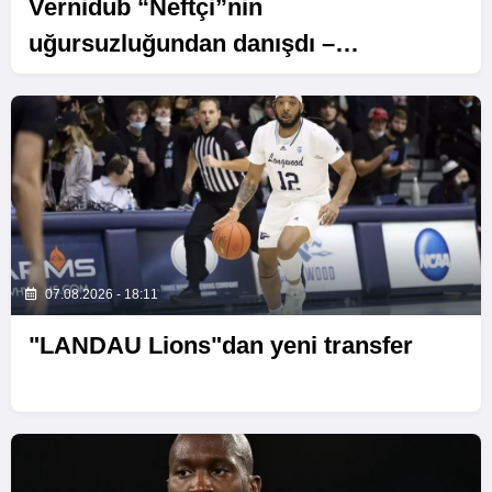
Vernidub “Neftçi”nin
uğursuzluğundan danışdı –
“MƏSULIYYƏT TAMAMILƏ MƏNIM
ÜZƏRIMDƏDIR”
07.08.2026 - 18:11
"LANDAU Lions"dan yeni transfer