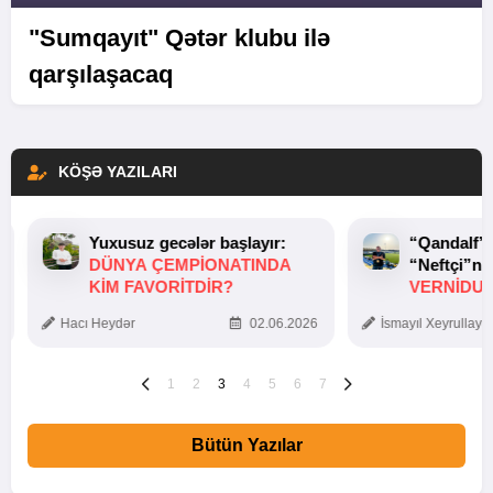
"Sumqayıt" Qətər klubu ilə
qarşılaşacaq
KÖŞƏ YAZILARI
Yuxusuz gecələr başlayır:
“Qandalf”
DÜNYA ÇEMPIONATINDA
“Neftçi”ni
KIM FAVORITDIR?
VERNİDUB
TOXUNUŞ
Hacı Heydər
02.06.2026
İsmayıl Xeyrullaye
1
2
3
4
5
6
7
Bütün Yazılar