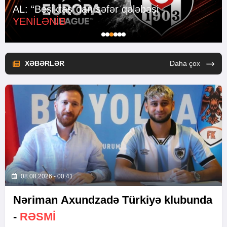
AL: “Beşiktaş”dan səfər qələbəsi -
YENİLƏNİB
XƏBƏRLƏR
Daha çox
08.08.2026 - 00:41
Nəriman Axundzadə Türkiyə klubunda
-
RƏSMİ