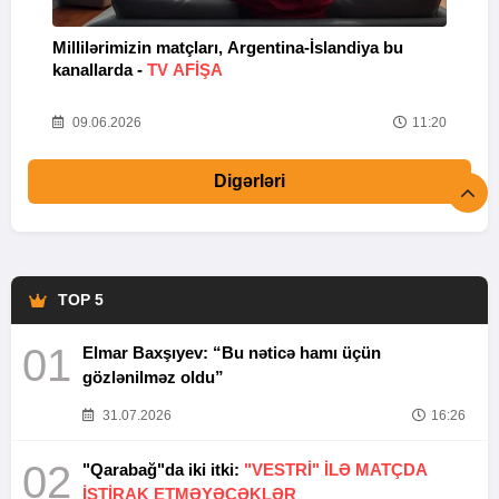
Millilərimizin matçları, Argentina-İslandiya bu
N
kanallarda -
TV AFİŞA
I
08
09.06.2026
11:20
Digərləri
TOP 5
01
Elmar Baxşıyev: “Bu nəticə hamı üçün
gözlənilməz oldu”
31.07.2026
16:26
02
"Qarabağ"da iki itki:
"VESTRİ" İLƏ MATÇDA
İŞTİRAK ETMƏYƏCƏKLƏR