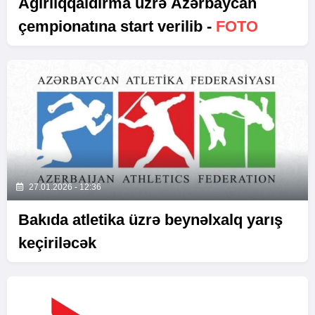
Ağırlıqqaldırma üzrə Azərbaycan
çempionatına start verilib -
FOTO
27.01.2026 - 12:36
Bakıda atletika üzrə beynəlxalq yarış
keçiriləcək