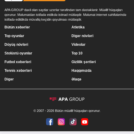
APA GROUP daxil olan saytlar uzerlər tərəfindən tam dəstəklənir. Müəllif hüquqları
qorunur. Məlumatdan istifadə etdikdə istinad mütləqdir. Məlumat internet səhifələrində
istifadə edildikdə müvafiq keçidin qoyulması mütləqdir.
Bütün xəbərlər
Atletika
Top oyunlar
Digər növləri
Döyüş növləri
Videolar
Stolüstü oyunlar
Top 10
Futbol xəbərləri
Gizlilik şərtləri
Tennis xəbərləri
Haqqımızda
Digər
Əlaqə
© 2007 - 2026 Bütün müəllif hüquqları qorunur.