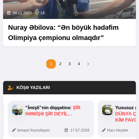
08.11.2025 - 17:18
Nuray Əbilova: “Ən böyük hədəfim
Olimpiya çempionu olmaqdır”
1
2
3
4
KÖŞƏ YAZILARI
“İmişli”nin diqqətinə:
ŞIR
Yuxusuz ge
HƏMIŞƏ ŞIR DEYIL…
DÜNYA Ç
KIM FAVO
İsmayıl Xeyrullayev
17.07.2026
Hacı Heydər