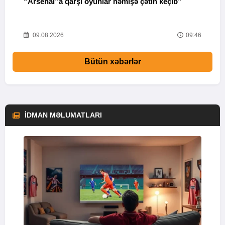
“Arsenal”a qarşı oyunlar həmişə çətin keçib”
“
15
09.08.2026
09:46
Bütün xəbərlər
İDMAN MƏLUMATLARI