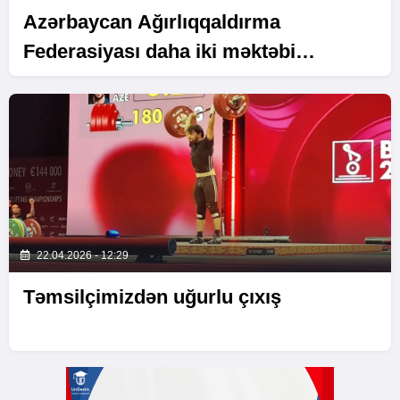
Azərbaycan Ağırlıqqaldırma
Federasiyası daha iki məktəbi
avadanlıqla təmin edib
22.04.2026 - 12:29
Təmsilçimizdən uğurlu çıxış