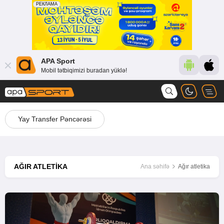
APA Sport
Mobil tətbiqimizi buradan yüklə!
Yay Transfer Pəncərəsi
AĞIR ATLETIKA
Ana səhifə
Ağır atletika