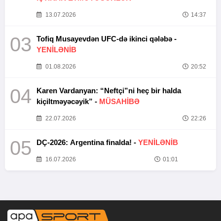
13.07.2026
14:37
03
Tofiq Musayevdən UFC-də ikinci qələbə -
YENİLƏNİB
01.08.2026
20:52
04
Karen Vardanyan: “Neftçi”ni heç bir halda
kiçiltməyəcəyik” -
MÜSAHİBƏ
22.07.2026
22:26
05
DÇ-2026: Argentina finalda! -
YENİLƏNİB
16.07.2026
01:01