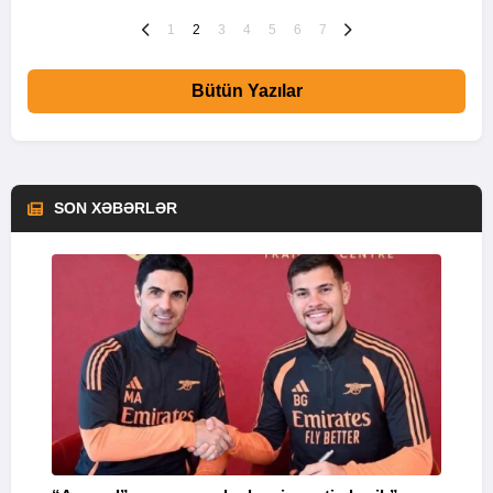
1
2
3
4
5
6
7
Bütün Yazılar
SON XƏBƏRLƏR