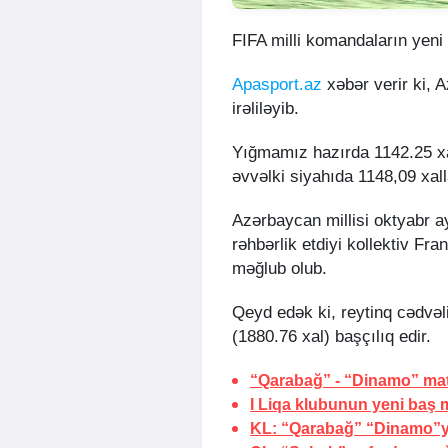
FIFA milli komandaların yeni 
Apasport.az
xəbər verir ki, 
irəliləyib.
Yığmamız hazırda 1142.25 xa
əvvəlki siyahıda 1148,09 xall
Azərbaycan millisi oktyabr a
rəhbərlik etdiyi kollektiv Fr
məğlub olub.
Qeyd edək ki, reytinq cədvə
(1880.76 xal) başçılıq edir.
“Qarabağ” - “Dinamo” matçı
I Liqa klubunun yeni baş m
KL: “Qarabağ” “Dinamo”ya