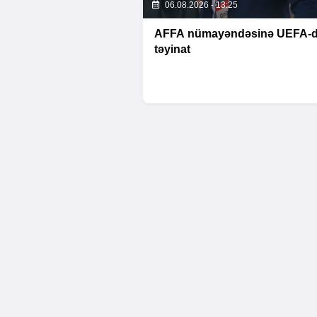
06.08.2026 - 13:25
AFFA nümayəndəsinə UEFA-
təyinat