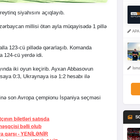
reytinq siyahısını açıqlayıb.
Azərbaycan millisi ötən ayla müqayisədə 1 pillə
APA 
lla 123-cü pillədə qərarlaşıb. Komanda
a 124-cü yerdə idi.
yında iki oyun keçirib. Ayxan Abbasovun
İsma
ansaya 0:3, Ukraynaya isə 1:2 hesabı ilə
linə son Avropa çempionu İspaniya seçməsi
S
nın biletləri satışda
əşqçisi bəlli olub
 qarşı -
YENİLƏNİR