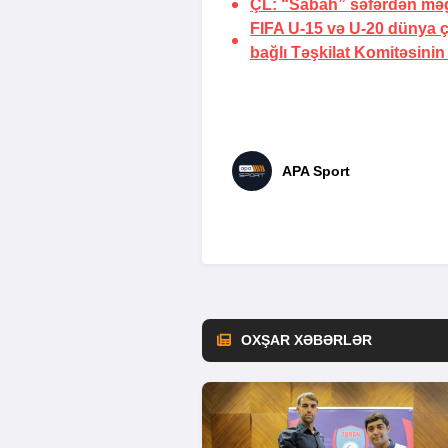
ÇL: “Sabah” səfərdən məğ
FIFA U-15 və U-20 dünya ç
bağlı Təşkilat Komitəsinin 
APA Sport
OXŞAR XƏBƏRLƏR