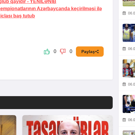
lub qayıdır -
YENİLƏNİB
empionatlarının Azərbaycanda keçirilməsi ilə
06.0
iclası baş tutub
06.0
0
0
Paylaş
06.0
06.0