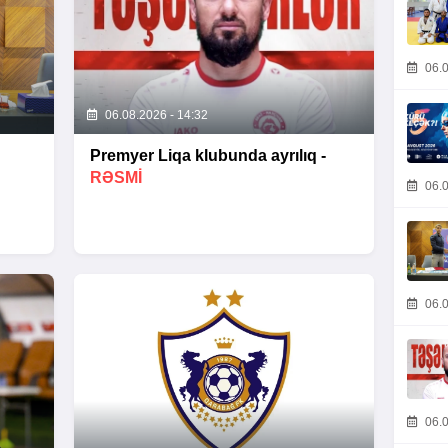
06.0
06.08.2026 - 14:32
Premyer Liqa klubunda ayrılıq -
RƏSMİ
06.0
06.0
06.0