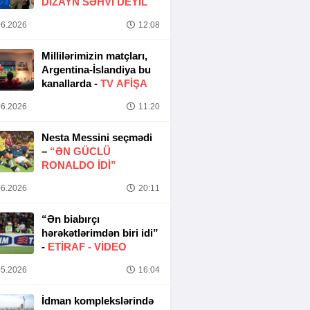
DIZAYN SƏHVI DEYIL
6.2026
12:08
Millilərimizin matçları,
Argentina-İslandiya bu
kanallarda -
TV AFİŞA
6.2026
11:20
Nesta Messini seçmədi
–
“ƏN GÜCLÜ
RONALDO IDI”
6.2026
20:11
“Ən biabırçı
hərəkətlərimdən biri idi”
-
ETIRAF -
VİDEO
5.2026
16:04
İdman komplekslərində