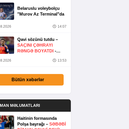
Belaruslu voleybolçu
"Murov Az Terminal"da
8.2026
14:07
Qavi sözünü tutdu –
SAÇINI ÇƏHRAYI
RƏNGƏ BOYATDI
-
FOTO
8.2026
13:53
Bütün xəbərlər
DMAN MƏLUMATLARI
Haitinin formasında
Polşa bayrağı –
SƏBƏBI