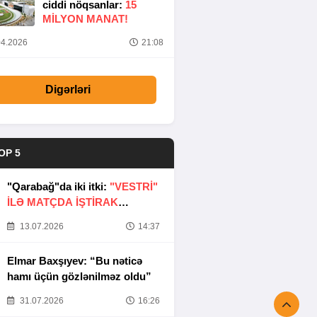
ciddi nöqsanlar:
15
MILYON MANAT!
4.2026
21:08
Digərləri
OP 5
"Qarabağ"da iki itki:
"VESTRİ"
İLƏ MATÇDA İŞTİRAK
ETMƏYƏCƏKLƏR
13.07.2026
14:37
Elmar Baxşıyev: “Bu nəticə
hamı üçün gözlənilməz oldu”
31.07.2026
16:26