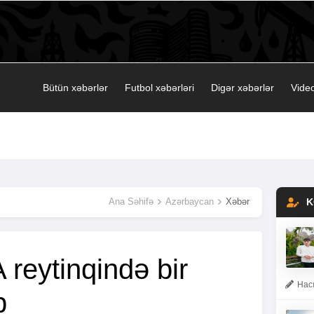
Bütün xəbərlər
Futbol xəbərləri
Digər xəbərlər
Video
Ana Səhifə
Azərbaycan
Xəbər
K
A reytinqində bir
Hacı
b