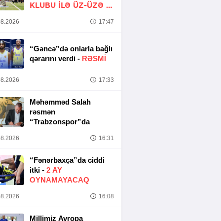
KLUBU ILƏ ÜZ-ÜZƏ -
YENİLƏNİR
8.2026
17:47
“Gəncə”də onlarla bağlı
qərarını verdi -
RƏSMİ
8.2026
17:33
Məhəmməd Salah
rəsmən
“Trabzonspor”da
8.2026
16:31
“Fənərbaxça”da ciddi
itki -
2 AY
OYNAMAYACAQ
8.2026
16:08
Millimiz Avropa