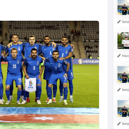
İsma
Hacı
İsma
İsma