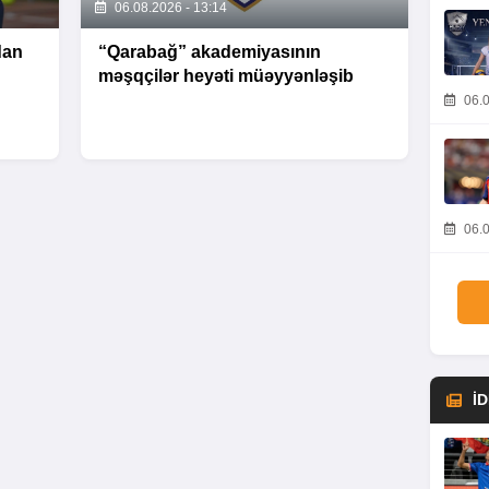
06.08.2026 - 13:14
dan
“Qarabağ” akademiyasının
məşqçilər heyəti müəyyənləşib
06.0
06.0
İ