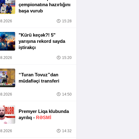
çempionatına hazırlığını
başa vurub
8.2026
15:28
"Kürü keçək?! 5"
yarışına rekord sayda
iştirakçı
8.2026
15:20
“Turan Tovuz”dan
müdafiəçi transferi
8.2026
14:50
Premyer Liqa klubunda
ayrılıq -
RƏSMİ
8.2026
14:32