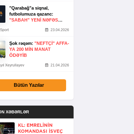
"Qarabağ"a siqnal,
futbolumuza qazanc:
"SABAH" YENI NƏFƏS
GƏTIRDI
Sport
23.04.2026
Şok rəqəm:
"NEFTÇI" AFFA-
YA 200 MIN MANAT
ÖDƏYIB
yıl Xeyrullayev
21.04.2026
Bütün Yazılar
ON XƏBƏRLƏR
KL: EMRELININ
KOMANDASI İSVEÇ