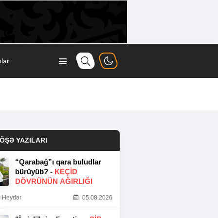
lar
ÖŞƏ YAZILARI
“Qarabağ”ı qara buludlar
bürüyüb? -
KEÇID
DÖVRÜNÜN AĞIRLIĞI
 Heydər
05.08.2026