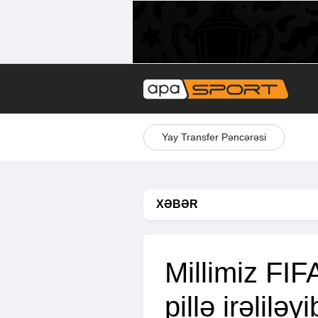
Yay Transfer Pəncərəsi
XƏBƏR
Millimiz FIF
pillə irəliləyi