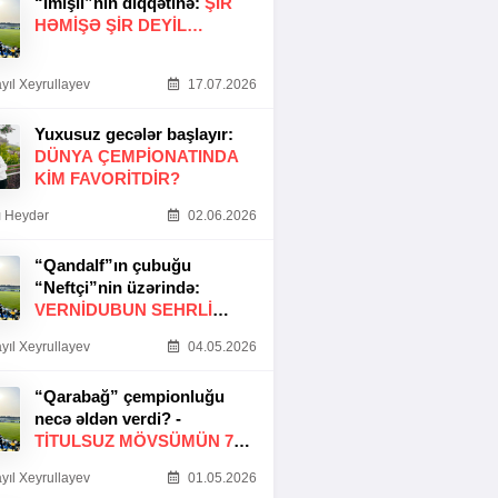
“İmişli”nin diqqətinə:
ŞIR
HƏMIŞƏ ŞIR DEYIL…
yıl Xeyrullayev
17.07.2026
Yuxusuz gecələr başlayır:
DÜNYA ÇEMPIONATINDA
KIM FAVORITDIR?
 Heydər
02.06.2026
“Qandalf”ın çubuğu
“Neftçi”nin üzərində:
VERNİDUBUN SEHRLİ
TOXUNUŞU
yıl Xeyrullayev
04.05.2026
“Qarabağ” çempionluğu
necə əldən verdi? -
TITULSUZ MÖVSÜMÜN 7
SƏBƏBI
yıl Xeyrullayev
01.05.2026