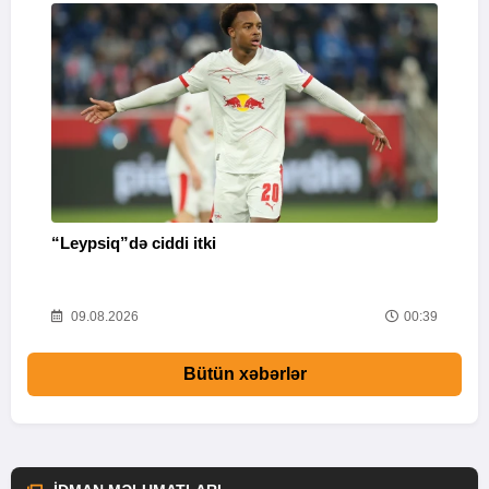
“Leypsiq”də ciddi itki
“
46
09.08.2026
00:39
Bütün xəbərlər