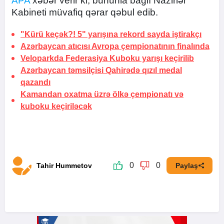
APA
xəbər verir ki, bununla bağlı Nazirlər
Kabineti müvafiq qərar qəbul edib.
"Kürü keçək?! 5" yarışına rekord sayda iştirakçı
Azərbaycan atıcısı Avropa çempionatının finalında
Veloparkda Federasiya Kuboku yarışı keçirilib
Azərbaycan təmsilçisi Qahirədə qızıl medal
qazandı
Kamandan oxatma üzrə ölkə çempionatı və
kuboku keçiriləcək
0
0
Tahir Hummetov
Paylaş