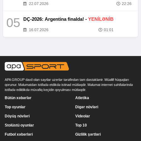
22.07.2026
22:26
05
DÇ-2026: Argentina finalda! -
YENİLƏNİB
16.07.2026
01:01
APA GROUP daxil olan saytlar uzerlər tərəfindən tam dəstəklənir. Müəllif hüquqları
qorunur. Məlumatdan istifadə etdikdə istinad mütləqdir. Məlumat internet səhifələrində
istifadə edildikdə müvafiq keçidin qoyulması mütləqdir.
Bütün xəbərlər
Atletika
Top oyunlar
Digər növləri
Döyüş növləri
Videolar
Stolüstü oyunlar
Top 10
Futbol xəbərləri
Gizlilik şərtləri