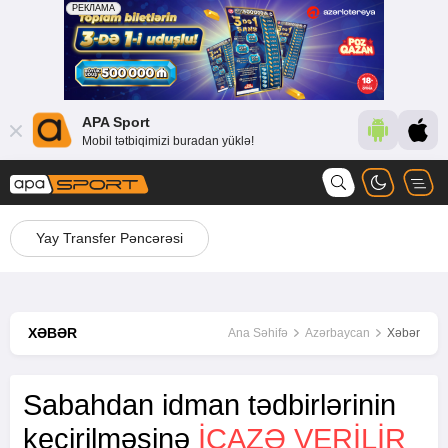
APA Sport
Mobil tətbiqimizi buradan yüklə!
Yay Transfer Pəncərəsi
XƏBƏR
Ana Səhifə
Azərbaycan
Xəbər
Sabahdan idman tədbirlərinin
keçirilməsinə
ICAZƏ VERILIR