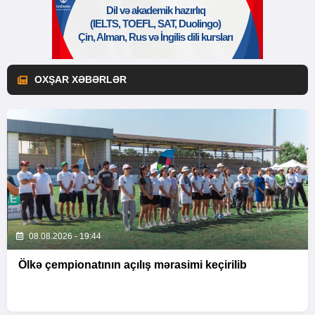
OXŞAR XƏBƏRLƏR
08.08.2026 - 19:44
Ölkə çempionatının açılış mərasimi keçirilib