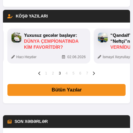
KÖŞƏ YAZILARI
Yuxusuz gecələr başlayır:
“Qandalf”
DÜNYA ÇEMPIONATINDA
“Neftçi”ni
KIM FAVORITDIR?
VERNİDUB
TOXUNUŞ
Hacı Heydər
02.06.2026
İsmayıl Xeyrullaye
1
2
3
4
5
6
7
Bütün Yazılar
SON XƏBƏRLƏR