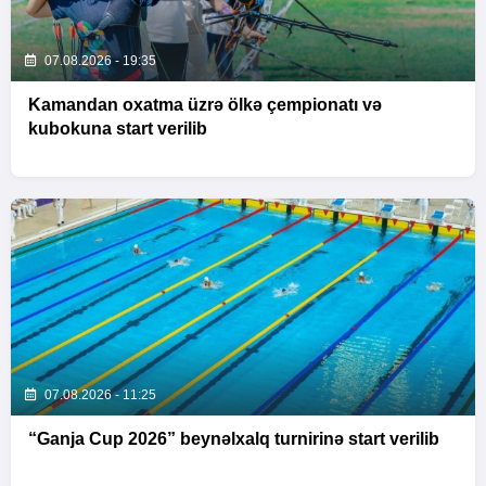
07.08.2026 - 19:35
Kamandan oxatma üzrə ölkə çempionatı və
kubokuna start verilib
07.08.2026 - 11:25
“Ganja Cup 2026” beynəlxalq turnirinə start verilib