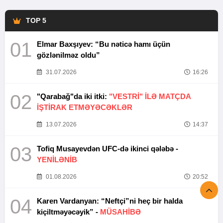
TOP 5
01
Elmar Baxşıyev: “Bu nəticə hamı üçün
gözlənilməz oldu”
31.07.2026
16:26
02
"Qarabağ"da iki itki:
"VESTRİ" İLƏ MATÇDA
İŞTİRAK ETMƏYƏCƏKLƏR
13.07.2026
14:37
03
Tofiq Musayevdən UFC-də ikinci qələbə -
YENİLƏNİB
01.08.2026
20:52
04
Karen Vardanyan: “Neftçi”ni heç bir halda
kiçiltməyəcəyik” -
MÜSAHİBƏ