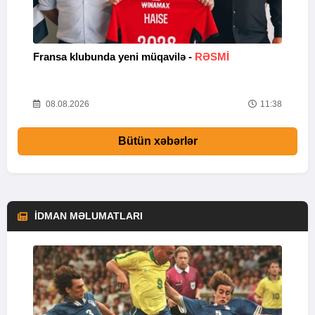
Fransa klubunda yeni müqavilə -
RƏSMİ
X
04
08.08.2026
11:38
Bütün xəbərlər
İDMAN MƏLUMATLARI