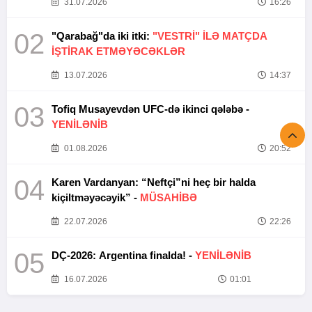
31.07.2026
16:26
02
"Qarabağ"da iki itki:
"VESTRİ" İLƏ MATÇDA
İŞTİRAK ETMƏYƏCƏKLƏR
13.07.2026
14:37
03
Tofiq Musayevdən UFC-də ikinci qələbə -
YENİLƏNİB
01.08.2026
20:52
04
Karen Vardanyan: “Neftçi”ni heç bir halda
kiçiltməyəcəyik” -
MÜSAHİBƏ
22.07.2026
22:26
05
DÇ-2026: Argentina finalda! -
YENİLƏNİB
16.07.2026
01:01