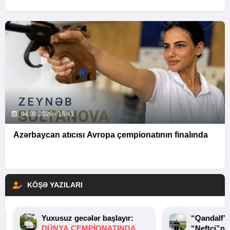
04.08.2026 - 16:41
Azərbaycan atıcısı Avropa çempionatının finalında
KÖŞƏ YAZILARI
Yuxusuz gecələr başlayır:
“Qandalf”
DÜNYA ÇEMPIONATINDA
“Neftçi”ni