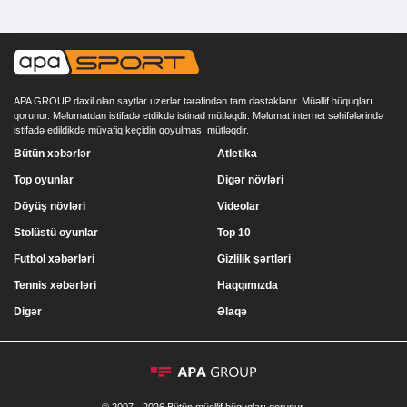
APA GROUP daxil olan saytlar uzerlər tərəfindən tam dəstəklənir. Müəllif hüquqları
qorunur. Məlumatdan istifadə etdikdə istinad mütləqdir. Məlumat internet səhifələrində
istifadə edildikdə müvafiq keçidin qoyulması mütləqdir.
Bütün xəbərlər
Atletika
Top oyunlar
Digər növləri
Döyüş növləri
Videolar
Stolüstü oyunlar
Top 10
Futbol xəbərləri
Gizlilik şərtləri
Tennis xəbərləri
Haqqımızda
Digər
Əlaqə