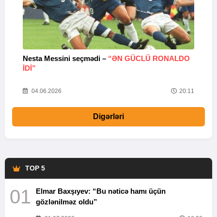
Nesta Messini seçmədi –
“ƏN GÜCLÜ RONALDO
“
IDI”
V
20
04.06.2026
20:11
Digərləri
TOP 5
01
Elmar Baxşıyev: “Bu nəticə hamı üçün
gözlənilməz oldu”