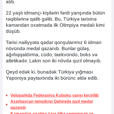
atıb.
22 yaşlı idmançı kişilərin fərdi yarışında bütün
rəqiblərinə qalib gəlib. Bu, Türkiyə tarixinə
kamandan oxatmada ilk Olimpiya medalı kimi
düşüb.
Tarixi nailiyyətə qədər qonşularımız 6 idman
növündə medal qazanıb. Bunlar güləş,
ağırlıqqaldırma, cüdo, taekvondo, boks və
atletikadır. Lakin son iki növdə qızıl olmayıb.
Qeyd edək ki, bunadək Türkiyə yığması
Yaponiya paytaxtında iki bürünc əldə edib.
Veloparkda Federasiya Kuboku yarışı keçirilib
Azərbaycan təmsilçisi Qahirədə qızıl medal
qazandı
Kamandan oxatma üzrə ölkə çempionatı və