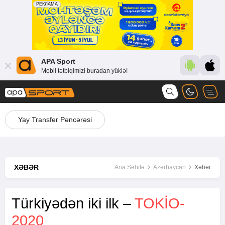
APA Sport
Mobil tətbiqimizi buradan yüklə!
Yay Transfer Pəncərəsi
XƏBƏR
Ana Səhifə
Azərbaycan
Xəbər
Türkiyədən iki ilk –
TOKIO-
2020