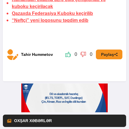
kuboku keçiriləcək
Qazaxda Federasiya Kuboku keçirilib
“Neftçi” yeni loqosunu təqdim edib
0
0
Tahir Hummetov
Paylaş
OXŞAR XƏBƏRLƏR