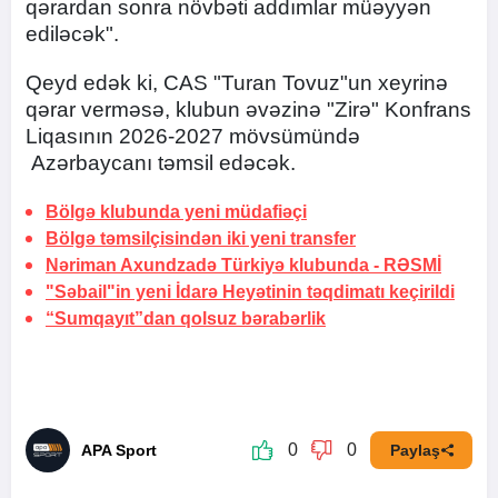
qərardan sonra növbəti addımlar müəyyən
ediləcək".
Qeyd edək ki, CAS "Turan Tovuz"un xeyrinə
qərar verməsə, klubun əvəzinə "Zirə" Konfrans
Liqasının 2026-2027 mövsümündə
Azərbaycanı təmsil edəcək.
Bölgə klubunda yeni müdafiəçi
Bölgə təmsilçisindən iki yeni transfer
Nəriman Axundzadə Türkiyə klubunda -
RƏSMİ
"Səbail"in yeni İdarə Heyətinin təqdimatı keçirildi
“Sumqayıt”dan qolsuz bərabərlik
0
0
APA Sport
Paylaş