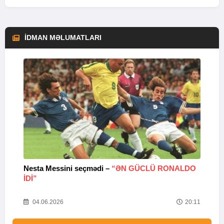
İDMAN MƏLUMATLARI
Nesta Messini seçmədi –
“ƏN GÜCLÜ RONALDO
“
IDI”
V
20
04.06.2026
20:11