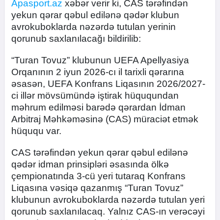
Apasport.az
xəbər verir ki, CAS tərəfindən
yekun qərar qəbul edilənə qədər klubun
avrokuboklarda nəzərdə tutulan yerinin
qorunub saxlanılacağı bildirilib:
“Turan Tovuz” klubunun UEFA Apellyasiya
Orqanının 2 iyun 2026-cı il tarixli qərarına
əsasən, UEFA Konfrans Liqasının 2026/2027-
ci illər mövsümündə iştirak hüququndan
məhrum edilməsi barədə qərardan İdman
Arbitraj Məhkəməsinə (CAS) müraciət etmək
hüququ var.
CAS tərəfindən yekun qərar qəbul edilənə
qədər idman prinsipləri əsasında ölkə
çempionatında 3-cü yeri tutaraq Konfrans
Liqasına vəsiqə qazanmış “Turan Tovuz”
klubunun avrokuboklarda nəzərdə tutulan yeri
qorunub saxlanılacaq. Yalnız CAS-ın verəcəyi