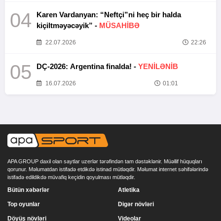
04
Karen Vardanyan: “Neftçi”ni heç bir halda
kiçiltməyəcəyik” -
MÜSAHİBƏ
22.07.2026
22:26
05
DÇ-2026: Argentina finalda! -
YENİLƏNİB
16.07.2026
01:01
APA GROUP daxil olan saytlar uzerlər tərəfindən tam dəstəklənir. Müəllif hüquqları
qorunur. Məlumatdan istifadə etdikdə istinad mütləqdir. Məlumat internet səhifələrində
istifadə edildikdə müvafiq keçidin qoyulması mütləqdir.
Bütün xəbərlər
Atletika
Top oyunlar
Digər növləri
Döyüş növləri
Videolar