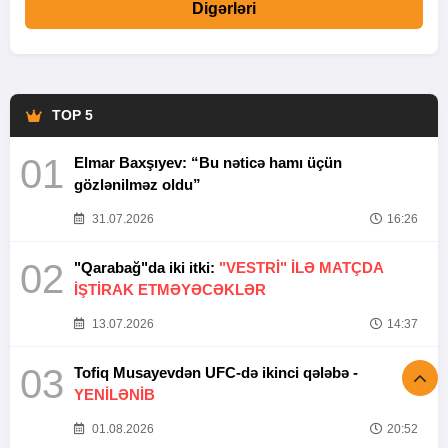
Digərləri
TOP 5
01
Elmar Baxşıyev: “Bu nəticə hamı üçün
gözlənilməz oldu”
31.07.2026
16:26
02
"Qarabağ"da iki itki:
"VESTRİ" İLƏ MATÇDA
İŞTİRAK ETMƏYƏCƏKLƏR
13.07.2026
14:37
03
Tofiq Musayevdən UFC-də ikinci qələbə -
YENİLƏNİB
01.08.2026
20:52