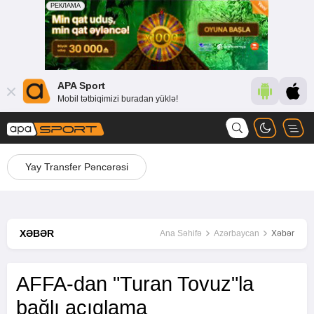
APA Sport
Mobil tətbiqimizi buradan yüklə!
Yay Transfer Pəncərəsi
XƏBƏR
Ana Səhifə
Azərbaycan
Xəbər
AFFA-dan "Turan Tovuz"la
bağlı açıqlama