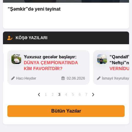
“Şəmkir”də yeni təyinat
KÖŞƏ YAZILARI
Yuxusuz gecələr başlayır:
“Qandalf”
DÜNYA ÇEMPIONATINDA
“Neftçi”ni
KIM FAVORITDIR?
VERNİDUB
TOXUNUŞ
Hacı Heydər
02.06.2026
İsmayıl Xeyrullaye
1
2
3
4
5
6
7
Bütün Yazılar