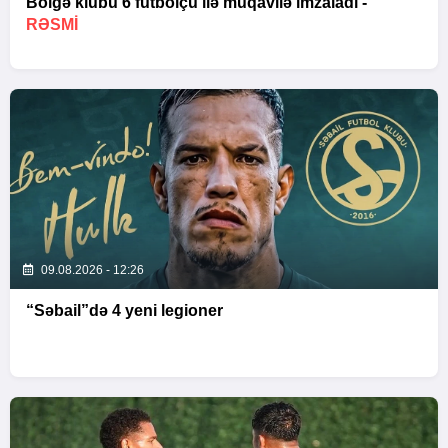
Bölgə klubu 6 futbolçu ilə müqavilə imzaladı -
RƏSMİ
09.08.2026 - 12:26
“Səbail”də 4 yeni legioner