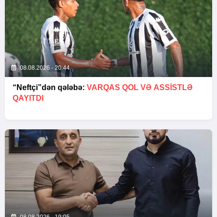
08.08.2026 - 20:44
“Neftçi”dən qələbə:
VARQAS QOL VƏ ASSİSTLƏ
QAYITDI