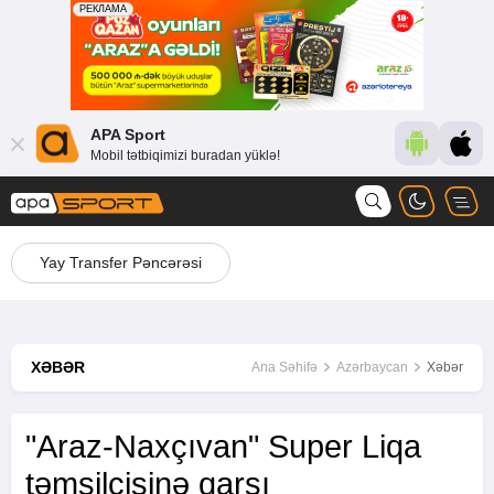
APA Sport
Mobil tətbiqimizi buradan yüklə!
Yay Transfer Pəncərəsi
XƏBƏR
Ana Səhifə
Azərbaycan
Xəbər
"Araz-Naxçıvan" Super Liqa
təmsilçisinə qarşı