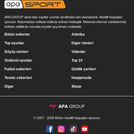
APA GROUP daxil olan saytlar uzerlər tərəfindən tam dəstəklənir. Müəllif hüquqları
qorunur. Məlumatdan istifadə etdikdə istinad mütləqdir. Məlumat internet səhifələrində
istifadə edildikdə müvafiq keçidin qoyulması mütləqdir.
Bütün xəbərlər
Atletika
Top oyunlar
Digər növləri
Döyüş növləri
Videolar
Stolüstü oyunlar
Top 10
Futbol xəbərləri
Gizlilik şərtləri
Tennis xəbərləri
Haqqımızda
Digər
Əlaqə
© 2007 - 2026 Bütün müəllif hüquqları qorunur.