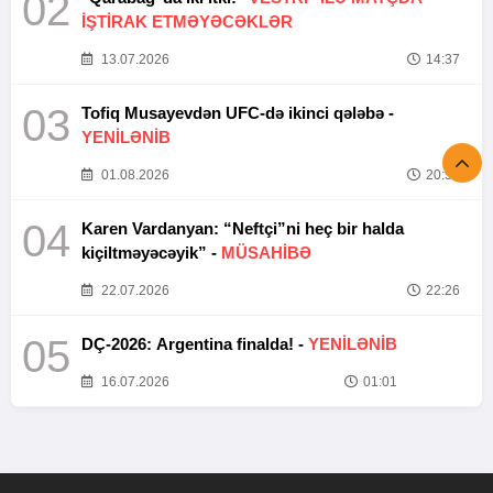
02
İŞTİRAK ETMƏYƏCƏKLƏR
13.07.2026
14:37
03
Tofiq Musayevdən UFC-də ikinci qələbə -
YENİLƏNİB
01.08.2026
20:52
04
Karen Vardanyan: “Neftçi”ni heç bir halda
kiçiltməyəcəyik” -
MÜSAHİBƏ
22.07.2026
22:26
05
DÇ-2026: Argentina finalda! -
YENİLƏNİB
16.07.2026
01:01