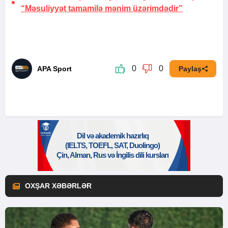
“Məsuliyyət tamamilə mənim üzərimdədir”
0
0
APA Sport
Paylaş
OXŞAR XƏBƏRLƏR