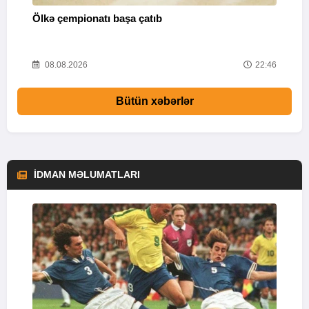
Ölkə çempionatı başa çatıb
T
37
08.08.2026
22:46
Bütün xəbərlər
İDMAN MƏLUMATLARI