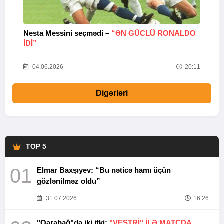
Nesta Messini seçmədi –
“ƏN GÜCLÜ RONALDO
“
IDI”
V
20
04.06.2026
20:11
Digərləri
TOP 5
01
Elmar Baxşıyev: “Bu nəticə hamı üçün
gözlənilməz oldu”
31.07.2026
16:26
"Qarabağ"da iki itki:
"VESTRİ" İLƏ MATÇDA