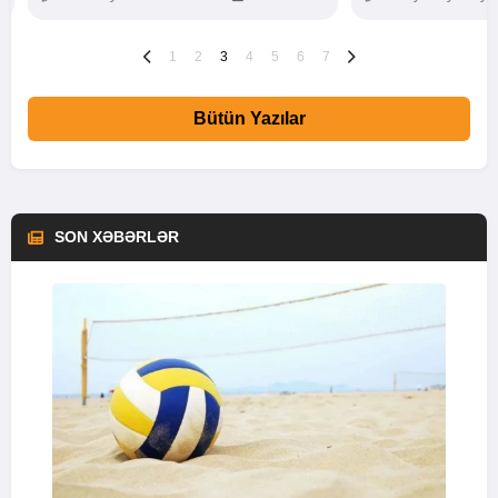
1
2
3
4
5
6
7
Bütün Yazılar
SON XƏBƏRLƏR