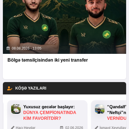
08.08.2026 - 13:05
Bölgə təmsilçisindən iki yeni transfer
KÖŞƏ YAZILARI
Yuxusuz gecələr başlayır:
“Qandalf”
DÜNYA ÇEMPIONATINDA
“Neftçi”ni
KIM FAVORITDIR?
VERNİDUB
TOXUNUŞ
Hacı Heydər
02.06.2026
İsmayıl Xeyrullaye