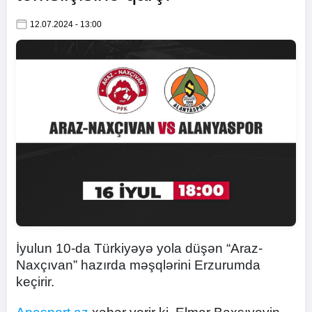
12.07.2024 - 13:00
İyulun 10-da Türkiyəyə yola düşən “Araz-
Naxçıvan” hazırda məşqlərini Erzurumda
keçirir.