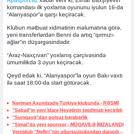
Apasport.az
xəbər verir ki, Elmar Baxşıyevin
komandası ilk yoxlama oyununu iyulun 16-da
“Alanyaspor”a qarşı keçirəcək.
Klubun mətbuat xidmətinin məlumatına görə,
yeni transferlərdən Benni də artıq “qırmızı-
ağlar”ın düşərgəsindədir.
“Araz-Naxçıvan” yoxlanış çərçivəsində
ümumilikdə 3 oyun keçirəcək.
Qeyd edək ki, “Alanyaspor”la oyun Bakı vaxtı
ilə saat 18:00-da start götürəcək.
Nəriman Axundzadə Türkiyə klubunda -
RƏSMİ
"Səbail"in yeni İdarə Heyətinin təqdimatı keçirildi
“Sumqayıt”dan qolsuz bərabərlik
“Şimal”da yeni sponsor -
MÜQAVİLƏ İMZALANDI
Vernidub “Neftçi”nin uğursuzluğundan danışdı –