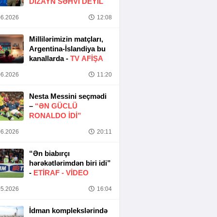
DIZAYN SƏHVI DEYIL
6.2026
12:08
Millilərimizin matçları,
Argentina-İslandiya bu
kanallarda -
TV AFİŞA
6.2026
11:20
Nesta Messini seçmədi
–
“ƏN GÜCLÜ
RONALDO IDI”
6.2026
20:11
“Ən biabırçı
hərəkətlərimdən biri idi”
-
ETIRAF -
VİDEO
5.2026
16:04
İdman komplekslərində