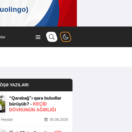
lar
ÖŞƏ YAZILARI
“Qarabağ”ı qara buludlar
bürüyüb? -
KEÇID
DÖVRÜNÜN AĞIRLIĞI
 Heydər
05.08.2026