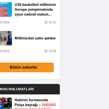
U16 basketbol millimizin
Avropa çempionatında
oyun cədvəli məlum
olub
8.2026
23:32
Millimizdən çətin qələbə
8.2026
22:48
Bütün xəbərlər
DMAN MƏLUMATLARI
Haitinin formasında
Polşa bayrağı –
SƏBƏBI