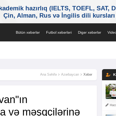
Bütün xəbərlər
Futbol xəbərləri
Digər xəbərlər
Video
Ana Səhifə
Azərbaycan
Xəbər
K
van"ın
Hacı
na və məşqçilərinə