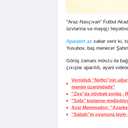
“Araz-Naxçıvan” Futbol Aka
üzvlərinə və məşqçi heyətinə 
Apasport.az
xəbər verir ki, t
Yusubov, baş menecer Şahin 
Görüş zamanı mövzu ilə bağlı 
çıxışlar aparılıb, əyani vide
Vernidub “Neftçi”nin uğu
mənim üzərimdədir”
"Zirə"də növbəti ayrılıq -
"Şəfa" toplanışı məğlubiy
Azər Məmmədov: "Azarkeşl
“Sabah”ın oyununa təyin o