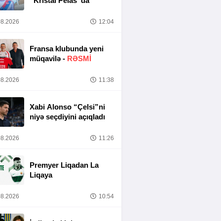
“Kristal Pelas”da
8.2026
12:04
Fransa klubunda yeni
müqavilə -
RƏSMİ
8.2026
11:38
Xabi Alonso “Çelsi”ni
niyə seçdiyini açıqladı
8.2026
11:26
Premyer Liqadan La
Liqaya
8.2026
10:54