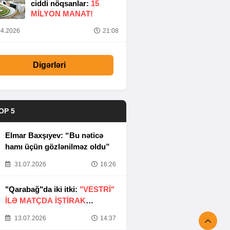
ciddi nöqsanlar:
15
MILYON MANAT!
4.2026
21:08
Digərləri
OP 5
Elmar Baxşıyev: “Bu nəticə
hamı üçün gözlənilməz oldu”
31.07.2026
16:26
"Qarabağ"da iki itki:
"VESTRİ"
İLƏ MATÇDA İŞTİRAK
ETMƏYƏCƏKLƏR
13.07.2026
14:37