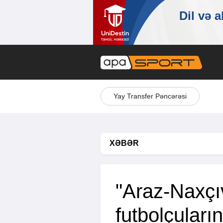
Yay Transfer Pəncərəsi
XƏBƏR
"Araz-Naxçı
futbolçuları