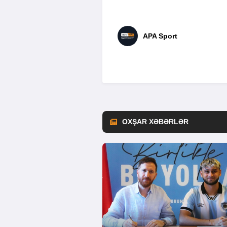
APA Sport
OXŞAR XƏBƏRLƏR