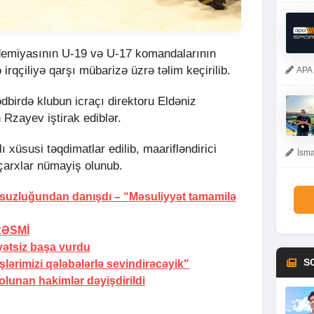
demiyasının U-19 və U-17 komandalarının
irqçiliyə qarşı mübarizə üzrə təlim keçirilib.
APA 
ədbirdə klubun icraçı direktoru Eldəniz
Rzayev iştirak ediblər.
xüsusi təqdimatlar edilib, maarifləndirici
İsma
oçarxlar nümayiş olunub.
rsuzluğundan danışdı –
“Məsuliyyət tamamilə
RƏSMİ
yətsiz başa vurdu
S
ərimizi qələbələrlə sevindirəcəyik"
lunan hakimlər dəyişdirildi