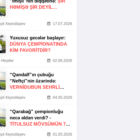
“İmişli”nin diqqətinə:
ŞIR
HƏMIŞƏ ŞIR DEYIL…
yıl Xeyrullayev
17.07.2026
Yuxusuz gecələr başlayır:
DÜNYA ÇEMPIONATINDA
KIM FAVORITDIR?
 Heydər
02.06.2026
“Qandalf”ın çubuğu
“Neftçi”nin üzərində:
VERNİDUBUN SEHRLİ
TOXUNUŞU
yıl Xeyrullayev
04.05.2026
“Qarabağ” çempionluğu
necə əldən verdi? -
TITULSUZ MÖVSÜMÜN 7
SƏBƏBI
yıl Xeyrullayev
01.05.2026