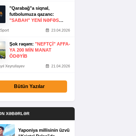
"Qarabağ"a siqnal,
futbolumuza qazanc:
"SABAH" YENI NƏFƏS
GƏTIRDI
Sport
23.04.2026
Şok rəqəm:
"NEFTÇI" AFFA-
YA 200 MIN MANAT
ÖDƏYIB
yıl Xeyrullayev
21.04.2026
Bütün Yazılar
ON XƏBƏRLƏR
Yaponiya millisinin üzvü