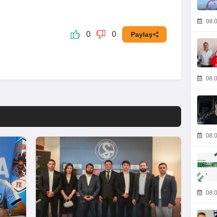
08.0
0
0
Paylaş
08.0
08.0
08.0