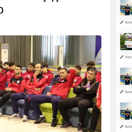
b
İsma
Hacı
İsma
İsma