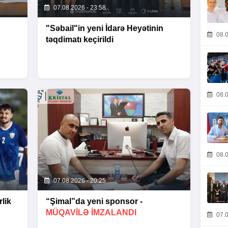
07.08.2026 - 23:58
"Səbail"in yeni İdarə Heyətinin
08.0
təqdimatı keçirildi
08.0
08.0
07.08.2026 - 20:25
lik
“Şimal”da yeni sponsor -
MÜQAVİLƏ İMZALANDI
07.0