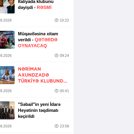
İtaliyada klubunu
dəyişdi -
RƏSMİ
8.2026
10:22
Müqaviləsinə xitam
verildi -
QƏTƏRDƏ
OYNAYACAQ
8.2026
09:24
NƏRIMAN
AXUNDZADƏ
TÜRKIYƏ KLUBUNDA
-
RƏSMİ
8.2026
00:41
"Səbail"in yeni İdarə
Heyətinin təqdimatı
keçirildi
8.2026
23:58