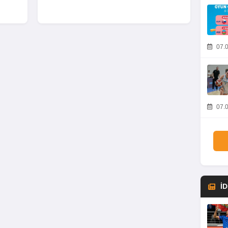
07.0
07.0
İ