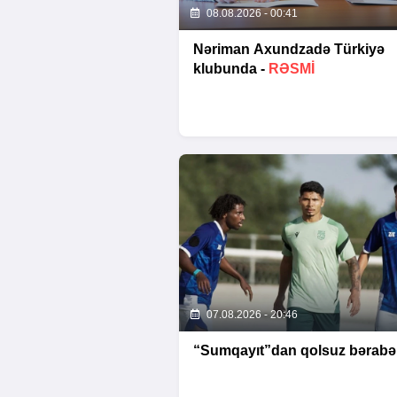
08.08.2026 - 00:41
Nəriman Axundzadə Türkiyə
klubunda -
RƏSMİ
07.08.2026 - 20:46
“Sumqayıt”dan qolsuz bərabər