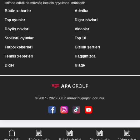
istifadə edildikdə müvafiq keçidin qoyulması mütləqdir.
Bütün xəbərlər
Atletika
Top oyunlar
Digər növləri
Döyüş növləri
Videolar
Stolüstü oyunlar
Top 10
Futbol xəbərləri
Gizlilik şərtləri
Tennis xəbərləri
Haqqımızda
Digər
Əlaqə
© 2007 - 2026 Bütün müəllif hüquqları qorunur.
Ana səhifə
Bütün xəbərlər
Futbol xəbərləri
Digər xəbərlər
Video xəbər