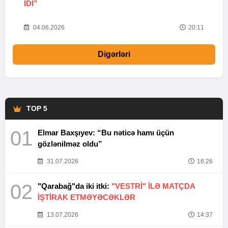
IDI”
V
20
04.06.2026
20:11
Digərləri
TOP 5
01
Elmar Baxşıyev: “Bu nəticə hamı üçün
gözlənilməz oldu”
31.07.2026
16:26
02
"Qarabağ"da iki itki:
"VESTRİ" İLƏ MATÇDA
İŞTİRAK ETMƏYƏCƏKLƏR
13.07.2026
14:37