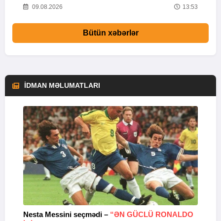
16
09.08.2026
13:53
Bütün xəbərlər
İDMAN MƏLUMATLARI
Nesta Messini seçmədi –
“ƏN GÜCLÜ RONALDO
“