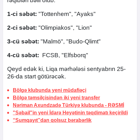
rəqibləri bəlli olub:
1-ci səbət:
"Tottenhem", "Ayaks"
2-ci səbət:
"Olimpiakos", "Lion"
3-cü səbət:
"Malmö", "Budo-Qlimt"
4-cü səbət:
FCSB, "Elfsborq"
Qeyd edək ki, Liqa mərhələsi sentyabrın 25-
26-da start götürəcək.
Bölgə klubunda yeni müdafiəçi
Bölgə təmsilçisindən iki yeni transfer
Nəriman Axundzadə Türkiyə klubunda -
RƏSMİ
"Səbail"in yeni İdarə Heyətinin təqdimatı keçirildi
“Sumqayıt”dan qolsuz bərabərlik