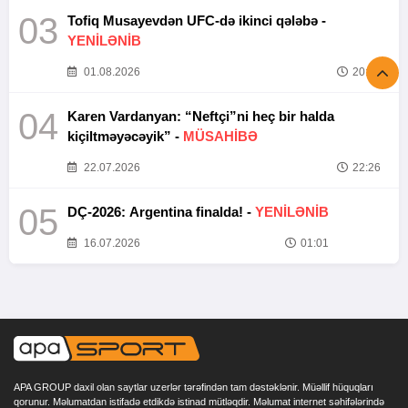
03
Tofiq Musayevdən UFC-də ikinci qələbə -
YENİLƏNİB
01.08.2026
20:52
04
Karen Vardanyan: “Neftçi”ni heç bir halda
kiçiltməyəcəyik” -
MÜSAHİBƏ
22.07.2026
22:26
05
DÇ-2026: Argentina finalda! -
YENİLƏNİB
16.07.2026
01:01
APA GROUP daxil olan saytlar uzerlər tərəfindən tam dəstəklənir. Müəllif hüquqları
qorunur. Məlumatdan istifadə etdikdə istinad mütləqdir. Məlumat internet səhifələrində