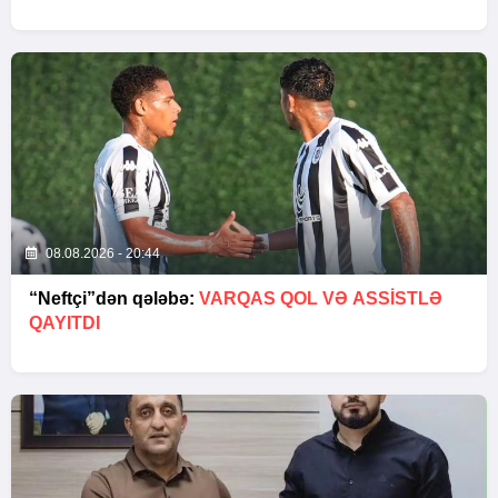
08.08.2026 - 20:44
“Neftçi”dən qələbə:
VARQAS QOL VƏ ASSİSTLƏ
QAYITDI