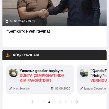
08.08.2026 - 19:05
“Şəmkir”də yeni təyinat
KÖŞƏ YAZILARI
Yuxusuz gecələr başlayır:
“Qandalf”
DÜNYA ÇEMPIONATINDA
“Neftçi”ni
KIM FAVORITDIR?
VERNİDUB
TOXUNUŞ
Hacı Heydər
02.06.2026
İsmayıl Xeyrullaye
1
2
3
4
5
6
7