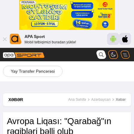
APA Sport
Mobil tətbiqimizi buradan yüklə!
Yay Transfer Pəncərəsi
XƏBƏR
Ana Səhifə
Azərbaycan
Xəbər
Avropa Liqası: "Qarabağ"ın
rəqibləri bəlli olub