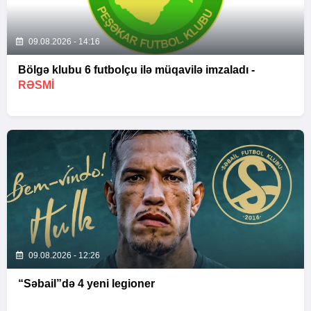
09.08.2026 - 14:16
Bölgə klubu 6 futbolçu ilə müqavilə imzaladı -
RƏSMİ
09.08.2026 - 12:26
“Səbail”də 4 yeni legioner