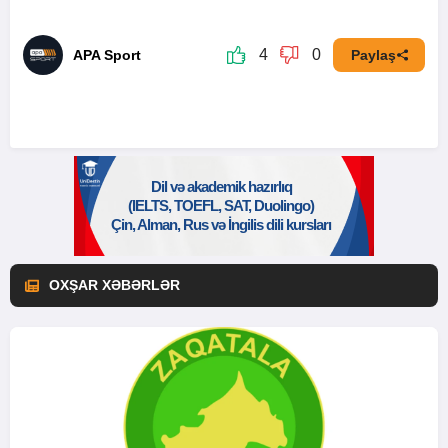
4
0
APA Sport
Paylaş
OXŞAR XƏBƏRLƏR