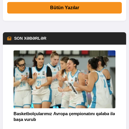
Bütün Yazılar
SON XƏBƏRLƏR
Basketbolçularımız Avropa çempionatını qələbə ilə
Q
başa vurub
V