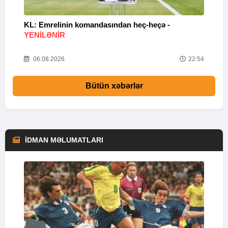
KL: Emrelinin komandasından heç-heçə -
A
YENİLƏNİR
57
06.08.2026
22:54
Bütün xəbərlər
İDMAN MƏLUMATLARI