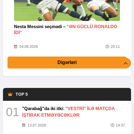
Nesta Messini seçmədi –
“ƏN GÜCLÜ RONALDO
“
IDI”
V
20
04.06.2026
20:11
Digərləri
TOP 5
01
"Qarabağ"da iki itki:
"VESTRİ" İLƏ MATÇDA
İŞTİRAK ETMƏYƏCƏKLƏR
13.07.2026
14:37