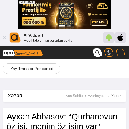
APA Sport
Mobil tətbiqimizi buradan yüklə!
Yay Transfer Pəncərəsi
XƏBƏR
Ana Səhifə
Azərbaycan
Xəbər
Ayxan Abbasov: “Qurbanovun
öz işi, mənim öz işim var”