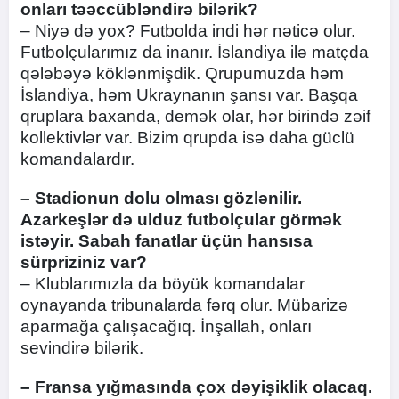
onları təəccübləndirə bilərik?
– Niyə də yox? Futbolda indi hər nəticə olur.
Futbolçularımız da inanır. İslandiya ilə matçda
qələbəyə köklənmişdik. Qrupumuzda həm
İslandiya, həm Ukraynanın şansı var. Başqa
qruplara baxanda, demək olar, hər birində zəif
kollektivlər var. Bizim qrupda isə daha güclü
komandalardır.
– Stadionun dolu olması gözlənilir.
Azarkeşlər də ulduz futbolçular görmək
istəyir. Sabah fanatlar üçün hansısa
sürpriziniz var?
– Klublarımızla da böyük komandalar
oynayanda tribunalarda fərq olur. Mübarizə
aparmağa çalışacağıq. İnşallah, onları
sevindirə bilərik.
– Fransa yığmasında çox dəyişiklik olacaq.