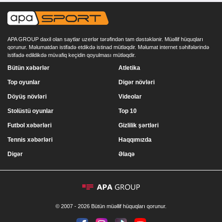
APA GROUP daxil olan saytlar uzerlər tərəfindən tam dəstəklənir. Müəllif hüquqları
qorunur. Məlumatdan istifadə etdikdə istinad mütləqdir. Məlumat internet səhifələrində
istifadə edildikdə müvafiq keçidin qoyulması mütləqdir.
Bütün xəbərlər
Atletika
Top oyunlar
Digər növləri
Döyüş növləri
Videolar
Stolüstü oyunlar
Top 10
Futbol xəbərləri
Gizlilik şərtləri
Tennis xəbərləri
Haqqımızda
Digər
Əlaqə
© 2007 - 2026 Bütün müəllif hüquqları qorunur.