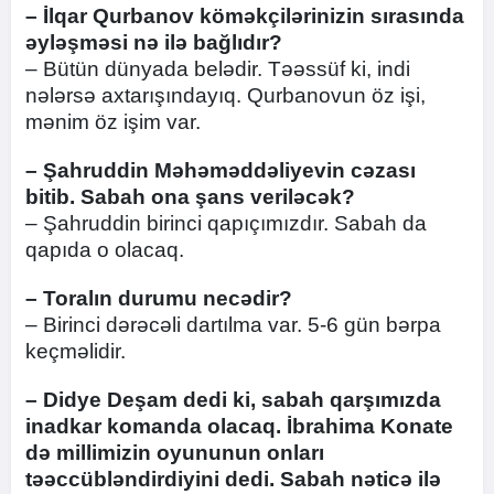
– İlqar Qurbanov köməkçilərinizin sırasında
əyləşməsi nə ilə bağlıdır?
– Bütün dünyada belədir. Təəssüf ki, indi
nələrsə axtarışındayıq. Qurbanovun öz işi,
mənim öz işim var.
– Şahruddin Məhəməddəliyevin cəzası
bitib. Sabah ona şans veriləcək?
– Şahruddin birinci qapıçımızdır. Sabah da
qapıda o olacaq.
– Toralın durumu necədir?
– Birinci dərəcəli dartılma var. 5-6 gün bərpa
keçməlidir.
– Didye Deşam dedi ki, sabah qarşımızda
inadkar komanda olacaq. İbrahima Konate
də millimizin oyununun onları
təəccübləndirdiyini dedi. Sabah nəticə ilə