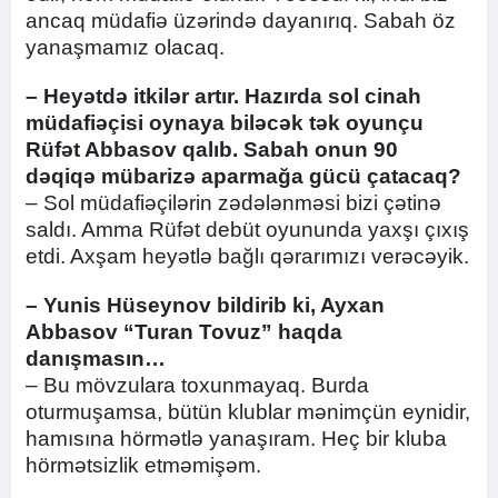
ancaq müdafiə üzərində dayanırıq. Sabah öz
yanaşmamız olacaq.
– Heyətdə itkilər artır. Hazırda sol cinah
müdafiəçisi oynaya biləcək tək oyunçu
Rüfət Abbasov qalıb. Sabah onun 90
dəqiqə mübarizə aparmağa gücü çatacaq?
– Sol müdafiəçilərin zədələnməsi bizi çətinə
saldı. Amma Rüfət debüt oyununda yaxşı çıxış
etdi. Axşam heyətlə bağlı qərarımızı verəcəyik.
– Yunis Hüseynov bildirib ki, Ayxan
Abbasov “Turan Tovuz” haqda
danışmasın…
– Bu mövzulara toxunmayaq. Burda
oturmuşamsa, bütün klublar mənimçün eynidir,
hamısına hörmətlə yanaşıram. Heç bir kluba
hörmətsizlik etməmişəm.