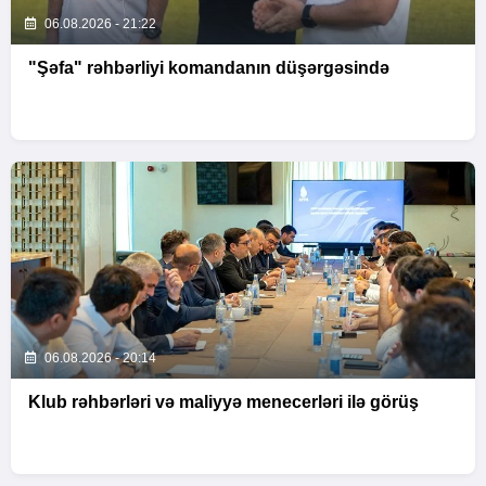
06.08.2026 - 21:22
"Şəfa" rəhbərliyi komandanın düşərgəsində
06.08.2026 - 20:14
Klub rəhbərləri və maliyyə menecerləri ilə görüş