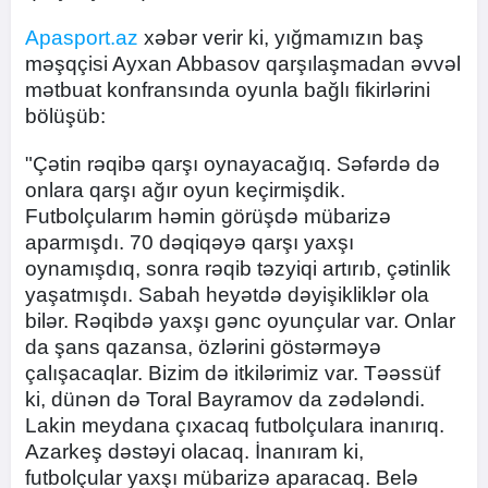
Apasport.az
xəbər verir ki, yığmamızın baş
məşqçisi Ayxan Abbasov qarşılaşmadan əvvəl
mətbuat konfransında oyunla bağlı fikirlərini
bölüşüb:
"Çətin rəqibə qarşı oynayacağıq. Səfərdə də
onlara qarşı ağır oyun keçirmişdik.
Futbolçularım həmin görüşdə mübarizə
aparmışdı. 70 dəqiqəyə qarşı yaxşı
oynamışdıq, sonra rəqib təzyiqi artırıb, çətinlik
yaşatmışdı. Sabah heyətdə dəyişikliklər ola
bilər. Rəqibdə yaxşı gənc oyunçular var. Onlar
da şans qazansa, özlərini göstərməyə
çalışacaqlar. Bizim də itkilərimiz var. Təəssüf
ki, dünən də Toral Bayramov da zədələndi.
Lakin meydana çıxacaq futbolçulara inanırıq.
Azarkeş dəstəyi olacaq. İnanıram ki,
futbolçular yaxşı mübarizə aparacaq. Belə