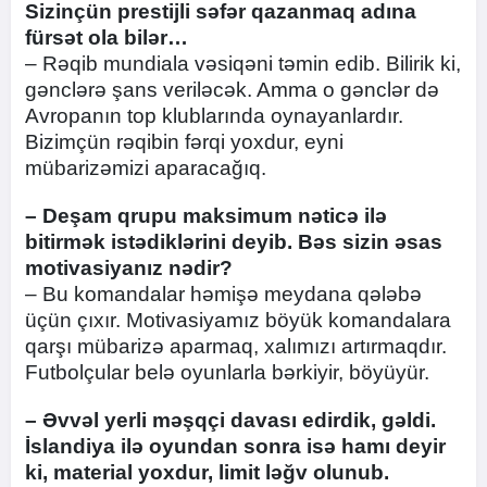
Sizinçün prestijli səfər qazanmaq adına
fürsət ola bilər…
– Rəqib mundiala vəsiqəni təmin edib. Bilirik ki,
gənclərə şans veriləcək. Amma o gənclər də
Avropanın top klublarında oynayanlardır.
Bizimçün rəqibin fərqi yoxdur, eyni
mübarizəmizi aparacağıq.
– Deşam qrupu maksimum nəticə ilə
bitirmək istədiklərini deyib. Bəs sizin əsas
motivasiyanız nədir?
– Bu komandalar həmişə meydana qələbə
üçün çıxır. Motivasiyamız böyük komandalara
qarşı mübarizə aparmaq, xalımızı artırmaqdır.
Futbolçular belə oyunlarla bərkiyir, böyüyür.
– Əvvəl yerli məşqçi davası edirdik, gəldi.
İslandiya ilə oyundan sonra isə hamı deyir
ki, material yoxdur, limit ləğv olunub.