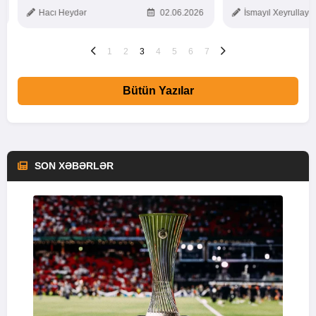
TOXUNUŞ
Hacı Heydər
02.06.2026
İsmayıl Xeyrullaye
1
2
3
4
5
6
7
Bütün Yazılar
SON XƏBƏRLƏR