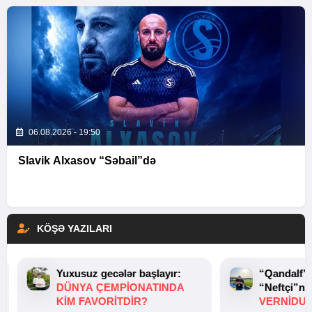
06.08.2026 - 19:50
Slavik Alxasov “Səbail”də
KÖŞƏ YAZILARI
Yuxusuz gecələr başlayır:
“Qandalf”
DÜNYA ÇEMPIONATINDA
“Neftçi”ni
KIM FAVORITDIR?
VERNİDUB