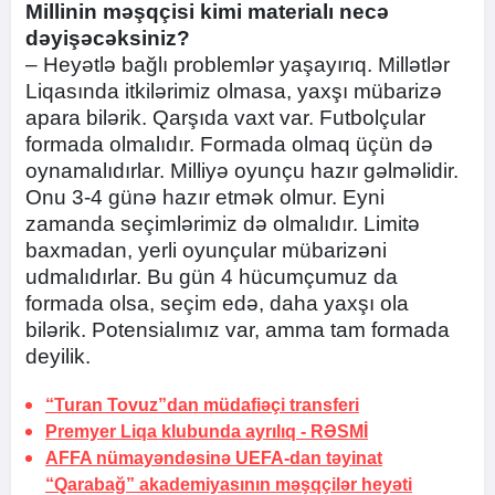
Millinin məşqçisi kimi materialı necə
dəyişəcəksiniz?
– Heyətlə bağlı problemlər yaşayırıq. Millətlər
Liqasında itkilərimiz olmasa, yaxşı mübarizə
apara bilərik. Qarşıda vaxt var. Futbolçular
formada olmalıdır. Formada olmaq üçün də
oynamalıdırlar. Milliyə oyunçu hazır gəlməlidir.
Onu 3-4 günə hazır etmək olmur. Eyni
zamanda seçimlərimiz də olmalıdır. Limitə
baxmadan, yerli oyunçular mübarizəni
udmalıdırlar. Bu gün 4 hücumçumuz da
formada olsa, seçim edə, daha yaxşı ola
bilərik. Potensialımız var, amma tam formada
deyilik.
“Turan Tovuz”dan müdafiəçi transferi
Premyer Liqa klubunda ayrılıq -
RƏSMİ
AFFA nümayəndəsinə UEFA-dan təyinat
“Qarabağ” akademiyasının məşqçilər heyəti