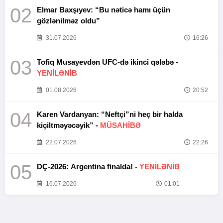
02
Elmar Baxşıyev: “Bu nəticə hamı üçün
gözlənilməz oldu”
31.07.2026
16:26
03
Tofiq Musayevdən UFC-də ikinci qələbə -
YENİLƏNİB
01.08.2026
20:52
04
Karen Vardanyan: “Neftçi”ni heç bir halda
kiçiltməyəcəyik” -
MÜSAHİBƏ
22.07.2026
22:26
05
DÇ-2026: Argentina finalda! -
YENİLƏNİB
16.07.2026
01:01