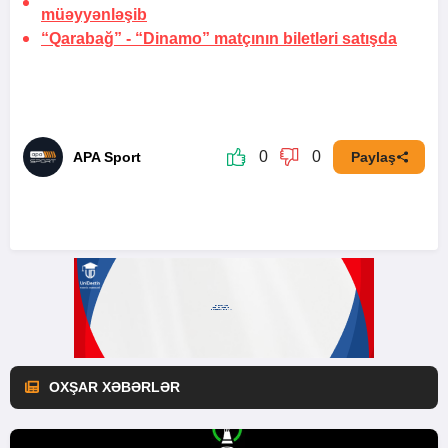
müəyyənləşib
“Qarabağ” - “Dinamo” matçının biletləri satışda
0
0
APA Sport
Paylaş
OXŞAR XƏBƏRLƏR