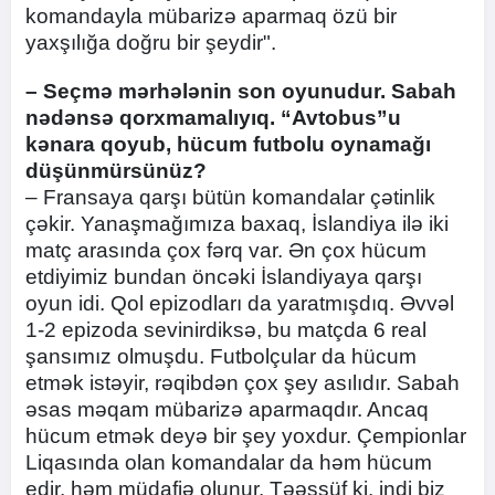
komandayla mübarizə aparmaq özü bir
yaxşılığa doğru bir şeydir".
– Seçmə mərhələnin son oyunudur. Sabah
nədənsə qorxmamalıyıq. “Avtobus”u
kənara qoyub, hücum futbolu oynamağı
düşünmürsünüz?
– Fransaya qarşı bütün komandalar çətinlik
çəkir. Yanaşmağımıza baxaq, İslandiya ilə iki
matç arasında çox fərq var. Ən çox hücum
etdiyimiz bundan öncəki İslandiyaya qarşı
oyun idi. Qol epizodları da yaratmışdıq. Əvvəl
1-2 epizoda sevinirdiksə, bu matçda 6 real
şansımız olmuşdu. Futbolçular da hücum
etmək istəyir, rəqibdən çox şey asılıdır. Sabah
əsas məqam mübarizə aparmaqdır. Ancaq
hücum etmək deyə bir şey yoxdur. Çempionlar
Liqasında olan komandalar da həm hücum
edir, həm müdafiə olunur. Təəssüf ki, indi biz