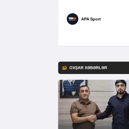
APA Sport
OXŞAR XƏBƏRLƏR