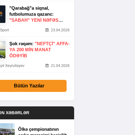
"Qarabağ"a siqnal,
futbolumuza qazanc:
"SABAH" YENI NƏFƏS
GƏTIRDI
Sport
23.04.2026
Şok rəqəm:
"NEFTÇI" AFFA-
YA 200 MIN MANAT
ÖDƏYIB
yıl Xeyrullayev
21.04.2026
Bütün Yazılar
ON XƏBƏRLƏR
Ölkə çempionatının