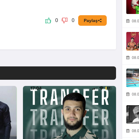
0
0
Paylaş
08.0
08.0
08.0
08.0