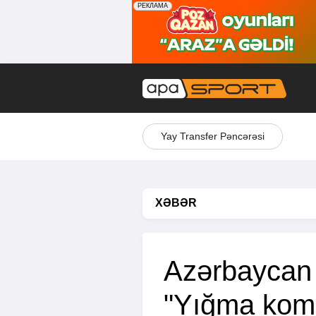
Yay Transfer Pəncərəsi
XƏBƏR
Azərbaycan m
"Yığma kom