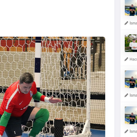
İsma
Hacı
İsma
İsma