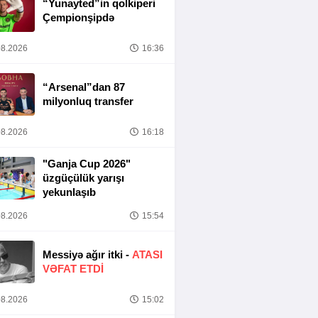
“Yunayted”in qolkiperi
Çempionşipdə
8.2026
16:36
“Arsenal”dan 87
milyonluq transfer
8.2026
16:18
"Ganja Cup 2026"
üzgüçülük yarışı
yekunlaşıb
8.2026
15:54
Messiyə ağır itki -
ATASI
VƏFAT ETDI
8.2026
15:02