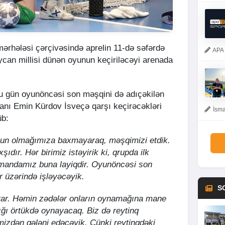
ərhələsi çərçivəsində aprelin 11-də səfərdə
APA 
can millisi dünən oyunun keçiriləcəyi arenada
bu gün oyunöncəsi son məşqini də adıçəkilən
tanı Emin Kürdov İsveçə qarşı keçirəcəkləri
İsma
üb:
ğun olmağımıza baxmayaraq, məşqimizi etdik.
ıdır. Hər birimiz istəyirik ki, qrupda ilk
omandamız buna layiqdir. Oyunöncəsi son
r üzərində işləyəcəyik.
S
var. Həmin zədələr onların oynamağına mane
ğı örtükdə oynayacaq. Biz də reytinq
imizdən gələni edəcəyik. Çünki reytinqdəki