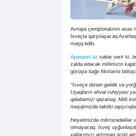
Avropa çempionatının əsas m
İsveçlə qarşılaşacaq Azərbay
məşq edib.
Apasport.az
xəbər verir ki, 
zalda edəcək millimizin kapi
görüşlə bağlı fikirlərini bölüş
“İsveçə dünən gəldik və yor
Uşaqların əhval-ruhiyyəsi yaxş
qələbəmizi qazanaq. Milli k
məşqimizdə taktiki tapşırıqla
Heyətimizdə mikrozədəlilər 
olmayacaq. İsveç uyğunlaşdı
xallarımızı artırmaq üçün əl