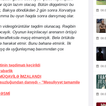
r üçün lazım olacaq. Bütün diqqətimizi bu
, Bakıya döndükdən 2 gün sonra Xorvatiya
08.0
 Amma bu oyun haqda sonra danışmaq olar.
n videogörüntülər təqdim olunacaq. Rəqibin
əyəcəyik. Oyunun keçiriləcəyi arenanın örtüyü
 terafleksdə məşq etməmişik. Belə örtükdə
08.0
ə hərəkət etmir. Bunu bəhanə etmirik. İlk
məşq də uyğunlaşmaq baxımından çox
inin təqdimatı keçirildi
08.0
abərlik
MÜQAVİLƏ İMZALANDI
rsuzluğundan danışdı –
“Məsuliyyət tamamilə
RƏSMİ
08.0