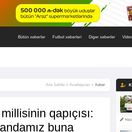
Bütün xəbərlər
Futbol xəbərləri
Digər xəbərlər
Video
Ana Səhifə
Azərbaycan
Xəbər
K
illisinin qapıçısı:
Hacı
andamız buna