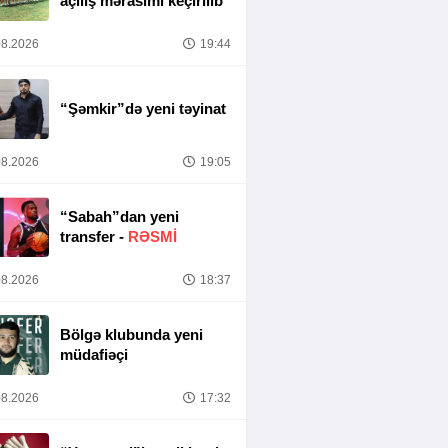
açılış mərasimi keçirilib
8.2026
19:44
“Şəmkir”də yeni təyinat
8.2026
19:05
“Sabah”dan yeni
transfer -
RƏSMİ
8.2026
18:37
Bölgə klubunda yeni
müdafiəçi
8.2026
17:32