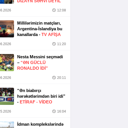
DIZAYN SƏHVI DEYIL
6.2026
12:08
Millilərimizin matçları,
Argentina-İslandiya bu
kanallarda -
TV AFİŞA
6.2026
11:20
Nesta Messini seçmədi
–
“ƏN GÜCLÜ
RONALDO IDI”
6.2026
20:11
“Ən biabırçı
hərəkətlərimdən biri idi”
-
ETIRAF -
VİDEO
5.2026
16:04
İdman komplekslərində