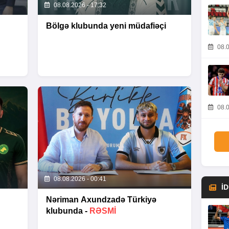
08.08.2026 - 17:32
Bölgə klubunda yeni müdafiəçi
08.0
08.0
08.08.2026 - 00:41
İ
Nəriman Axundzadə Türkiyə
klubunda -
RƏSMİ