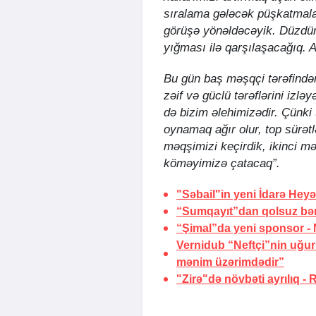
sıralama gələcək püşkatmala
görüşə yönəldəcəyik. Düzdür
yığması ilə qarşılaşacağıq.
Bu gün baş məşqçi tərəfində
zəif və güclü tərəflərini izl
də bizim əlehimizədir. Çünki
oynamaq ağır olur, top sürətl
məqşimizi keçirdik, ikinci 
köməyimizə çatacaq”.
"Səbail"in yeni İdarə Heyət
“Sumqayıt”dan qolsuz bər
“Şimal”da yeni sponsor -
Vernidub “Neftçi”nin uğu
mənim üzərimdədir”
"Zirə"də növbəti ayrılıq -