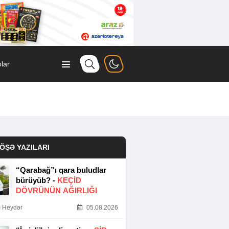
lar
ÖŞƏ YAZILARI
“Qarabağ”ı qara buludlar
bürüyüb? -
KEÇID
DÖVRÜNÜN AĞIRLIĞI
 Heydər
05.08.2026