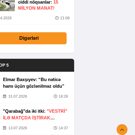
ciddi nöqsanlar:
15
MILYON MANAT!
4.2026
21:08
Digərləri
OP 5
Elmar Baxşıyev: “Bu nəticə
hamı üçün gözlənilməz oldu”
31.07.2026
16:26
"Qarabağ"da iki itki:
"VESTRİ"
İLƏ MATÇDA İŞTİRAK
ETMƏYƏCƏKLƏR
13.07.2026
14:37