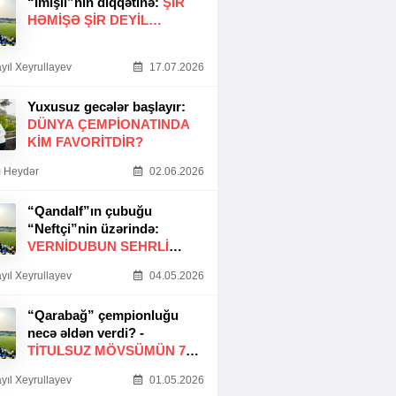
“İmişli”nin diqqətinə:
ŞIR
HƏMIŞƏ ŞIR DEYIL…
yıl Xeyrullayev
17.07.2026
Yuxusuz gecələr başlayır:
DÜNYA ÇEMPIONATINDA
KIM FAVORITDIR?
 Heydər
02.06.2026
“Qandalf”ın çubuğu
“Neftçi”nin üzərində:
VERNİDUBUN SEHRLİ
TOXUNUŞU
yıl Xeyrullayev
04.05.2026
“Qarabağ” çempionluğu
necə əldən verdi? -
TITULSUZ MÖVSÜMÜN 7
SƏBƏBI
yıl Xeyrullayev
01.05.2026