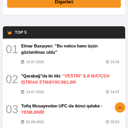
Digərləri
TOP 5
01
Elmar Baxşıyev: “Bu nəticə hamı üçün
gözlənilməz oldu”
31.07.2026
16:26
02
"Qarabağ"da iki itki:
"VESTRİ" İLƏ MATÇDA
İŞTİRAK ETMƏYƏCƏKLƏR
13.07.2026
14:37
03
Tofiq Musayevdən UFC-də ikinci qələbə -
YENİLƏNİB
01.08.2026
20:52