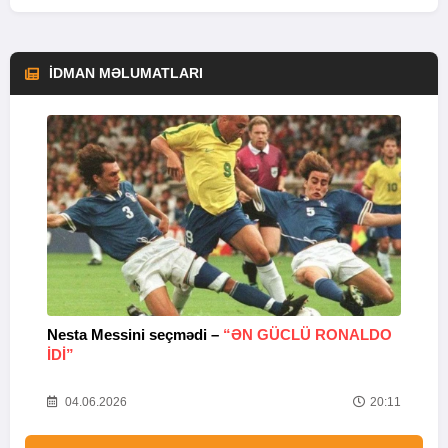
İDMAN MƏLUMATLARI
Nesta Messini seçmədi –
“ƏN GÜCLÜ RONALDO
“
IDI”
V
20
04.06.2026
20:11