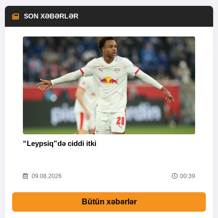
SON XƏBƏRLƏR
“Leypsiq”də ciddi itki
“
46
09.08.2026
00:39
Bütün xəbərlər