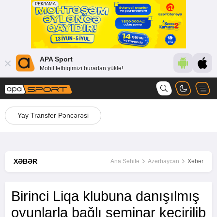
APA Sport
Mobil tətbiqimizi buradan yüklə!
Yay Transfer Pəncərəsi
XƏBƏR
Ana Səhifə
Azərbaycan
Xəbər
Birinci Liqa klubuna danışılmış
oyunlarla bağlı seminar keçirilib