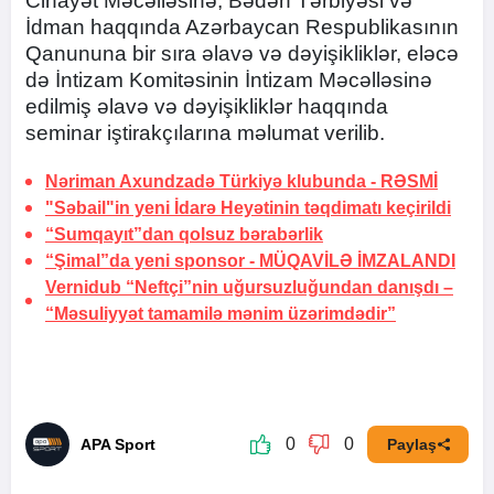
Cinayət Məcəlləsinə, Bədən Tərbiyəsi və
İdman haqqında Azərbaycan Respublikasının
Qanununa bir sıra əlavə və dəyişikliklər, eləcə
də İntizam Komitəsinin İntizam Məcəlləsinə
edilmiş əlavə və dəyişikliklər haqqında
seminar iştirakçılarına məlumat verilib.
Nəriman Axundzadə Türkiyə klubunda -
RƏSMİ
"Səbail"in yeni İdarə Heyətinin təqdimatı keçirildi
“Sumqayıt”dan qolsuz bərabərlik
“Şimal”da yeni sponsor -
MÜQAVİLƏ İMZALANDI
Vernidub “Neftçi”nin uğursuzluğundan danışdı –
“Məsuliyyət tamamilə mənim üzərimdədir”
0
0
APA Sport
Paylaş