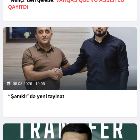
“Neftçi”dən qələbə:
VARQAS QOL VƏ ASSİSTLƏ
QAYITDI
08.08.2026 - 19:05
“Şəmkir”də yeni təyinat