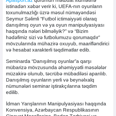
Apasport.az
qurumun mətbuat xidmətinə
istinadən xəbər verir ki, UEFA-nın oyunların
toxunulmazlığı üzrə məsul nümayəndəsi
Seymur Səlimli “Futbol ictimaiyyəti olaraq
danışılmış oyun və ya oyun manipulyasiyası
haqqında nələri bilməliyik?” və “Bizim
hədəfimiz sizi və futbolumuzu qorumaqdır”
mövzularında mühazirə oxuyub, maarifləndirici
və hesabat xarakterli təqdimatlar edib.
Seminarda “Danışılmış oyunlar”a qarşı
mübarizə mövzusunda əhəmiyyətli məsələlər
müzakirə olunub, təcrübə mübadiləsi aparılıb.
Danışılmış oyunların yerli və beynəlxalq
nümunələri seminar iştirakçılarına təqdim
edilib.
İdman Yarışlarının Manipulyasiyası haqqında
Konvensiya, Azərbaycan Respublikasının