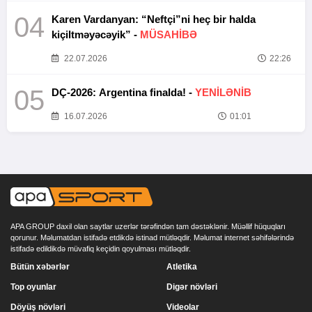
04
Karen Vardanyan: “Neftçi”ni heç bir halda
kiçiltməyəcəyik” -
MÜSAHİBƏ
22.07.2026
22:26
05
DÇ-2026: Argentina finalda! -
YENİLƏNİB
16.07.2026
01:01
APA GROUP daxil olan saytlar uzerlər tərəfindən tam dəstəklənir. Müəllif hüquqları
qorunur. Məlumatdan istifadə etdikdə istinad mütləqdir. Məlumat internet səhifələrində
istifadə edildikdə müvafiq keçidin qoyulması mütləqdir.
Bütün xəbərlər
Atletika
Top oyunlar
Digər növləri
Döyüş növləri
Videolar