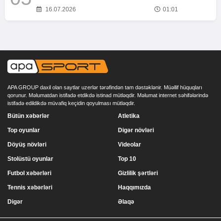
16.07.2026
01:01
APA GROUP daxil olan saytlar uzerlər tərəfindən tam dəstəklənir. Müəllif hüquqları
qorunur. Məlumatdan istifadə etdikdə istinad mütləqdir. Məlumat internet səhifələrində
istifadə edildikdə müvafiq keçidin qoyulması mütləqdir.
Bütün xəbərlər
Atletika
Top oyunlar
Digər növləri
Döyüş növləri
Videolar
Stolüstü oyunlar
Top 10
Futbol xəbərləri
Gizlilik şərtləri
Tennis xəbərləri
Haqqımızda
Digər
Əlaqə