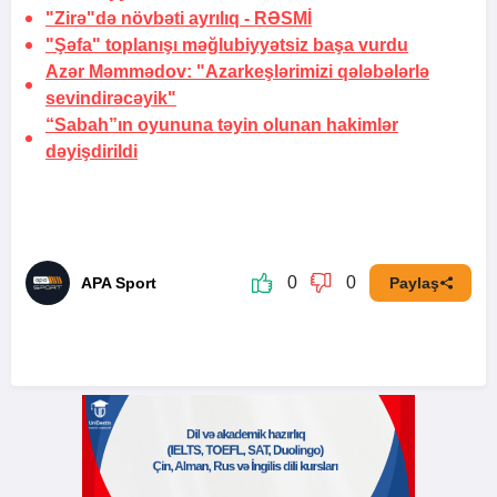
"Zirə"də növbəti ayrılıq -
RƏSMİ
"Şəfa" toplanışı məğlubiyyətsiz başa vurdu
Azər Məmmədov: "Azarkeşlərimizi qələbələrlə
sevindirəcəyik"
“Sabah”ın oyununa təyin olunan hakimlər
dəyişdirildi
0
0
APA Sport
Paylaş