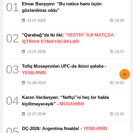
01
Elmar Baxşıyev: “Bu nəticə hamı üçün
gözlənilməz oldu”
31.07.2026
16:26
02
"Qarabağ"da iki itki:
"VESTRİ" İLƏ MATÇDA
İŞTİRAK ETMƏYƏCƏKLƏR
13.07.2026
14:37
03
Tofiq Musayevdən UFC-də ikinci qələbə -
YENİLƏNİB
01.08.2026
20:52
04
Karen Vardanyan: “Neftçi”ni heç bir halda
kiçiltməyəcəyik” -
MÜSAHİBƏ
22.07.2026
22:26
05
DÇ-2026: Argentina finalda! -
YENİLƏNİB