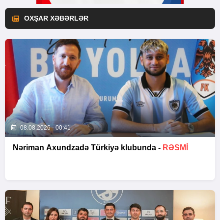
OXŞAR XƏBƏRLƏR
08.08.2026 - 00:41
Nəriman Axundzadə Türkiyə klubunda -
RƏSMİ