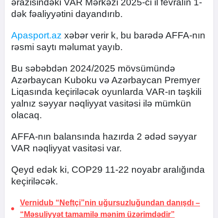
ərazisindəki VAR Mərkəzi 2025-ci il fevralın 1-
dək fəaliyyətini dayandırıb.
Apasport.az
xəbər verir k, bu barədə AFFA-nın
rəsmi saytı məlumat yayıb.
Bu səbəbdən 2024/2025 mövsümündə
Azərbaycan Kuboku və Azərbaycan Premyer
Liqasında keçiriləcək oyunlarda VAR-ın təşkili
yalnız səyyar nəqliyyat vasitəsi ilə mümkün
olacaq.
AFFA-nın balansında hazırda 2 ədəd səyyar
VAR nəqliyyat vasitəsi var.
Qeyd edək ki, COP29 11-22 noyabr aralığında
keçiriləcək.
Vernidub “Neftçi”nin uğursuzluğundan danışdı –
“Məsuliyyət tamamilə mənim üzərimdədir”