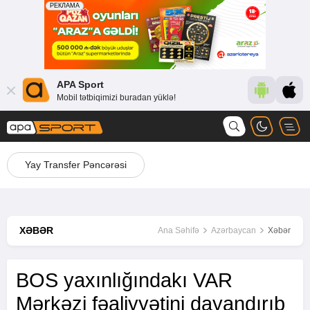
APA Sport
Mobil tətbiqimizi buradan yüklə!
Yay Transfer Pəncərəsi
XƏBƏR
Ana Səhifə
Azərbaycan
Xəbər
BOS yaxınlığındakı VAR
Mərkəzi fəaliyyətini dayandırıb