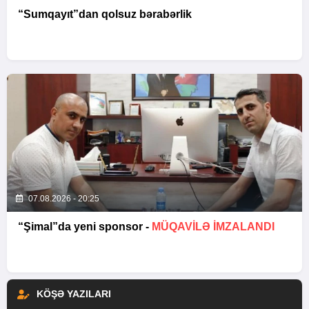
“Sumqayıt”dan qolsuz bərabərlik
07.08.2026 - 20:25
“Şimal”da yeni sponsor -
MÜQAVİLƏ İMZALANDI
KÖŞƏ YAZILARI