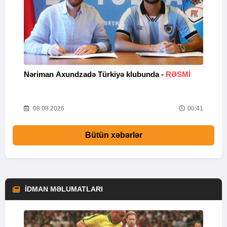
Nəriman Axundzadə Türkiyə klubunda -
RƏSMİ
"
24
08.08.2026
00:41
Bütün xəbərlər
İDMAN MƏLUMATLARI