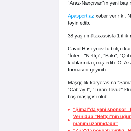
“Araz-Naxçıvan”ın yeni baş 
Apasport.az
xəbər verir ki, 
təyin edib.
38 yaşlı mütəxəssislə 1 illik
Cavid Hüseynov futbolçu kar
“İnter”, “Neftçi”, “Bakı”, “Q
klublarında çıxış edib. O, A
formasını geyinib.
Məşqçilik karyerasına “Şam
“Cəbrayıl”, “Turan Tovuz” klu
baş məşqçisi olub.
“Şimal”da yeni sponsor -
Vernidub “Neftçi”nin uğu
mənim üzərimdədir”
"Zirə"də növbəti ayrılıq -