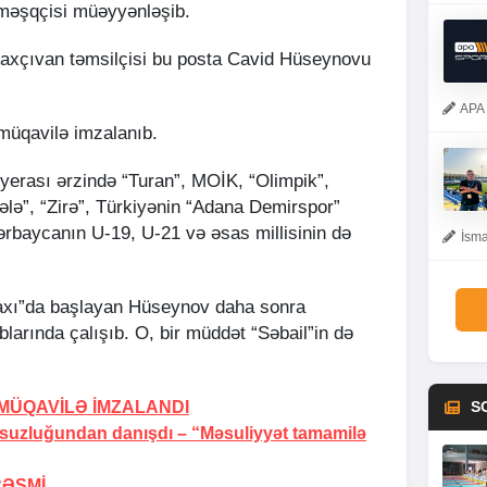
məşqçisi müəyyənləşib.
Naxçıvan təmsilçisi bu posta Cavid Hüseynovu
APA 
 müqavilə imzalanıb.
yerası ərzində “Turan”, MOİK, “Olimpik”,
əbələ”, “Zirə”, Türkiyənin “Adana Demirspor”
zərbaycanın U-19, U-21 və əsas millisinin də
İsma
axı”da başlayan Hüseynov daha sonra
blarında çalışıb. O, bir müddət “Səbail”in də
S
MÜQAVİLƏ İMZALANDI
rsuzluğundan danışdı –
“Məsuliyyət tamamilə
RƏSMİ