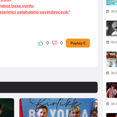
yətsiz başa vurdu
08.0
ərimizi qələbələrlə sevindirəcəyik"
08.0
0
0
Paylaş
08.0
08.0