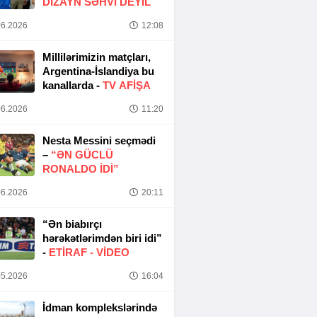
DIZAYN SƏHVI DEYIL
6.2026
12:08
Millilərimizin matçları,
Argentina-İslandiya bu
kanallarda -
TV AFİŞA
6.2026
11:20
Nesta Messini seçmədi
–
“ƏN GÜCLÜ
RONALDO IDI”
6.2026
20:11
“Ən biabırçı
hərəkətlərimdən biri idi”
-
ETIRAF -
VİDEO
5.2026
16:04
İdman komplekslərində