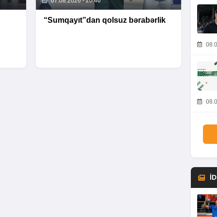
07.08.2026 - 20:46
n
“Sumqayıt”dan qolsuz bərabərlik
08.0
08.0
İ