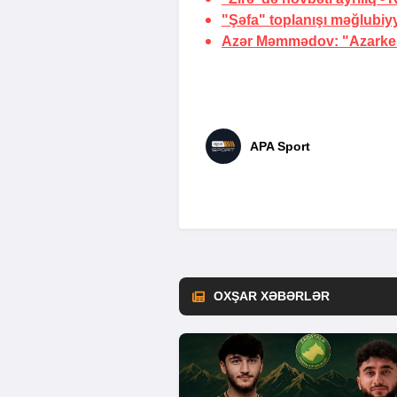
"Şəfa" toplanışı məğlubiy
Azər Məmmədov: "Azarkeşl
APA Sport
OXŞAR XƏBƏRLƏR