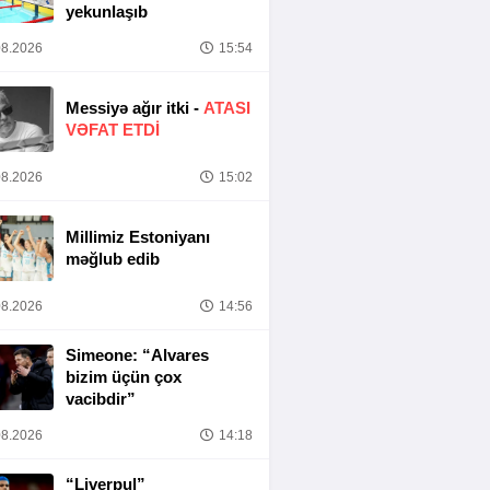
yekunlaşıb
8.2026
15:54
Messiyə ağır itki -
ATASI
VƏFAT ETDI
8.2026
15:02
Millimiz Estoniyanı
məğlub edib
8.2026
14:56
Simeone: “Alvares
bizim üçün çox
vacibdir”
8.2026
14:18
“Liverpul”