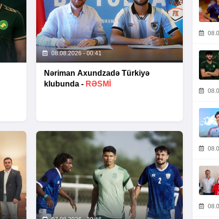
08.0
08.08.2026 - 00:41
Nəriman Axundzadə Türkiyə
klubunda -
RƏSMİ
08.0
08.0
08.0