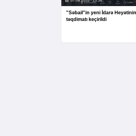
07.08.2026 - 23:58
"Səbail"in yeni İdarə Heyətini
təqdimatı keçirildi