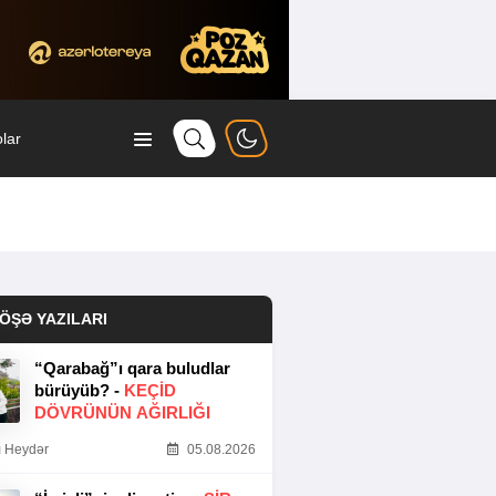
lar
ÖŞƏ YAZILARI
“Qarabağ”ı qara buludlar
bürüyüb? -
KEÇID
DÖVRÜNÜN AĞIRLIĞI
 Heydər
05.08.2026