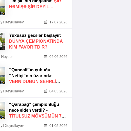
“İmişli”nin diqqətinə:
ŞIR
HƏMIŞƏ ŞIR DEYIL…
yıl Xeyrullayev
17.07.2026
Yuxusuz gecələr başlayır:
DÜNYA ÇEMPIONATINDA
KIM FAVORITDIR?
 Heydər
02.06.2026
“Qandalf”ın çubuğu
“Neftçi”nin üzərində:
VERNİDUBUN SEHRLİ
TOXUNUŞU
yıl Xeyrullayev
04.05.2026
“Qarabağ” çempionluğu
necə əldən verdi? -
TITULSUZ MÖVSÜMÜN 7
SƏBƏBI
yıl Xeyrullayev
01.05.2026