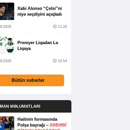
Xabi Alonso “Çelsi”ni
niyə seçdiyini açıqladı
8.2026
11:26
Premyer Liqadan La
Liqaya
8.2026
10:54
Bütün xəbərlər
DMAN MƏLUMATLARI
Haitinin formasında
Polşa bayrağı –
SƏBƏBI