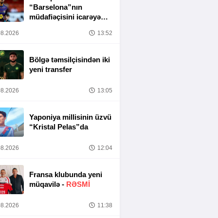
“Barselona”nın
müdafiəçisini icarəyə
götürür
8.2026
13:52
Bölgə təmsilçisindən iki
yeni transfer
8.2026
13:05
Yaponiya millisinin üzvü
“Kristal Pelas”da
8.2026
12:04
Fransa klubunda yeni
müqavilə -
RƏSMİ
8.2026
11:38