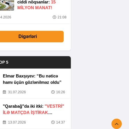
ciddi nöqsanlar:
15
MILYON MANAT!
4.2026
21:08
Digərləri
OP 5
Elmar Baxşıyev: “Bu nəticə
hamı üçün gözlənilməz oldu”
31.07.2026
16:26
"Qarabağ"da iki itki:
"VESTRİ"
İLƏ MATÇDA İŞTİRAK
ETMƏYƏCƏKLƏR
13.07.2026
14:37