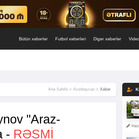
Bütün xəbərlər
Futbol xəbərləri
Digər xəbərlər
Video
Ana Səhifə
Azərbaycan
Xəbər
K
nov "Araz-
Hacı
a -
RƏSMİ