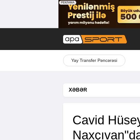
Yay Transfer Pəncərəsi
XƏBƏR
Cavid Hüsey
Naxçıvan"d