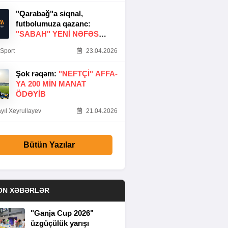
"Qarabağ"a siqnal,
futbolumuza qazanc:
"SABAH" YENI NƏFƏS
GƏTIRDI
Sport
23.04.2026
Şok rəqəm:
"NEFTÇI" AFFA-
YA 200 MIN MANAT
ÖDƏYIB
yıl Xeyrullayev
21.04.2026
Bütün Yazılar
ON XƏBƏRLƏR
"Ganja Cup 2026"
üzgüçülük yarışı