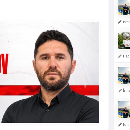
İsma
Hacı
İsma
İsma