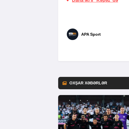
Daha iki il “Kəpəz”də
APA Sport
OXŞAR XƏBƏRLƏR