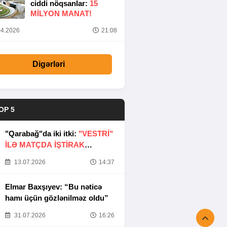
ciddi nöqsanlar:
15
MILYON MANAT!
4.2026
21:08
Digərləri
OP 5
"Qarabağ"da iki itki:
"VESTRİ"
İLƏ MATÇDA İŞTİRAK
ETMƏYƏCƏKLƏR
13.07.2026
14:37
Elmar Baxşıyev: “Bu nəticə
hamı üçün gözlənilməz oldu”
31.07.2026
16:26