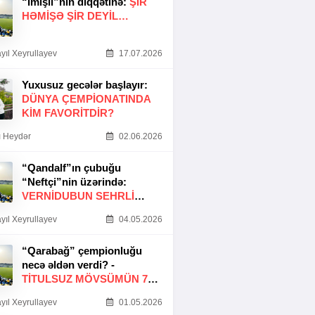
“İmişli”nin diqqətinə:
ŞIR
HƏMIŞƏ ŞIR DEYIL…
yıl Xeyrullayev
17.07.2026
Yuxusuz gecələr başlayır:
DÜNYA ÇEMPIONATINDA
KIM FAVORITDIR?
 Heydər
02.06.2026
“Qandalf”ın çubuğu
“Neftçi”nin üzərində:
VERNİDUBUN SEHRLİ
TOXUNUŞU
yıl Xeyrullayev
04.05.2026
“Qarabağ” çempionluğu
necə əldən verdi? -
TITULSUZ MÖVSÜMÜN 7
SƏBƏBI
yıl Xeyrullayev
01.05.2026