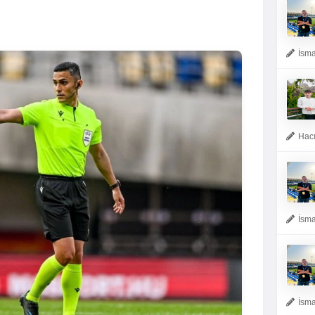
İsma
Hacı
İsma
İsma