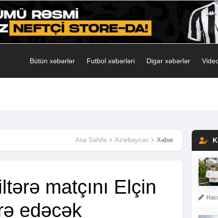
Bütün xəbərlər
Futbol xəbərləri
Digər xəbərlər
Video
Ana Səhifə
Azərbaycan
Xəbər
K
iltərə matçını Elçin
Hacı
rə edəcək