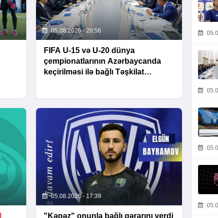
05.08.2026 - 20:56
05.0
FIFA U-15 və U-20 dünya
çempionatlarının Azərbaycanda
keçirilməsi ilə bağlı Təşkilat
Komitəsinin iclası baş tutub
05.0
05.0
05.08.2026 - 17:39
05.0
I
"Kəpəz" onunla bağlı qərarını verdi