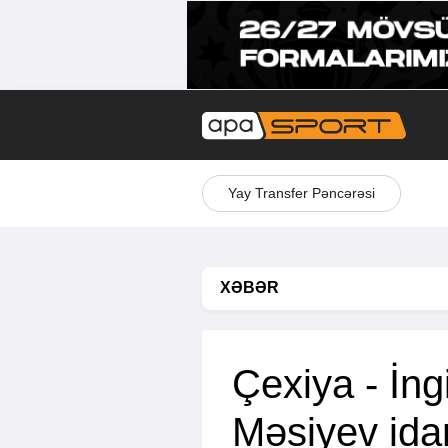
Yay Transfer Pəncərəsi
XƏBƏR
Çexiya - İng
Məsiyev ida