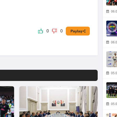
06.0
0
0
Paylaş
06.0
05.0
05.0