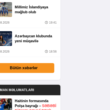
Millimiz İslandiyaya
məğlub olub
8.2026
19:41
Azərbaycan klubunda
yeni müqavilə
8.2026
18:56
Bütün xəbərlər
DMAN MƏLUMATLARI
Haitinin formasında
Polşa bayrağı –
SƏBƏBI