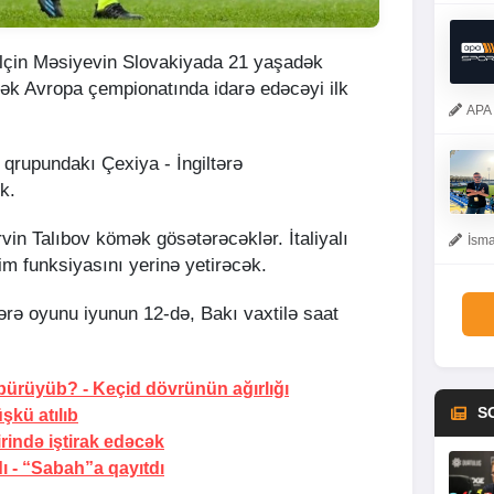
Elçin Məsiyevin Slovakiyada 21 yaşadək
əcək Avropa çempionatında idarə edəcəyi ilk
APA 
 qrupundakı Çexiya - İngiltərə
ək.
in Talıbov kömək gösətərəcəklər. İtaliyalı
İsma
 funksiyasını yerinə yetirəcək.
tərə oyunu iyunun 12-də, Bakı vaxtilə saat
 bürüyüb? -
Keçid dövrünün ağırlığı
S
şkü atılıb
irində iştirak edəcək
ı -
“Sabah”a qayıtdı