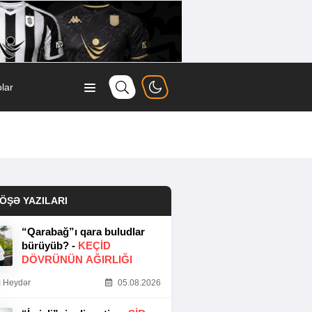
lar
ÖŞƏ YAZILARI
“Qarabağ”ı qara buludlar
bürüyüb? -
KEÇID
DÖVRÜNÜN AĞIRLIĞI
 Heydər
05.08.2026