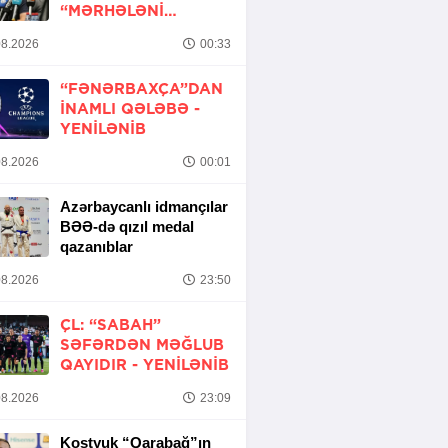
“MƏRHƏLƏNI
KEÇMƏK ŞANSIMIZ
8.2026
00:33
VAR”
“FƏNƏRBAXÇA”DAN
INAMLI QƏLƏBƏ -
YENİLƏNİB
8.2026
00:01
Azərbaycanlı idmançılar
BƏƏ-də qızıl medal
qazanıblar
8.2026
23:50
ÇL: “SABAH”
SƏFƏRDƏN MƏĞLUB
QAYIDIR -
YENİLƏNİB
8.2026
23:09
Kostyuk “Qarabağ”ın