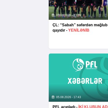
05.08.2026 - 23:09
ÇL: “Sabah” səfərdən məğlub
qayıdır -
YENİLƏNİB
05.08.2026 - 17:43
PFL açıqladı -
İKİ KLUBUN AD