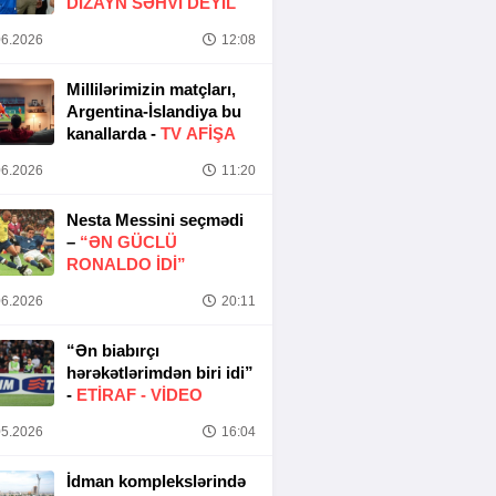
DIZAYN SƏHVI DEYIL
6.2026
12:08
Millilərimizin matçları,
Argentina-İslandiya bu
kanallarda -
TV AFİŞA
6.2026
11:20
Nesta Messini seçmədi
–
“ƏN GÜCLÜ
RONALDO IDI”
6.2026
20:11
“Ən biabırçı
hərəkətlərimdən biri idi”
-
ETIRAF -
VİDEO
5.2026
16:04
İdman komplekslərində