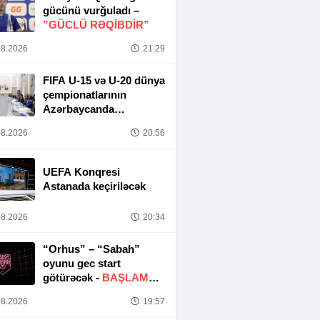
gücünü vurğuladı –
”GÜCLÜ RƏQİBDİR”
8.2026
21:29
FIFA U-15 və U-20 dünya
çempionatlarının
Azərbaycanda
keçirilməsi ilə bağlı
8.2026
20:56
Təşkilat Komitəsinin
iclası baş tutub
UEFA Konqresi
Astanada keçiriləcək
8.2026
20:34
“Orhus” – “Sabah”
oyunu gec start
götürəcək -
BAŞLAMA
SAATI DƏYIŞDIRILDI
8.2026
19:57