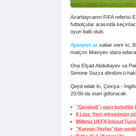
Azərbaycanın FIFA referisi 
futbolçular arasında keçiril
oyun bəlli olub.
Apasport.az
xəbər verir ki, B
matçını Məsiyev idarə edəc
Ona Elşad Abdullayev və Pərv
Simone Sozza dördüncü hakim
Qeyd edək ki, Çexiya - İngil
23:00-da start götürəcək.
“Qarabağ”ı qara buludlar
II Liqa: Yeni mövsümün pü
Millimiz UEFA İnkişaf Turn
“Karvan-Yevlax”dan ayrıld