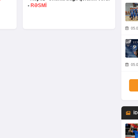
-
RƏSMİ
05.0
05.0
İ