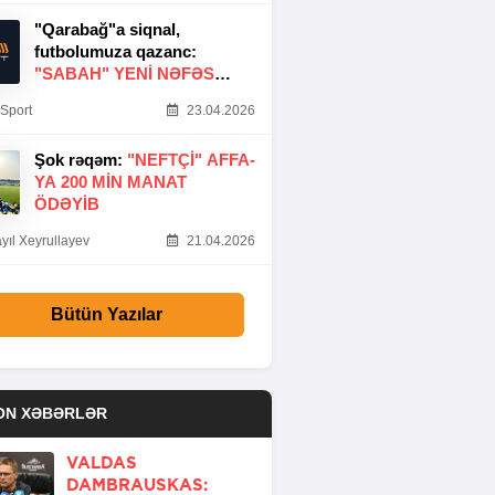
"Qarabağ"a siqnal,
futbolumuza qazanc:
"SABAH" YENI NƏFƏS
GƏTIRDI
Sport
23.04.2026
Şok rəqəm:
"NEFTÇI" AFFA-
YA 200 MIN MANAT
ÖDƏYIB
yıl Xeyrullayev
21.04.2026
Bütün Yazılar
ON XƏBƏRLƏR
VALDAS
DAMBRAUSKAS: