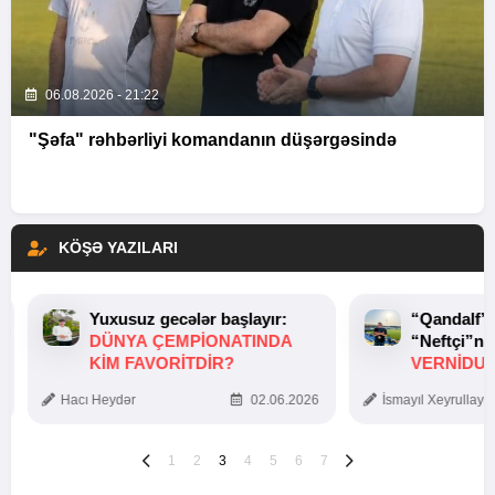
06.08.2026 - 21:22
"Şəfa" rəhbərliyi komandanın düşərgəsində
KÖŞƏ YAZILARI
Yuxusuz gecələr başlayır:
“Qandalf”
DÜNYA ÇEMPIONATINDA
“Neftçi”ni
KIM FAVORITDIR?
VERNİDUB
TOXUNUŞ
Hacı Heydər
02.06.2026
İsmayıl Xeyrullaye
1
2
3
4
5
6
7