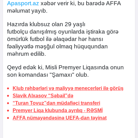
Apasport.az
xəbər verir ki, bu barədə AFFA
məlumat yayıb.
Hazırda klubsuz olan 29 yaşlı
futbolçu danışılmış oyunlarda iştiraka görə
ömürlük futbol ilə əlaqədar hər hansı
fəaliyyətlə məşğul olmaq hüququndan
məhrum edilib.
Qeyd edək ki, Misli Premyer Liqasında onun
son komandası "Şamaxı" olub.
Klub rəhbərləri və maliyyə menecerləri ilə görüş
Slavik Alxasov “Səbail”də
“Turan Tovuz”dan müdafiəçi transferi
Premyer Liqa klubunda ayrılıq -
RƏSMİ
AFFA nümayəndəsinə UEFA-dan təyinat