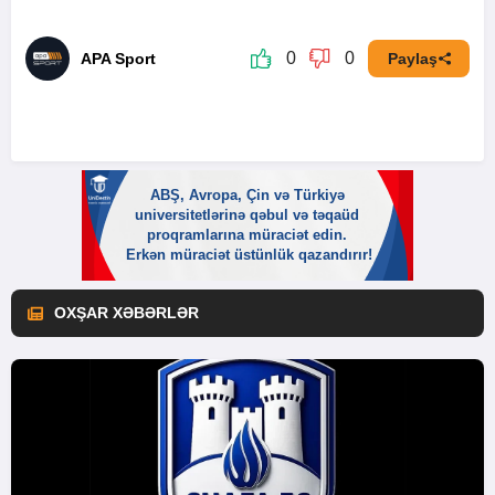
0
0
APA Sport
Paylaş
OXŞAR XƏBƏRLƏR