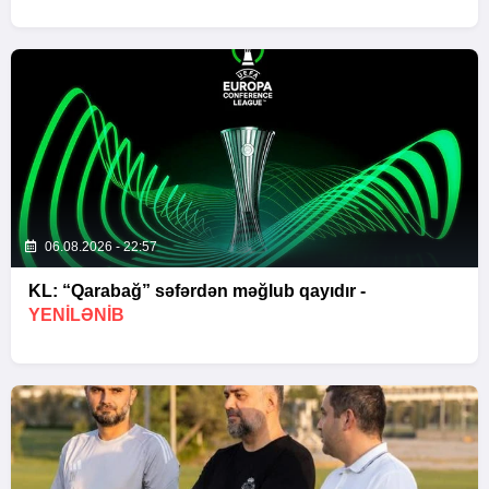
06.08.2026 - 22:57
KL: “Qarabağ” səfərdən məğlub qayıdır -
YENİLƏNİB