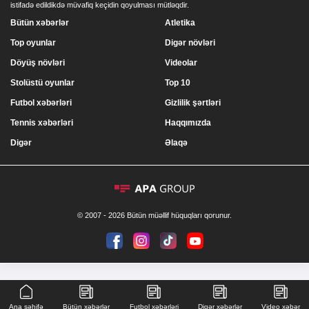
istifadə edildikdə müvafiq keçidin qoyulması mütləqdir.
Bütün xəbərlər
Atletika
Top oyunlar
Digər növləri
Döyüş növləri
Videolar
Stolüstü oyunlar
Top 10
Futbol xəbərləri
Gizlilik şərtləri
Tennis xəbərləri
Haqqımızda
Digər
Əlaqə
© 2007 - 2026 Bütün müəllif hüquqları qorunur.
Ana səhifə
Bütün xəbərlər
Futbol xəbərləri
Digər xəbərlər
Video xəbər