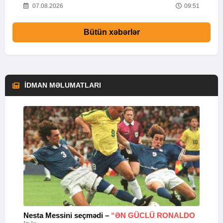
18
07.08.2026
09:51
Bütün xəbərlər
İDMAN MƏLUMATLARI
Nesta Messini seçmədi –
“ƏN GÜCLÜ RONALDO
“