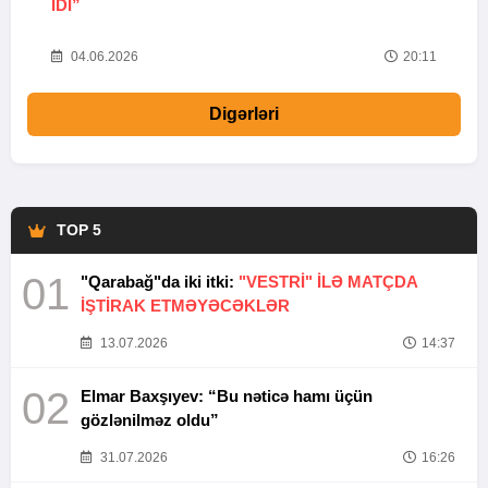
IDI”
V
20
04.06.2026
20:11
Digərləri
TOP 5
01
"Qarabağ"da iki itki:
"VESTRİ" İLƏ MATÇDA
İŞTİRAK ETMƏYƏCƏKLƏR
13.07.2026
14:37
02
Elmar Baxşıyev: “Bu nəticə hamı üçün
gözlənilməz oldu”
31.07.2026
16:26