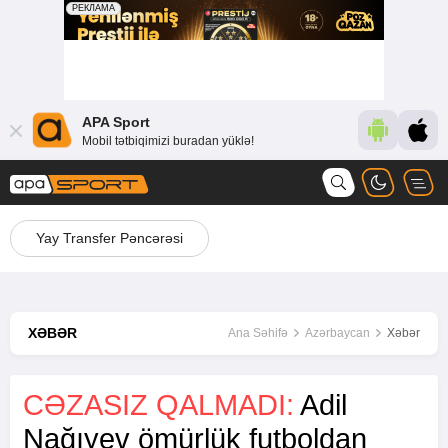
APA Sport
Mobil tətbiqimizi buradan yüklə!
Yay Transfer Pəncərəsi
XƏBƏR
Ana Səhifə
Azərbaycan
Xəbər
CƏZASIZ QALMADI:
Adil
Nağıyev ömürlük futboldan