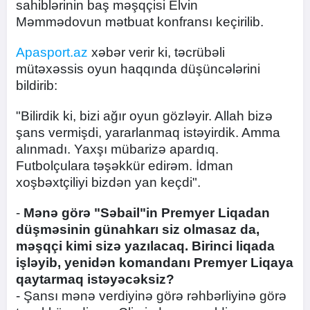
sahiblərinin baş məşqçisi Elvin
Məmmədovun mətbuat konfransı keçirilib.
Apasport.az
xəbər verir ki, təcrübəli
mütəxəssis oyun haqqında düşüncələrini
bildirib:
"Bilirdik ki, bizi ağır oyun gözləyir. Allah bizə
şans vermişdi, yararlanmaq istəyirdik. Amma
alınmadı. Yaxşı mübarizə apardıq.
Futbolçulara təşəkkür edirəm. İdman
xoşbəxtçiliyi bizdən yan keçdi".
-
Mənə görə "Səbail"in Premyer Liqadan
düşməsinin günahkarı siz olmasaz da,
məşqçi kimi sizə yazılacaq. Birinci liqada
işləyib, yenidən komandanı Premyer Liqaya
qaytarmaq istəyəcəksiz?
- Şansı mənə verdiyinə görə rəhbərliyinə görə