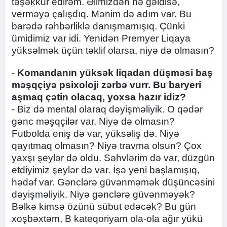
təşəkkür edirəm. Əlimizdən nə gəldisə,
verməyə çalışdıq. Mənim də adım var. Bu
barədə rəhbərliklə danışmamışıq. Çünki
ümidimiz var idi. Yenidən Premyer Liqaya
yüksəlmək üçün təklif olarsa, niyə də olmasın?
-
Komandanın yüksək liqadan düşməsi baş
məşqçiyə psixoloji zərbə vurr. Bu baryeri
aşmaq çətin olacaq, yoxsa hazır idiz?
- Biz də mental olaraq dəyişməliyik. O qədər
gənc məşqçilər var. Niyə də olmasın?
Futbolda eniş də var, yüksəliş də. Niyə
qayıtmaq olmasın? Niyə travma olsun? Çox
yaxşı şeylər də oldu. Səhvlərim də var, düzgün
etdiyimiz şeylər də var. İşə yeni başlamışıq,
hədəf var. Gənclərə güvənməmək düşüncəsini
dəyişməliyik. Niyə gənclərə güvənməyək?
Bəlkə kimsə özünü sübut edəcək? Bu gün
xoşbəxtəm, B kateqoriyam ola-ola ağır yükü