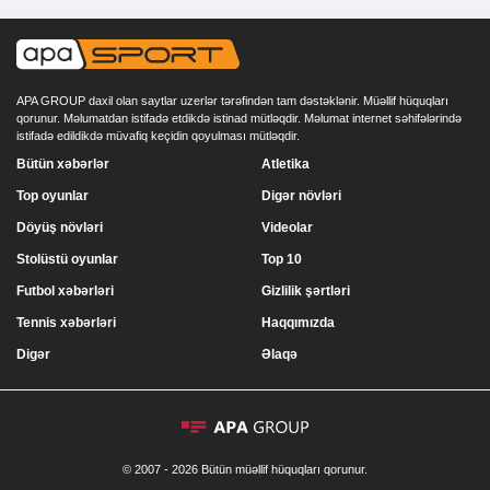
APA GROUP daxil olan saytlar uzerlər tərəfindən tam dəstəklənir. Müəllif hüquqları
qorunur. Məlumatdan istifadə etdikdə istinad mütləqdir. Məlumat internet səhifələrində
istifadə edildikdə müvafiq keçidin qoyulması mütləqdir.
Bütün xəbərlər
Atletika
Top oyunlar
Digər növləri
Döyüş növləri
Videolar
Stolüstü oyunlar
Top 10
Futbol xəbərləri
Gizlilik şərtləri
Tennis xəbərləri
Haqqımızda
Digər
Əlaqə
© 2007 - 2026 Bütün müəllif hüquqları qorunur.