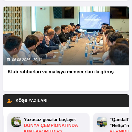
06.08.2026 - 20:14
Klub rəhbərləri və maliyyə menecerləri ilə görüş
KÖŞƏ YAZILARI
Yuxusuz gecələr başlayır:
“Qandalf”
DÜNYA ÇEMPIONATINDA
“Neftçi”ni
KIM FAVORITDIR?
VERNİDUB