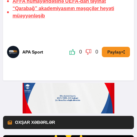
AFFA nümayəndəsinə UEFA-dan təyinat
“Qarabağ” akademiyasının məşqçilər heyəti
müəyyənləşib
0
0
APA Sport
Paylaş
OXŞAR XƏBƏRLƏR