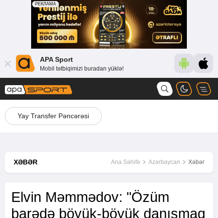
APA Sport
Mobil tətbiqimizi buradan yüklə!
Yay Transfer Pəncərəsi
XƏBƏR
Ana Səhifə
Azərbaycan
Xəbər
Elvin Məmmədov: "Özüm
barədə böyük-böyük danışmaq