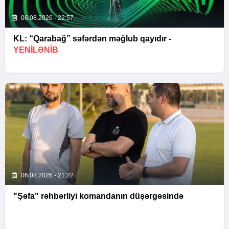
06.08.2026 - 22:57
KL: “Qarabağ” səfərdən məğlub qayıdır -
YENİLƏNİB
06.08.2026 - 21:22
"Şəfa" rəhbərliyi komandanın düşərgəsində