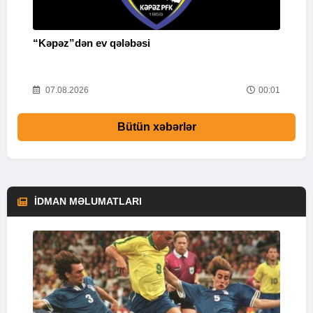
“Kəpəz”dən ev qələbəsi
Q
i
52
07.08.2026
00:01
Bütün xəbərlər
İDMAN MƏLUMATLARI