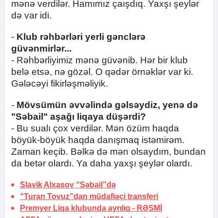
mənə verdilər. Hamımız çaışdıq. Yaxşı şeylər
də var idi.
-
Klub rəhbərləri yerli gənclərə
güvənmirlər...
- Rəhbərliyimiz mənə güvənib. Hər bir klub
belə etsə, nə gözəl. O qədər örnəklər var ki.
Gələcəyi fikirləşməliyik.
-
Mövsümün əvvəlində gəlsəydiz, yenə də
"Səbail" aşağı liqaya düşərdi?
- Bu sualı çox verdilər. Mən özüm haqda
böyük-böyük haqda danışmaq istəmirəm.
Zaman keçib. Bəlkə də mən olsaydım, bundan
da betər olardı. Ya daha yaxşı şeylər olardı.
Slavik Alxasov “Səbail”də
“Turan Tovuz”dan müdafiəçi transferi
Premyer Liqa klubunda ayrılıq -
RƏSMİ