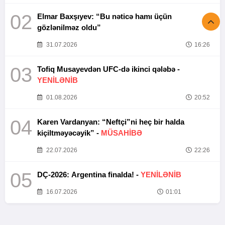
02
Elmar Baxşıyev: “Bu nəticə hamı üçün
gözlənilməz oldu”
31.07.2026
16:26
03
Tofiq Musayevdən UFC-də ikinci qələbə -
YENİLƏNİB
01.08.2026
20:52
04
Karen Vardanyan: “Neftçi”ni heç bir halda
kiçiltməyəcəyik” -
MÜSAHİBƏ
22.07.2026
22:26
05
DÇ-2026: Argentina finalda! -
YENİLƏNİB
16.07.2026
01:01