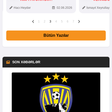
TOXUNUŞ
Hacı Heydər
02.06.2026
İsmayıl Xeyrullaye
1
2
3
4
5
6
7
Bütün Yazılar
SON XƏBƏRLƏR