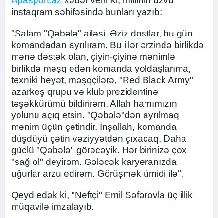
Apasport.az
xəbər verir ki, millinin üzvü
instaqram səhifəsində bunları yazıb:
"Salam "Qəbələ" ailəsi. Əziz dostlar, bu gün
komandadan ayrılıram. Bu illər ərzində birlikdə
mənə dəstək olan, çiyin-çiyinə mənimlə
birlikdə məşq edən komanda yoldaşlarıma,
texniki heyət, məşqçilərə, "Red Black Army"
azarkeş qrupu və klub prezidentinə
təşəkkürümü bildirirəm. Allah hamımızın
yolunu açıq etsin. "Qəbələ"dən ayrılmaq
mənim üçün çətindir. İnşallah, komanda
düşdüyü çətin vəziyyətdən çıxacaq. Daha
güclü "Qəbələ" görəcəyik. Hər birinizə çox
"sağ ol" deyirəm. Gələcək karyeranızda
uğurlar arzu edirəm. Görüşmək ümidi ilə".
Qeyd edək ki, "Neftçi" Emil Səfərovla üç illik
müqavilə imzalayıb.