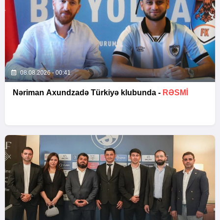
08.08.2026 - 00:41
Nəriman Axundzadə Türkiyə klubunda -
RƏSMİ