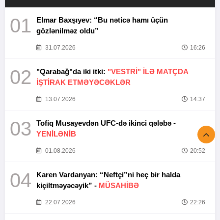
01
Elmar Baxşıyev: “Bu nəticə hamı üçün
gözlənilməz oldu”
31.07.2026
16:26
02
"Qarabağ"da iki itki:
"VESTRİ" İLƏ MATÇDA
İŞTİRAK ETMƏYƏCƏKLƏR
13.07.2026
14:37
03
Tofiq Musayevdən UFC-də ikinci qələbə -
YENİLƏNİB
01.08.2026
20:52
04
Karen Vardanyan: “Neftçi”ni heç bir halda
kiçiltməyəcəyik” -
MÜSAHİBƏ
22.07.2026
22:26