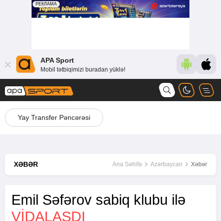
APA Sport
Mobil tətbiqimizi buradan yüklə!
Yay Transfer Pəncərəsi
XƏBƏR
Ana Səhifə
Azərbaycan
Xəbər
Emil Səfərov sabiq klubu ilə
VIDALAŞDI