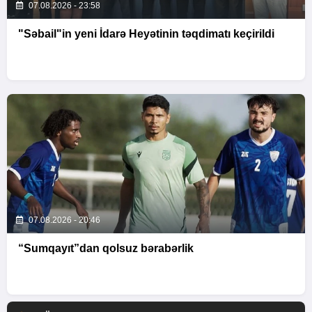
07.08.2026 - 23:58
"Səbail"in yeni İdarə Heyətinin təqdimatı keçirildi
07.08.2026 - 20:46
“Sumqayıt”dan qolsuz bərabərlik