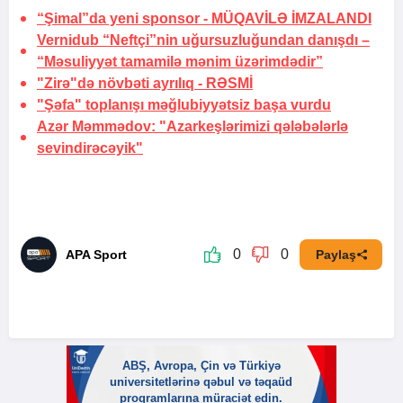
“Şimal”da yeni sponsor -
MÜQAVİLƏ İMZALANDI
Vernidub “Neftçi”nin uğursuzluğundan danışdı –
“Məsuliyyət tamamilə mənim üzərimdədir”
"Zirə"də növbəti ayrılıq -
RƏSMİ
"Şəfa" toplanışı məğlubiyyətsiz başa vurdu
Azər Məmmədov: "Azarkeşlərimizi qələbələrlə
sevindirəcəyik"
0
0
APA Sport
Paylaş