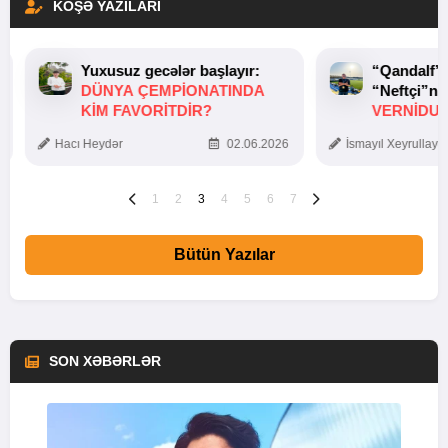
KÖŞƏ YAZILARI
Yuxusuz gecələr başlayır:
“Qandalf”
DÜNYA ÇEMPIONATINDA
“Neftçi”ni
KIM FAVORITDIR?
VERNİDUB
TOXUNUŞ
Hacı Heydər
02.06.2026
İsmayıl Xeyrullaye
1
2
3
4
5
6
7
Bütün Yazılar
SON XƏBƏRLƏR