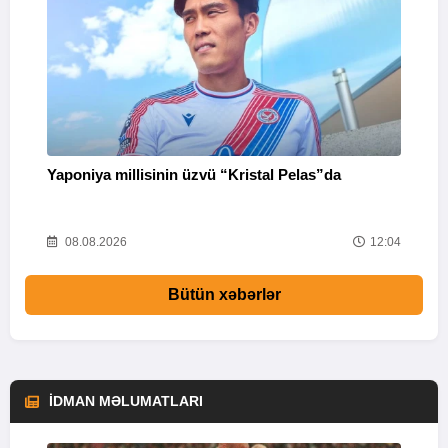
Yaponiya millisinin üzvü “Kristal Pelas”da
F
05
08.08.2026
12:04
Bütün xəbərlər
İDMAN MƏLUMATLARI