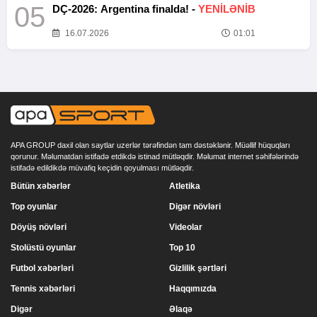
05
DÇ-2026: Argentina finalda! -
YENİLƏNİB
16.07.2026
01:01
APA GROUP daxil olan saytlar uzerlər tərəfindən tam dəstəklənir. Müəllif hüquqları
qorunur. Məlumatdan istifadə etdikdə istinad mütləqdir. Məlumat internet səhifələrində
istifadə edildikdə müvafiq keçidin qoyulması mütləqdir.
Bütün xəbərlər
Atletika
Top oyunlar
Digər növləri
Döyüş növləri
Videolar
Stolüstü oyunlar
Top 10
Futbol xəbərləri
Gizlilik şərtləri
Tennis xəbərləri
Haqqımızda
Digər
Əlaqə