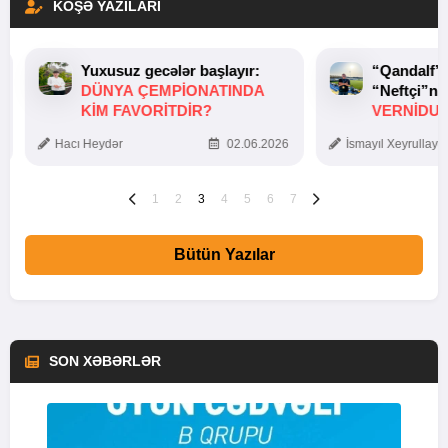
KÖŞƏ YAZILARI
Yuxusuz gecələr başlayır:
“Qandalf”
DÜNYA ÇEMPIONATINDA
“Neftçi”ni
KIM FAVORITDIR?
VERNİDUB
TOXUNUŞ
Hacı Heydər
02.06.2026
İsmayıl Xeyrullaye
1
2
3
4
5
6
7
Bütün Yazılar
SON XƏBƏRLƏR