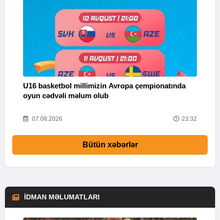
U16 basketbol millimizin Avropa çempionatında
M
oyun cədvəli məlum olub
58
07.08.2026
23:32
Bütün xəbərlər
İDMAN MƏLUMATLARI