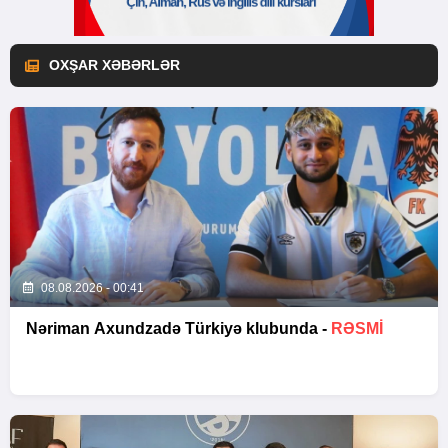
OXŞAR XƏBƏRLƏR
08.08.2026 - 00:41
Nəriman Axundzadə Türkiyə klubunda -
RƏSMİ