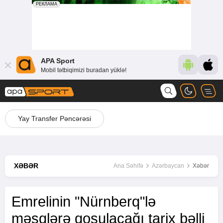
APA Sport
Mobil tətbiqimizi buradan yüklə!
Yay Transfer Pəncərəsi
XƏBƏR
Ana Səhifə
Azərbaycan
Xəbər
Emrelinin "Nürnberq"lə
məşqlərə qoşulacağı tarix bəlli