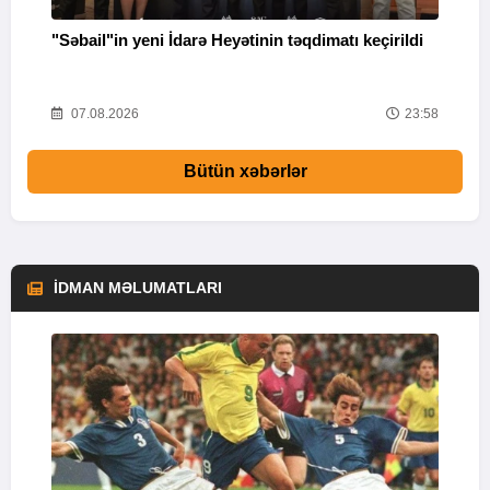
"Səbail"in yeni İdarə Heyətinin təqdimatı keçirildi
U
o
41
07.08.2026
23:58
Bütün xəbərlər
İDMAN MƏLUMATLARI