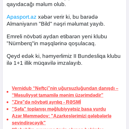
qayıdacağı məlum olub.
Apasport.az
xəbər verir ki, bu barədə
Almaniyanın "Bild" nəşri məlumat yayıb.
Emreli növbəti aydan etibarən yeni klubu
"Nürnberq"in məşqlərinə qoşulacaq.
Qeyd edək ki, həmyerlimiz II Bundesliqa klubu
ilə 1+1 illik müqavilə imzalayıb.
Vernidub “Neftçi”nin uğursuzluğundan danışdı –
“Məsuliyyət tamamilə mənim üzərimdədir”
"Zirə"də növbəti ayrılıq -
RƏSMİ
"Şəfa" toplanışı məğlubiyyətsiz başa vurdu
Azər Məmmədov: "Azarkeşlərimizi qələbələrlə
sevindirəcəyik"