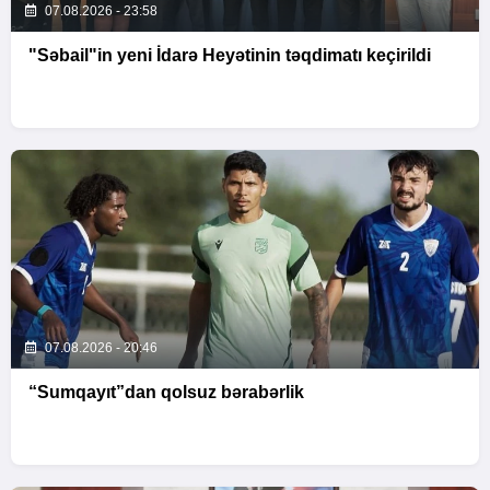
07.08.2026 - 23:58
"Səbail"in yeni İdarə Heyətinin təqdimatı keçirildi
07.08.2026 - 20:46
“Sumqayıt”dan qolsuz bərabərlik