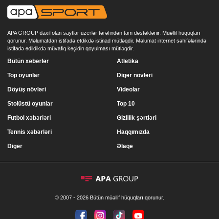
APA GROUP daxil olan saytlar uzerlər tərəfindən tam dəstəklənir. Müəllif hüquqları
qorunur. Məlumatdan istifadə etdikdə istinad mütləqdir. Məlumat internet səhifələrində
istifadə edildikdə müvafiq keçidin qoyulması mütləqdir.
Bütün xəbərlər
Atletika
Top oyunlar
Digər növləri
Döyüş növləri
Videolar
Stolüstü oyunlar
Top 10
Futbol xəbərləri
Gizlilik şərtləri
Tennis xəbərləri
Haqqımızda
Digər
Əlaqə
© 2007 - 2026 Bütün müəllif hüquqları qorunur.