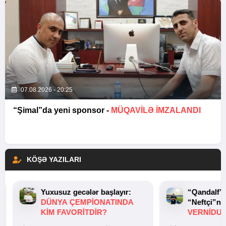
07.08.2026 - 20:25
“Şimal”da yeni sponsor -
MÜQAVİLƏ İMZALANDI
KÖŞƏ YAZILARI
Yuxusuz gecələr başlayır:
“Qandalf”
DÜNYA ÇEMPIONATINDA
“Neftçi”ni
KIM FAVORITDIR?
VERNİDUB
TOXUNUŞ