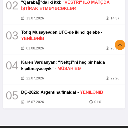
02
"Qarabağ"da iki itki:
"VESTRİ" İLƏ MATÇDA
İŞTİRAK ETMƏYƏCƏKLƏR
13.07.2026
14:37
03
Tofiq Musayevdən UFC-də ikinci qələbə -
YENİLƏNİB
01.08.2026
20:52
04
Karen Vardanyan: “Neftçi”ni heç bir halda
kiçiltməyəcəyik” -
MÜSAHİBƏ
22.07.2026
22:26
05
DÇ-2026: Argentina finalda! -
YENİLƏNİB
16.07.2026
01:01