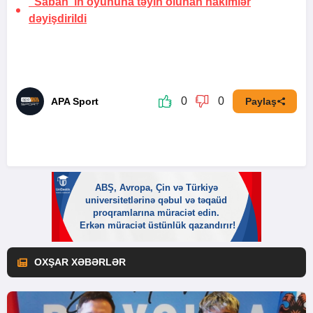
“Sabah”ın oyununa təyin olunan hakimlər
dəyişdirildi
0
0
APA Sport
Paylaş
OXŞAR XƏBƏRLƏR