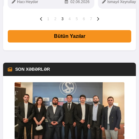
Hacı Heydər
02.06.2026
İsmayıl Xeyrullaye
1
2
3
4
5
6
7
Bütün Yazılar
SON XƏBƏRLƏR