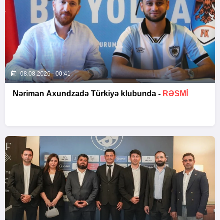
08.08.2026 - 00:41
Nəriman Axundzadə Türkiyə klubunda -
RƏSMİ