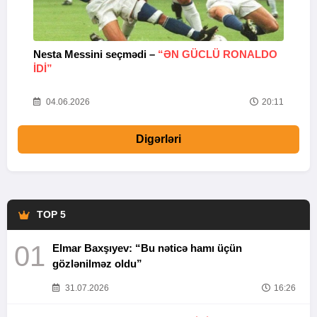
Nesta Messini seçmədi –
“ƏN GÜCLÜ RONALDO
“
IDI”
V
20
04.06.2026
20:11
Digərləri
TOP 5
01
Elmar Baxşıyev: “Bu nəticə hamı üçün
gözlənilməz oldu”
31.07.2026
16:26