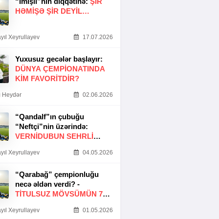
“İmişli”nin diqqətinə:
ŞIR
HƏMIŞƏ ŞIR DEYIL…
yıl Xeyrullayev
17.07.2026
Yuxusuz gecələr başlayır:
DÜNYA ÇEMPIONATINDA
KIM FAVORITDIR?
 Heydər
02.06.2026
“Qandalf”ın çubuğu
“Neftçi”nin üzərində:
VERNİDUBUN SEHRLİ
TOXUNUŞU
yıl Xeyrullayev
04.05.2026
“Qarabağ” çempionluğu
necə əldən verdi? -
TITULSUZ MÖVSÜMÜN 7
SƏBƏBI
yıl Xeyrullayev
01.05.2026