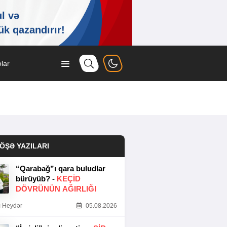
lar
ÖŞƏ YAZILARI
“Qarabağ”ı qara buludlar
bürüyüb? -
KEÇID
DÖVRÜNÜN AĞIRLIĞI
 Heydər
05.08.2026