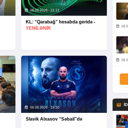
06.08.2026 - 21:11
KL: “Qarabağ” hesabda geridə -
06.0
YENİLƏNİR
06.0
İ
06.08.2026 - 19:50
Slavik Alxasov “Səbail”də