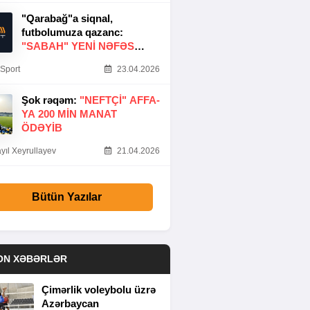
"Qarabağ"a siqnal,
futbolumuza qazanc:
"SABAH" YENI NƏFƏS
GƏTIRDI
Sport
23.04.2026
Şok rəqəm:
"NEFTÇI" AFFA-
YA 200 MIN MANAT
ÖDƏYIB
yıl Xeyrullayev
21.04.2026
Bütün Yazılar
ON XƏBƏRLƏR
Çimərlik voleybolu üzrə
Azərbaycan