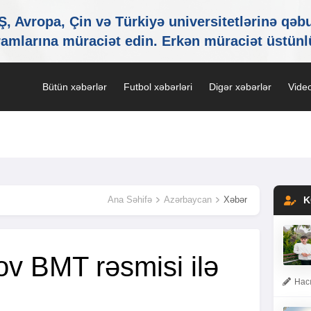
Bütün xəbərlər
Futbol xəbərləri
Digər xəbərlər
Video
Ana Səhifə
Azərbaycan
Xəbər
K
ov BMT rəsmisi ilə
Hacı