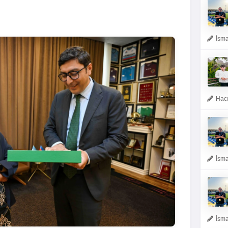
İsma
Hacı
İsma
İsma