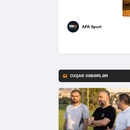
APA Sport
OXŞAR XƏBƏRLƏR