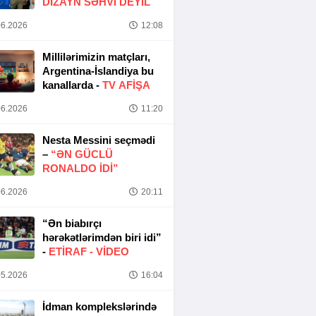
DIZAYN SƏHVI DEYIL
6.2026
12:08
Millilərimizin matçları,
Argentina-İslandiya bu
kanallarda -
TV AFİŞA
6.2026
11:20
Nesta Messini seçmədi
–
“ƏN GÜCLÜ
RONALDO IDI”
6.2026
20:11
“Ən biabırçı
hərəkətlərimdən biri idi”
-
ETIRAF -
VİDEO
5.2026
16:04
İdman komplekslərində