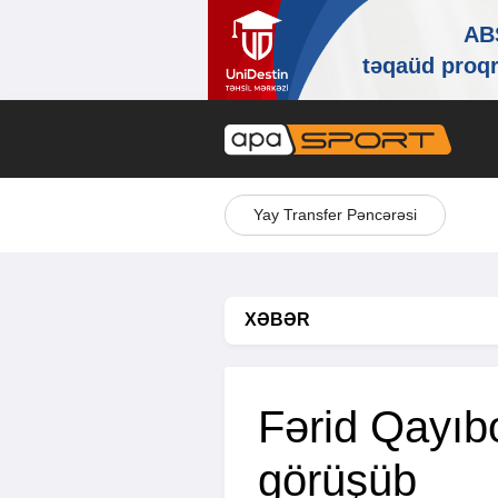
Yay Transfer Pəncərəsi
XƏBƏR
Fərid Qayıb
görüşüb