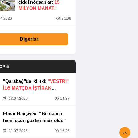
ciddi nöqsanlar:
15
MILYON MANAT!
4.2026
21:08
Digərləri
OP 5
"Qarabağ"da iki itki:
"VESTRİ"
İLƏ MATÇDA İŞTİRAK
ETMƏYƏCƏKLƏR
13.07.2026
14:37
Elmar Baxşıyev: “Bu nəticə
hamı üçün gözlənilməz oldu”
31.07.2026
16:26