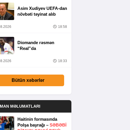
Asim Xudiyev UEFA-dan
növbəti təyinat alıb
8.2026
18:58
Diomande rəsmən
“Real”da
8.2026
18:33
Bütün xəbərlər
DMAN MƏLUMATLARI
Haitinin formasında
Polşa bayrağı –
SƏBƏBI