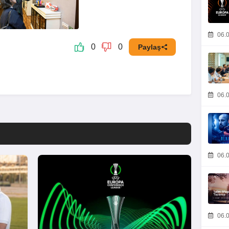
06.0
0
0
Paylaş
06.0
06.0
06.0