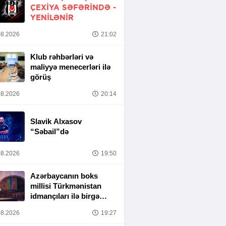
ÇEXIYA SƏFƏRINDƏ -
YENİLƏNİR
8.2026
21:02
Klub rəhbərləri və
maliyyə menecerləri ilə
görüş
8.2026
20:14
Slavik Alxasov
“Səbail”də
8.2026
19:50
Azərbaycanın boks
millisi Türkmənistan
idmançıları ilə birgə
Bakıda hazırlığa
8.2026
19:27
başlayıb