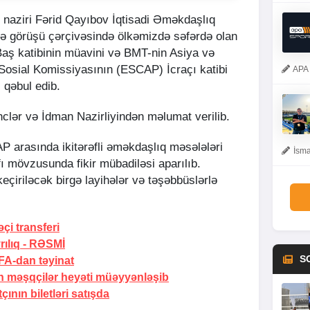
 naziri Fərid Qayıbov İqtisadi Əməkdaşlıq
və görüşü çərçivəsində ölkəmizdə səfərdə olan
 Baş katibinin müavini və BMT-nin Asiya və
 Sosial Komissiyasının (ESCAP) İcraçı katibi
APA 
 qəbul edib.
clər və İdman Nazirliyindən məlumat verilib.
arasında ikitərəfli əməkdaşlıq məsələləri
İsma
fı mövzusunda fikir mübadiləsi aparılıb.
çiriləcək birgə layihələr və təşəbbüslərlə
i transferi
ılıq -
RƏSMİ
S
A-dan təyinat
 məşqçilər heyəti müəyyənləşib
nın biletləri satışda