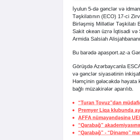
İyulun 5-də gənclər və idman
Təşkilatının (ECO) 17-ci Zir
Birləşmiş Millətlər Təşkilatı
Sakit okean üzrə İqtisadi və
Armida Salsiah Alisjahbananı
Bu barədə apasport.az-a Gən
Görüşdə Azərbaycanla ESCAP 
və gənclər siyasətinin inkişa
Həmçinin gələcəkdə həyata ke
bağlı müzakirələr aparılıb.
“Turan Tovuz”dan müdafiəç
Premyer Liqa klubunda ayr
AFFA nümayəndəsinə UEF
“Qarabağ” akademiyasının
“Qarabağ” - “Dinamo” matçı