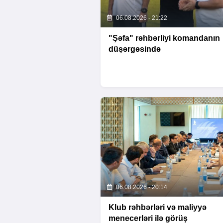
06.08.2026 - 21:22
"Şəfa" rəhbərliyi komandanın
düşərgəsində
06.08.2026 - 20:14
Klub rəhbərləri və maliyyə
menecerləri ilə görüş