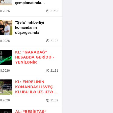
çempionatında
yarımfinal mərhələsi
8.2026
21:52
başa çatıb
"Şəfa" rəhbərliyi
komandanın
düşərgəsində
8.2026
21:22
KL: “QARABAĞ”
HESABDA GERIDƏ -
YENİLƏNİR
8.2026
21:11
KL: EMRELININ
KOMANDASI İSVEÇ
KLUBU ILƏ ÜZ-ÜZƏ -
YENİLƏNİR
8.2026
21:02
AL: “BEŞIKTAŞ”