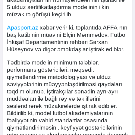
5 ulduz sertifikatlaşdırma modelinin ilkin
müzakirə görüşü keçirilib.
Apasport.az
xəbər verir ki, toplantıda AFFA-nın
baş katibinin müavini Elçin Məmmədov, Futbol
İnkişaf Departamentinin rəhbəri Sərxan
Hüseynov və digər əməkdaşlar iştirak ediblər.
Tədbirdə modelin minimum tələblər,
performans göstəriciləri, məqsədi,
qiymətləndirmə metodologiyası və ulduz
səviyyələrinin müəyyənləşdirilməsi qaydaları
təqdim olunub. İştirakçılar sənədin ayrı-ayrı
müddəaları ilə bağlı rəy və təkliflərini
səsləndirərək müzakirələrdə iştirak ediblər.
Bildirilib ki, model futbol akademiyalarının
fəaliyyətinin vahid standartlar əsasında
qiymətləndirilməsini, keyfiyyət göstəricilərinin
artırılmasını və akademiyalar arasında davamlı