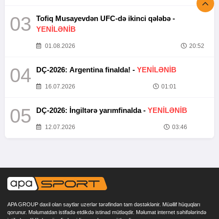
03
Tofiq Musayevdən UFC-də ikinci qələbə -
YENİLƏNİB
01.08.2026
20:52
04
DÇ-2026: Argentina finalda! -
YENİLƏNİB
16.07.2026
01:01
05
DÇ-2026: İngiltərə yarımfinalda -
YENİLƏNİB
12.07.2026
03:46
APA GROUP daxil olan saytlar uzerlər tərəfindən tam dəstəklənir. Müəllif hüquqları
qorunur. Məlumatdan istifadə etdikdə istinad mütləqdir. Məlumat internet səhifələrində