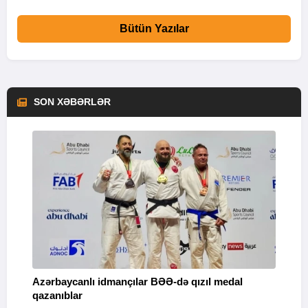
Bütün Yazılar
SON XƏBƏRLƏR
Azərbaycanlı idmançılar BƏƏ-də qızıl medal
Ç
qazanıblar
Y