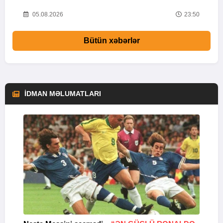
01
05.08.2026
23:50
Bütün xəbərlər
İDMAN MƏLUMATLARI