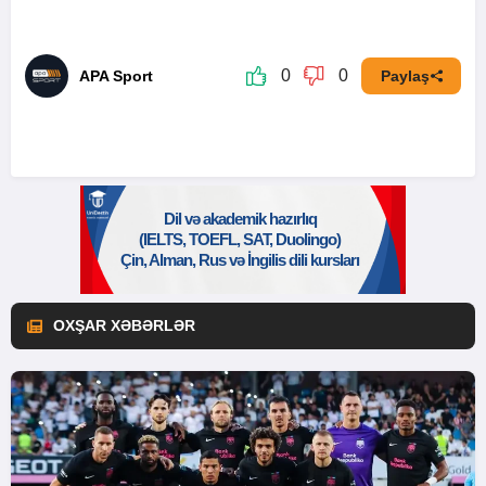
0
0
APA Sport
Paylaş
OXŞAR XƏBƏRLƏR