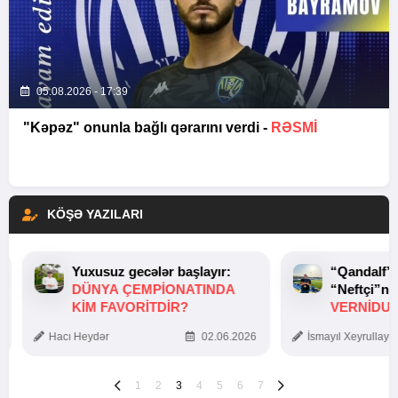
05.08.2026 - 17:39
"Kəpəz" onunla bağlı qərarını verdi -
RƏSMİ
KÖŞƏ YAZILARI
Yuxusuz gecələr başlayır:
“Qandalf”
DÜNYA ÇEMPIONATINDA
“Neftçi”ni
KIM FAVORITDIR?
VERNİDUB
TOXUNUŞ
Hacı Heydər
02.06.2026
İsmayıl Xeyrullaye
1
2
3
4
5
6
7