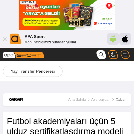
APA Sport
Mobil tətbiqimizi buradan yüklə!
Yay Transfer Pəncərəsi
XƏBƏR
Ana Səhifə
Azərbaycan
Xəbər
Futbol akademiyaları üçün 5
ulduz sertifikatlaşdırma modeli