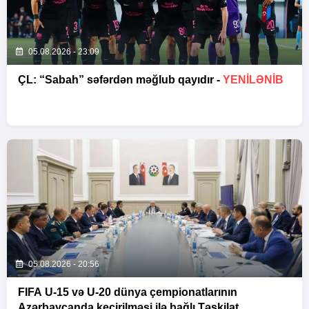
05.08.2026 - 23:09
ÇL: “Sabah” səfərdən məğlub qayıdır -
YENİLƏNİB
05.08.2026 - 20:56
FIFA U-15 və U-20 dünya çempionatlarının
Azərbaycanda keçirilməsi ilə bağlı Təşkilat