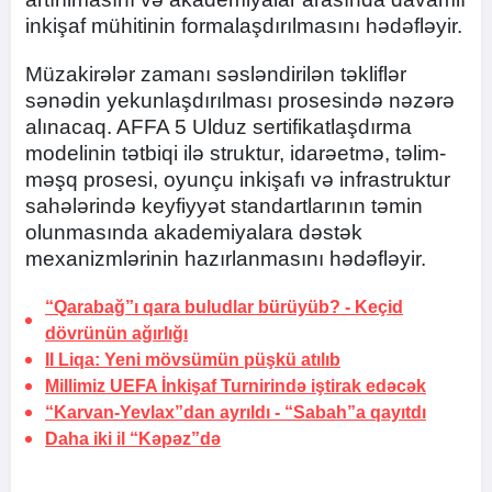
inkişaf mühitinin formalaşdırılmasını hədəfləyir.
Müzakirələr zamanı səsləndirilən təkliflər
sənədin yekunlaşdırılması prosesində nəzərə
alınacaq. AFFA 5 Ulduz sertifikatlaşdırma
modelinin tətbiqi ilə struktur, idarəetmə, təlim-
məşq prosesi, oyunçu inkişafı və infrastruktur
sahələrində keyfiyyət standartlarının təmin
olunmasında akademiyalara dəstək
mexanizmlərinin hazırlanmasını hədəfləyir.
“Qarabağ”ı qara buludlar bürüyüb? -
Keçid
dövrünün ağırlığı
II Liqa: Yeni mövsümün püşkü atılıb
Millimiz UEFA İnkişaf Turnirində iştirak edəcək
“Karvan-Yevlax”dan ayrıldı -
“Sabah”a qayıtdı
Daha iki il “Kəpəz”də