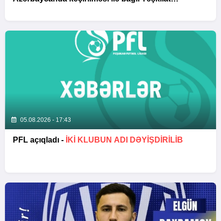
Komitəsinin iclası baş tutub
05.08.2026 - 17:43
PFL açıqladı -
İKİ KLUBUN ADI DƏYİŞDİRİLİB