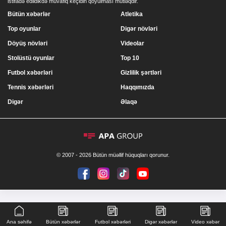
istifadə edildikdə müvafiq keçidin qoyulması mütləqdir.
Bütün xəbərlər
Atletika
Top oyunlar
Digər növləri
Döyüş növləri
Videolar
Stolüstü oyunlar
Top 10
Futbol xəbərləri
Gizlilik şərtləri
Tennis xəbərləri
Haqqımızda
Digər
Əlaqə
© 2007 - 2026 Bütün müəllif hüquqları qorunur.
Ana səhifə
Bütün xəbərlər
Futbol xəbərləri
Digər xəbərlər
Video xəbər