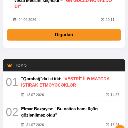
Nesta Messini seçmədi –
“ƏN GÜCLÜ RONALDO
“
IDI”
V
20
04.06.2026
20:11
Digərləri
TOP 5
01
"Qarabağ"da iki itki:
"VESTRİ" İLƏ MATÇDA
İŞTİRAK ETMƏYƏCƏKLƏR
13.07.2026
14:37
02
Elmar Baxşıyev: “Bu nəticə hamı üçün
gözlənilməz oldu”
31.07.2026
16:26