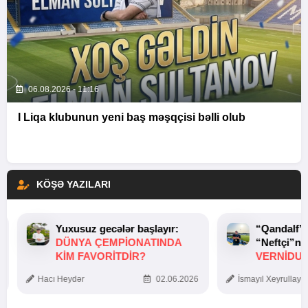
06.08.2026 - 11:16
I Liqa klubunun yeni baş məşqçisi bəlli olub
KÖŞƏ YAZILARI
Yuxusuz gecələr başlayır:
“Qandalf”
DÜNYA ÇEMPIONATINDA
“Neftçi”ni
KIM FAVORITDIR?
VERNİDUB
TOXUNUŞ
Hacı Heydər
02.06.2026
İsmayıl Xeyrullaye