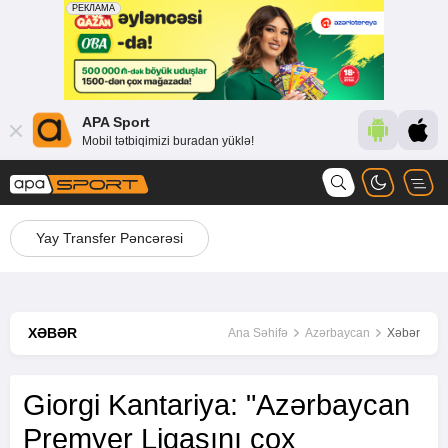
APA Sport
Mobil tətbiqimizi buradan yüklə!
Yay Transfer Pəncərəsi
XƏBƏR
Ana Səhifə
Azərbaycan
Xəbər
Giorgi Kantariya: "Azərbaycan
Premyer Liqasını çox