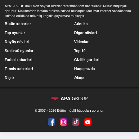
APA GROUP daxil olan saytlar uzerlər tərəfindən tam dəstəklənir. Müəllif hüquqları
qorunur. Məlumatdan istifadə etdikdə istinad mütləqdir. Məlumat internet səhifələrində
istifadə edildikdə müvafiq keçidin qoyulması mütləqdir.
Bütün xəbərlər
Atletika
Top oyunlar
Digər növləri
Döyüş növləri
Videolar
Stolüstü oyunlar
Top 10
Futbol xəbərləri
Gizlilik şərtləri
Tennis xəbərləri
Haqqımızda
Digər
Əlaqə
© 2007 - 2026 Bütün müəllif hüquqları qorunur.