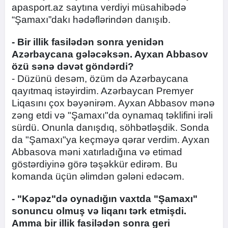
apasport.az saytına verdiyi müsahibədə
“Şamaxı”dakı hədəflərindən danışıb.
- Bir illik fasilədən sonra yenidən
Azərbaycana gələcəksən. Ayxan Abbasov
özü sənə dəvət göndərdi?
- Düzünü desəm, özüm də Azərbaycana
qayıtmaq istəyirdim. Azərbaycan Premyer
Liqasını çox bəyənirəm. Ayxan Abbasov mənə
zəng etdi və "Şamaxı"da oynamaq təklifini irəli
sürdü. Onunla danışdıq, söhbətləşdik. Sonda
da "Şamaxı"ya keçməyə qərar verdim. Ayxan
Abbasova məni xatırladığına və etimad
göstərdiyinə görə təşəkkür edirəm. Bu
komanda üçün əlimdən gələni edəcəm.
- "Kəpəz"də oynadığın vaxtda "Şamaxı"
sonuncu olmuş və liqanı tərk etmişdi.
Amma bir illik fasilədən sonra geri