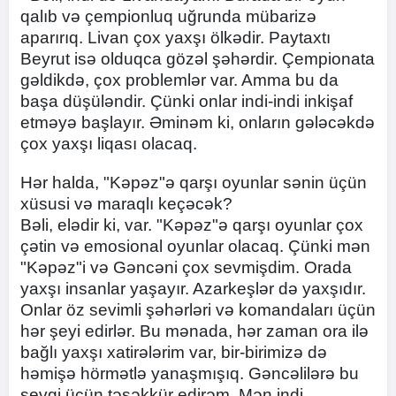
qalıb və çempionluq uğrunda mübarizə
aparırıq. Livan çox yaxşı ölkədir. Paytaxtı
Beyrut isə olduqca gözəl şəhərdir. Çempionata
gəldikdə, çox problemlər var. Amma bu da
başa düşüləndir. Çünki onlar indi-indi inkişaf
etməyə başlayır. Əminəm ki, onların gələcəkdə
çox yaxşı liqası olacaq.
Hər halda, "Kəpəz"ə qarşı oyunlar sənin üçün
xüsusi və maraqlı keçəcək?
Bəli, elədir ki, var. "Kəpəz"ə qarşı oyunlar çox
çətin və emosional oyunlar olacaq. Çünki mən
"Kəpəz"i və Gəncəni çox sevmişdim. Orada
yaxşı insanlar yaşayır. Azarkeşlər də yaxşıdır.
Onlar öz sevimli şəhərləri və komandaları üçün
hər şeyi edirlər. Bu mənada, hər zaman ora ilə
bağlı yaxşı xatirələrim var, bir-birimizə də
həmişə hörmətlə yanaşmışıq. Gəncəlilərə bu
sevgi üçün təşəkkür edirəm. Mən indi