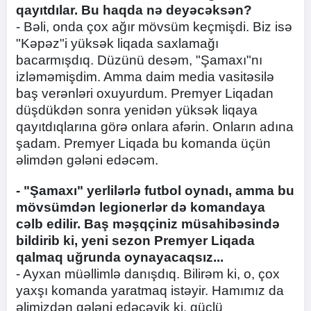
qayıtdılar. Bu haqda nə deyəcəksən?
- Bəli, onda çox ağır mövsüm keçmişdi. Biz isə
"Kəpəz"i yüksək liqada saxlamağı
bacarmışdıq. Düzünü desəm, "Şamaxı"nı
izləməmişdim. Amma daim media vasitəsilə
baş verənləri oxuyurdum. Premyer Liqadan
düşdükdən sonra yenidən yüksək liqaya
qayıtdıqlarına görə onlara afərin. Onların adına
şadam. Premyer Liqada bu komanda üçün
əlimdən gələni edəcəm.
- "Şamaxı" yerlilərlə futbol oynadı, amma bu
mövsümdən legionerlər də komandaya
cəlb edilir. Baş məşqçiniz müsahibəsində
bildirib ki, yeni sezon Premyer Liqada
qalmaq uğrunda oynayacaqsız...
- Ayxan müəllimlə danışdıq. Bilirəm ki, o, çox
yaxşı komanda yaratmaq istəyir. Hamımız da
əlimizdən gələni edəcəyik ki, güclü