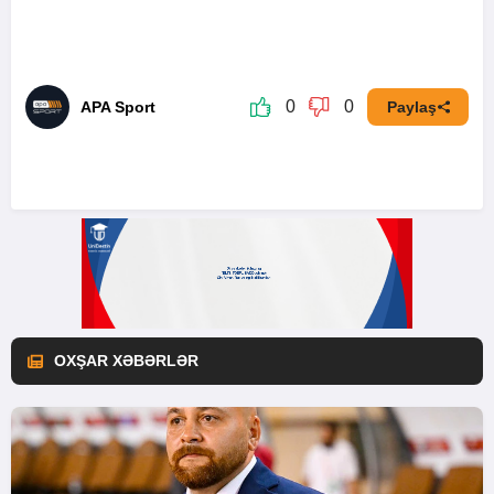
0
0
APA Sport
Paylaş
OXŞAR XƏBƏRLƏR