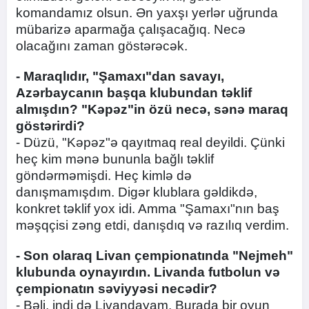
komandamız olsun. Ən yaxşı yerlər uğrunda
mübarizə aparmağa çalışacağıq. Necə
olacağını zaman göstərəcək.
- Maraqlıdır, "Şamaxı"dan savayı,
Azərbaycanın başqa klubundan təklif
almışdın? "Kəpəz"in özü necə, sənə maraq
göstərirdi?
- Düzü, "Kəpəz"ə qayıtmaq real deyildi. Çünki
heç kim mənə bununla bağlı təklif
göndərməmişdi. Heç kimlə də
danışmamışdım. Digər klublara gəldikdə,
konkret təklif yox idi. Amma "Şamaxı"nın baş
məşqçisi zəng etdi, danışdıq və razılıq verdim.
- Son olaraq Livan çempionatında "Nejmeh"
klubunda oynayırdın. Livanda futbolun və
çempionatın səviyyəsi necədir?
- Bəli, indi də Livandayam. Burada bir oyun