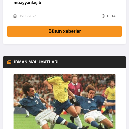
müəyyənləşib
Q
25
06.08.2026
13:14
Bütün xəbərlər
İDMAN MƏLUMATLARI