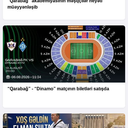
“Qarabağ” akademiyasının məşqçilər heyəti
müəyyənləşib
06.08.2026 - 11:34
“Qarabağ” - “Dinamo” matçının biletləri satışda