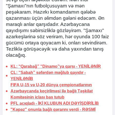
"Şamaxı"nın futbolçusuyam və mən
peşəkaram. Hazırkı komandamın qələbə
qazanması üçün əlimdən gələni edəcəm. Ən
maraqlı anlar qarşıdadır. Azərbaycana
qayıdışımı səbirsizliklə gözləyirəm. "Şamaxı"
azarkeşlərinə söz verirəm, hər oyunda 100 faiz
gücümü ortaya qoyacam ki, onları sevindirəm.
Tezliklə görüşəcəyik və daha yaxından tanış
olacağıq.
KL: “Qarabağ” “Dinamo”ya qarşı -
YENİLƏNİR
ÇL: “Sabah” səfərdən məğlub qayıdır -
YENİLƏNİB
FIFA U-15 və U-20 dünya çempionatlarının
Azərbaycanda keçirilməsi ilə bağlı Təşkilat
Komitəsinin iclası baş tutub
PFL açıqladı -
İKİ KLUBUN ADI DƏYİŞDİRİLİB
"Kəpəz" onunla bağlı qərarını verdi -
RƏSMİ