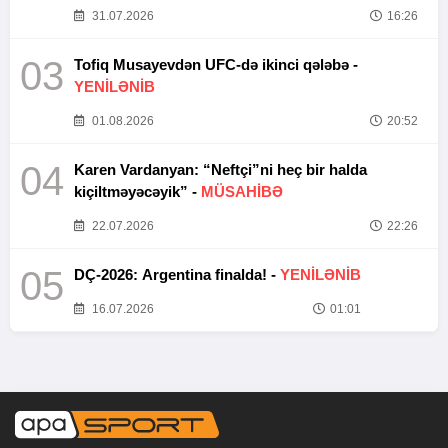
31.07.2026
16:26
03
Tofiq Musayevdən UFC-də ikinci qələbə -
YENİLƏNİB
01.08.2026
20:52
04
Karen Vardanyan: “Neftçi”ni heç bir halda
kiçiltməyəcəyik” -
MÜSAHİBƏ
22.07.2026
22:26
05
DÇ-2026: Argentina finalda! -
YENİLƏNİB
16.07.2026
01:01