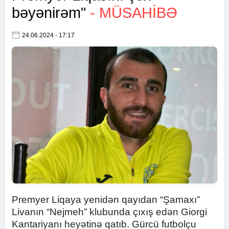
bəyənirəm"
- MÜSAHIBƏ
24.06.2024 - 17:17
Premyer Liqaya yenidən qayıdan “Şamaxı”
Livanın “Nejmeh” klubunda çıxış edən Giorgi
Kantariyanı heyətinə qatıb. Gürcü futbolçu