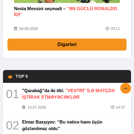
Nesta Messini seçmədi –
“ƏN GÜCLÜ RONALDO
“
IDI”
V
20
04.06.2026
20:11
Digərləri
TOP 5
01
"Qarabağ"da iki itki:
"VESTRİ" İLƏ MATÇDA
İŞTİRAK ETMƏYƏCƏKLƏR
13.07.2026
14:37
02
Elmar Baxşıyev: “Bu nəticə hamı üçün
gözlənilməz oldu”