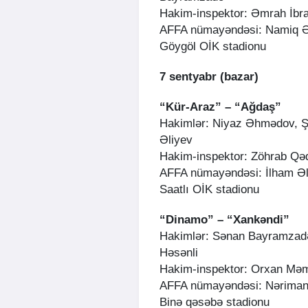
Hakim-inspektor: Əmrah İbr
AFFA nümayəndəsi: Namiq Ə
Göygöl OİK stadionu
7 sentyabr (bazar)
“Kür-Araz” – “Ağdaş”
Hakimlər: Niyaz Əhmədov, 
Əliyev
Hakim-inspektor: Zöhrab Qə
AFFA nümayəndəsi: İlham Əl
Saatlı OİK stadionu
“Dinamo” – “Xankəndi”
Hakimlər: Sənan Bayramzad
Həsənli
Hakim-inspektor: Orxan M
AFFA nümayəndəsi: Nərima
Binə qəsəbə stadionu