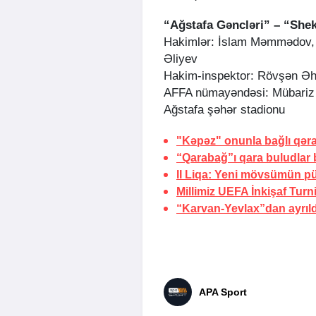
“Ağstafa Gəncləri” – “Shek
Hakimlər: İslam Məmmədov,
Əliyev
Hakim-inspektor: Rövşən Ə
AFFA nümayəndəsi: Mübari
Ağstafa şəhər stadionu
"Kəpəz" onunla bağlı qərar
“Qarabağ”ı qara buludlar
II Liqa: Yeni mövsümün pü
Millimiz UEFA İnkişaf Turn
“Karvan-Yevlax”dan ayrıld
APA Sport