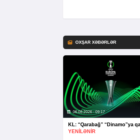
OXŞAR XƏBƏRLƏR
06.08.2026 - 09:17
KL: “Qarabağ” “Dinamo”ya qar
YENİLƏNİR