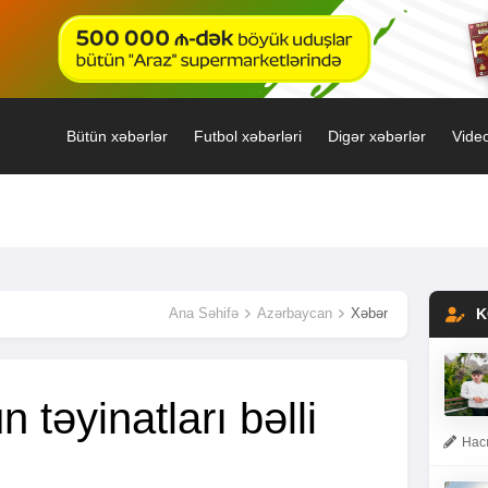
Bütün xəbərlər
Futbol xəbərləri
Digər xəbərlər
Video
Ana Səhifə
Azərbaycan
Xəbər
K
un təyinatları bəlli
Hacı