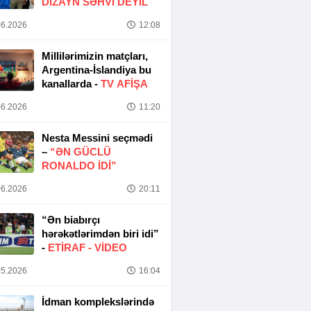
DIZAYN SƏHVI DEYIL
6.2026
12:08
Millilərimizin matçları,
Argentina-İslandiya bu
kanallarda -
TV AFİŞA
6.2026
11:20
Nesta Messini seçmədi
–
“ƏN GÜCLÜ
RONALDO IDI”
6.2026
20:11
“Ən biabırçı
hərəkətlərimdən biri idi”
-
ETIRAF -
VİDEO
5.2026
16:04
İdman komplekslərində