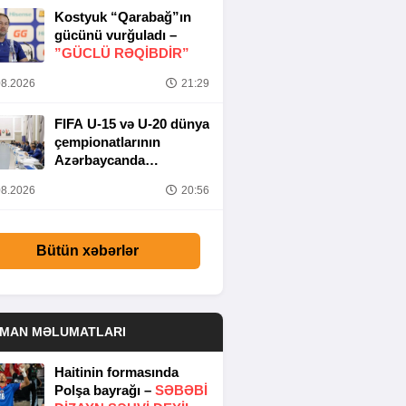
Kostyuk “Qarabağ”ın
gücünü vurğuladı –
”GÜCLÜ RƏQİBDİR”
8.2026
21:29
FIFA U-15 və U-20 dünya
çempionatlarının
Azərbaycanda
keçirilməsi ilə bağlı
8.2026
20:56
Təşkilat Komitəsinin
iclası baş tutub
Bütün xəbərlər
DMAN MƏLUMATLARI
Haitinin formasında
Polşa bayrağı –
SƏBƏBI