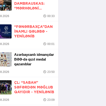
DAMBRAUSKAS:
“MƏRHƏLƏNI
KEÇMƏK ŞANSIMIZ
8.2026
00:33
VAR”
“FƏNƏRBAXÇA”DAN
INAMLI QƏLƏBƏ -
YENİLƏNİB
8.2026
00:01
Azərbaycanlı idmançılar
BƏƏ-də qızıl medal
qazanıblar
8.2026
23:50
ÇL: “SABAH”
SƏFƏRDƏN MƏĞLUB
QAYIDIR -
YENİLƏNİB
8.2026
23:09