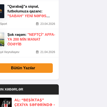
"Qarabağ"a siqnal,
futbolumuza qazanc:
"SABAH" YENI NƏFƏS
GƏTIRDI
Sport
23.04.2026
Şok rəqəm:
"NEFTÇI" AFFA-
YA 200 MIN MANAT
ÖDƏYIB
yıl Xeyrullayev
21.04.2026
Bütün Yazılar
ON XƏBƏRLƏR
AL: “BEŞIKTAŞ”
ÇEXIYA SƏFƏRINDƏ -