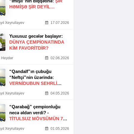
“İmişli”nin diqqətinə:
ŞIR
HƏMIŞƏ ŞIR DEYIL…
yıl Xeyrullayev
17.07.2026
Yuxusuz gecələr başlayır:
DÜNYA ÇEMPIONATINDA
KIM FAVORITDIR?
 Heydər
02.06.2026
“Qandalf”ın çubuğu
“Neftçi”nin üzərində:
VERNİDUBUN SEHRLİ
TOXUNUŞU
yıl Xeyrullayev
04.05.2026
“Qarabağ” çempionluğu
necə əldən verdi? -
TITULSUZ MÖVSÜMÜN 7
SƏBƏBI
yıl Xeyrullayev
01.05.2026