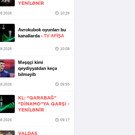
YENİLƏNİR
8.2026
10:26
Avrokubok oyunları bu
kanallarda -
TV AFİŞA
8.2026
10:08
Məşqçi kimi
qeydiyyatdan keçə
bilməyib
8.2026
09:55
KL: “QARABAĞ”
“DINAMO”YA QARŞI -
YENİLƏNİR
8.2026
09:17
VALDAS