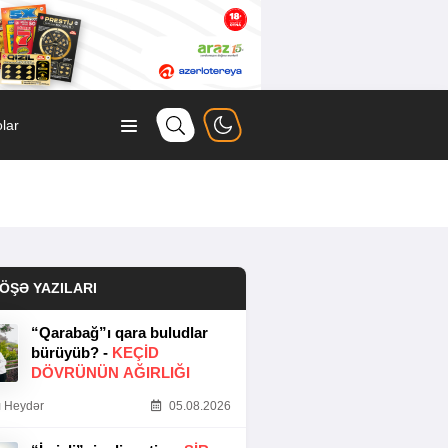
lar
ÖŞƏ YAZILARI
“Qarabağ”ı qara buludlar
bürüyüb? -
KEÇID
DÖVRÜNÜN AĞIRLIĞI
 Heydər
05.08.2026