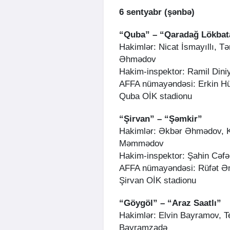
6 sentyabr (şənbə)
“Quba” – “Qaradağ Lökbat
Hakimlər: Nicat İsmayıllı, T
Əhmədov
Hakim-inspektor: Ramil Dini
AFFA nümayəndəsi: Erkin H
Quba OİK stadionu
“Şirvan” – “Şəmkir”
Hakimlər: Əkbər Əhmədov, K
Məmmədov
Hakim-inspektor: Şahin Cəfə
AFFA nümayəndəsi: Rüfət Ə
Şirvan OİK stadionu
“Göygöl” – “Araz Saatlı”
Hakimlər: Elvin Bayramov,
Bayramzadə