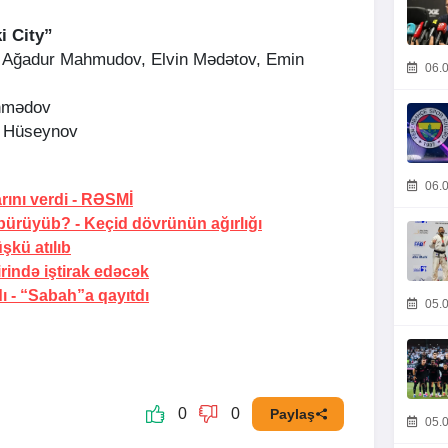
i City”
 Ağadur Mahmudov, Elvin Mədətov, Emin
06.0
hmədov
z Hüseynov
06.0
ını verdi -
RƏSMİ
 bürüyüb? -
Keçid dövrünün ağırlığı
şkü atılıb
irində iştirak edəcək
ı -
“Sabah”a qayıtdı
05.0
0
0
Paylaş
05.0