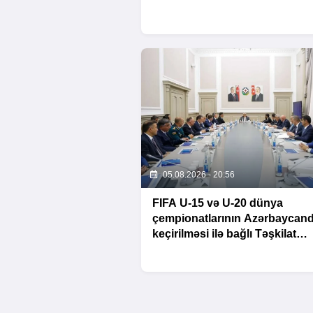
05.08.2026 - 20:56
FIFA U-15 və U-20 dünya
çempionatlarının Azərbaycan
keçirilməsi ilə bağlı Təşkilat
Komitəsinin iclası baş tutub