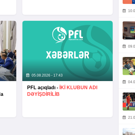
10.0
09.0
05.08.2026 - 17:43
04.0
PFL açıqladı -
İKİ KLUBUN ADI
da
DƏYİŞDİRİLİB
21.0