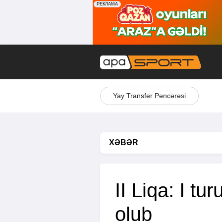
Yay Transfer Pəncərəsi
XƏBƏR
II Liqa: I tur
olub