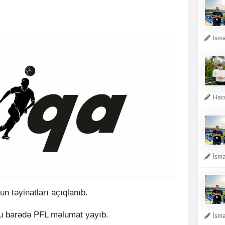
İsma
Hacı
İsma
n təyinatları açıqlanıb.
 bu barədə PFL məlumat yayıb.
İsma