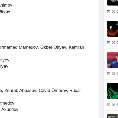
ahimov
liyev
06.0
06.0
Şirmamed Mamedov, Əkbər Əliyev, Kamran
diyev
iyev
06.0
ə, Zöhrab Abbasov, Cavid Ömərov, Vüqar
əmmədov
06.0
n Axundov