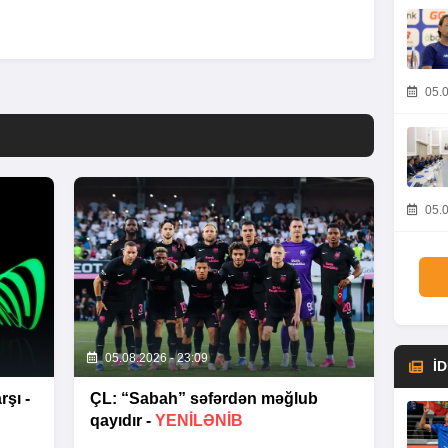
05.0
05.0
05.08.2026 - 23:09
İ
şı -
ÇL: “Sabah” səfərdən məğlub
qayıdır -
YENİLƏNİB