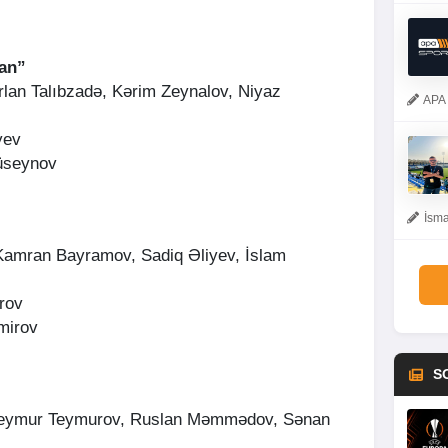
an”
ərlan Talıbzadə, Kərim Zeynalov, Niyaz
APA 
yev
üseynov
İsma
amran Bayramov, Sadiq Əliyev, İslam
rov
mirov
S
 Teymur Teymurov, Ruslan Məmmədov, Sənan