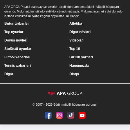
APA GROUP daxil olan saytlar uzerlər tərəfindən tam dəstəklənir. Müəllif hüquqları
qorunur. Məlumatdan istifadə etdikdə istinad mütləqdir. Məlumat internet səhifələrində
istifadə edildikdə müvafiq keçidin qoyulması mütləqdir.
Bütün xəbərlər
Atletika
Top oyunlar
Digər növləri
Döyüş növləri
Videolar
Stolüstü oyunlar
Top 10
Futbol xəbərləri
Gizlilik şərtləri
Tennis xəbərləri
Haqqımızda
Digər
Əlaqə
© 2007 - 2026 Bütün müəllif hüquqları qorunur.