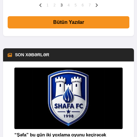
1
2
3
4
5
6
7
Bütün Yazılar
SON XƏBƏRLƏR
“Şəfa” bu gün iki yoxlama oyunu keçirəcək
F