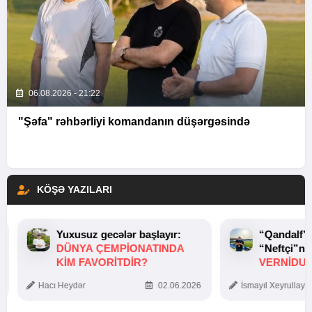
06.08.2026 - 21:22
"Şəfa" rəhbərliyi komandanın düşərgəsində
KÖŞƏ YAZILARI
Yuxusuz gecələr başlayır:
“Qandalf”
DÜNYA ÇEMPIONATINDA
“Neftçi”ni
KIM FAVORITDIR?
VERNİDUB
TOXUNUŞ
Hacı Heydər
02.06.2026
İsmayıl Xeyrullaye