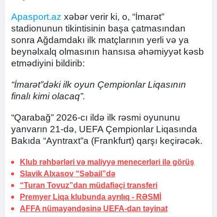
Apasport.az
xəbər verir ki, o, “İmarət”
stadionunun tikintisinin başa çatmasından
sonra Ağdamdakı ilk matçlarının yerli və ya
beynəlxalq olmasının hansısa əhəmiyyət kəsb
etmədiyini bildirib:
“İmarət”dəki ilk oyun Çempionlar Liqasının
finalı kimi olacaq”.
“Qarabağ” 2026-cı ildə ilk rəsmi oyununu
yanvarın 21-də, UEFA Çempionlar Liqasında
Bakıda “Ayntraxt”a (Frankfurt) qarşı keçirəcək.
Klub rəhbərləri və maliyyə menecerləri ilə görüş
Slavik Alxasov “Səbail”də
“Turan Tovuz”dan müdafiəçi transferi
Premyer Liqa klubunda ayrılıq -
RƏSMİ
AFFA nümayəndəsinə UEFA-dan təyinat