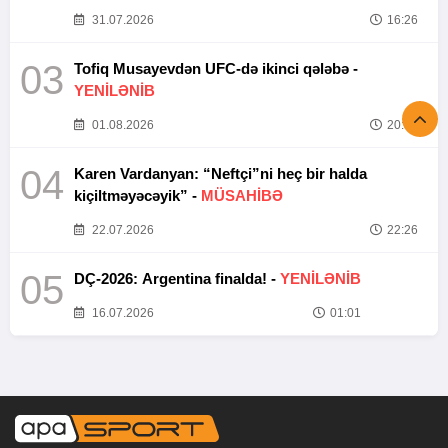
31.07.2026
16:26
03
Tofiq Musayevdən UFC-də ikinci qələbə -
YENİLƏNİB
01.08.2026
20:52
04
Karen Vardanyan: “Neftçi”ni heç bir halda
kiçiltməyəcəyik” -
MÜSAHİBƏ
22.07.2026
22:26
05
DÇ-2026: Argentina finalda! -
YENİLƏNİB
16.07.2026
01:01