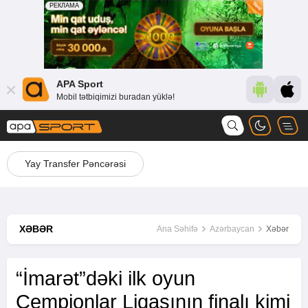
APA Sport
Mobil tətbiqimizi buradan yüklə!
Yay Transfer Pəncərəsi
XƏBƏR
Ana Səhifə
Azərbaycan
Xəbər
“İmarət”dəki ilk oyun
Çempionlar Liqasının finalı kimi