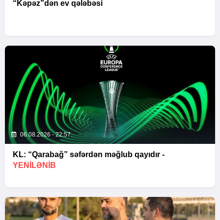
“Kəpəz”dən ev qələbəsi
06.08.2026 - 22:57
KL: “Qarabağ” səfərdən məğlub qayıdır -
YENİLƏNİB