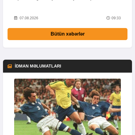
51
07.08.2026
09:33
Bütün xəbərlər
İDMAN MƏLUMATLARI