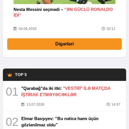
Nesta Messini seçmədi –
“ƏN GÜCLÜ RONALDO
“
IDI”
V
20
04.06.2026
20:11
Digərləri
TOP 5
01
"Qarabağ"da iki itki:
"VESTRİ" İLƏ MATÇDA
İŞTİRAK ETMƏYƏCƏKLƏR
13.07.2026
14:37
02
Elmar Baxşıyev: “Bu nəticə hamı üçün
gözlənilməz oldu”