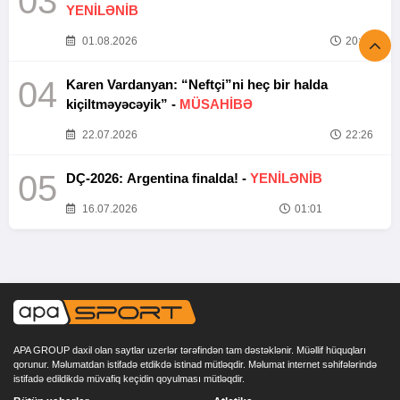
03
YENİLƏNİB
01.08.2026
20:52
04
Karen Vardanyan: “Neftçi”ni heç bir halda
kiçiltməyəcəyik” -
MÜSAHİBƏ
22.07.2026
22:26
05
DÇ-2026: Argentina finalda! -
YENİLƏNİB
16.07.2026
01:01
APA GROUP daxil olan saytlar uzerlər tərəfindən tam dəstəklənir. Müəllif hüquqları
qorunur. Məlumatdan istifadə etdikdə istinad mütləqdir. Məlumat internet səhifələrində
istifadə edildikdə müvafiq keçidin qoyulması mütləqdir.