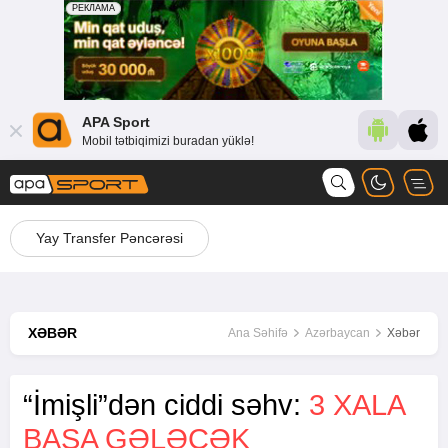
APA Sport
Mobil tətbiqimizi buradan yüklə!
Yay Transfer Pəncərəsi
XƏBƏR
Ana Səhifə
Azərbaycan
Xəbər
“İmişli”dən ciddi səhv:
3 XALA
BAŞA GƏLƏCƏK