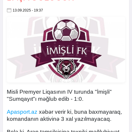
13.09.2025 - 19:37
Misli Premyer Liqasının IV turunda "İmişli"
"Sumqayıt"ı məğlub edib - 1:0.
Apasport.az
xəbər verir ki, buna baxmayaraq,
komandanın aktivinə 3 xal yazılmayacaq.
Belə ki, Aran təmsilçisinə texniki məğlubiyyət