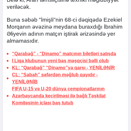
veriləcək.
Buna səbəb "İmişli"nin 68-ci dəqiqədə Ezekiel
Morqanın əvəzinə meydana buraxdığı İbrahim
Əliyevin adının matçın iştirak ərizəsində yer
almamasıdır.
“Qarabağ” - “Dinamo” matçının biletləri satışda
I Liqa klubunun yeni baş məşqçisi bəlli olub
KL: “Qarabağ” “Dinamo”ya qarşı -
YENİLƏNİR
ÇL: “Sabah” səfərdən məğlub qayıdır -
YENİLƏNİB
FIFA U-15 və U-20 dünya çempionatlarının
Azərbaycanda keçirilməsi ilə bağlı Təşkilat
Komitəsinin iclası baş tutub