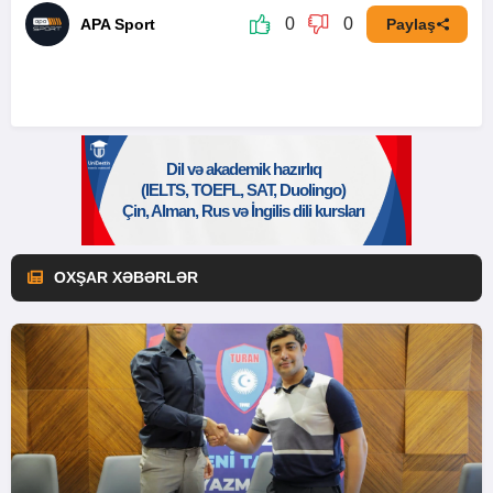
0
0
APA Sport
Paylaş
OXŞAR XƏBƏRLƏR