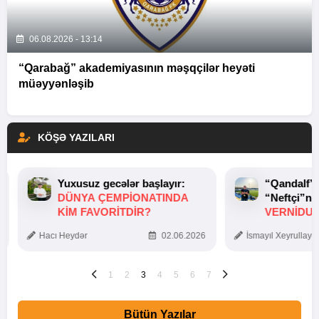
06.08.2026 - 13:14
“Qarabağ” akademiyasının məşqçilər heyəti
müəyyənləşib
KÖŞƏ YAZILARI
Yuxusuz gecələr başlayır:
“Qandalf”
DÜNYA ÇEMPIONATINDA
“Neftçi”ni
KIM FAVORITDIR?
VERNİDUB
TOXUNUŞ
Hacı Heydər
02.06.2026
İsmayıl Xeyrullaye
1
2
3
4
5
6
7
Bütün Yazılar