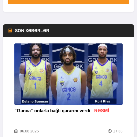
SON XƏBƏRLƏR
“Gəncə” onlarla bağlı qərarını verdi -
RƏSMİ
M
47
06.08.2026
17:33