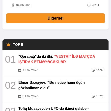
20
04.06.2026
20:11
Digərləri
TOP 5
01
"Qarabağ"da iki itki:
"VESTRİ" İLƏ MATÇDA
İŞTİRAK ETMƏYƏCƏKLƏR
13.07.2026
14:37
02
Elmar Baxşıyev: “Bu nəticə hamı üçün
gözlənilməz oldu”
31.07.2026
16:26
Tofiq Musayevdən UFC-də ikinci qələbə -