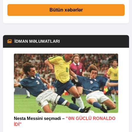
Bütün xəbərlər
İDMAN MƏLUMATLARI
Nesta Messini seçmədi –
“ƏN GÜCLÜ RONALDO
“
IDI”
V