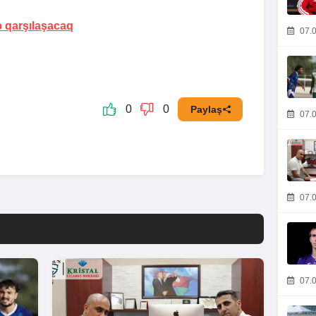
ə qarşılaşacaq
07.0
0
0
Paylaş
07.0
07.0
07.0