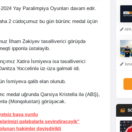
s-2024 Yay Paralimpiya Oyunları davam edir.
 daha 2 cüdoçumuz bu gün bürünc medal üçün
APA 
uz İlham Zəkiyev təsəlliverici görüşdə
neqti ipponla üstələyib.
çımız Xatirə İsmiyeva isə təsəlliverici
İsma
nitza Yoccelinlə üz-üzə gəlməli idi.
ün İsmiyeva qalib elan olunub.
c medal uğrunda Qarsiya Kristella ilə (ABŞ),
nlə (Monqolustan) görüşəcək.
S
yətsiz başa vurdu
ərimizi qələbələrlə sevindirəcəyik"
lunan hakimlər dəyişdirildi