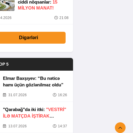
ciddi nöqsanlar:
15
MILYON MANAT!
4.2026
21:08
Digərləri
OP 5
Elmar Baxşıyev: “Bu nəticə
hamı üçün gözlənilməz oldu”
31.07.2026
16:26
"Qarabağ"da iki itki:
"VESTRİ"
İLƏ MATÇDA İŞTİRAK
ETMƏYƏCƏKLƏR
13.07.2026
14:37