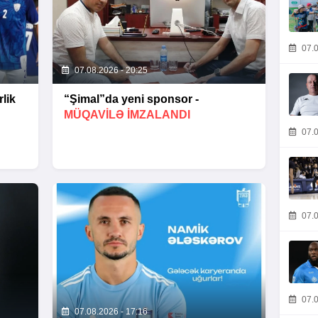
07.0
07.08.2026 - 20:25
lik
“Şimal”da yeni sponsor -
MÜQAVİLƏ İMZALANDI
07.0
07.0
07.0
07.08.2026 - 17:16