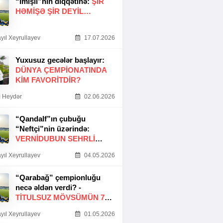
“İmişli”nin diqqətinə:
ŞIR
HƏMIŞƏ ŞIR DEYIL…
yıl Xeyrullayev
17.07.2026
Yuxusuz gecələr başlayır:
DÜNYA ÇEMPIONATINDA
KIM FAVORITDIR?
 Heydər
02.06.2026
“Qandalf”ın çubuğu
“Neftçi”nin üzərində:
VERNİDUBUN SEHRLİ
TOXUNUŞU
yıl Xeyrullayev
04.05.2026
“Qarabağ” çempionluğu
necə əldən verdi? -
TITULSUZ MÖVSÜMÜN 7
SƏBƏBI
yıl Xeyrullayev
01.05.2026