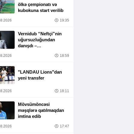
ölkə çempionatı və
kubokuna start verilib
8.2026
19:35
Vernidub “Neftçi”nin
uğursuzluğundan
danışdı –
“MƏSULIYYƏT
8.2026
18:59
TAMAMILƏ MƏNIM
ÜZƏRIMDƏDIR”
"LANDAU Lions"dan
yeni transfer
8.2026
18:11
Mövsümöncəsi
məşqlərə qatılmaqdan
imtina edib
8.2026
17:47