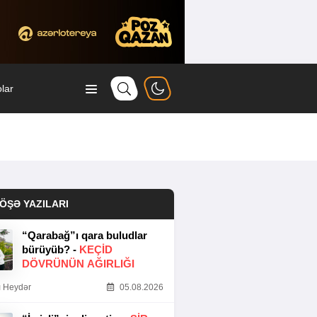
lar
ÖŞƏ YAZILARI
“Qarabağ”ı qara buludlar
bürüyüb? -
KEÇID
DÖVRÜNÜN AĞIRLIĞI
 Heydər
05.08.2026