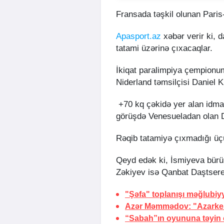
Fransada təşkil olunan Pari
Apasport.az
xəbər verir ki,
tatami üzərinə çıxacaqlar.
İkiqat paralimpiya çempionum
Niderland təmsilçisi Daniel K
+70 kq çəkidə yer alan idman
görüşdə Venesueladan olan Da
Rəqib tatamiyə çıxmadığı üç
Qeyd edək ki, İsmiyeva bürün
Zəkiyev isə Qanbat Daştsere
"Şəfa" toplanışı məğlubiy
Azər Məmmədov: "Azarkeşl
“Sabah”ın oyununa təyin o