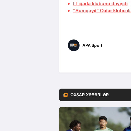
I Liqada klubunu dəyişdi
"Sumqayıt" Qətər klubu il
APA Sport
OXŞAR XƏBƏRLƏR