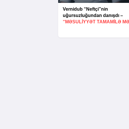
Vernidub “Neftçi”nin
uğursuzluğundan danışdı –
“MƏSULIYYƏT TAMAMILƏ M
ÜZƏRIMDƏDIR”