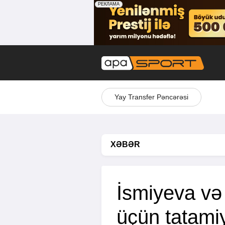
Yay Transfer Pəncərəsi
XƏBƏR
İsmiyeva və
üçün tatami