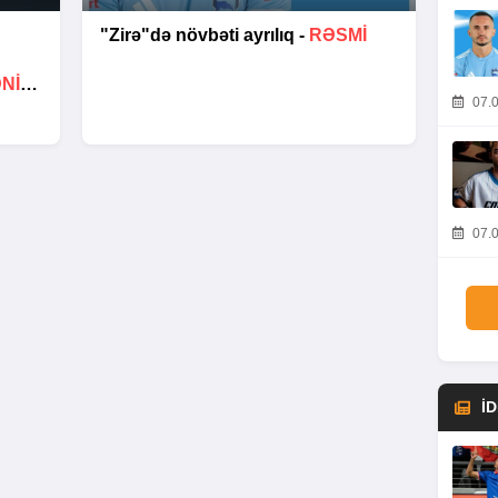
"Zirə"də növbəti ayrılıq -
RƏSMİ
ƏNIM
07.0
07.0
İ