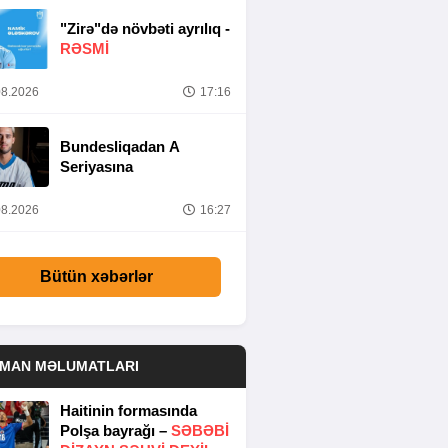
"Zirə"də növbəti ayrılıq -
RƏSMİ
8.2026
17:16
Bundesliqadan A
Seriyasına
8.2026
16:27
Bütün xəbərlər
DMAN MƏLUMATLARI
Haitinin formasında
Polşa bayrağı –
SƏBƏBI