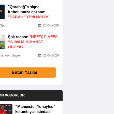
"Qarabağ"a siqnal,
futbolumuza qazanc:
"SABAH" YENI NƏFƏS
GƏTIRDI
Sport
23.04.2026
Şok rəqəm:
"NEFTÇI" AFFA-
YA 200 MIN MANAT
ÖDƏYIB
yıl Xeyrullayev
21.04.2026
Bütün Yazılar
ON XƏBƏRLƏR
“Mançester Yunayted”
kolumbiyalı istedadı