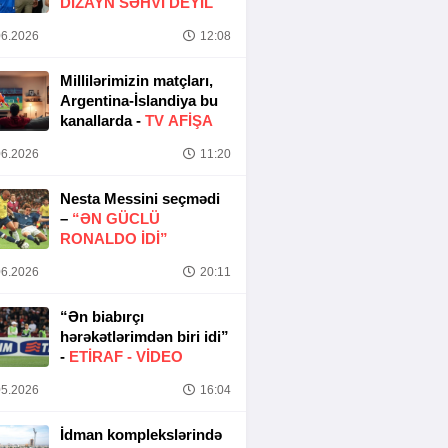
DIZAYN SƏHVI DEYIL
6.2026
12:08
Millilərimizin matçları,
Argentina-İslandiya bu
kanallarda -
TV AFİŞA
6.2026
11:20
Nesta Messini seçmədi
–
“ƏN GÜCLÜ
RONALDO IDI”
6.2026
20:11
“Ən biabırçı
hərəkətlərimdən biri idi”
-
ETIRAF -
VİDEO
5.2026
16:04
İdman komplekslərində