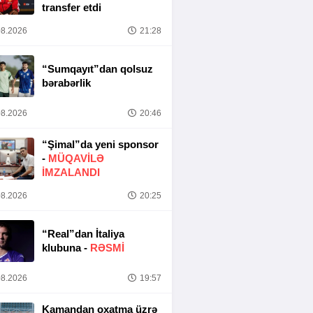
transfer etdi
8.2026
21:28
“Sumqayıt”dan qolsuz
bərabərlik
8.2026
20:46
“Şimal”da yeni sponsor
-
MÜQAVİLƏ
İMZALANDI
8.2026
20:25
“Real”dan İtaliya
klubuna -
RƏSMİ
8.2026
19:57
Kamandan oxatma üzrə