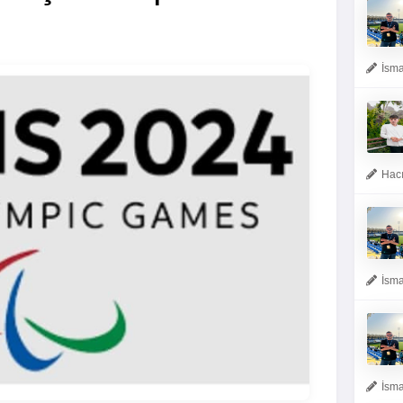
İsma
Hacı
İsma
İsma