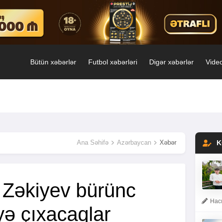
Bütün xəbərlər
Futbol xəbərləri
Digər xəbərlər
Video
Ana Səhifə
Azərbaycan
Xəbər
K
 Zəkiyev bürünc
Hacı
yə çıxacaqlar