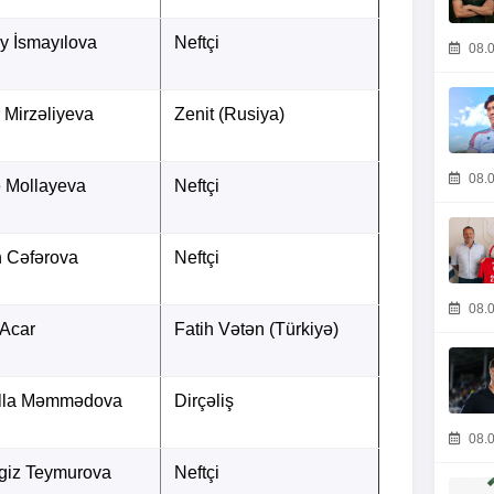
y İsmayılova
Neftçi
08.0
 Mirzəliyeva
Zenit (Rusiya)
08.0
 Mollayeva
Neftçi
n Cəfərova
Neftçi
08.0
 Acar
Fatih Vətən (Türkiyə)
lla Məmmədova
Dirçəliş
08.0
giz Teymurova
Neftçi