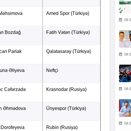
 Məhsimova
Amed Spor (Türkiyə)
08.0
tan Bozdağ
Fatih Vətən (Türkiyə)
can Parlak
Qalatasaray (Türkiyə)
08.0
unə Əliyeva
Neftçi
08.0
nc Cəfərzadə
Krasnodar (Rusiya)
n Əhmədova
Ünyespor (Türkiyə)
08.0
 Dorofeyeva
Rubin (Rusiya)