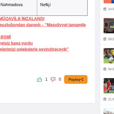
a Nəhmədova
Neftçi
10.0
MÜQAVİLƏ İMZALANDI
rsuzluğundan danışdı –
“Məsuliyyət tamamilə
RƏSMİ
09.0
yətsiz başa vurdu
ərimizi qələbələrlə sevindirəcəyik"
04.0
1
0
Paylaş
21.0