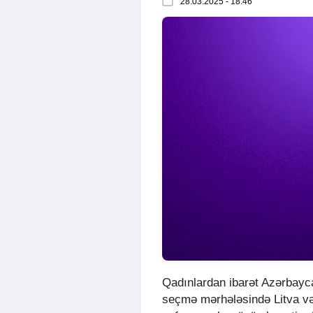
28.03.2025 - 18:46
Qadınlardan ibarət Azərbayca
seçmə mərhələsində Litva və