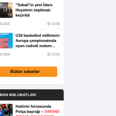
"Səbail"in yeni İdarə
Heyətinin təqdimatı
keçirildi
8.2026
23:58
U16 basketbol millimizin
Avropa çempionatında
oyun cədvəli məlum
olub
8.2026
23:32
Bütün xəbərlər
DMAN MƏLUMATLARI
Haitinin formasında
Polşa bayrağı –
SƏBƏBI