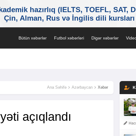
Bütün xəbərlər
Futbol xəbərləri
Digər xəbərlər
Video
Ana Səhifə
Azərbaycan
Xəbər
K
eyəti açıqlandı
Hacı