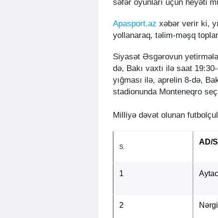
səfər oyunları üçün heyəti m
Apasport.az
xəbər verir ki, 
yollanaraq, təlim-məşq topla
Siyasət Əsgərovun yetirmələr
də, Bakı vaxtı ilə saat 19:30
yığması ilə, aprelin 8-də, Ba
stadionunda Monteneqro seçm
Milliyə dəvət olunan futbolçul
AD/
S.
1
Aytac
2
Nərgi