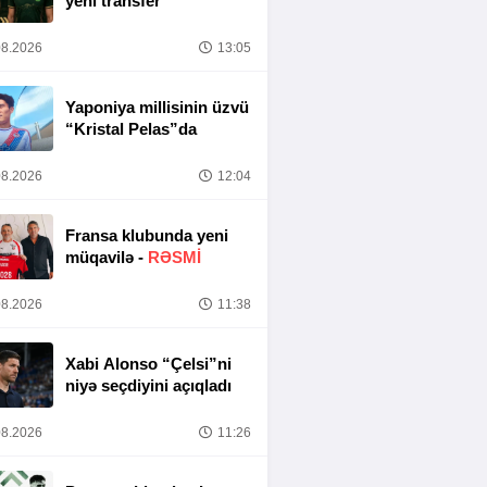
yeni transfer
8.2026
13:05
Yaponiya millisinin üzvü
“Kristal Pelas”da
8.2026
12:04
Fransa klubunda yeni
müqavilə -
RƏSMİ
8.2026
11:38
Xabi Alonso “Çelsi”ni
niyə seçdiyini açıqladı
8.2026
11:26