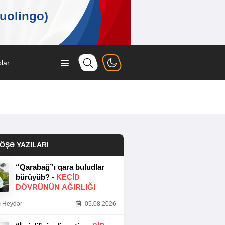
lar
ÖŞƏ YAZILARI
“Qarabağ”ı qara buludlar
bürüyüb? -
KEÇID
DÖVRÜNÜN AĞIRLIĞI
 Heydər
05.08.2026