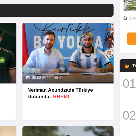
21.0
T
08.08.2026 - 00:41
01
Nəriman Axundzadə Türkiyə
klubunda -
RƏSMİ
02