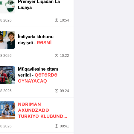
Premyer Liqadan La
Liqaya
8.2026
10:54
İtaliyada klubunu
dəyişdi -
RƏSMİ
8.2026
10:22
Müqaviləsinə xitam
verildi -
QƏTƏRDƏ
OYNAYACAQ
8.2026
09:24
NƏRIMAN
AXUNDZADƏ
TÜRKIYƏ KLUBUNDA
-
RƏSMİ
8.2026
00:41