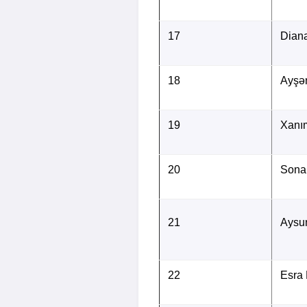
17
Dian
18
Ayşə
19
Xanı
20
Sona
21
Aysu
22
Esra