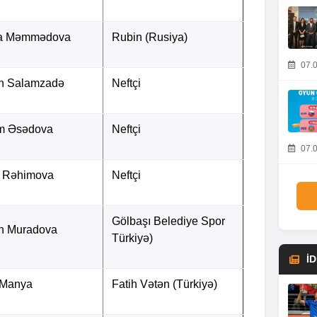
a Məmmədova
Rubin (Rusiya)
07.0
n Salamzadə
Neftçi
m Əsədova
Neftçi
07.0
 Rəhimova
Neftçi
Gölbaşı Belediye Spor
n Muradova
Türkiyə)
İ
 Manya
Fatih Vətən (Türkiyə)