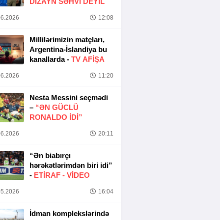
DIZAYN SƏHVI DEYIL
6.2026
12:08
Millilərimizin matçları,
Argentina-İslandiya bu
kanallarda -
TV AFİŞA
6.2026
11:20
Nesta Messini seçmədi
–
“ƏN GÜCLÜ
RONALDO IDI”
6.2026
20:11
“Ən biabırçı
hərəkətlərimdən biri idi”
-
ETIRAF -
VİDEO
5.2026
16:04
İdman komplekslərində