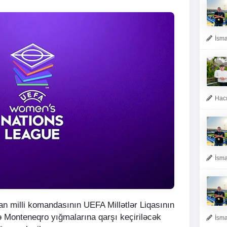
İsma
Hacı
İsma
n milli komandasının UEFA Millətlər Liqasının
 Monteneqro yığmalarına qarşı keçiriləcək
İsma