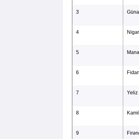
3
Güna
4
Nigar
5
Manə
6
Fida
7
Yeliz
8
Kami
9
Firən