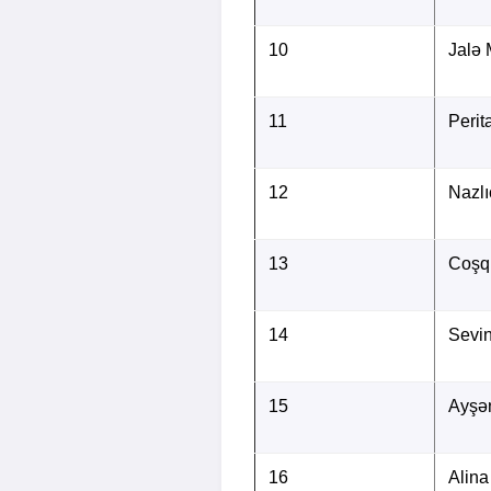
10
Jalə
11
Peri
12
Nazlı
13
Coşq
14
Sevi
15
Ayşə
16
Alina