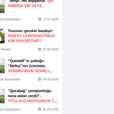
“İmişli”nin diqqətinə:
ŞIR
HƏMIŞƏ ŞIR DEYIL…
yıl Xeyrullayev
17.07.2026
Yuxusuz gecələr başlayır:
DÜNYA ÇEMPIONATINDA
KIM FAVORITDIR?
 Heydər
02.06.2026
“Qandalf”ın çubuğu
“Neftçi”nin üzərində:
VERNİDUBUN SEHRLİ
TOXUNUŞU
yıl Xeyrullayev
04.05.2026
“Qarabağ” çempionluğu
necə əldən verdi? -
TITULSUZ MÖVSÜMÜN 7
SƏBƏBI
yıl Xeyrullayev
01.05.2026