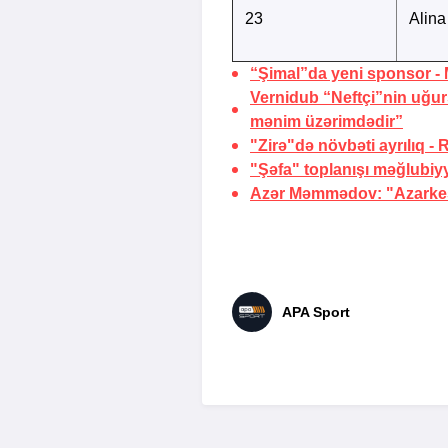
23
Alin
“Şimal”da yeni sponsor -
Vernidub “Neftçi”nin uğu
mənim üzərimdədir”
"Zirə"də növbəti ayrılıq -
"Şəfa" toplanışı məğlubiy
Azər Məmmədov: "Azarkeşl
APA Sport