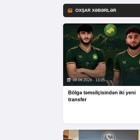
OXŞAR XƏBƏRLƏR
08.08.2026 - 13:05
Bölgə təmsilçisindən iki yeni
transfer