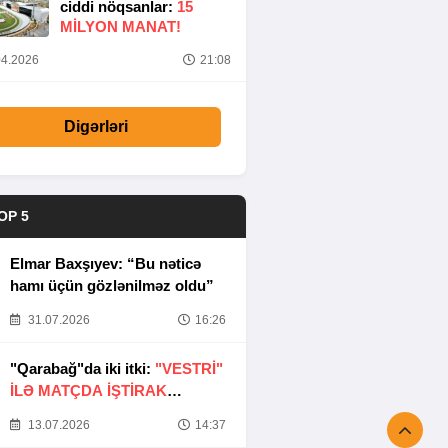
ciddi nöqsanlar:
15
MILYON MANAT!
4.2026
21:08
Digərləri
OP 5
Elmar Baxşıyev: “Bu nəticə
hamı üçün gözlənilməz oldu”
31.07.2026
16:26
"Qarabağ"da iki itki:
"VESTRİ"
İLƏ MATÇDA İŞTİRAK
ETMƏYƏCƏKLƏR
13.07.2026
14:37