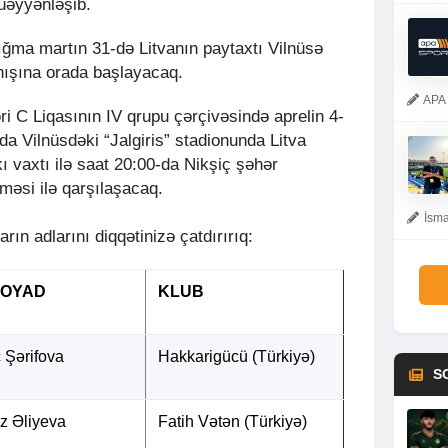
üəyyənləşib.
yığma martın 31-də Litvanın paytaxtı Vilnüsə
nışına orada başlayacaq.
APA 
i C Liqasının IV qrupu çərçivəsində aprelin 4-
-da Vilnüsdəki “Jalgiris” stadionunda Litva
kı vaxtı ilə saat 20:00-da Nikşiç şəhər
əsi ilə qarşılaşacaq.
İsma
arın adlarını diqqətinizə çatdırırıq:
SOYAD
KLUB
 Şərifova
Hakkarigücü (Türkiyə)
S
z Əliyeva
Fatih Vətən (Türkiyə)