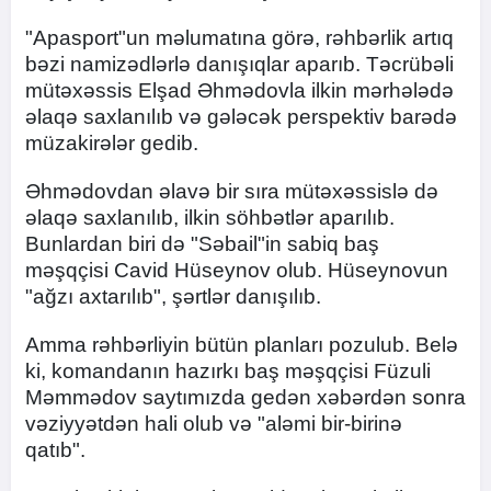
"Apasport"un məlumatına görə, rəhbərlik artıq
bəzi namizədlərlə danışıqlar aparıb. Təcrübəli
mütəxəssis Elşad Əhmədovla ilkin mərhələdə
əlaqə saxlanılıb və gələcək perspektiv barədə
müzakirələr gedib.
Əhmədovdan əlavə bir sıra mütəxəssislə də
əlaqə saxlanılıb, ilkin söhbətlər aparılıb.
Bunlardan biri də "Səbail"in sabiq baş
məşqçisi Cavid Hüseynov olub. Hüseynovun
"ağzı axtarılıb", şərtlər danışılıb.
Amma rəhbərliyin bütün planları pozulub. Belə
ki, komandanın hazırkı baş məşqçisi Füzuli
Məmmədov saytımızda gedən xəbərdən sonra
vəziyyətdən hali olub və "aləmi bir-birinə
qatıb".