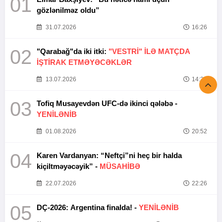
01
gözlənilməz oldu”
31.07.2026
16:26
02
"Qarabağ"da iki itki:
"VESTRİ" İLƏ MATÇDA
İŞTİRAK ETMƏYƏCƏKLƏR
13.07.2026
14:37
03
Tofiq Musayevdən UFC-də ikinci qələbə -
YENİLƏNİB
01.08.2026
20:52
04
Karen Vardanyan: “Neftçi”ni heç bir halda
kiçiltməyəcəyik” -
MÜSAHİBƏ
22.07.2026
22:26
05
DÇ-2026: Argentina finalda! -
YENİLƏNİB