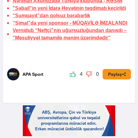
Nəriman Axundzadə Türkiyə klubunda -
RƏSMİ
"Səbail"in yeni İdarə Heyətinin təqdimatı keçirildi
“Sumqayıt”dan qolsuz bərabərlik
“Şimal”da yeni sponsor -
MÜQAVİLƏ İMZALANDI
Vernidub “Neftçi”nin uğursuzluğundan danışdı –
“Məsuliyyət tamamilə mənim üzərimdədir”
4
0
APA Sport
Paylaş