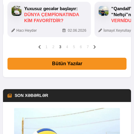
Yuxusuz gecələr başlayır:
“Qandalf”
DÜNYA ÇEMPIONATINDA
“Neftçi”ni
KIM FAVORITDIR?
VERNİDUB
TOXUNUŞ
Hacı Heydər
02.06.2026
İsmayıl Xeyrullaye
1
2
3
4
5
6
7
Bütün Yazılar
SON XƏBƏRLƏR