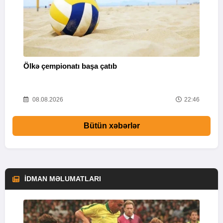
Ölkə çempionatı başa çatıb
T
37
08.08.2026
22:46
Bütün xəbərlər
İDMAN MƏLUMATLARI