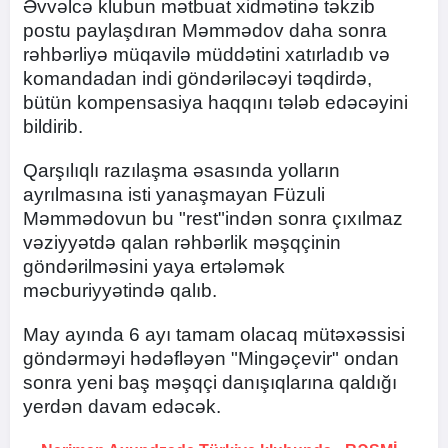
Əvvəlcə klubun mətbuat xidmətinə təkzib
postu paylaşdıran Məmmədov daha sonra
rəhbərliyə müqavilə müddətini xatırladıb və
komandadan indi göndəriləcəyi təqdirdə,
bütün kompensasiya haqqını tələb edəcəyini
bildirib.
Qarşılıqlı razılaşma əsasında yolların
ayrılmasına isti yanaşmayan Füzuli
Məmmədovun bu "rest"indən sonra çıxılmaz
vəziyyətdə qalan rəhbərlik məşqçinin
göndərilməsini yaya ertələmək
məcburiyyətində qalıb.
May ayında 6 ayı tamam olacaq mütəxəssisi
göndərməyi hədəfləyən "Mingəçevir" ondan
sonra yeni baş məşqçi danışıqlarına qaldığı
yerdən davam edəcək.