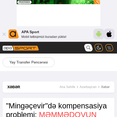
APA Sport
Mobil tətbiqimizi buradan yüklə!
Yay Transfer Pəncərəsi
XƏBƏR
Ana Səhifə
Azərbaycan
Xəbər
"Mingəçevir"də kompensasiya
problemi:
MƏMMƏDOVUN