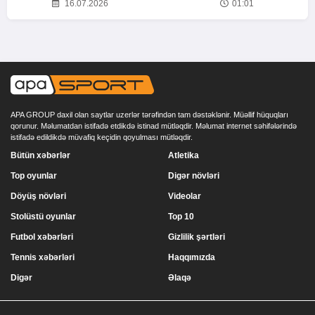
16.07.2026
01:01
APA GROUP daxil olan saytlar uzerlər tərəfindən tam dəstəklənir. Müəllif hüquqları
qorunur. Məlumatdan istifadə etdikdə istinad mütləqdir. Məlumat internet səhifələrində
istifadə edildikdə müvafiq keçidin qoyulması mütləqdir.
Bütün xəbərlər
Atletika
Top oyunlar
Digər növləri
Döyüş növləri
Videolar
Stolüstü oyunlar
Top 10
Futbol xəbərləri
Gizlilik şərtləri
Tennis xəbərləri
Haqqımızda
Digər
Əlaqə