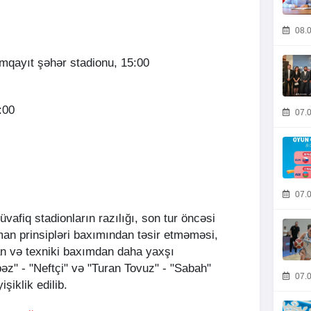
08.0
qayıt şəhər stadionu, 15:00
9:00
07.0
07.0
üvafiq stadionların razılığı, son tur öncəsi
dman prinsipləri baxımından təsir etməməsi,
an və texniki baxımdan daha yaxşı
z" - "Neftçi" və "Turan Tovuz" - "Sabah"
07.0
şiklik edilib.