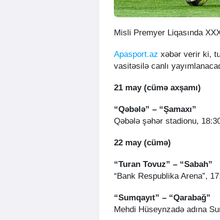
Misli Premyer Liqasında XXX
Apasport.az
xəbər verir ki, t
vasitəsilə canlı yayımlanaca
21 may (cümə axşamı)
“Qəbələ” – “Şamaxı”
Qəbələ şəhər stadionu, 18:3
22 may (cümə)
“Turan Tovuz” – “Sabah”
“Bank Respublika Arena”, 17
“Sumqayıt” – “Qarabağ”
Mehdi Hüseynzadə adına Sum