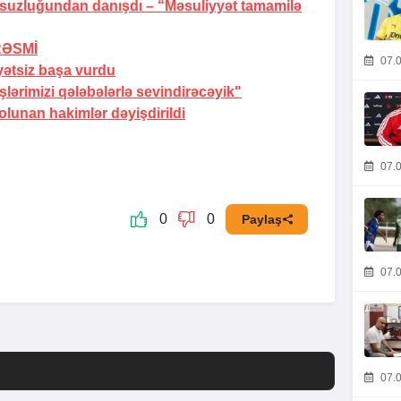
rsuzluğundan danışdı –
“Məsuliyyət tamamilə
RƏSMİ
07.0
yətsiz başa vurdu
ərimizi qələbələrlə sevindirəcəyik"
lunan hakimlər dəyişdirildi
07.0
0
0
Paylaş
07.0
07.0