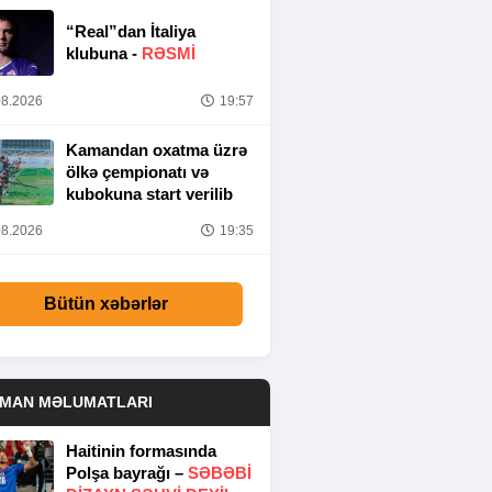
“Real”dan İtaliya
klubuna -
RƏSMİ
8.2026
19:57
Kamandan oxatma üzrə
ölkə çempionatı və
kubokuna start verilib
8.2026
19:35
Bütün xəbərlər
DMAN MƏLUMATLARI
Haitinin formasında
Polşa bayrağı –
SƏBƏBI