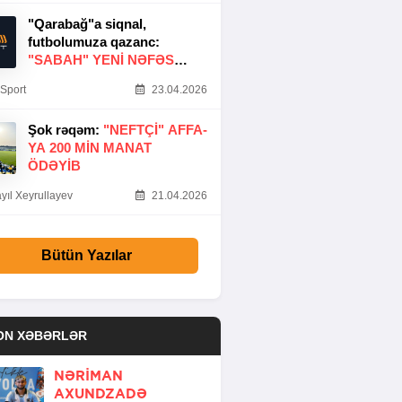
"Qarabağ"a siqnal,
futbolumuza qazanc:
"SABAH" YENI NƏFƏS
GƏTIRDI
Sport
23.04.2026
Şok rəqəm:
"NEFTÇI" AFFA-
YA 200 MIN MANAT
ÖDƏYIB
yıl Xeyrullayev
21.04.2026
Bütün Yazılar
ON XƏBƏRLƏR
NƏRIMAN
AXUNDZADƏ