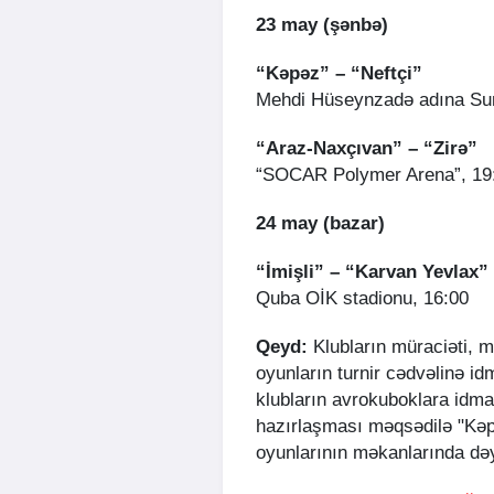
23 may (şənbə)
“Kəpəz” – “Neftçi”
Mehdi Hüseynzadə adına Sum
“Araz-Naxçıvan” –
“Zirə”
“SOCAR Polymer Arena”, 1
24 may (bazar)
“İmişli” – “Karvan Yevlax”
Quba OİK stadionu, 16:00
Qeyd:
Klubların müraciəti, m
oyunların turnir cədvəlinə i
klubların avrokuboklara idm
hazırlaşması məqsədilə "Kəpə
oyunlarının məkanlarında dəyi