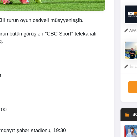
III turun oyun cədvəli müəyyənləşib.
APA 
urun bütün görüşləri “CBC Sport” telekanalı
q.
İsma
0
:00
S
qayıt şəhər stadionu, 19:30