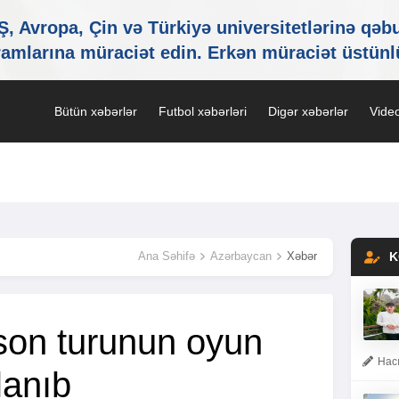
Bütün xəbərlər
Futbol xəbərləri
Digər xəbərlər
Video
Ana Səhifə
Azərbaycan
Xəbər
K
on turunun oyun
Hacı
lanıb