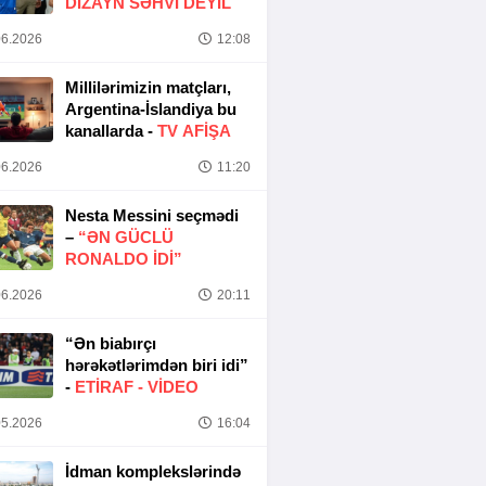
DIZAYN SƏHVI DEYIL
6.2026
12:08
Millilərimizin matçları,
Argentina-İslandiya bu
kanallarda -
TV AFİŞA
6.2026
11:20
Nesta Messini seçmədi
–
“ƏN GÜCLÜ
RONALDO IDI”
6.2026
20:11
“Ən biabırçı
hərəkətlərimdən biri idi”
-
ETIRAF -
VİDEO
5.2026
16:04
İdman komplekslərində