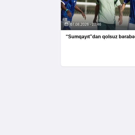
07.08.2026 - 20:46
“Sumqayıt”dan qolsuz bərabər