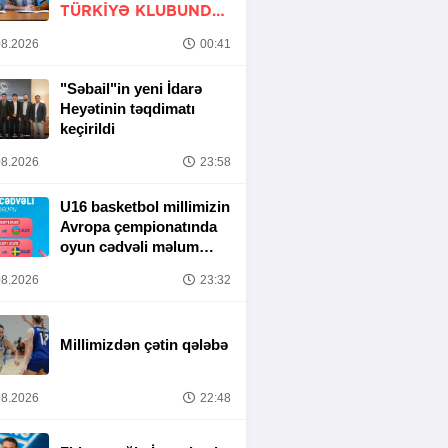
TÜRKIYƏ KLUBUNDA
-
RƏSMİ
8.2026
00:41
"Səbail"in yeni İdarə
Heyətinin təqdimatı
keçirildi
8.2026
23:58
U16 basketbol millimizin
Avropa çempionatında
oyun cədvəli məlum
olub
8.2026
23:32
Millimizdən çətin qələbə
8.2026
22:48