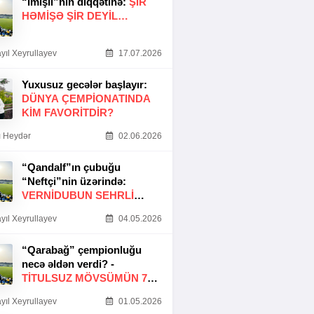
“İmişli”nin diqqətinə:
ŞIR
HƏMIŞƏ ŞIR DEYIL…
yıl Xeyrullayev
17.07.2026
Yuxusuz gecələr başlayır:
DÜNYA ÇEMPIONATINDA
KIM FAVORITDIR?
 Heydər
02.06.2026
“Qandalf”ın çubuğu
“Neftçi”nin üzərində:
VERNİDUBUN SEHRLİ
TOXUNUŞU
yıl Xeyrullayev
04.05.2026
“Qarabağ” çempionluğu
necə əldən verdi? -
TITULSUZ MÖVSÜMÜN 7
SƏBƏBI
yıl Xeyrullayev
01.05.2026