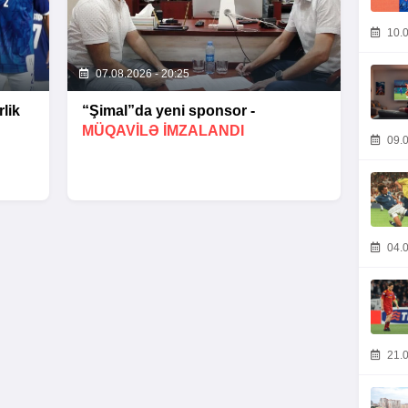
10.0
07.08.2026 - 20:25
lik
“Şimal”da yeni sponsor -
MÜQAVİLƏ İMZALANDI
09.0
04.0
21.0