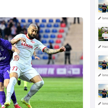
İsma
Hacı
İsma
İsma