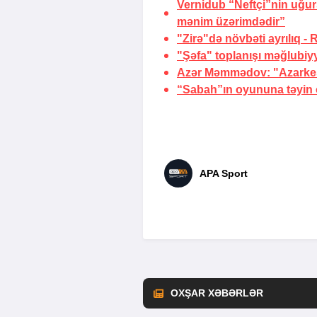
Vernidub “Neftçi”nin uğu
mənim üzərimdədir”
"Zirə"də növbəti ayrılıq -
"Şəfa" toplanışı məğlubiy
Azər Məmmədov: "Azarkeşl
“Sabah”ın oyununa təyin o
APA Sport
OXŞAR XƏBƏRLƏR