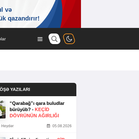
lar
ÖŞƏ YAZILARI
“Qarabağ”ı qara buludlar
bürüyüb? -
KEÇID
DÖVRÜNÜN AĞIRLIĞI
 Heydər
05.08.2026