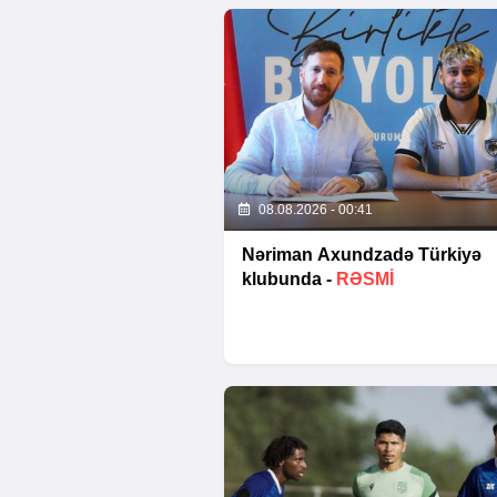
08.08.2026 - 00:41
Nəriman Axundzadə Türkiyə
klubunda -
RƏSMİ