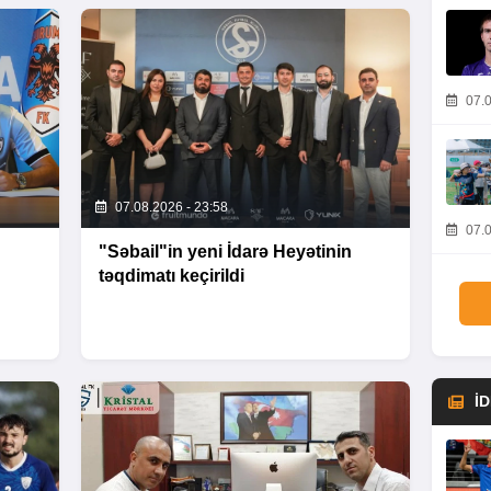
07.0
07.08.2026 - 23:58
07.0
"Səbail"in yeni İdarə Heyətinin
təqdimatı keçirildi
İ