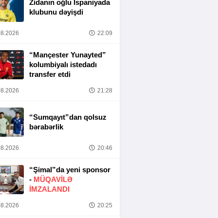
Zidanın oğlu İspaniyada
klubunu dəyişdi
8.2026
22:09
“Mançester Yunayted”
kolumbiyalı istedadı
transfer etdi
8.2026
21:28
“Sumqayıt”dan qolsuz
bərabərlik
8.2026
20:46
“Şimal”da yeni sponsor
-
MÜQAVİLƏ
İMZALANDI
8.2026
20:25