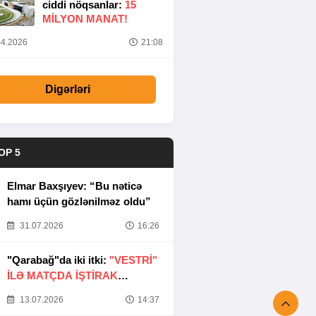
ciddi nöqsanlar:
15
MILYON MANAT!
4.2026
21:08
Digərləri
OP 5
Elmar Baxşıyev: “Bu nəticə
hamı üçün gözlənilməz oldu”
31.07.2026
16:26
"Qarabağ"da iki itki:
"VESTRİ"
İLƏ MATÇDA İŞTİRAK
ETMƏYƏCƏKLƏR
13.07.2026
14:37