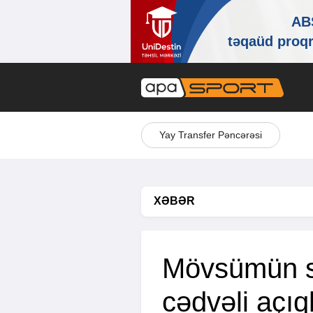
Yay Transfer Pəncərəsi
XƏBƏR
Mövsümün s
cədvəli açıq