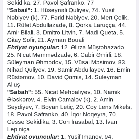
Sekidika, 27, Pavol Şafranko, 77
"Səbail":
1. Hüseynəli Quliyev, 74. Yusif
Nəbiyev (k), 77. Fərid Nəbiyev, 20. Mert Çelik,
11. Rüfət Abdullazadə, 8. Qorka Laruçça, 44.
Amir Bilali, 3. Dmitro Litvin, 7. Madi Queta, 5.
Gitay Sofir, 21. Ayman Bouali
Ehtiyat oyunçular:
12. Əlirza Müştəbazadə,
25. Nicat Məmmədzadə, 6. Cabir Əmirli, 18.
Süleyman Əhmədov, 15. Vüsal Məsimov, 83.
Nihad Quliyev, 19. Samir Abdullayev, 16. Emin
Rüstəmov, 10. David Qomis, 14. Suleyman
Alluş
"Sabah":
55. Nicat Mehbalıyev, 10. Namik
Ələskərov, 4. Elvin Camalov (k), 2. Amin
Seydiyev, 7. Boyan Letiç, 20. Coy Lens Mikels,
18. Pavol Safranko, 40. İqor Noqeyra, 70.
Cesse Sekidika, 3. Con İrasabal, 13. İvan
Lepiniça
Ehtiyat oyunçular:
1. Yusif İmanov, 94.