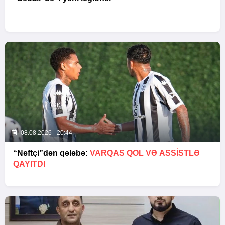
08.08.2026 - 20:44
“Neftçi”dən qələbə:
VARQAS QOL VƏ ASSİSTLƏ
QAYITDI