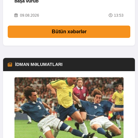
başa vurub
V
16
09.08.2026
13:53
Bütün xəbərlər
İDMAN MƏLUMATLARI