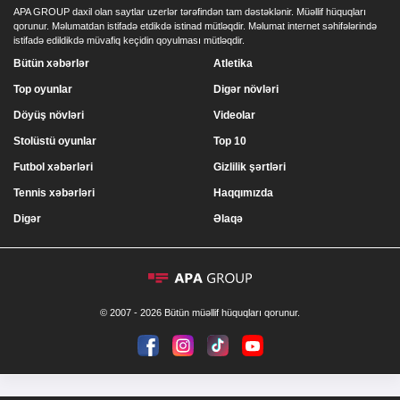
APA GROUP daxil olan saytlar uzerlər tərəfindən tam dəstəklənir. Müəllif hüquqları
qorunur. Məlumatdan istifadə etdikdə istinad mütləqdir. Məlumat internet səhifələrində
istifadə edildikdə müvafiq keçidin qoyulması mütləqdir.
Bütün xəbərlər
Atletika
Top oyunlar
Digər növləri
Döyüş növləri
Videolar
Stolüstü oyunlar
Top 10
Futbol xəbərləri
Gizlilik şərtləri
Tennis xəbərləri
Haqqımızda
Digər
Əlaqə
© 2007 - 2026 Bütün müəllif hüquqları qorunur.