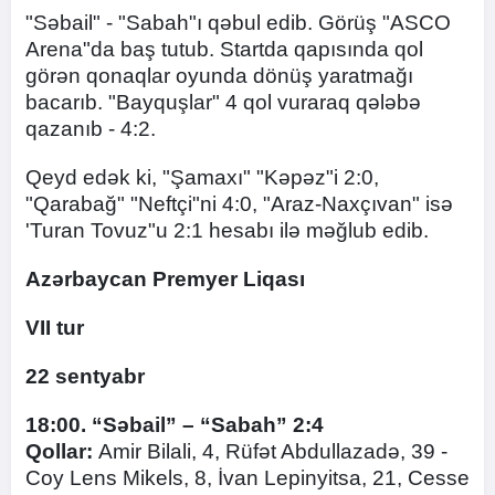
"Səbail" - "Sabah"ı qəbul edib. Görüş "ASCO
Arena"da baş tutub. Startda qapısında qol
görən qonaqlar oyunda dönüş yaratmağı
bacarıb. "Bayquşlar" 4 qol vuraraq qələbə
qazanıb - 4:2.
Qeyd edək ki, "Şamaxı" "Kəpəz"i 2:0,
"Qarabağ" "Neftçi"ni 4:0, "Araz-Naxçıvan" isə
'Turan Tovuz"u 2:1 hesabı ilə məğlub edib.
Azərbaycan Premyer Liqası
VII tur
22 sentyabr
18:00. “Səbail” – “Sabah” 2:4
Qollar:
Amir Bilali, 4, Rüfət Abdullazadə, 39 -
Coy Lens Mikels, 8, İvan Lepinyitsa, 21, Cesse