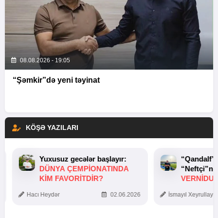
08.08.2026 - 19:05
“Şəmkir”də yeni təyinat
KÖŞƏ YAZILARI
Yuxusuz gecələr başlayır:
“Qandalf”
DÜNYA ÇEMPIONATINDA
“Neftçi”ni
KIM FAVORITDIR?
VERNİDUB
TOXUNUŞ
Hacı Heydər
02.06.2026
İsmayıl Xeyrullaye