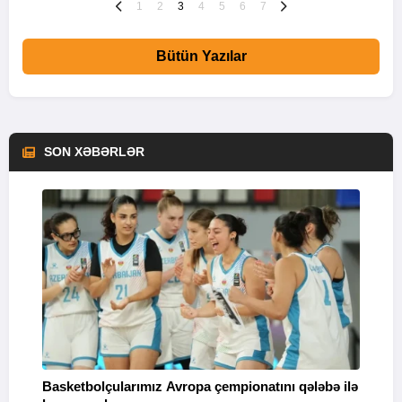
1
2
3
4
5
6
7
Bütün Yazılar
SON XƏBƏRLƏR
Basketbolçularımız Avropa çempionatını qələbə ilə
Q