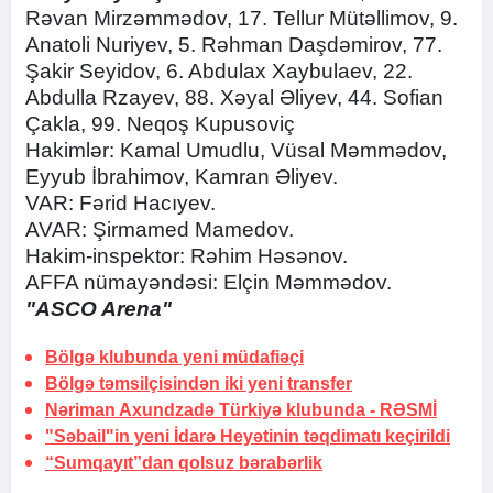
Rəvan Mirzəmmədov, 17. Tellur Mütəllimov, 9.
Anatoli Nuriyev, 5. Rəhman Daşdəmirov, 77.
Şakir Seyidov, 6. Abdulax Xaybulaev, 22.
Abdulla Rzayev, 88. Xəyal Əliyev, 44. Sofian
Çakla, 99. Neqoş Kupusoviç
Hakimlər: Kamal Umudlu, Vüsal Məmmədov,
Eyyub İbrahimov, Kamran Əliyev.
VAR: Fərid Hacıyev.
AVAR: Şirmamed Mamedov.
Hakim-inspektor: Rəhim Həsənov.
AFFA nümayəndəsi: Elçin Məmmədov.
"ASCO Arena"
Bölgə klubunda yeni müdafiəçi
Bölgə təmsilçisindən iki yeni transfer
Nəriman Axundzadə Türkiyə klubunda -
RƏSMİ
"Səbail"in yeni İdarə Heyətinin təqdimatı keçirildi
“Sumqayıt”dan qolsuz bərabərlik