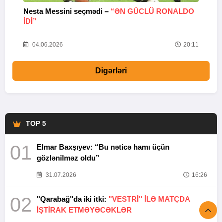
Nesta Messini seçmədi –
“ƏN GÜCLÜ RONALDO
“
IDI”
V
20
04.06.2026
20:11
Digərləri
TOP 5
01
Elmar Baxşıyev: “Bu nəticə hamı üçün
gözlənilməz oldu”
31.07.2026
16:26
02
"Qarabağ"da iki itki:
"VESTRİ" İLƏ MATÇDA
İŞTİRAK ETMƏYƏCƏKLƏR