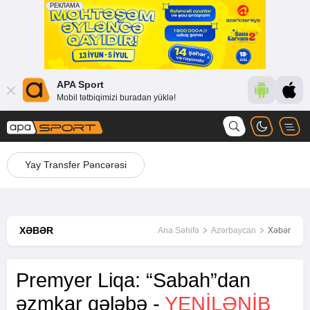
APA Sport
Mobil tətbiqimizi buradan yüklə!
Yay Transfer Pəncərəsi
XƏBƏR
Ana Səhifə
Azərbaycan
Xəbər
Premyer Liqa: “Sabah”dan
əzmkar qələbə -
YENİLƏNİB