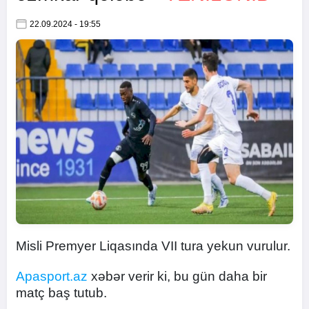
22.09.2024 - 19:55
Misli Premyer Liqasında VII tura yekun vurulur.
Apasport.az
xəbər verir ki, bu gün daha bir
matç baş tutub.