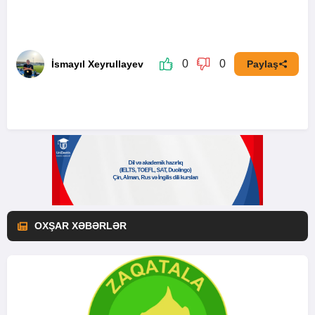
0
0
İsmayıl Xeyrullayev
Paylaş
OXŞAR XƏBƏRLƏR