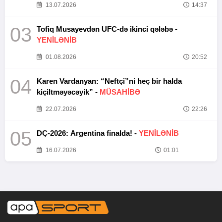
13.07.2026
14:37
03
Tofiq Musayevdən UFC-də ikinci qələbə -
YENİLƏNİB
01.08.2026
20:52
04
Karen Vardanyan: “Neftçi”ni heç bir halda
kiçiltməyəcəyik” -
MÜSAHİBƏ
22.07.2026
22:26
05
DÇ-2026: Argentina finalda! -
YENİLƏNİB
16.07.2026
01:01