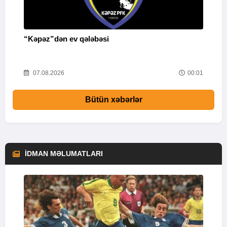
“Kəpəz”dən ev qələbəsi
Q
i
03
07.08.2026
00:01
Bütün xəbərlər
İDMAN MƏLUMATLARI