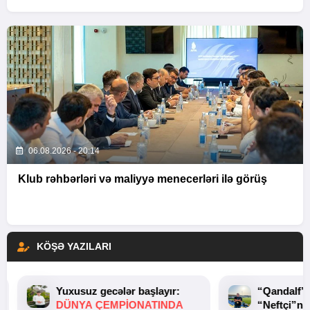
06.08.2026 - 20:14
Klub rəhbərləri və maliyyə menecerləri ilə görüş
KÖŞƏ YAZILARI
Yuxusuz gecələr başlayır:
“Qandalf”
DÜNYA ÇEMPIONATINDA
“Neftçi”ni