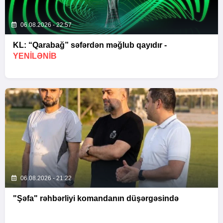
06.08.2026 - 22:57
KL: “Qarabağ” səfərdən məğlub qayıdır -
YENİLƏNİB
06.08.2026 - 21:22
"Şəfa" rəhbərliyi komandanın düşərgəsində