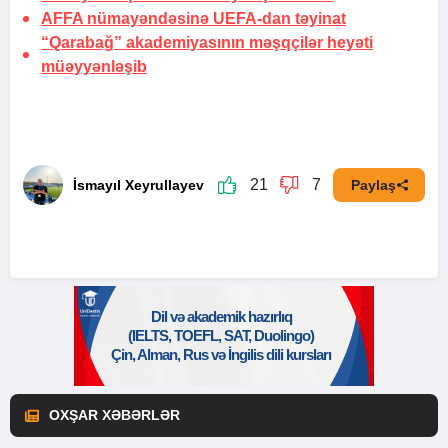
AFFA nümayəndəsinə UEFA-dan təyinat
“Qarabağ” akademiyasının məşqçilər heyəti
müəyyənləşib
21
7
İsmayıl Xeyrullayev
Paylaş
OXŞAR XƏBƏRLƏR