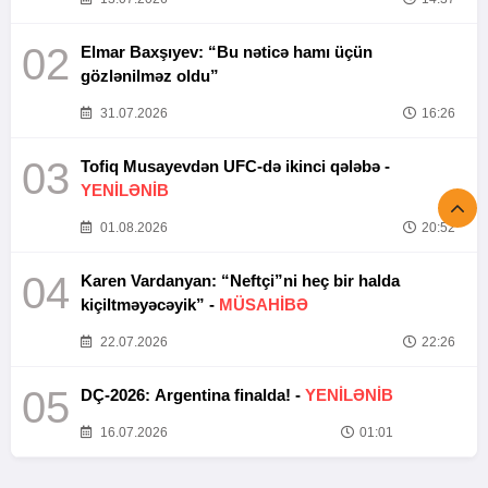
02
Elmar Baxşıyev: “Bu nəticə hamı üçün
gözlənilməz oldu”
31.07.2026
16:26
03
Tofiq Musayevdən UFC-də ikinci qələbə -
YENİLƏNİB
01.08.2026
20:52
04
Karen Vardanyan: “Neftçi”ni heç bir halda
kiçiltməyəcəyik” -
MÜSAHİBƏ
22.07.2026
22:26
05
DÇ-2026: Argentina finalda! -
YENİLƏNİB
16.07.2026
01:01