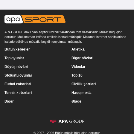
APA GROUP daxil olan saytlar uzerlər tərəfindən tam dəstəklənir. Müəllif hüquqları
qorunur. Məlumatdan istifadə etdikdə istinad mütləqdir. Məlumat internet səhifələrində
istifadə edildikdə müvafiq keçidin qoyulması mütləqdir.
Bütün xəbərlər
Atletika
Top oyunlar
Digər növləri
Döyüş növləri
Videolar
Stolüstü oyunlar
Top 10
Futbol xəbərləri
Gizlilik şərtləri
Tennis xəbərləri
Haqqımızda
Digər
Əlaqə
© 2007 - 2026 Bütün müəllif hüquqları qorunur.