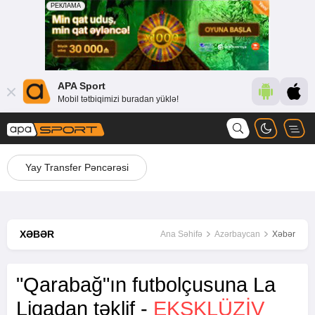
APA Sport
Mobil tətbiqimizi buradan yüklə!
Yay Transfer Pəncərəsi
XƏBƏR
Ana Səhifə
Azərbaycan
Xəbər
"Qarabağ"ın futbolçusuna La
Liqadan təklif -
EKSKLÜZİV