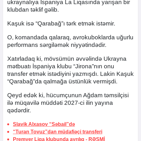
ukraynalıya İspaniya La Liqasında yarışan bir
klubdan təklif gəlib.
Kaşuk isə “Qarabağ”ı tərk etmək istəmir.
O, komandada qalaraq, avrokuboklarda uğurlu
performans sərgiləmək niyyətindədir.
Xatırladaq ki, mövsümün əvvəlində Ukrayna
mətbuatı İspaniya klubu “Jirona”nın onu
transfer etmək istədiyini yazmışdı. Lakin Kaşuk
“Qarabağ”da qalmağa üstünlük vermişdi.
Qeyd edək ki, hücumçunun Ağdam təmsilçisi
ilə müqavilə müddəti 2027-ci ilin yayına
qədərdir.
Slavik Alxasov “Səbail”də
“Turan Tovuz”dan müdafiəçi transferi
Premyer Liqa klubunda ayrılıq -
RƏSMİ