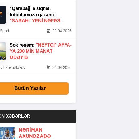
"Qarabağ"a siqnal,
futbolumuza qazanc:
"SABAH" YENI NƏFƏS
GƏTIRDI
Sport
23.04.2026
Şok rəqəm:
"NEFTÇI" AFFA-
YA 200 MIN MANAT
ÖDƏYIB
yıl Xeyrullayev
21.04.2026
Bütün Yazılar
ON XƏBƏRLƏR
NƏRIMAN
AXUNDZADƏ