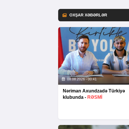
OXŞAR XƏBƏRLƏR
08.08.2026 - 00:41
Nəriman Axundzadə Türkiyə
klubunda -
RƏSMİ