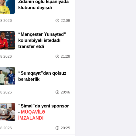
Zidanın oğlu İspaniyada
klubunu dəyişdi
8.2026
22:09
“Mançester Yunayted”
kolumbiyalı istedadı
transfer etdi
8.2026
21:28
“Sumqayıt”dan qolsuz
bərabərlik
8.2026
20:46
“Şimal”da yeni sponsor
-
MÜQAVİLƏ
İMZALANDI
8.2026
20:25