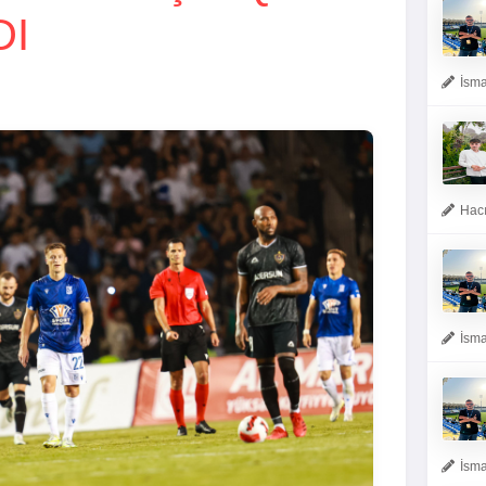
DI
İsma
Hacı
İsma
İsma