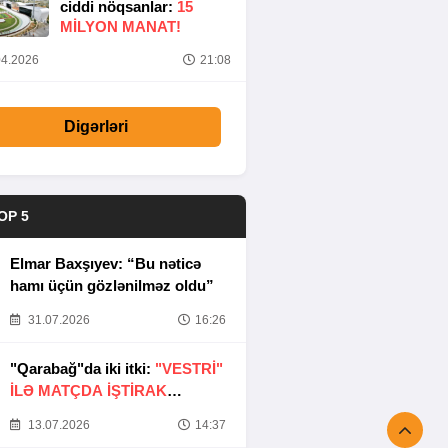
ciddi nöqsanlar:
15
MILYON MANAT!
4.2026
21:08
Digərləri
OP 5
Elmar Baxşıyev: “Bu nəticə
hamı üçün gözlənilməz oldu”
31.07.2026
16:26
"Qarabağ"da iki itki:
"VESTRİ"
İLƏ MATÇDA İŞTİRAK
ETMƏYƏCƏKLƏR
13.07.2026
14:37