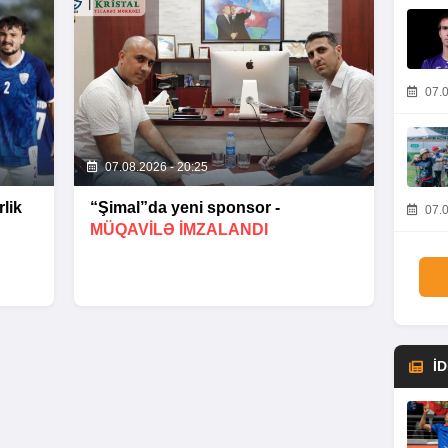
07.0
07.08.2026 - 20:25
lik
“Şimal”da yeni sponsor -
07.0
MÜQAVİLƏ İMZALANDI
İ