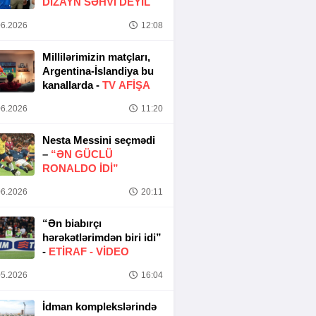
DIZAYN SƏHVI DEYIL
6.2026
12:08
Millilərimizin matçları,
Argentina-İslandiya bu
kanallarda -
TV AFİŞA
6.2026
11:20
Nesta Messini seçmədi
–
“ƏN GÜCLÜ
RONALDO IDI”
6.2026
20:11
“Ən biabırçı
hərəkətlərimdən biri idi”
-
ETIRAF -
VİDEO
5.2026
16:04
İdman komplekslərində