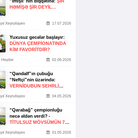
“İmişli”nin diqqətinə:
ŞIR
HƏMIŞƏ ŞIR DEYIL…
yıl Xeyrullayev
17.07.2026
Yuxusuz gecələr başlayır:
DÜNYA ÇEMPIONATINDA
KIM FAVORITDIR?
 Heydər
02.06.2026
“Qandalf”ın çubuğu
“Neftçi”nin üzərində:
VERNİDUBUN SEHRLİ
TOXUNUŞU
yıl Xeyrullayev
04.05.2026
“Qarabağ” çempionluğu
necə əldən verdi? -
TITULSUZ MÖVSÜMÜN 7
SƏBƏBI
yıl Xeyrullayev
01.05.2026