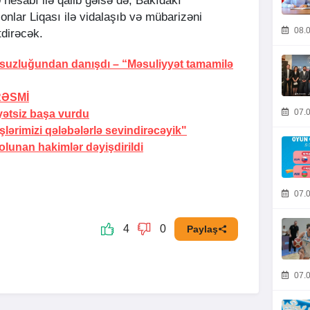
 hesabı ilə qalib gəlsə də, Bakıdakı
lar Liqası ilə vidalaşıb və mübarizəni
08.0
tdirəcək.
rsuzluğundan danışdı –
“Məsuliyyət tamamilə
RƏSMİ
07.0
yətsiz başa vurdu
ərimizi qələbələrlə sevindirəcəyik"
lunan hakimlər dəyişdirildi
07.0
4
0
Paylaş
07.0