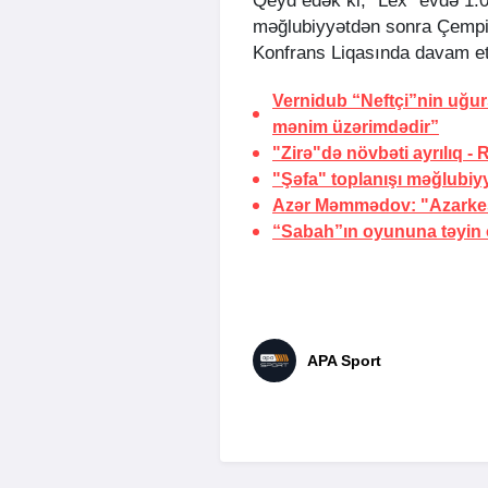
Qeyd edək ki, “Lex” evdə 1:0
məğlubiyyətdən sonra Çempion
Konfrans Liqasında davam e
Vernidub “Neftçi”nin uğu
mənim üzərimdədir”
"Zirə"də növbəti ayrılıq -
"Şəfa" toplanışı məğlubiy
Azər Məmmədov: "Azarkeşl
“Sabah”ın oyununa təyin o
APA Sport