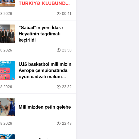
TÜRKIYƏ KLUBUNDA
-
RƏSMİ
8.2026
00:41
"Səbail"in yeni İdarə
Heyətinin təqdimatı
keçirildi
8.2026
23:58
U16 basketbol millimizin
Avropa çempionatında
oyun cədvəli məlum
olub
8.2026
23:32
Millimizdən çətin qələbə
8.2026
22:48