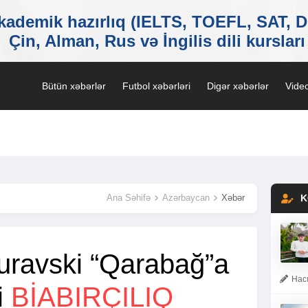
Bütün xəbərlər
Futbol xəbərləri
Digər xəbərlər
Video
Ana Səhifə
Azərbaycan
Xəbər
K
ravski “Qarabağ”a
Hacı
i
BIABIRÇILIQ