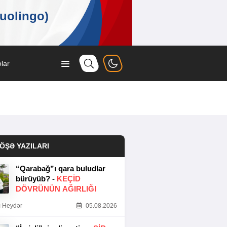
lar
ÖŞƏ YAZILARI
“Qarabağ”ı qara buludlar
bürüyüb? -
KEÇID
DÖVRÜNÜN AĞIRLIĞI
 Heydər
05.08.2026