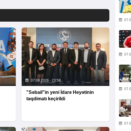
07.0
07.0
07.08.2026 - 23:58
07.0
"Səbail"in yeni İdarə Heyətinin
təqdimatı keçirildi
07.0