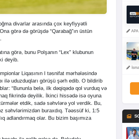
doğma divarlar arasında çox keyfiyyətli
 Ona görə də görüşdə “Qarabağ”ın üstün
APA 
”.
tına görə, bunu Polşanın “Lex” klubunun
ki deyib.
İsma
mpionlar Liqasının I təsnifat mərhələsində
 ilə uduzduqları görüşü şərh edib. O bildirib
ublar: “Bununla belə, ilk dəqiqədə qol vurduq və
aq fikrində deyilik. İkinci hissədə isə oyuna
ötürmələr etdik, sadə səhvlərə yol verdik. Bu,
öz səhvlərimizdən buraxdıq. Təəssüf ki, 1:5
S
ılıq adlandırmaq olar. Bu bizim başımıza