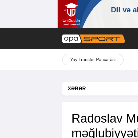
Yay Transfer Pəncərəsi
XƏBƏR
Radoslav Mu
məğlubiyyət