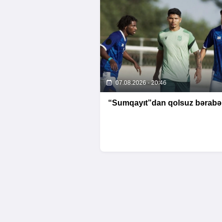
07.08.2026 - 20:46
“Sumqayıt”dan qolsuz bərabər