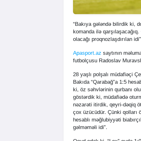
“Bakıya gələndə bilirdik ki, 
komanda ilə qarşılaşacağıq.
olacağı proqnozlaşdırılan idi
Apasport.az
saytının məluma
futbolçusu Radoslav Muravs
28 yaşlı polşalı müdafiəçi Çe
Bakıda “Qarabağ”a 1:5 hesabı
ki, öz səhvlərinin qurbanı ol
göstərdik ki, müdafiədə oturm
nəzarəti itirdik, qeyri-dəqiq 
çox üzücüdür. Çünki qolları 
hesablı məğlubiyyəti biabırç
gəlməməli idi”.