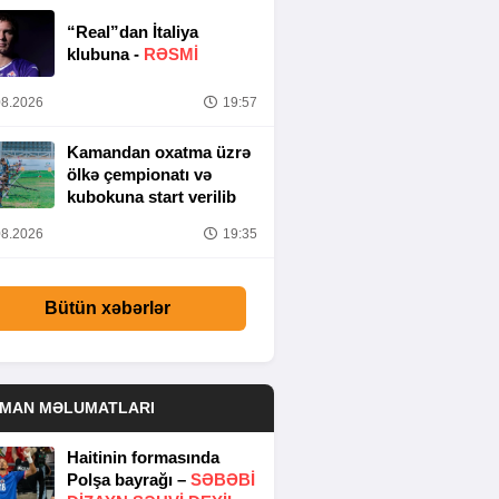
“Real”dan İtaliya
klubuna -
RƏSMİ
8.2026
19:57
Kamandan oxatma üzrə
ölkə çempionatı və
kubokuna start verilib
8.2026
19:35
Bütün xəbərlər
DMAN MƏLUMATLARI
Haitinin formasında
Polşa bayrağı –
SƏBƏBI