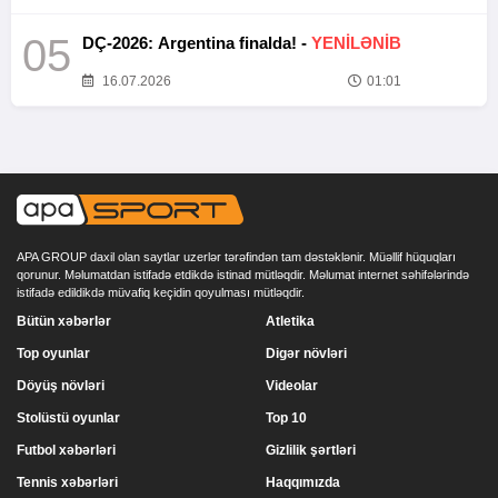
05
DÇ-2026: Argentina finalda! -
YENİLƏNİB
16.07.2026
01:01
APA GROUP daxil olan saytlar uzerlər tərəfindən tam dəstəklənir. Müəllif hüquqları
qorunur. Məlumatdan istifadə etdikdə istinad mütləqdir. Məlumat internet səhifələrində
istifadə edildikdə müvafiq keçidin qoyulması mütləqdir.
Bütün xəbərlər
Atletika
Top oyunlar
Digər növləri
Döyüş növləri
Videolar
Stolüstü oyunlar
Top 10
Futbol xəbərləri
Gizlilik şərtləri
Tennis xəbərləri
Haqqımızda