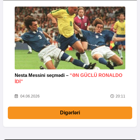
Nesta Messini seçmədi –
“ƏN GÜCLÜ RONALDO
“
IDI”
V
20
04.06.2026
20:11
Digərləri