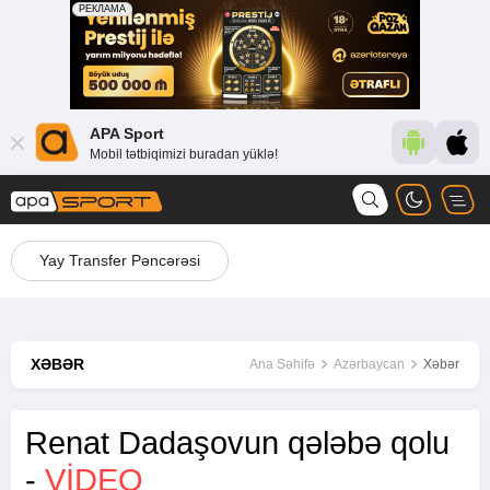
APA Sport
Mobil tətbiqimizi buradan yüklə!
Yay Transfer Pəncərəsi
XƏBƏR
Ana Səhifə
Azərbaycan
Xəbər
Renat Dadaşovun qələbə qolu
-
VİDEO