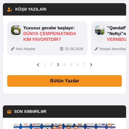
KÖŞƏ YAZILARI
Yuxusuz gecələr başlayır:
“Qandalf”
DÜNYA ÇEMPIONATINDA
“Neftçi”ni
KIM FAVORITDIR?
VERNİDUB
TOXUNUŞ
Hacı Heydər
02.06.2026
İsmayıl Xeyrullaye
1
2
3
4
5
6
7
Bütün Yazılar
SON XƏBƏRLƏR