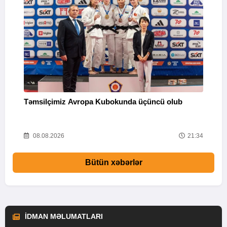
Təmsilçimiz Avropa Kubokunda üçüncü olub
“
Q
58
08.08.2026
21:34
Bütün xəbərlər
İDMAN MƏLUMATLARI