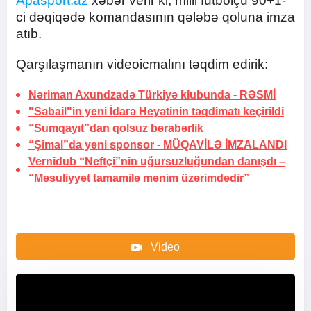
Apasport.az
xəbər verir ki, milli futbolçu 90+1-
ci dəqiqədə komandasının qələbə qoluna imza
atıb.
Qarşılaşmanın videoicmalını təqdim edirik:
Nəriman Axundzadə Türkiyə klubunda -
RƏSMİ
"Səbail"in yeni İdarə Heyətinin təqdimatı keçirildi
“Sumqayıt”dan qolsuz bərabərlik
“Şimal”da yeni sponsor -
MÜQAVİLƏ İMZALANDI
Vernidub “Neftçi”nin uğursuzluğundan danışdı –
“Məsuliyyət tamamilə mənim üzərimdədir”
Video