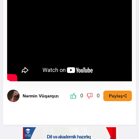
0
0
Nərmin Vüqarqızı
Paylaş