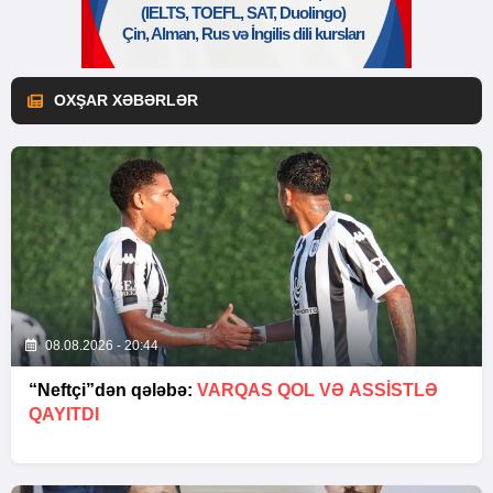
OXŞAR XƏBƏRLƏR
08.08.2026 - 20:44
“Neftçi”dən qələbə:
VARQAS QOL VƏ ASSİSTLƏ
QAYITDI