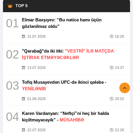
TOP 5
01
Elmar Baxşıyev: “Bu nəticə hamı üçün
gözlənilməz oldu”
31.07.2026
16:26
02
"Qarabağ"da iki itki:
"VESTRİ" İLƏ MATÇDA
İŞTİRAK ETMƏYƏCƏKLƏR
13.07.2026
14:37
03
Tofiq Musayevdən UFC-də ikinci qələbə -
YENİLƏNİB
01.08.2026
20:52
04
Karen Vardanyan: “Neftçi”ni heç bir halda
kiçiltməyəcəyik” -
MÜSAHİBƏ
22.07.2026
22:26