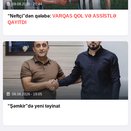
08.08.2026 - 20:44
“Neftçi”dən qələbə:
VARQAS QOL VƏ ASSİSTLƏ
QAYITDI
08.08.2026 - 19:05
“Şəmkir”də yeni təyinat