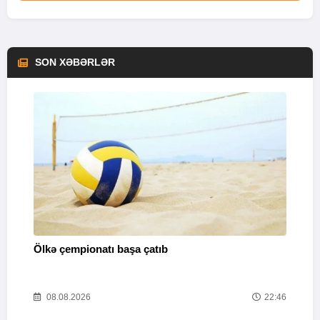
SON XƏBƏRLƏR
Ölkə çempionatı başa çatıb
T
37
08.08.2026
22:46