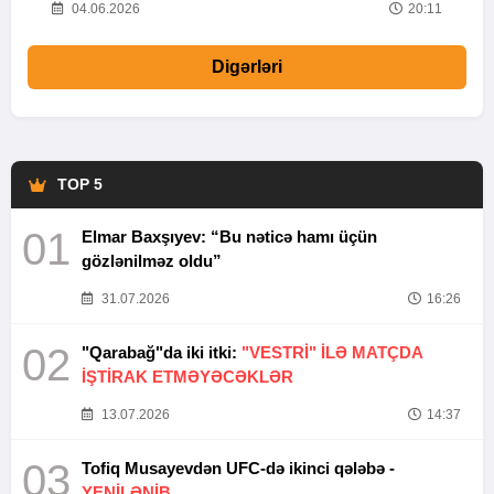
20
04.06.2026
20:11
Digərləri
TOP 5
01
Elmar Baxşıyev: “Bu nəticə hamı üçün
gözlənilməz oldu”
31.07.2026
16:26
02
"Qarabağ"da iki itki:
"VESTRİ" İLƏ MATÇDA
İŞTİRAK ETMƏYƏCƏKLƏR
13.07.2026
14:37
03
Tofiq Musayevdən UFC-də ikinci qələbə -
YENİLƏNİB