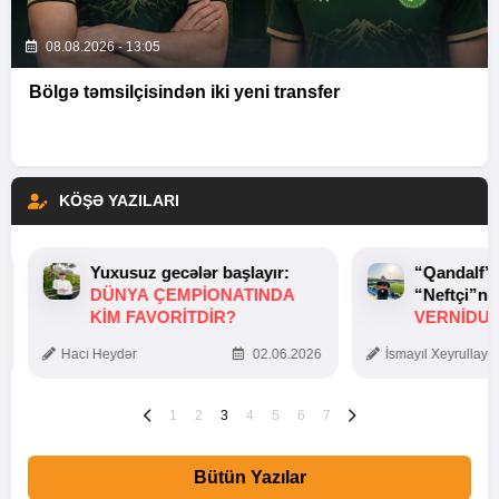
08.08.2026 - 13:05
Bölgə təmsilçisindən iki yeni transfer
KÖŞƏ YAZILARI
Yuxusuz gecələr başlayır:
“Qandalf”
DÜNYA ÇEMPIONATINDA
“Neftçi”ni
KIM FAVORITDIR?
VERNİDUB
TOXUNUŞ
Hacı Heydər
02.06.2026
İsmayıl Xeyrullaye
1
2
3
4
5
6
7
Bütün Yazılar