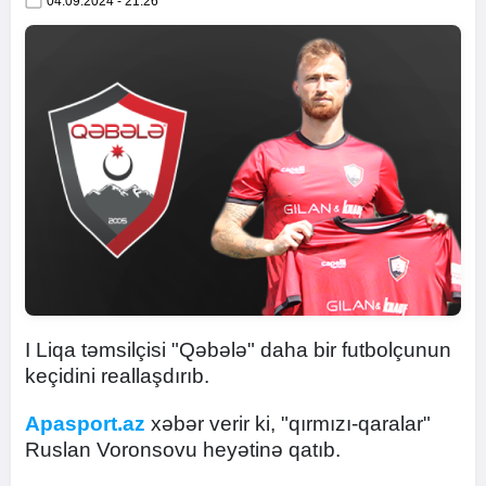
04.09.2024 - 21:26
I Liqa təmsilçisi "Qəbələ" daha bir futbolçunun
keçidini reallaşdırıb.
Apasport.az
xəbər verir ki, "qırmızı-qaralar"
Ruslan Voronsovu heyətinə qatıb.