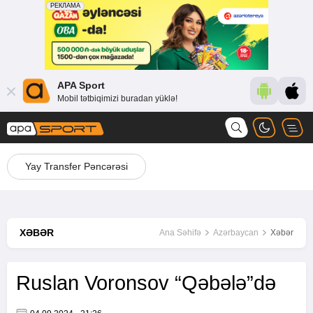
APA Sport
Mobil tətbiqimizi buradan yüklə!
Yay Transfer Pəncərəsi
XƏBƏR
Ana Səhifə
Azərbaycan
Xəbər
Ruslan Voronsov “Qəbələ”də