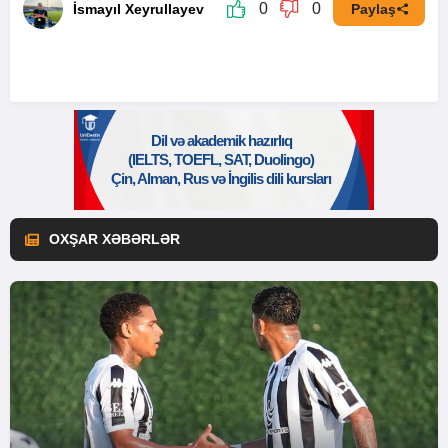
0
0
İsmayıl Xeyrullayev
Paylaş
OXŞAR XƏBƏRLƏR