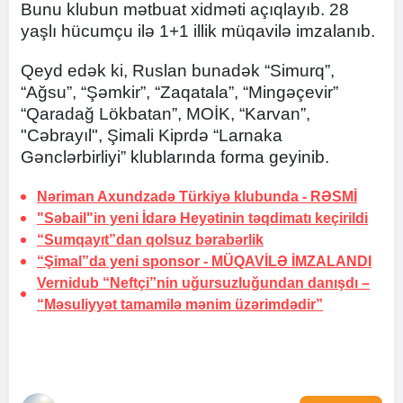
Bunu klubun mətbuat xidməti açıqlayıb. 28
yaşlı hücumçu ilə 1+1 illik müqavilə imzalanıb.
Qeyd edək ki, Ruslan bunadək “Simurq”,
“Ağsu”, “Şəmkir”, “Zaqatala”, “Mingəçevir”
“Qaradağ Lökbatan”, MOİK, “Karvan”,
"Cəbrayıl", Şimali Kiprdə “Larnaka
Gənclərbirliyi” klublarında forma geyinib.
Nəriman Axundzadə Türkiyə klubunda -
RƏSMİ
"Səbail"in yeni İdarə Heyətinin təqdimatı keçirildi
“Sumqayıt”dan qolsuz bərabərlik
“Şimal”da yeni sponsor -
MÜQAVİLƏ İMZALANDI
Vernidub “Neftçi”nin uğursuzluğundan danışdı –
“Məsuliyyət tamamilə mənim üzərimdədir”