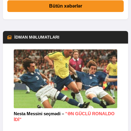
Bütün xəbərlər
İDMAN MƏLUMATLARI
Nesta Messini seçmədi –
“ƏN GÜCLÜ RONALDO
“
IDI”
V