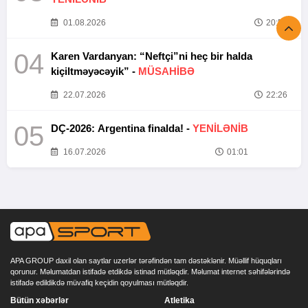
01.08.2026
20:52
04
Karen Vardanyan: “Neftçi”ni heç bir halda
kiçiltməyəcəyik” -
MÜSAHİBƏ
22.07.2026
22:26
05
DÇ-2026: Argentina finalda! -
YENİLƏNİB
16.07.2026
01:01
APA GROUP daxil olan saytlar uzerlər tərəfindən tam dəstəklənir. Müəllif hüquqları
qorunur. Məlumatdan istifadə etdikdə istinad mütləqdir. Məlumat internet səhifələrində
istifadə edildikdə müvafiq keçidin qoyulması mütləqdir.
Bütün xəbərlər
Atletika