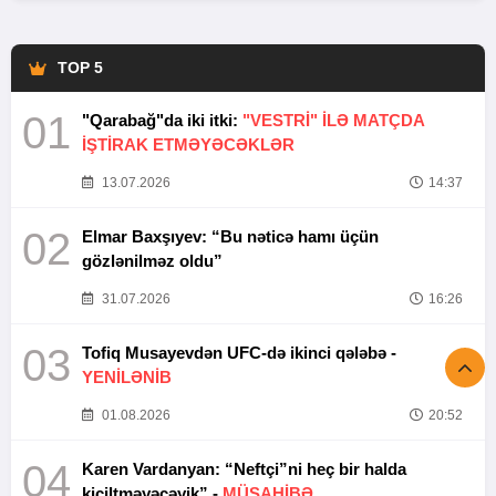
TOP 5
01
"Qarabağ"da iki itki:
"VESTRİ" İLƏ MATÇDA
İŞTİRAK ETMƏYƏCƏKLƏR
13.07.2026
14:37
02
Elmar Baxşıyev: “Bu nəticə hamı üçün
gözlənilməz oldu”
31.07.2026
16:26
03
Tofiq Musayevdən UFC-də ikinci qələbə -
YENİLƏNİB
01.08.2026
20:52
04
Karen Vardanyan: “Neftçi”ni heç bir halda
kiçiltməyəcəyik” -
MÜSAHİBƏ