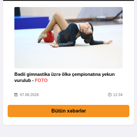
Bədii gimnastika üzrə ölkə çempionatına yekun
A
vurulub -
FOTO
s
56
07.08.2026
12:34
Bütün xəbərlər