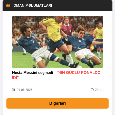
İDMAN MƏLUMATLARI
Nesta Messini seçmədi –
“ƏN GÜCLÜ RONALDO
“
IDI”
V
20
04.06.2026
20:11
Digərləri