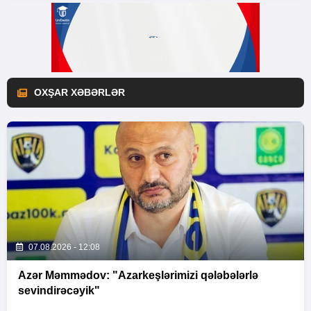
OXŞAR XƏBƏRLƏR
07.08.2026 - 12:08
Azər Məmmədov: "Azarkeşlərimizi qələbələrlə
sevindirəcəyik"