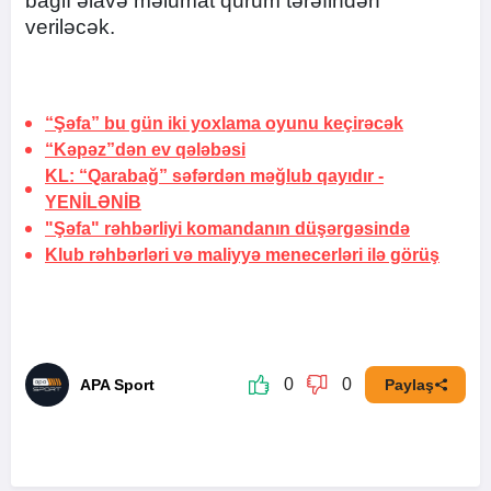
bağlı əlavə məlumat qurum tərəfindən
veriləcək.
“Şəfa” bu gün iki yoxlama oyunu keçirəcək
“Kəpəz”dən ev qələbəsi
KL: “Qarabağ” səfərdən məğlub qayıdır -
YENİLƏNİB
"Şəfa" rəhbərliyi komandanın düşərgəsində
Klub rəhbərləri və maliyyə menecerləri ilə görüş
0
0
APA Sport
Paylaş