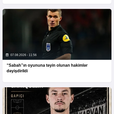
07.08.2026 - 11:56
“Sabah”ın oyununa təyin olunan hakimlər
dəyişdirildi