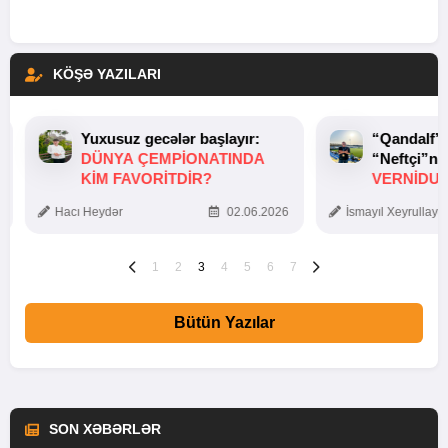
KÖŞƏ YAZILARI
Yuxusuz gecələr başlayır:
“Qandalf”
DÜNYA ÇEMPIONATINDA
“Neftçi”ni
KIM FAVORITDIR?
VERNİDUB
TOXUNUŞ
Hacı Heydər
02.06.2026
İsmayıl Xeyrullaye
1
2
3
4
5
6
7
Bütün Yazılar
SON XƏBƏRLƏR