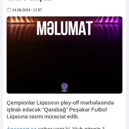
14.08.2024 - 17:07
Çempionlar Liqasının pley-off mərhələsində
iştirak edəcək “Qarabağ” Peşəkar Futbol
Liqasına rəsmi müraciət edib.