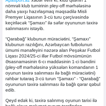
Apasport.az
xəbər verir ki, klub qitənin 1
nömrəli klub turnirinin pley-off mərhələsinə
daha yaxşı hazırlaşmaq məqsədilə Misli
Premyer Liqasının 3-cü turu çərçivəsində
keçiriləcək “Şamaxı” ilə səfər oyununun təxirə
salınmasını istəyib.
“Qarabağ” klubunun müraciətini, “Şamaxı”
klubunun razılığını, Azərbaycan futbolunun
ümumi mənafeyini nəzərə alan Peşəkar Futbol
Liqası 2024/25-ci illər Futbol mövsümünün
Əsasnaməsinin 6-cı maddəsinin 1-ci bəndini
(pley-off mərhələsinə yüksələn komandanın 1
oyunun təxirə salınması ilə bağlı müraciətini)
rəhbər tutaraq 3-cü turun “Şamaxı” - “Qarabağ”
oyununun təxirə salınması ilə bağlı qərar qəbul
edib.
Qeyd edək ki, təxirə salınmış oyunun tarixi ilə