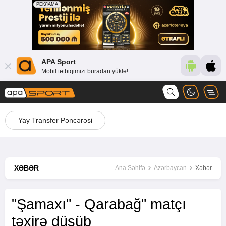
APA Sport
Mobil tətbiqimizi buradan yüklə!
Yay Transfer Pəncərəsi
XƏBƏR
Ana Səhifə
Azərbaycan
Xəbər
"Şamaxı" - Qarabağ" matçı
təxirə düşüb