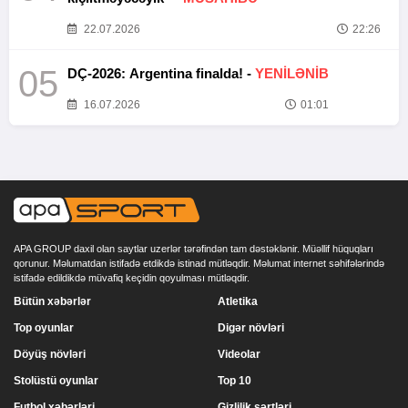
22.07.2026
22:26
05
DÇ-2026: Argentina finalda! -
YENİLƏNİB
16.07.2026
01:01
APA GROUP daxil olan saytlar uzerlər tərəfindən tam dəstəklənir. Müəllif hüquqları
qorunur. Məlumatdan istifadə etdikdə istinad mütləqdir. Məlumat internet səhifələrində
istifadə edildikdə müvafiq keçidin qoyulması mütləqdir.
Bütün xəbərlər
Atletika
Top oyunlar
Digər növləri
Döyüş növləri
Videolar
Stolüstü oyunlar
Top 10
Futbol xəbərləri
Gizlilik şərtləri