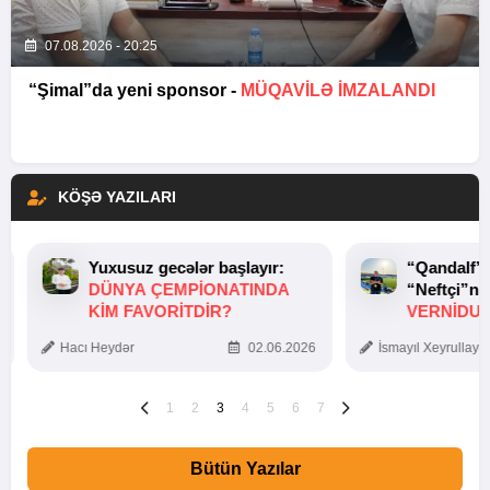
07.08.2026 - 20:25
“Şimal”da yeni sponsor -
MÜQAVİLƏ İMZALANDI
KÖŞƏ YAZILARI
Yuxusuz gecələr başlayır:
“Qandalf”
DÜNYA ÇEMPIONATINDA
“Neftçi”ni
KIM FAVORITDIR?
VERNİDUB
TOXUNUŞ
Hacı Heydər
02.06.2026
İsmayıl Xeyrullaye
1
2
3
4
5
6
7
Bütün Yazılar