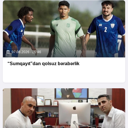
07.08.2026 - 20:46
“Sumqayıt”dan qolsuz bərabərlik