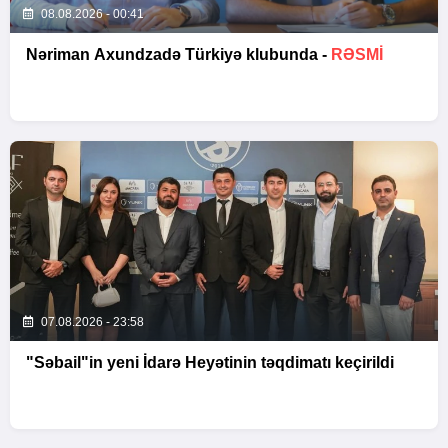
08.08.2026 - 00:41
Nəriman Axundzadə Türkiyə klubunda -
RƏSMİ
07.08.2026 - 23:58
"Səbail"in yeni İdarə Heyətinin təqdimatı keçirildi