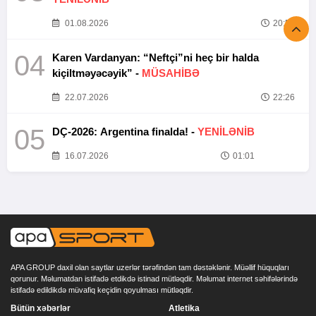
01.08.2026
20:52
04
Karen Vardanyan: “Neftçi”ni heç bir halda
kiçiltməyəcəyik” -
MÜSAHİBƏ
22.07.2026
22:26
05
DÇ-2026: Argentina finalda! -
YENİLƏNİB
16.07.2026
01:01
APA GROUP daxil olan saytlar uzerlər tərəfindən tam dəstəklənir. Müəllif hüquqları
qorunur. Məlumatdan istifadə etdikdə istinad mütləqdir. Məlumat internet səhifələrində
istifadə edildikdə müvafiq keçidin qoyulması mütləqdir.
Bütün xəbərlər
Atletika