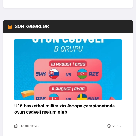
SON XƏBƏRLƏR
U16 basketbol millimizin Avropa çempionatında
M
oyun cədvəli məlum olub
58
07.08.2026
23:32