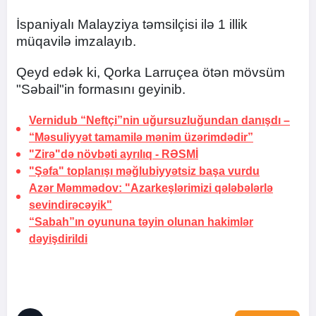
İspaniyalı Malayziya təmsilçisi ilə 1 illik
müqavilə imzalayıb.
Qeyd edək ki, Qorka Larruçea ötən mövsüm
"Səbail"in formasını geyinib.
Vernidub “Neftçi”nin uğursuzluğundan danışdı –
“Məsuliyyət tamamilə mənim üzərimdədir”
"Zirə"də növbəti ayrılıq -
RƏSMİ
"Şəfa" toplanışı məğlubiyyətsiz başa vurdu
Azər Məmmədov: "Azarkeşlərimizi qələbələrlə
sevindirəcəyik"
“Sabah”ın oyununa təyin olunan hakimlər
dəyişdirildi