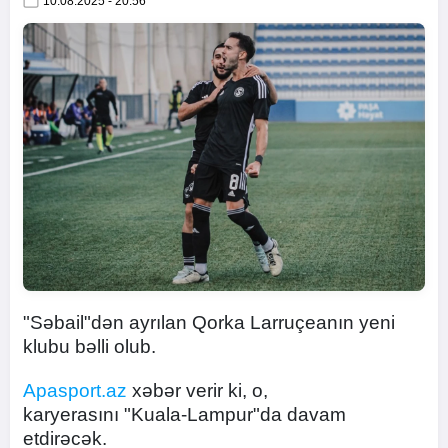
10.08.2025 - 20:56
"Səbail"dən ayrılan Qorka Larruçeanın yeni
klubu bəlli olub.
Apasport.az
xəbər verir ki, o,
karyerasını "Kuala-Lampur"da davam
etdirəcək.