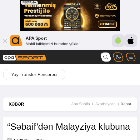
APA Sport
Mobil tətbiqimizi buradan yüklə!
Yay Transfer Pəncərəsi
XƏBƏR
Ana Səhifə
Azərbaycan
Xəbər
“Səbail”dən Malayziya klubuna