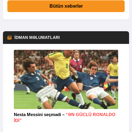
Bütün xəbərlər
İDMAN MƏLUMATLARI
Nesta Messini seçmədi –
“ƏN GÜCLÜ RONALDO
“
IDI”
V