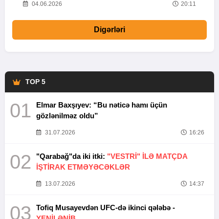
20
04.06.2026
20:11
Digərləri
TOP 5
01
Elmar Baxşıyev: “Bu nəticə hamı üçün
gözlənilməz oldu”
31.07.2026
16:26
02
"Qarabağ"da iki itki:
"VESTRİ" İLƏ MATÇDA
İŞTİRAK ETMƏYƏCƏKLƏR
13.07.2026
14:37
03
Tofiq Musayevdən UFC-də ikinci qələbə -
YENİLƏNİB