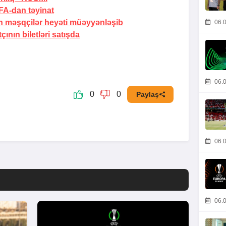
A-dan təyinat
 məşqçilər heyəti müəyyənləşib
06.0
nın biletləri satışda
06.0
0
0
Paylaş
06.0
06.0