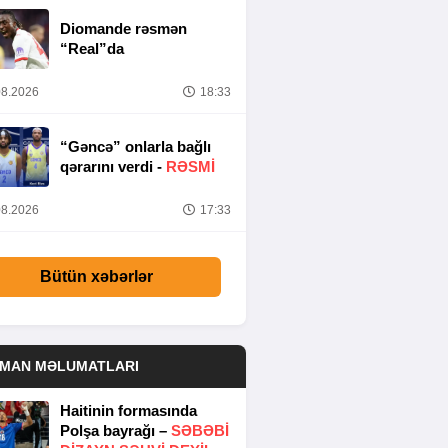
Diomande rəsmən
“Real”da
8.2026
18:33
“Gəncə” onlarla bağlı
qərarını verdi -
RƏSMİ
8.2026
17:33
Bütün xəbərlər
DMAN MƏLUMATLARI
Haitinin formasında
Polşa bayrağı –
SƏBƏBI