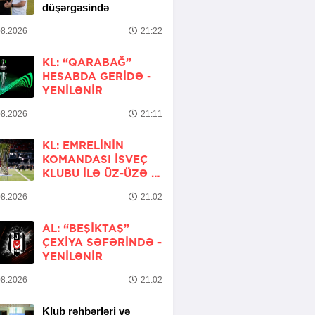
düşərgəsində
8.2026
21:22
KL: “QARABAĞ”
HESABDA GERIDƏ -
YENİLƏNİR
8.2026
21:11
KL: EMRELININ
KOMANDASI İSVEÇ
KLUBU ILƏ ÜZ-ÜZƏ -
YENİLƏNİR
8.2026
21:02
AL: “BEŞIKTAŞ”
ÇEXIYA SƏFƏRINDƏ -
YENİLƏNİR
8.2026
21:02
Klub rəhbərləri və