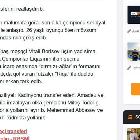
ferini reallaşdırıb.
ən məlumata görə, son ölkə çempionu serbiyalı
 ilə anlaşıb. 26 yaşlı oyunçu ötən mövsüm
APA 
ndasında çıxış edib.
 baş məşqçi Vitali Borisov üçün yad sima
FA Çempionlar Liqasının ilkin seçmə
 icarə əsasında “qırmızı-ağlar”ın formasını
İsma
matçda qol vuran futzalçı “Riqa” ilə dueldə
ı erkən tərk edib.
ziliyalı Kadinyonu transfer edən, Amadeu və
lə imzalayan ölkə çempionu Miloş Todoriç,
orla yollarını ayırıb. Məhəmməd Abbasov və
S
bi xidmətə yollanıb.
i transferi
ılıq -
RƏSMİ