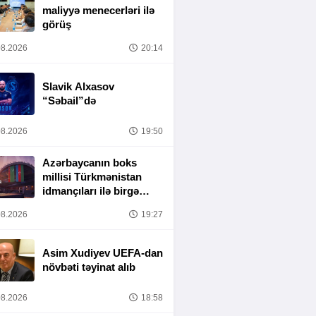
maliyyə menecerləri ilə
görüş
8.2026
20:14
Slavik Alxasov
“Səbail”də
8.2026
19:50
Azərbaycanın boks
millisi Türkmənistan
idmançıları ilə birgə
Bakıda hazırlığa
8.2026
19:27
başlayıb
Asim Xudiyev UEFA-dan
növbəti təyinat alıb
8.2026
18:58