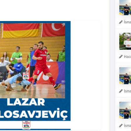
İsma
Hacı
İsma
İsma