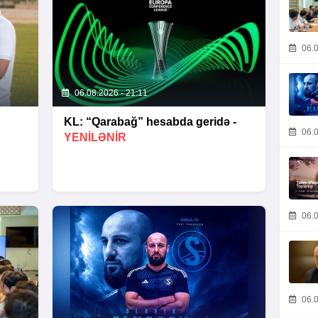
06.0
06.08.2026 - 21:11
KL: “Qarabağ” hesabda geridə -
06.0
YENİLƏNİR
06.0
06.0