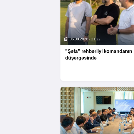
06.08.2026 - 21:22
"Şəfa" rəhbərliyi komandanın
düşərgəsində