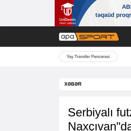
Yay Transfer Pəncərəsi
XƏBƏR
Serbiyalı fut
Naxçıvan"d