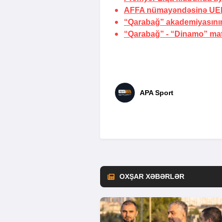
AFFA nümayəndəsinə UEF
“Qarabağ” akademiyasının
“Qarabağ” - “Dinamo” matçı
APA Sport
OXŞAR XƏBƏRLƏR