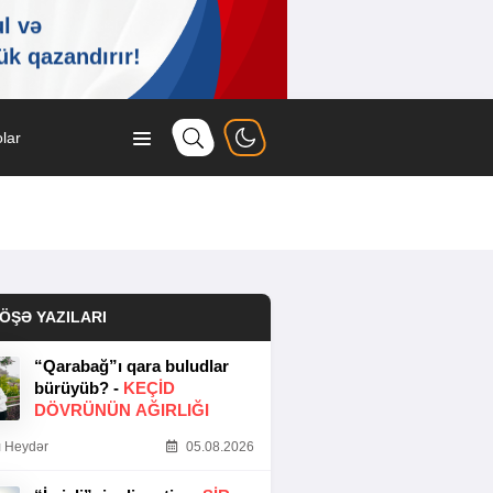
lar
ÖŞƏ YAZILARI
“Qarabağ”ı qara buludlar
bürüyüb? -
KEÇID
DÖVRÜNÜN AĞIRLIĞI
 Heydər
05.08.2026