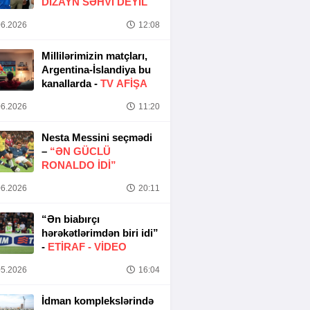
DIZAYN SƏHVI DEYIL
6.2026
12:08
Millilərimizin matçları,
Argentina-İslandiya bu
kanallarda -
TV AFİŞA
6.2026
11:20
Nesta Messini seçmədi
–
“ƏN GÜCLÜ
RONALDO IDI”
6.2026
20:11
“Ən biabırçı
hərəkətlərimdən biri idi”
-
ETIRAF -
VİDEO
5.2026
16:04
İdman komplekslərində