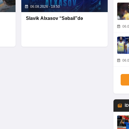
06.08.2026 - 19:50
Slavik Alxasov “Səbail”də
06.0
06.0
İ