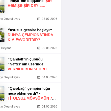
“İmişli”nin diqqətinə:
ŞIR
HƏMIŞƏ ŞIR DEYIL…
yıl Xeyrullayev
17.07.2026
Yuxusuz gecələr başlayır:
DÜNYA ÇEMPIONATINDA
KIM FAVORITDIR?
 Heydər
02.06.2026
“Qandalf”ın çubuğu
“Neftçi”nin üzərində:
VERNİDUBUN SEHRLİ
TOXUNUŞU
yıl Xeyrullayev
04.05.2026
“Qarabağ” çempionluğu
necə əldən verdi? -
TITULSUZ MÖVSÜMÜN 7
SƏBƏBI
yıl Xeyrullayev
01.05.2026