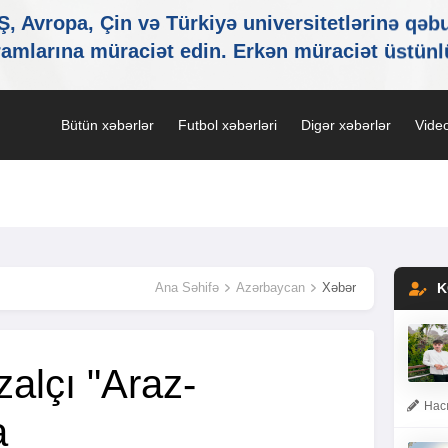
Bütün xəbərlər
Futbol xəbərləri
Digər xəbərlər
Video
Ana Səhifə
Azərbaycan
Xəbər
K
zalçı "Araz-
Hacı
a