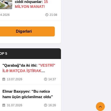
ciddi nöqsanlar:
15
MILYON MANAT!
4.2026
21:08
Digərləri
OP 5
"Qarabağ"da iki itki:
"VESTRİ"
İLƏ MATÇDA İŞTİRAK
ETMƏYƏCƏKLƏR
13.07.2026
14:37
Elmar Baxşıyev: “Bu nəticə
hamı üçün gözlənilməz oldu”
31.07.2026
16:26