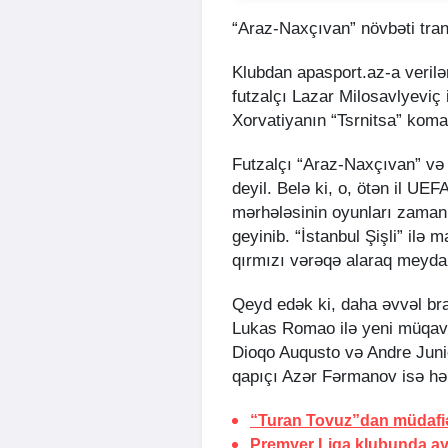
“Araz-Naxçıvan” növbəti trans
Klubdan apasport.az-a veril
futzalçı Lazar Milosavlyeviç
Xorvatiyanın “Tsrnitsa” koma
Futzalçı “Araz-Naxçıvan” və
deyil. Belə ki, o, ötən il UE
mərhələsinin oyunları zamanı
geyinib. “İstanbul Şişli” ilə 
qırmızı vərəqə alaraq meydan
Qeyd edək ki, daha əvvəl bra
Lukas Romao ilə yeni müqavi
Dioqo Auqusto və Andre Juni
qapıçı Azər Fərmanov isə hər
“Turan Tovuz”dan müdafiəç
Premyer Liqa klubunda ayr