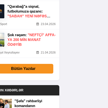
"Qarabağ"a siqnal,
futbolumuza qazanc:
"SABAH" YENI NƏFƏS
GƏTIRDI
Sport
23.04.2026
Şok rəqəm:
"NEFTÇI" AFFA-
YA 200 MIN MANAT
ÖDƏYIB
yıl Xeyrullayev
21.04.2026
Bütün Yazılar
ON XƏBƏRLƏR
"Şəfa" rəhbərliyi
komandanın