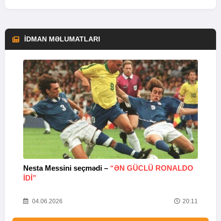
İDMAN MƏLUMATLARI
Nesta Messini seçmədi –
“ƏN GÜCLÜ RONALDO
“
IDI”
V
20
04.06.2026
20:11