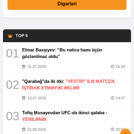
Digərləri
TOP 5
01
Elmar Baxşıyev: “Bu nəticə hamı üçün
gözlənilməz oldu”
31.07.2026
16:26
02
"Qarabağ"da iki itki:
"VESTRİ" İLƏ MATÇDA
İŞTİRAK ETMƏYƏCƏKLƏR
13.07.2026
14:37
03
Tofiq Musayevdən UFC-də ikinci qələbə -
YENİLƏNİB
01.08.2026
20:52