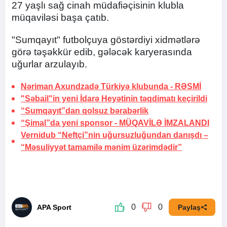
27 yaşlı sağ cinah müdafiəçisinin klubla
müqaviləsi başa çatıb.
"Sumqayıt" futbolçuya göstərdiyi xidmətlərə
görə təşəkkür edib, gələcək karyerasında
uğurlar arzulayıb.
Nəriman Axundzadə Türkiyə klubunda -
RƏSMİ
"Səbail"in yeni İdarə Heyətinin təqdimatı keçirildi
“Sumqayıt”dan qolsuz bərabərlik
“Şimal”da yeni sponsor -
MÜQAVİLƏ İMZALANDI
Vernidub “Neftçi”nin uğursuzluğundan danışdı –
“Məsuliyyət tamamilə mənim üzərimdədir”
0
0
APA Sport
Paylaş