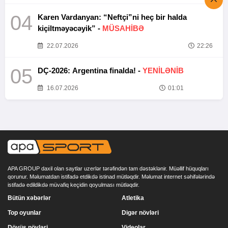
04
Karen Vardanyan: “Neftçi”ni heç bir halda
kiçiltməyəcəyik” -
MÜSAHİBƏ
22.07.2026
22:26
05
DÇ-2026: Argentina finalda! -
YENİLƏNİB
16.07.2026
01:01
APA GROUP daxil olan saytlar uzerlər tərəfindən tam dəstəklənir. Müəllif hüquqları
qorunur. Məlumatdan istifadə etdikdə istinad mütləqdir. Məlumat internet səhifələrində
istifadə edildikdə müvafiq keçidin qoyulması mütləqdir.
Bütün xəbərlər
Atletika
Top oyunlar
Digər növləri
Döyüş növləri
Videolar