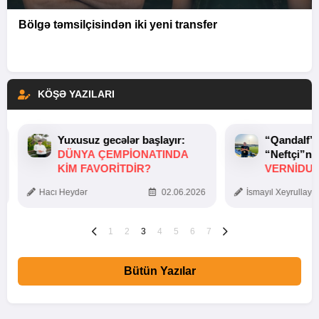
Bölgə təmsilçisindən iki yeni transfer
KÖŞƏ YAZILARI
Yuxusuz gecələr başlayır:
“Qandalf”
DÜNYA ÇEMPIONATINDA
“Neftçi”ni
KIM FAVORITDIR?
VERNİDUB
TOXUNUŞ
Hacı Heydər
02.06.2026
İsmayıl Xeyrullaye
1
2
3
4
5
6
7
Bütün Yazılar