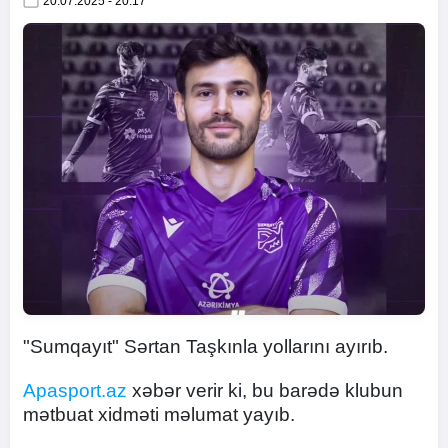
20.07.2025 - 20:17
"Sumqayıt" Sərtan Taşkınla yollarını ayırıb.
Apasport.az
xəbər verir ki, bu barədə klubun
mətbuat xidməti məlumat yayıb.