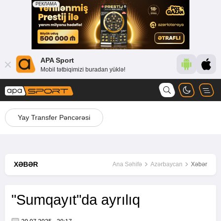
APA Sport
Mobil tətbiqimizi buradan yüklə!
Yay Transfer Pəncərəsi
XƏBƏR
Ana Səhifə
Azərbaycan
Xəbər
"Sumqayıt"da ayrılıq