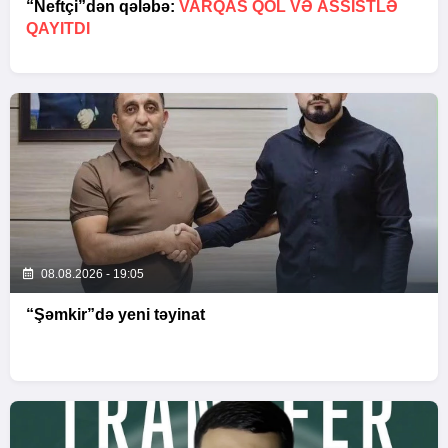
“Neftçi”dən qələbə:
VARQAS QOL VƏ ASSİSTLƏ
QAYITDI
08.08.2026 - 19:05
“Şəmkir”də yeni təyinat