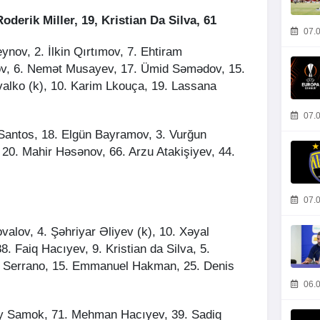
oderik Miller, 19, Kristian Da Silva, 61
07.0
ov, 2. İlkin Qırtımov, 7. Ehtiram
ov, 6. Nemət Musayev, 17. Ümid Səmədov, 15.
alko (k), 10. Karim Lkouça, 19. Lassana
07.0
 Santos, 18. Elgün Bayramov, 3. Vurğun
20. Mahir Həsənov, 66. Arzu Atakişiyev, 44.
07.0
valov, 4. Şəhriyar Əliyev (k), 10. Xəyal
8. Faiq Hacıyev, 9. Kristian da Silva, 5.
ro Serrano, 15. Emmanuel Hakman, 25. Denis
06.0
ey Samok, 71. Mehman Hacıyev, 39. Sadiq