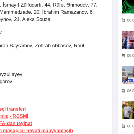
. İsmayıl Zülfüqarlı, 44. Rüfət Əhmədov, 77.
 Məmmədzadə, 20. İbrahim Ramazanov, 6.
ynov, 21. Aleks Souza
06.0
v
amran Bayramov, Zöhrab Abbasov, Rauf
06.0
eyzullayev
gərov
06.0
i transferi
ılıq -
RƏSMİ
A-dan təyinat
06.0
 məşqçilər heyəti müəyyənləşib