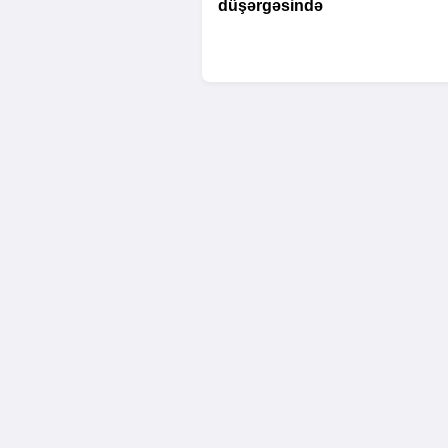
düşərgəsində