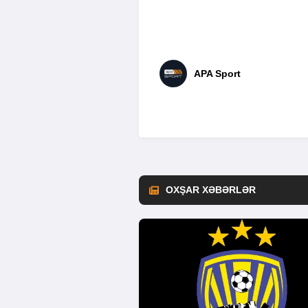
APA Sport
OXŞAR XƏBƏRLƏR