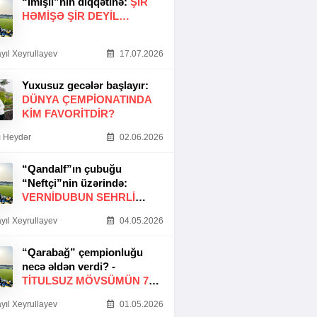
“İmişli”nin diqqətinə:
ŞIR
HƏMIŞƏ ŞIR DEYIL…
yıl Xeyrullayev
17.07.2026
Yuxusuz gecələr başlayır:
DÜNYA ÇEMPIONATINDA
KIM FAVORITDIR?
 Heydər
02.06.2026
“Qandalf”ın çubuğu
“Neftçi”nin üzərində:
VERNİDUBUN SEHRLİ
TOXUNUŞU
yıl Xeyrullayev
04.05.2026
“Qarabağ” çempionluğu
necə əldən verdi? -
TITULSUZ MÖVSÜMÜN 7
SƏBƏBI
yıl Xeyrullayev
01.05.2026