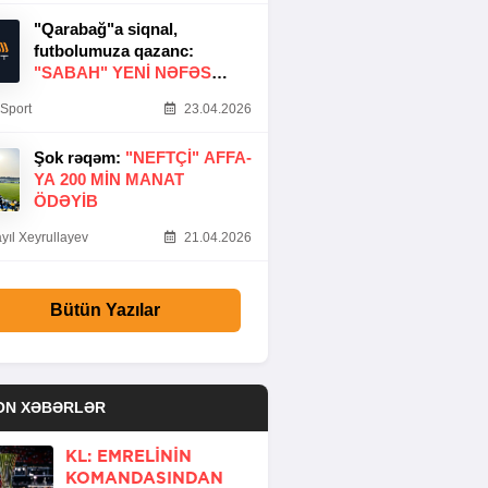
"Qarabağ"a siqnal,
futbolumuza qazanc:
"SABAH" YENI NƏFƏS
GƏTIRDI
Sport
23.04.2026
Şok rəqəm:
"NEFTÇI" AFFA-
YA 200 MIN MANAT
ÖDƏYIB
yıl Xeyrullayev
21.04.2026
Bütün Yazılar
ON XƏBƏRLƏR
KL: EMRELININ
KOMANDASINDAN