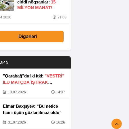
ciddi nöqsanlar:
15
MILYON MANAT!
4.2026
21:08
Digərləri
OP 5
"Qarabağ"da iki itki:
"VESTRİ"
İLƏ MATÇDA İŞTİRAK
ETMƏYƏCƏKLƏR
13.07.2026
14:37
Elmar Baxşıyev: “Bu nəticə
hamı üçün gözlənilməz oldu”
31.07.2026
16:26