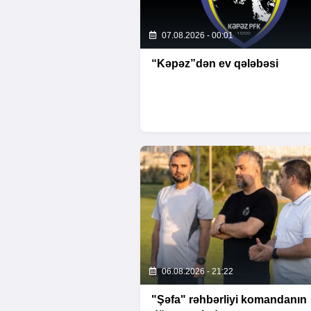
07.08.2026 - 00:01
“Kəpəz”dən ev qələbəsi
06.08.2026 - 21:22
"Şəfa" rəhbərliyi komandanın