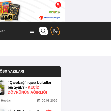
lar
ÖŞƏ YAZILARI
“Qarabağ”ı qara buludlar
bürüyüb? -
KEÇID
DÖVRÜNÜN AĞIRLIĞI
 Heydər
05.08.2026