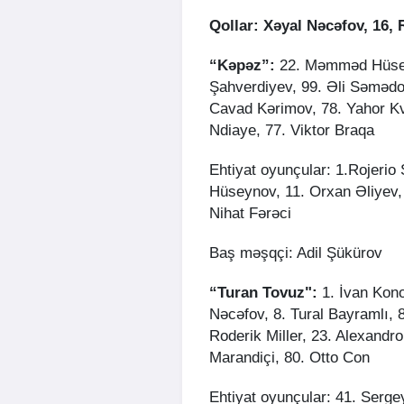
Qollar: Xəyal Nəcəfov, 16, R
“Kəpəz”:
22. Məmməd Hüseyn
Şahverdiyev, 99. Əli Səməd
Cavad Kərimov, 78. Yahor Kv
Ndiaye, 77. Viktor Braqa
Ehtiyat oyunçular: 1.Rojerio
Hüseynov, 11. Orxan Əliyev, 
Nihat Fərəci
Baş məşqçi: Adil Şükürov
“Turan Tovuz":
1. İvan Kono
Nəcəfov, 8. Tural Bayramlı, 8
Roderik Miller, 23. Alexand
Marandiçi, 80. Otto Con
Ehtiyat oyunçular: 41. Serg