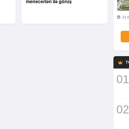
menecerləri ilə görüş
21.0
T
01
02