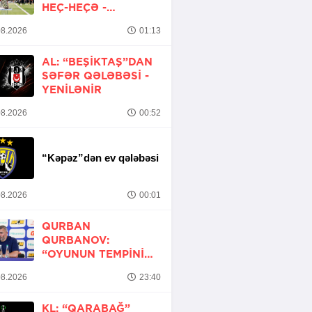
HEÇ-HEÇƏ -
YENİLƏNİB
8.2026
01:13
AL: “BEŞIKTAŞ”DAN
SƏFƏR QƏLƏBƏSI -
YENİLƏNİR
8.2026
00:52
“Kəpəz”dən ev qələbəsi
8.2026
00:01
QURBAN
QURBANOV:
“OYUNUN TEMPINI
ARTIRMALI IDIK”
8.2026
23:40
KL: “QARABAĞ”