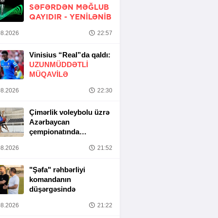
SƏFƏRDƏN MƏĞLUB
QAYIDIR -
YENİLƏNİB
8.2026
22:57
Vinisius “Real”da qaldı:
UZUNMÜDDƏTLİ
MÜQAVİLƏ
8.2026
22:30
Çimərlik voleybolu üzrə
Azərbaycan
çempionatında
yarımfinal mərhələsi
8.2026
21:52
başa çatıb
"Şəfa" rəhbərliyi
komandanın
düşərgəsində
8.2026
21:22