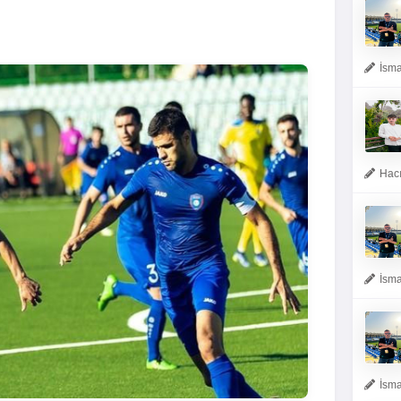
İsma
Hacı
İsma
İsma