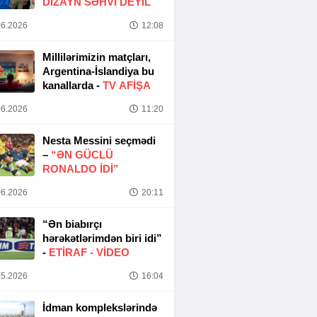
DIZAYN SƏHVI DEYIL
6.2026
12:08
Millilərimizin matçları,
Argentina-İslandiya bu
kanallarda -
TV AFİŞA
6.2026
11:20
Nesta Messini seçmədi
–
“ƏN GÜCLÜ
RONALDO IDI”
6.2026
20:11
“Ən biabırçı
hərəkətlərimdən biri idi”
-
ETIRAF -
VİDEO
5.2026
16:04
İdman komplekslərində