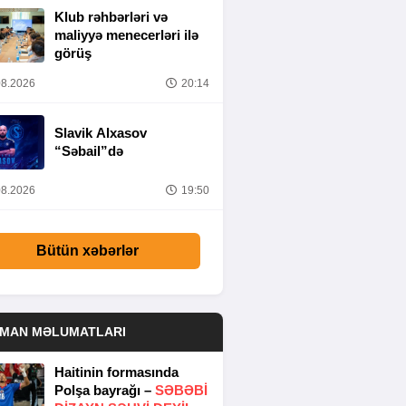
Klub rəhbərləri və
maliyyə menecerləri ilə
görüş
8.2026
20:14
Slavik Alxasov
“Səbail”də
8.2026
19:50
Bütün xəbərlər
DMAN MƏLUMATLARI
Haitinin formasında
Polşa bayrağı –
SƏBƏBI