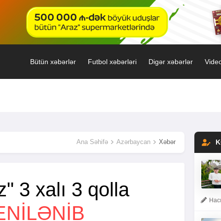
Bütün xəbərlər
Futbol xəbərləri
Digər xəbərlər
Video
Ana Səhifə
Azərbaycan
Xəbər
K
" 3 xalı 3 qolla
Hacı
ENİLƏNİB