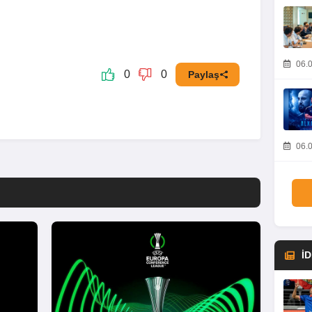
06.0
0
0
Paylaş
06.0
İ