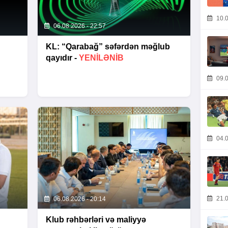
10.0
06.08.2026 - 22:57
KL: “Qarabağ” səfərdən məğlub
qayıdır -
YENİLƏNİB
09.0
04.0
21.0
06.08.2026 - 20:14
Klub rəhbərləri və maliyyə