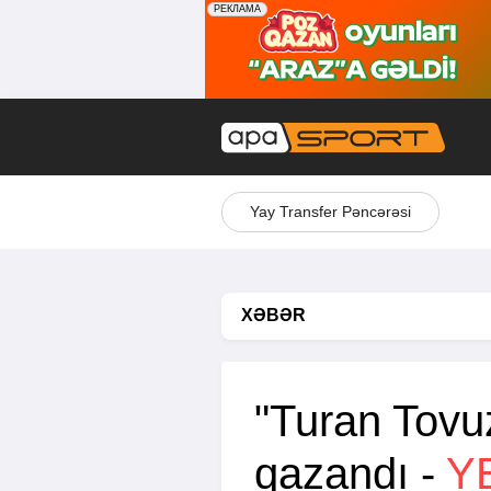
Yay Transfer Pəncərəsi
XƏBƏR
"Turan Tovuz
qazandı -
Y