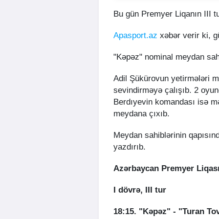
Bu gün Premyer Liqanın III t
Apasport.az
xəbər verir ki, g
"Kəpəz" nominal meydan sahi
Adil Şükürovun yetirmələri m
sevindirməyə çalışıb. 2 oyun
Berdıyevin komandası isə mə
meydana çıxıb.
Meydan sahiblərinin qapısınd
yazdırıb.
Azərbaycan Premyer Liqas
I dövrə, III tur
18:15. "Kəpəz" - "Turan To