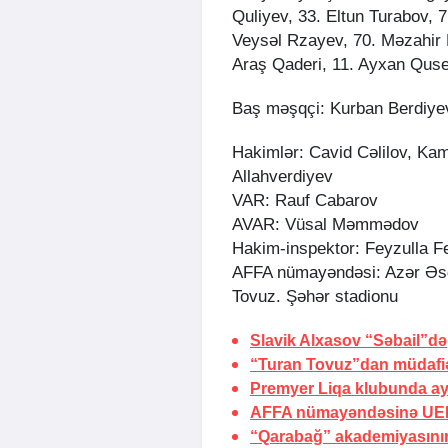
Quliyev, 33. Eltun Turabov, 7
Veysəl Rzayev, 70. Məzahir
Araş Qaderi, 11. Ayxan Quse
Baş məşqçi: Kurban Berdiye
Hakimlər: Cavid Cəlilov, K
Allahverdiyev
VAR: Rauf Cabarov
AVAR: Vüsal Məmmədov
Hakim-inspektor: Feyzulla F
AFFA nümayəndəsi: Azər Əs
Tovuz. Şəhər stadionu
Slavik Alxasov “Səbail”də
“Turan Tovuz”dan müdafiəç
Premyer Liqa klubunda ayr
AFFA nümayəndəsinə UEF
“Qarabağ” akademiyasının