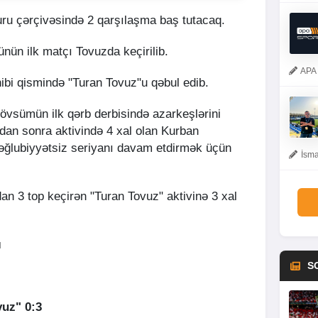
uru çərçivəsində 2 qarşılaşma baş tutacaq.
ünün ilk matçı Tovuzda keçirilib.
APA 
bi qismində "Turan Tovuz"u qəbul edib.
övsümün ilk qərb derbisində azarkeşlərini
dan sonra aktivində 4 xal olan Kurban
ğlubiyyətsiz seriyanı davam etdirmək üçün
İsma
an 3 top keçirən "Turan Tovuz" aktivinə 3 xal
ı
S
vuz" 0:3