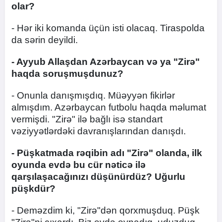
olar?
- Hər iki komanda üçün isti olacaq. Tiraspolda
da sərin deyildi.
- Ayyub Allaşdan Azərbaycan və ya "Zirə"
haqda soruşmuşdunuz?
- Onunla danışmışdıq. Müəyyən fikirlər
almışdım. Azərbaycan futbolu haqda məlumat
vermişdi. "Zirə" ilə bağlı isə standart
vəziyyətlərdəki davranışlarından danışdı.
- Püşkatmada rəqibin adı "Zirə" olanda, ilk
oyunda evdə bu cür nəticə ilə
qarşılaşacağınızı düşünürdüz? Uğurlu
püşkdür?
- Deməzdim ki, "Zirə"dən qorxmuşduq. Püşk