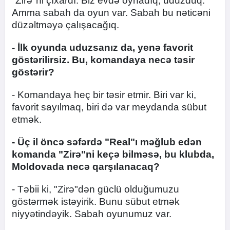
"Zirə"ni çıxardı. Biz evdə oynadıq, uduzduq.
Amma sabah da oyun var. Sabah bu nəticəni
düzəltməyə çalışacağıq.
- İlk oyunda uduzsanız da, yenə favorit
göstərilirsiz. Bu, komandaya necə təsir
göstərir?
- Komandaya heç bir təsir etmir. Biri var ki,
favorit sayılmaq, biri də var meydanda sübut
etmək.
- Üç il öncə səfərdə "Real"ı məğlub edən
komanda "Zirə"ni keçə bilməsə, bu klubda,
Moldovada necə qarşılanacaq?
- Təbii ki, "Zirə"dən güclü olduğumuzu
göstərmək istəyirik. Bunu sübut etmək
niyyətindəyik. Sabah oyunumuz var.