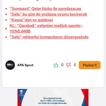
"Sumqayıt" Qətər klubu ilə qarşılaşacaq
“Şəfa” bu gün iki yoxlama oyunu keçirəcək
“Kəpəz”dən ev qələbəsi
KL: “Qarabağ” səfərdən məğlub qayıdır -
YENİLƏNİB
"Şəfa" rəhbərliyi komandanın düşərgəsində
0
0
APA Sport
Paylaş