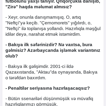
futbolunu yaxşı tanıyır. Qriqorçukla danışıb,
"Zirə" haqda məlumat almısız?
- Xeyr, onunla danışmamışıq. O, artıq
"Neftçi"yə keçib. "Çernomorets" yığılırdı, o,
"Neftçi" ilə toplanışa yollandı. Hazırlıqla məşğul
idilər deyə, narahat etmək istəmirdim.
- Bakıya ilk səfərinizdir? Nə vaxtsa, bura
gəlmisiz? Azərbaycanda işləmək variantınız
olub?
- Bakıya ilk gəlişimdir. 2001-ci ildə
Qazaxıstanda, "Aktau"da oynayanda, Bakıya
o tərəfdən baxırdım.
- Penaltilər seriyasına hazırlaşacaqsız?
- Bütün ssenariləri düşünmüşük və müvafiq
hazırlıqlarımızı görmüşük.