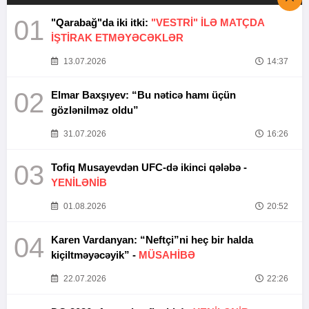
01
"Qarabağ"da iki itki:
"VESTRİ" İLƏ MATÇDA
İŞTİRAK ETMƏYƏCƏKLƏR
13.07.2026
14:37
02
Elmar Baxşıyev: “Bu nəticə hamı üçün
gözlənilməz oldu”
31.07.2026
16:26
03
Tofiq Musayevdən UFC-də ikinci qələbə -
YENİLƏNİB
01.08.2026
20:52
04
Karen Vardanyan: “Neftçi”ni heç bir halda
kiçiltməyəcəyik” -
MÜSAHİBƏ
22.07.2026
22:26