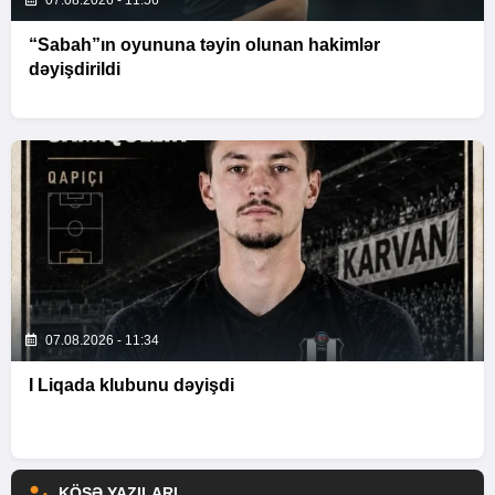
07.08.2026 - 11:56
“Sabah”ın oyununa təyin olunan hakimlər
dəyişdirildi
07.08.2026 - 11:34
I Liqada klubunu dəyişdi
KÖŞƏ YAZILARI