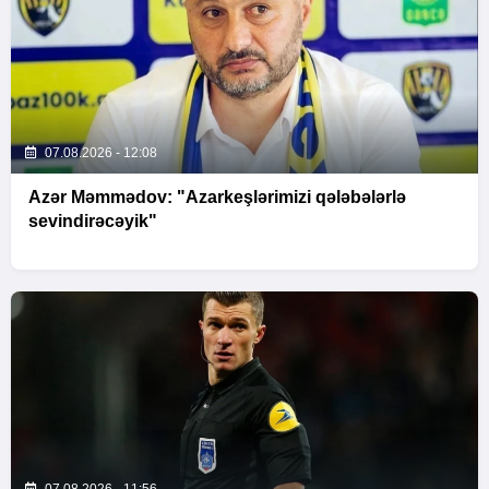
07.08.2026 - 12:08
Azər Məmmədov: "Azarkeşlərimizi qələbələrlə
sevindirəcəyik"