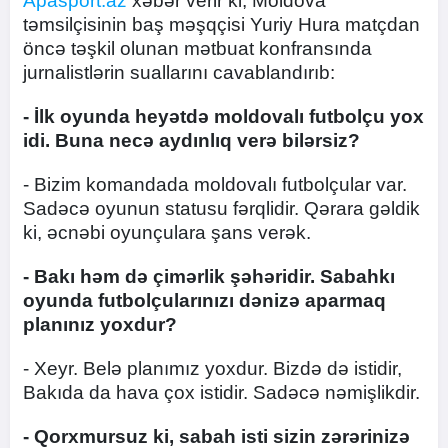
Apasport.az
xəbər verir ki, Moldova
təmsilçisinin baş məşqçisi Yuriy Hura matçdan
öncə təşkil olunan mətbuat konfransında
jurnalistlərin suallarını cavablandırıb:
- İlk oyunda heyətdə moldovalı futbolçu yox
idi. Buna necə aydınlıq verə bilərsiz?
- Bizim komandada moldovalı futbolçular var.
Sadəcə oyunun statusu fərqlidir. Qərara gəldik
ki, əcnəbi oyunçulara şans verək.
- Bakı həm də çimərlik şəhəridir. Sabahkı
oyunda futbolçularınızı dənizə aparmaq
planınız yoxdur?
- Xeyr. Belə planımız yoxdur. Bizdə də istidir,
Bakıda da hava çox istidir. Sadəcə nəmişlikdir.
- Qorxmursuz ki, sabah isti sizin zərərinizə