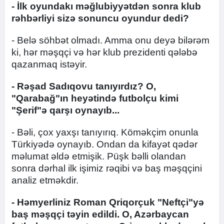
- İlk oyundakı məğlubiyyətdən sonra klub
rəhbərliyi sizə sonuncu oyundur dedi?
- Belə söhbət olmadı. Amma onu deyə bilərəm
ki, hər məşqçi və hər klub prezidenti qələbə
qazanmaq istəyir.
- Rəşad Sadıqovu tanıyırdız? O,
"Qarabağ"ın heyətində futbolçu kimi
"Şerif"ə qarşı oynayıb...
- Bəli, çox yaxşı tanıyırıq. Köməkçim onunla
Türkiyədə oynayıb. Ondan da kifayət qədər
məlumat əldə etmişik. Püşk bəlli olandan
sonra dərhal ilk işimiz rəqibi və baş məşqçini
analiz etməkdir.
- Həmyerliniz Roman Qriqorçuk "Neftçi"yə
baş məşqçi təyin edildi. O, Azərbaycan