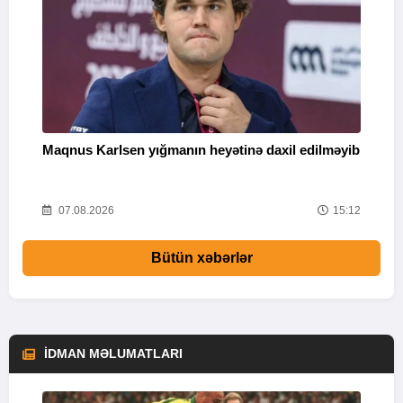
Maqnus Karlsen yığmanın heyətinə daxil edilməyib
B
g
47
07.08.2026
15:12
Bütün xəbərlər
İDMAN MƏLUMATLARI