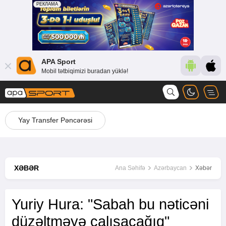
APA Sport
Mobil tətbiqimizi buradan yüklə!
Yay Transfer Pəncərəsi
XƏBƏR
Ana Səhifə
Azərbaycan
Xəbər
Yuriy Hura: "Sabah bu nəticəni
düzəltməyə çalışacağıq"