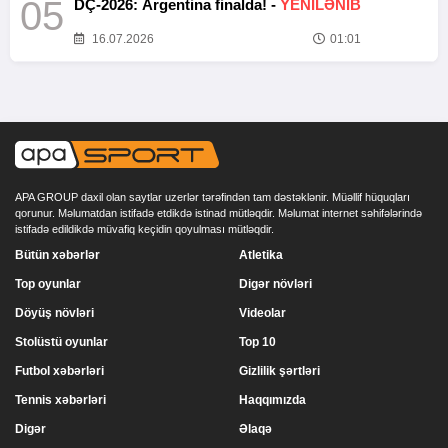
05
DÇ-2026: Argentina finalda! -
YENİLƏNİB
16.07.2026
01:01
APA GROUP daxil olan saytlar uzerlər tərəfindən tam dəstəklənir. Müəllif hüquqları
qorunur. Məlumatdan istifadə etdikdə istinad mütləqdir. Məlumat internet səhifələrində
istifadə edildikdə müvafiq keçidin qoyulması mütləqdir.
Bütün xəbərlər
Atletika
Top oyunlar
Digər növləri
Döyüş növləri
Videolar
Stolüstü oyunlar
Top 10
Futbol xəbərləri
Gizlilik şərtləri
Tennis xəbərləri
Haqqımızda
Digər
Əlaqə