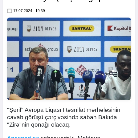
17.07.2024 - 19:39
"Şerif" Avropa Liqası I təsnifat mərhələsinin
cavab görüşü çərçivəsində sabah Bakıda
"Zirə"nin qonağı olacaq.