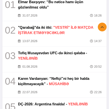
01
Elmar Baxşıyev: “Bu nəticə hamı üçün
gözlənilməz oldu”
31.07.2026
16:26
02
"Qarabağ"da iki itki:
"VESTRİ" İLƏ MATÇDA
İŞTİRAK ETMƏYƏCƏKLƏR
13.07.2026
14:37
03
Tofiq Musayevdən UFC-də ikinci qələbə -
YENİLƏNİB
01.08.2026
20:52
04
Karen Vardanyan: “Neftçi”ni heç bir halda
kiçiltməyəcəyik” -
MÜSAHİBƏ
22.07.2026
22:26
05
DÇ-2026: Argentina finalda! -
YENİLƏNİB