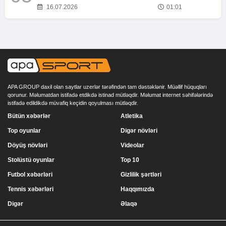
16.07.2026
01:01
APA GROUP daxil olan saytlar uzerlər tərəfindən tam dəstəklənir. Müəllif hüquqları
qorunur. Məlumatdan istifadə etdikdə istinad mütləqdir. Məlumat internet səhifələrində
istifadə edildikdə müvafiq keçidin qoyulması mütləqdir.
Bütün xəbərlər
Atletika
Top oyunlar
Digər növləri
Döyüş növləri
Videolar
Stolüstü oyunlar
Top 10
Futbol xəbərləri
Gizlilik şərtləri
Tennis xəbərləri
Haqqımızda
Digər
Əlaqə