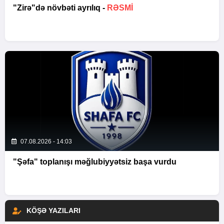
"Zirə"də növbəti ayrılıq -
RƏSMİ
07.08.2026 - 14:03
"Şəfa" toplanışı məğlubiyyətsiz başa vurdu
KÖŞƏ YAZILARI