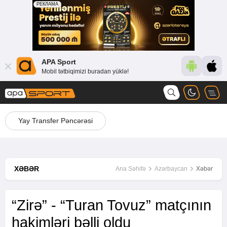
APA Sport
Mobil tətbiqimizi buradan yüklə!
Yay Transfer Pəncərəsi
XƏBƏR
Ana Səhifə
Azərbaycan
Xəbər
“Zirə” - “Turan Tovuz” matçının
hakimləri bəlli oldu