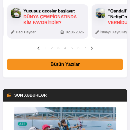
Yuxusuz gecələr başlayır:
“Qandalf”
DÜNYA ÇEMPIONATINDA
“Neftçi”ni
KIM FAVORITDIR?
VERNİDUB
TOXUNUŞ
Hacı Heydər
02.06.2026
İsmayıl Xeyrullaye
1
2
3
4
5
6
7
Bütün Yazılar
SON XƏBƏRLƏR