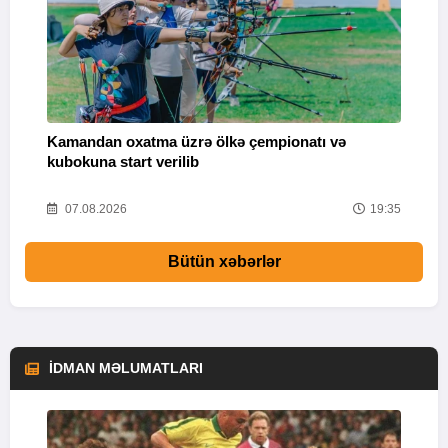
Kamandan oxatma üzrə ölkə çempionatı və
V
kubokuna start verilib
“
Ü
57
07.08.2026
19:35
Bütün xəbərlər
İDMAN MƏLUMATLARI