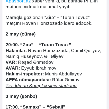
Apasport.az
xəbər verir ki, bu barədə PFL-in
mətbuat xidməti məlumat yayıb.
Maraqla gözlənən “Zirə” – “Turan Tovuz”
matçını Rəvan Həmzəzadə idarə edəcək.
2 may (cümə)
20:00. “Zirə” – “Turan Tovuz”
Hakimlər:
Rəvan Həmzəzadə, Cəmil Quliyev,
Namiq Hüseynov, Əli Əliyev
VAR:
Rəşad Əhmədov
AVAR:
Eyyub İbrahimov
Hakim-inspektor:
Munis Abdullayev
AFFA nümayəndəsi:
Rüfər Əmirov
Zirə İdman Kompleksinin stadionu
3 may (şənbə)
17:00. “Şamaxı” – “Səbail”