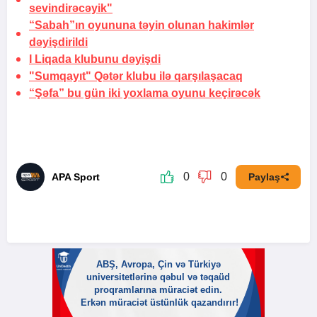
sevindirəcəyik"
“Sabah”ın oyununa təyin olunan hakimlər
dəyişdirildi
I Liqada klubunu dəyişdi
"Sumqayıt" Qətər klubu ilə qarşılaşacaq
“Şəfa” bu gün iki yoxlama oyunu keçirəcək
0
0
APA Sport
Paylaş