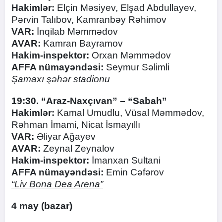
Hakimlər:
Elçin Məsiyev, Elşad Abdullayev,
Pərvin Talıbov, Kamranbəy Rəhimov
VAR:
İnqilab Məmmədov
AVAR:
Kamran Bayramov
Hakim-inspektor:
Orxan Məmmədov
AFFA nümayəndəsi:
Seymur Səlimli
Şamaxı şəhər stadionu
19:30. “Araz-Naxçıvan” – “Sabah”
Hakimlər:
Kamal Umudlu, Vüsal Məmmədov,
Rəhman İmami, Nicat İsmayıllı
VAR:
Əliyar Ağayev
AVAR:
Zeynal Zeynalov
Hakim-inspektor:
İmanxan Sultani
AFFA nümayəndəsi:
Emin Cəfərov
“Liv Bona Dea Arena”
4 may (bazar)