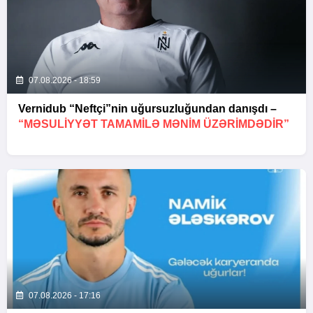
07.08.2026 - 18:59
Vernidub “Neftçi”nin uğursuzluğundan danışdı –
“MƏSULIYYƏT TAMAMILƏ MƏNIM ÜZƏRIMDƏDIR”
07.08.2026 - 17:16