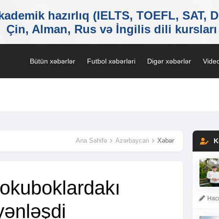
Bütün xəbərlər
Futbol xəbərləri
Digər xəbərlər
Video
Ana Səhifə
Azərbaycan
Xəbər
K
rokuboklardakı
Hacı
yənləşdi