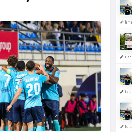
İsma
Hacı
İsma
İsma