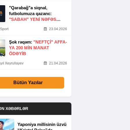
"Qarabağ"a siqnal,
futbolumuza qazanc:
"SABAH" YENI NƏFƏS
GƏTIRDI
Sport
23.04.2026
Şok rəqəm:
"NEFTÇI" AFFA-
YA 200 MIN MANAT
ÖDƏYIB
yıl Xeyrullayev
21.04.2026
Bütün Yazılar
ON XƏBƏRLƏR
Yaponiya millisinin üzvü