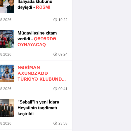
İtaliyada klubunu
dəyişdi -
RƏSMİ
8.2026
10:22
Müqaviləsinə xitam
verildi -
QƏTƏRDƏ
OYNAYACAQ
8.2026
09:24
NƏRIMAN
AXUNDZADƏ
TÜRKIYƏ KLUBUNDA
-
RƏSMİ
8.2026
00:41
"Səbail"in yeni İdarə
Heyətinin təqdimatı
keçirildi
8.2026
23:58