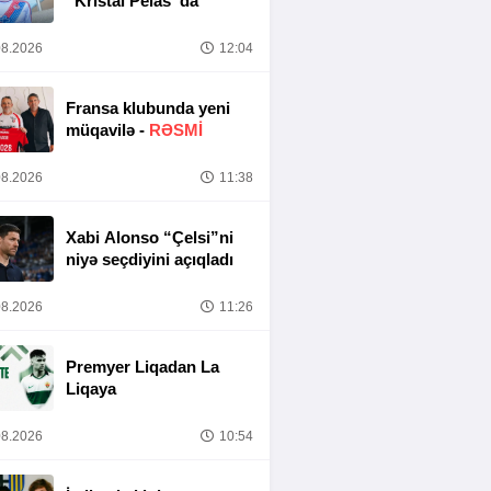
“Kristal Pelas”da
8.2026
12:04
Fransa klubunda yeni
müqavilə -
RƏSMİ
8.2026
11:38
Xabi Alonso “Çelsi”ni
niyə seçdiyini açıqladı
8.2026
11:26
Premyer Liqadan La
Liqaya
8.2026
10:54