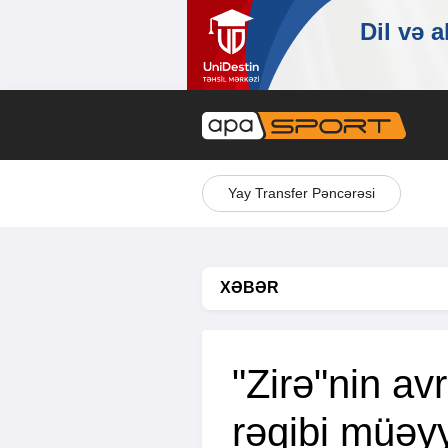
Yay Transfer Pəncərəsi
XƏBƏR
"Zirə"nin av
rəqibi müəy