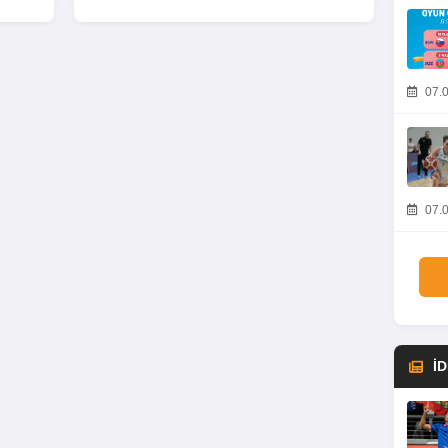
07.0
07.0
İ