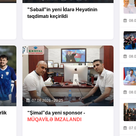
"Səbail"in yeni İdarə Heyətinin
təqdimatı keçirildi
08.0
08.0
08.0
07.08.2026 - 20:25
lik
“Şimal”da yeni sponsor -
MÜQAVİLƏ İMZALANDI
07.0