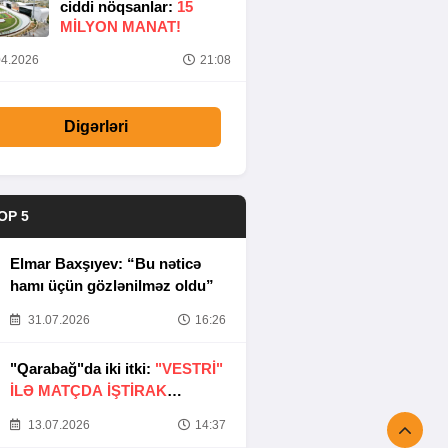
ciddi nöqsanlar:
15
MILYON MANAT!
4.2026
21:08
Digərləri
OP 5
Elmar Baxşıyev: “Bu nəticə
hamı üçün gözlənilməz oldu”
31.07.2026
16:26
"Qarabağ"da iki itki:
"VESTRİ"
İLƏ MATÇDA İŞTİRAK
ETMƏYƏCƏKLƏR
13.07.2026
14:37