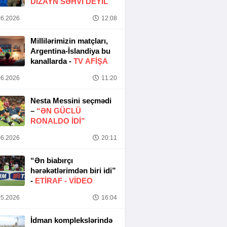
DIZAYN SƏHVI DEYIL
6.2026
12:08
Millilərimizin matçları,
Argentina-İslandiya bu
kanallarda -
TV AFİŞA
6.2026
11:20
Nesta Messini seçmədi
–
“ƏN GÜCLÜ
RONALDO IDI”
6.2026
20:11
“Ən biabırçı
hərəkətlərimdən biri idi”
-
ETIRAF -
VİDEO
5.2026
16:04
İdman komplekslərində