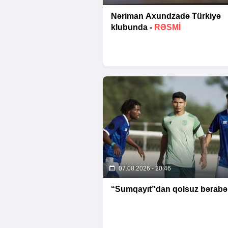
Nəriman Axundzadə Türkiyə
klubunda -
RƏSMİ
07.08.2026 - 20:46
“Sumqayıt”dan qolsuz bərabər