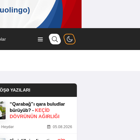
lar
ÖŞƏ YAZILARI
“Qarabağ”ı qara buludlar
bürüyüb? -
KEÇID
DÖVRÜNÜN AĞIRLIĞI
 Heydər
05.08.2026