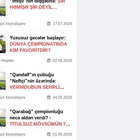
“İmişli”nin diqqətinə:
ŞIR
HƏMIŞƏ ŞIR DEYIL…
yıl Xeyrullayev
17.07.2026
Yuxusuz gecələr başlayır:
DÜNYA ÇEMPIONATINDA
KIM FAVORITDIR?
 Heydər
02.06.2026
“Qandalf”ın çubuğu
“Neftçi”nin üzərində:
VERNİDUBUN SEHRLİ
TOXUNUŞU
yıl Xeyrullayev
04.05.2026
“Qarabağ” çempionluğu
necə əldən verdi? -
TITULSUZ MÖVSÜMÜN 7
SƏBƏBI
yıl Xeyrullayev
01.05.2026