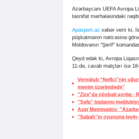
Azərbaycanı UEFA Avropa Liq
təsnifat mərhələsindəki rəqi
Apasport.az
xəbər verir ki, 
püşkatmanın nəticəsinə görə,
Moldovanın "Şerif" komandası
Qeyd edək ki, Avropa Liqasınd
11-də, cavab matçları isə 18-
Vernidub “Neftçi”nin uğu
mənim üzərimdədir”
"Zirə"də növbəti ayrılıq -
"Şəfa" toplanışı məğlubiy
Azər Məmmədov: "Azarkeşl
“Sabah”ın oyununa təyin o