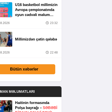
U16 basketbol millimizin
Avropa çempionatında
oyun cədvəli məlum
olub
8.2026
23:32
Millimizdən çətin qələbə
8.2026
22:48
Bütün xəbərlər
DMAN MƏLUMATLARI
Haitinin formasında
Polşa bayrağı –
SƏBƏBI