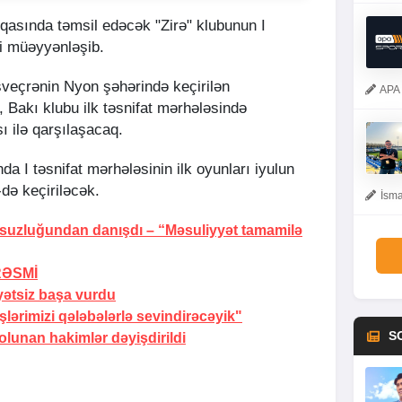
asında təmsil edəcək "Zirə" klubunun I
bi müəyyənləşib.
İsveçrənin Nyon şəhərində keçirilən
APA 
 Bakı klubu ilk təsnifat mərhələsində
 ilə qarşılaşacaq.
a I təsnifat mərhələsinin ilk oyunları iyulun
də keçiriləcək.
İsma
rsuzluğundan danışdı –
“Məsuliyyət tamamilə
RƏSMİ
yətsiz başa vurdu
ərimizi qələbələrlə sevindirəcəyik"
S
lunan hakimlər dəyişdirildi