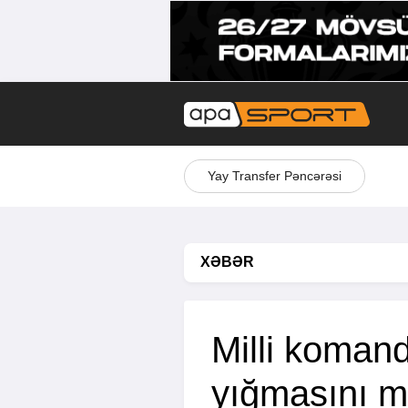
Yay Transfer Pəncərəsi
XƏBƏR
Milli koman
yığmasını m