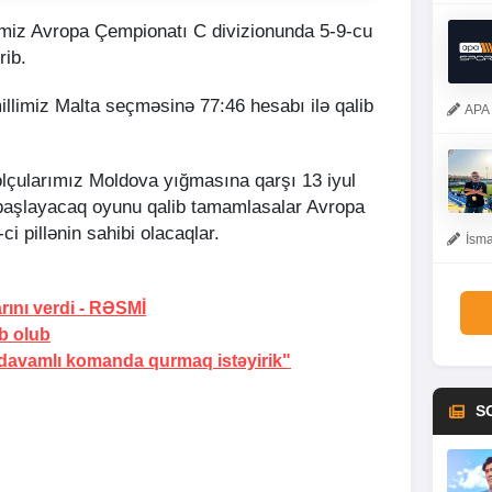
imiz Avropa Çempionatı C divizionunda 5-9-cu
rib.
illimiz Malta seçməsinə 77:46 hesabı ilə qalib
APA 
lçularımız Moldova yığmasına qarşı 13 iyul
a başlayacaq oyunu qalib tamamlasalar Avropa
i pillənin sahibi olacaqlar.
İsma
rını verdi -
RƏSMİ
ub olub
davamlı komanda qurmaq istəyirik"
S