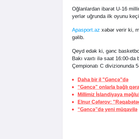
Oğlanlardan ibarət U-16 mill
yerlər uğrunda ilk oyunu keçi
Apasport.az
xəbər verir ki, m
gəlib.
Qeyd edək ki, gənc basketbo
Bakı vaxtı ilə saat 16:00-d
Çempionatı C divizionunda 5-c
Daha bir il "Gəncə"də
“Gəncə” onlarla bağlı qəra
Millimiz İslandiyaya məğl
Elnur Cəfərov: "Rəqabətə
“Gəncə”də yeni müqavilə