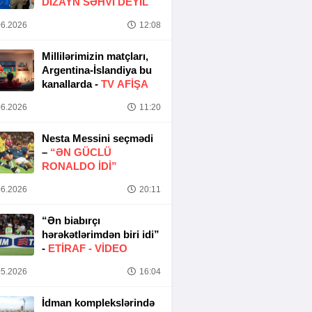
DIZAYN SƏHVI DEYIL
6.2026
12:08
Millilərimizin matçları,
Argentina-İslandiya bu
kanallarda -
TV AFİŞA
6.2026
11:20
Nesta Messini seçmədi
–
“ƏN GÜCLÜ
RONALDO IDI”
6.2026
20:11
“Ən biabırçı
hərəkətlərimdən biri idi”
-
ETIRAF -
VİDEO
5.2026
16:04
İdman komplekslərində