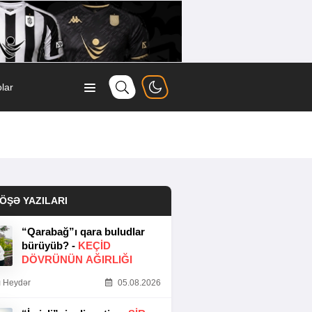
lar
ÖŞƏ YAZILARI
“Qarabağ”ı qara buludlar
bürüyüb? -
KEÇID
DÖVRÜNÜN AĞIRLIĞI
 Heydər
05.08.2026