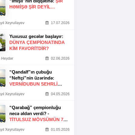
“İmişli”nin diqqətinə:
ŞIR
HƏMIŞƏ ŞIR DEYIL…
yıl Xeyrullayev
17.07.2026
Yuxusuz gecələr başlayır:
DÜNYA ÇEMPIONATINDA
KIM FAVORITDIR?
 Heydər
02.06.2026
“Qandalf”ın çubuğu
“Neftçi”nin üzərində:
VERNİDUBUN SEHRLİ
TOXUNUŞU
yıl Xeyrullayev
04.05.2026
“Qarabağ” çempionluğu
necə əldən verdi? -
TITULSUZ MÖVSÜMÜN 7
SƏBƏBI
yıl Xeyrullayev
01.05.2026