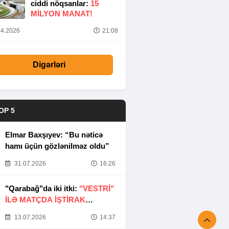
ciddi nöqsanlar:
15
MILYON MANAT!
4.2026
21:08
Digərləri
OP 5
Elmar Baxşıyev: “Bu nəticə
hamı üçün gözlənilməz oldu”
31.07.2026
16:26
"Qarabağ"da iki itki:
"VESTRİ"
İLƏ MATÇDA İŞTİRAK
ETMƏYƏCƏKLƏR
13.07.2026
14:37