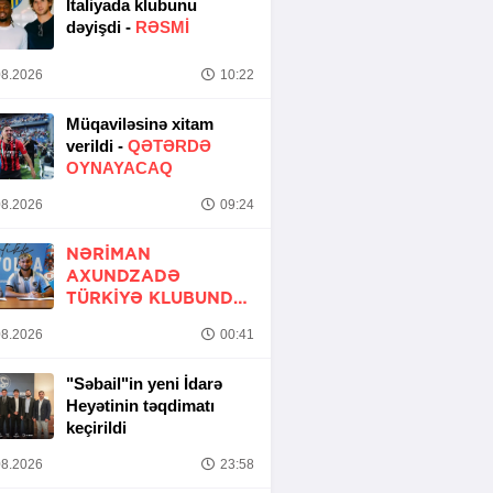
İtaliyada klubunu
dəyişdi -
RƏSMİ
8.2026
10:22
Müqaviləsinə xitam
verildi -
QƏTƏRDƏ
OYNAYACAQ
8.2026
09:24
NƏRIMAN
AXUNDZADƏ
TÜRKIYƏ KLUBUNDA
-
RƏSMİ
8.2026
00:41
"Səbail"in yeni İdarə
Heyətinin təqdimatı
keçirildi
8.2026
23:58