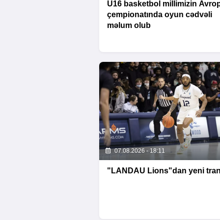
U16 basketbol millimizin Avro
çempionatında oyun cədvəli
məlum olub
07.08.2026 - 18:11
"LANDAU Lions"dan yeni tran