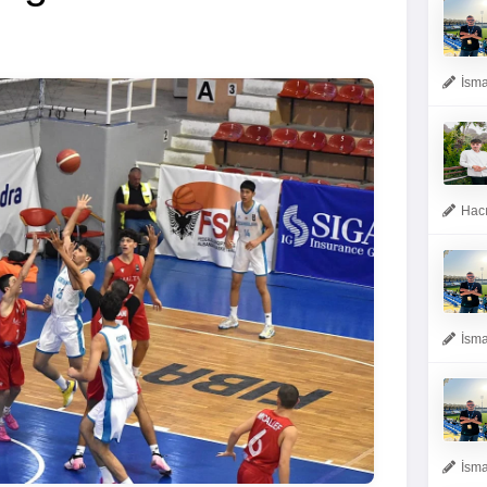
İsma
Hacı
İsma
İsma