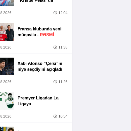
“Kristal Pelas”da
8.2026
12:04
Fransa klubunda yeni
müqavilə -
RƏSMİ
8.2026
11:38
Xabi Alonso “Çelsi”ni
niyə seçdiyini açıqladı
8.2026
11:26
Premyer Liqadan La
Liqaya
8.2026
10:54