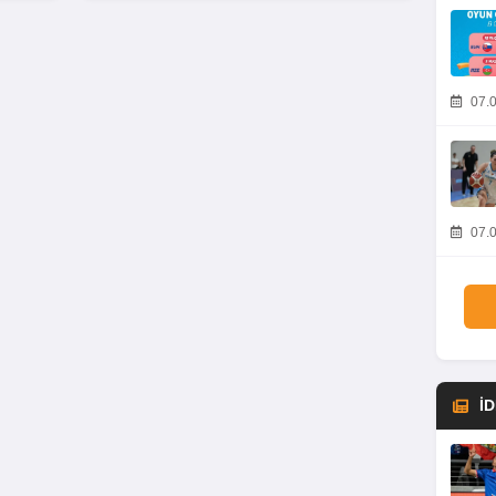
07.0
07.0
İ