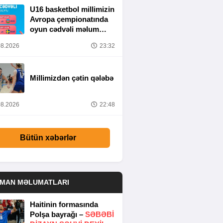
U16 basketbol millimizin
Avropa çempionatında
oyun cədvəli məlum
olub
8.2026
23:32
Millimizdən çətin qələbə
8.2026
22:48
Bütün xəbərlər
DMAN MƏLUMATLARI
Haitinin formasında
Polşa bayrağı –
SƏBƏBI