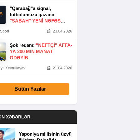
"Qarabağ"a siqnal,
futbolumuza qazanc:
"SABAH" YENI NƏFƏS
GƏTIRDI
Sport
23.04.2026
Şok rəqəm:
"NEFTÇI" AFFA-
YA 200 MIN MANAT
ÖDƏYIB
yıl Xeyrullayev
21.04.2026
Bütün Yazılar
ON XƏBƏRLƏR
Yaponiya millisinin üzvü