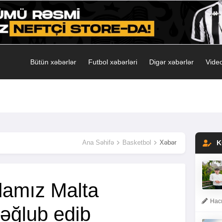
Bütün xəbərlər
Futbol xəbərləri
Digər xəbərlər
Video
Ana Səhifə
Basketbol
Xəbər
K
damız Malta
Hacı
əğlub edib