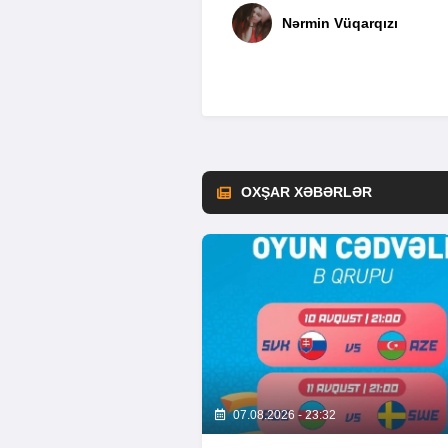
Nərmin Vüqarqızı
OXŞAR XƏBƏRLƏR
07.08.2026 - 23:32