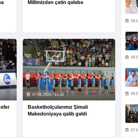
pa
Millimizdən çətin qələbə
08.0
08.0
08.0
07.08.2026 - 14:30
sfer
Basketbolçularımız Şimali
Makedoniyaya qalib gəldi
07.0