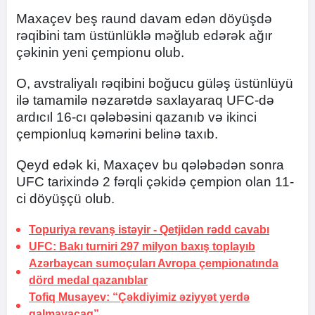
Maxaçev beş raund davam edən döyüşdə
rəqibini tam üstünlüklə məğlub edərək ağır
çəkinin yeni çempionu olub.
O, avstraliyalı rəqibini boğucu güləş üstünlüyü
ilə tamamilə nəzarətdə saxlayaraq UFC-də
ardıcıl 16-cı qələbəsini qazanıb və ikinci
çempionluq kəmərini belinə taxıb.
Qeyd edək ki, Maxaçev bu qələbədən sonra
UFC tarixində 2 fərqli çəkidə çempion olan 11-
ci döyüşçü olub.
Topuriya revanş istəyir -
Qetjidən rədd cavabı
UFC: Bakı turniri 297 milyon baxış toplayıb
Azərbaycan sumoçuları Avropa çempionatında
dörd medal qazanıblar
Tofiq Musayev:
“Çəkdiyimiz əziyyət yerdə
qalmayacaq”