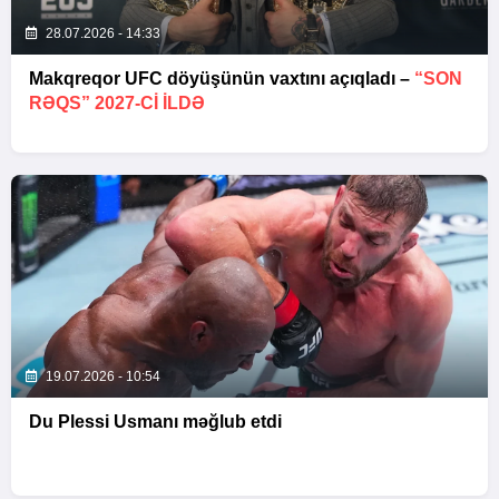
28.07.2026 - 14:33
Makqreqor UFC döyüşünün vaxtını açıqladı –
“SON
RƏQS” 2027-CI ILDƏ
19.07.2026 - 10:54
Du Plessi Usmanı məğlub etdi