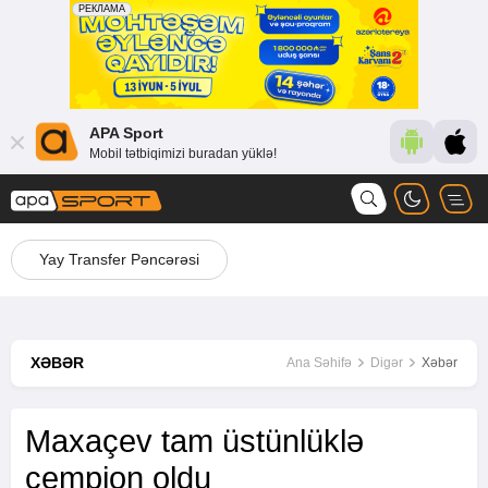
APA Sport
Mobil tətbiqimizi buradan yüklə!
Yay Transfer Pəncərəsi
XƏBƏR
Ana Səhifə
Digər
Xəbər
Maxaçev tam üstünlüklə
çempion oldu