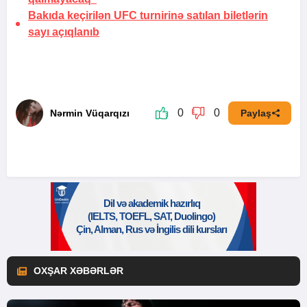
Bakıda keçirilən UFC turnirinə satılan biletlərin
sayı açıqlanıb
0
0
Nərmin Vüqarqızı
Paylaş
OXŞAR XƏBƏRLƏR