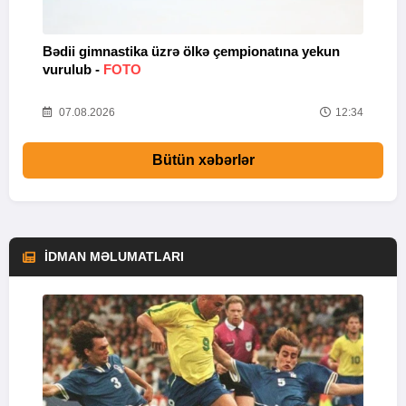
Bədii gimnastika üzrə ölkə çempionatına yekun
A
vurulub -
FOTO
s
56
07.08.2026
12:34
Bütün xəbərlər
İDMAN MƏLUMATLARI