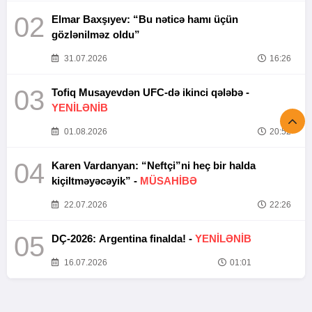
02
Elmar Baxşıyev: “Bu nəticə hamı üçün
gözlənilməz oldu”
31.07.2026
16:26
03
Tofiq Musayevdən UFC-də ikinci qələbə -
YENİLƏNİB
01.08.2026
20:52
04
Karen Vardanyan: “Neftçi”ni heç bir halda
kiçiltməyəcəyik” -
MÜSAHİBƏ
22.07.2026
22:26
05
DÇ-2026: Argentina finalda! -
YENİLƏNİB
16.07.2026
01:01