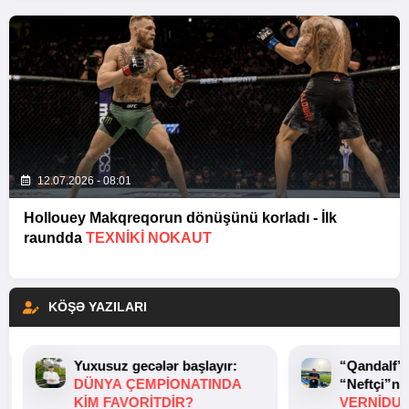
12.07.2026 - 08:01
Hollouey Makqreqorun dönüşünü korladı - İlk
raundda
TEXNIKI NOKAUT
KÖŞƏ YAZILARI
Yuxusuz gecələr başlayır:
“Qandalf”
DÜNYA ÇEMPIONATINDA
“Neftçi”ni
KIM FAVORITDIR?
VERNİDUB