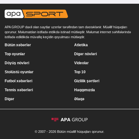
APA GROUP daxil olan saytlar uzerlər tərəfindən tam dəstəklənir. Müəllif hüquqları
qorunur. Məlumatdan istifadə etdikdə istinad mütləqdir. Məlumat internet səhifələrində
istifadə edildikdə müvafiq keçidin qoyulması mütləqdir.
Bütün xəbərlər
Atletika
Top oyunlar
Digər növləri
Döyüş növləri
Videolar
Stolüstü oyunlar
Top 10
Futbol xəbərləri
Gizlilik şərtləri
Tennis xəbərləri
Haqqımızda
Digər
Əlaqə
© 2007 - 2026 Bütün müəllif hüquqları qorunur.