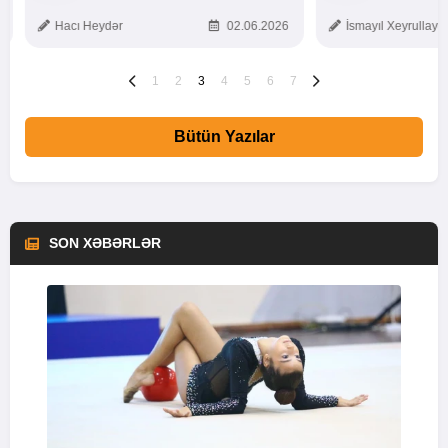
TOXUNUŞ
Hacı Heydər
02.06.2026
İsmayıl Xeyrullaye
1
2
3
4
5
6
7
Bütün Yazılar
SON XƏBƏRLƏR