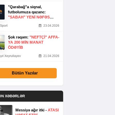
"Qarabağ"a siqnal,
futbolumuza qazanc:
"SABAH" YENI NƏFƏS
GƏTIRDI
Sport
23.04.2026
Şok rəqəm:
"NEFTÇI" AFFA-
YA 200 MIN MANAT
ÖDƏYIB
yıl Xeyrullayev
21.04.2026
Bütün Yazılar
ON XƏBƏRLƏR
Messiyə ağır itki -
ATASI