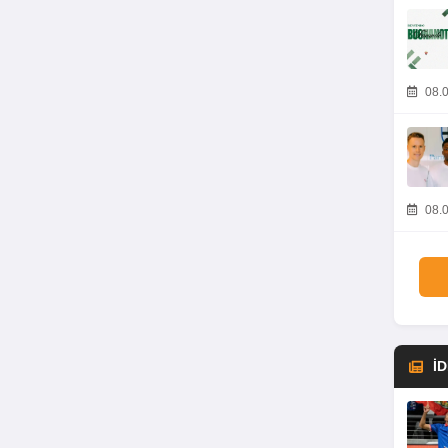
08.0
08.0
İ