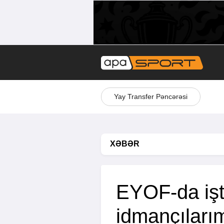
Yay Transfer Pəncərəsi
XƏBƏR
EYOF-da işt
idmançılarım