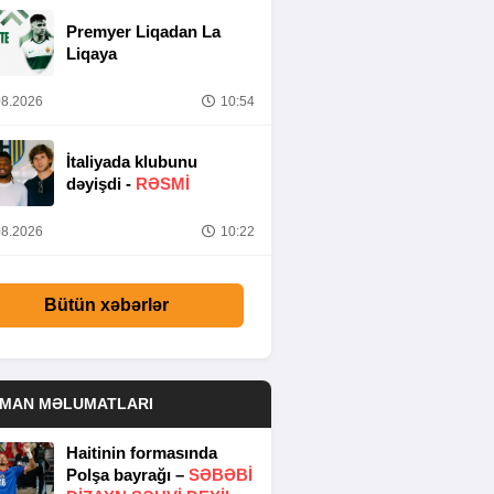
Premyer Liqadan La
Liqaya
8.2026
10:54
İtaliyada klubunu
dəyişdi -
RƏSMİ
8.2026
10:22
Bütün xəbərlər
DMAN MƏLUMATLARI
Haitinin formasında
Polşa bayrağı –
SƏBƏBI