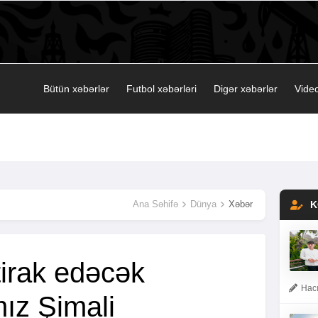
Bütün xəbərlər
Futbol xəbərləri
Digər xəbərlər
Video
Ana Səhifə
Dünya
Xəbər
K
irak edəcək
Hacı
ız Şimali