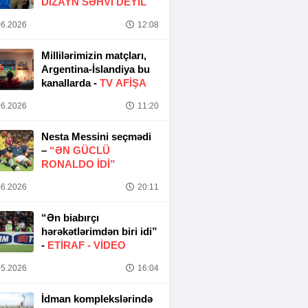
DIZAYN SƏHVI DEYIL
6.2026
12:08
Millilərimizin matçları,
Argentina-İslandiya bu
kanallarda -
TV AFİŞA
6.2026
11:20
Nesta Messini seçmədi
–
“ƏN GÜCLÜ
RONALDO IDI”
6.2026
20:11
“Ən biabırçı
hərəkətlərimdən biri idi”
-
ETIRAF -
VİDEO
5.2026
16:04
İdman komplekslərində