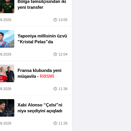
Bölgə təmsilçisindən iki
yeni transfer
8.2026
13:05
Yaponiya millisinin üzvü
“Kristal Pelas”da
8.2026
12:04
Fransa klubunda yeni
müqavilə -
RƏSMİ
8.2026
11:38
Xabi Alonso “Çelsi”ni
niyə seçdiyini açıqladı
8.2026
11:26