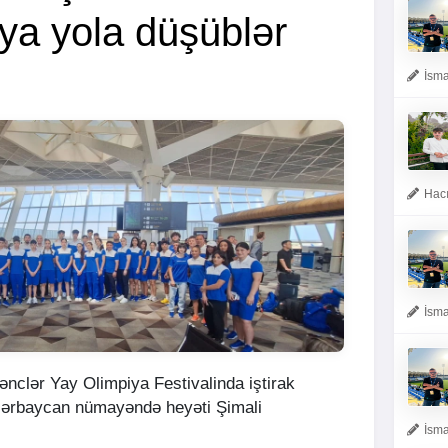
a yola düşüblər
İsma
Hacı
İsma
nclər Yay Olimpiya Festivalinda iştirak
zərbaycan nümayəndə heyəti Şimali
İsma