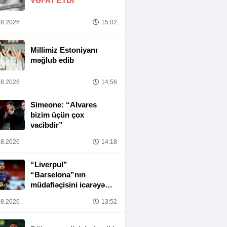
VƏFAT ETDI
8.2026
15:02
Millimiz Estoniyanı
məğlub edib
8.2026
14:56
Simeone: “Alvares
bizim üçün çox
vacibdir”
8.2026
14:18
“Liverpul”
“Barselona”nın
müdafiəçisini icarəyə
götürür
8.2026
13:52