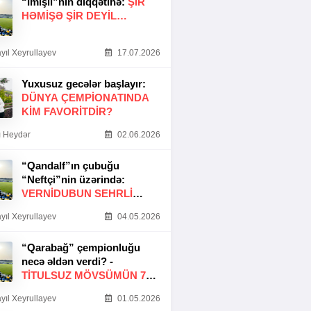
“İmişli”nin diqqətinə:
ŞIR
HƏMIŞƏ ŞIR DEYIL…
yıl Xeyrullayev
17.07.2026
Yuxusuz gecələr başlayır:
DÜNYA ÇEMPIONATINDA
KIM FAVORITDIR?
 Heydər
02.06.2026
“Qandalf”ın çubuğu
“Neftçi”nin üzərində:
VERNİDUBUN SEHRLİ
TOXUNUŞU
yıl Xeyrullayev
04.05.2026
“Qarabağ” çempionluğu
necə əldən verdi? -
TITULSUZ MÖVSÜMÜN 7
SƏBƏBI
yıl Xeyrullayev
01.05.2026