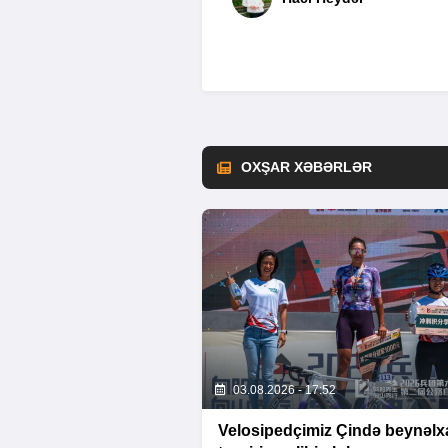
OXŞAR XƏBƏRLƏR
03.08.2026 - 17:52
Velosipedçimiz Çində beynəlx