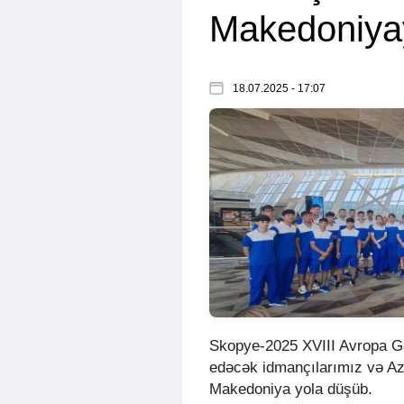
Makedoniyay
18.07.2025 - 17:07
Skopye-2025 XVIII Avropa Gə
edəcək idmançılarımız və A
Makedoniya yola düşüb.