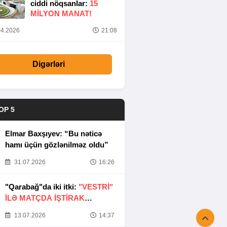
ciddi nöqsanlar:
15
MILYON MANAT!
4.2026
21:08
Digərləri
OP 5
Elmar Baxşıyev: “Bu nəticə
hamı üçün gözlənilməz oldu”
31.07.2026
16:26
"Qarabağ"da iki itki:
"VESTRİ"
İLƏ MATÇDA İŞTİRAK
ETMƏYƏCƏKLƏR
13.07.2026
14:37