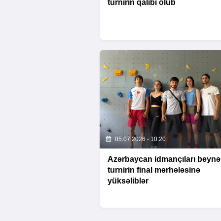
turnirin qalibi olub
05.07.2026 - 10:20
Azərbaycan idmançıları beynə
turnirin final mərhələsinə
yüksəliblər