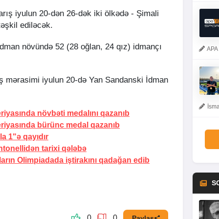
arış iyulun 20-dən 26-dək iki ölkədə - Şimali
şkil ediləcək.
 idman növündə 52 (28 oğlan, 24 qız) idmançı
APA 
lış mərasimi iyulun 20-də Yan Sandanski İdman
İsma
iyasında növbəti medalını qazanıb
iyasında bürünc medal qazanıb
a 1"ə qayıdır
ntonellidən
tarixi qələbə
rın Olimpiadada iştirakını qadağan edib
S
0
0
Paylaş