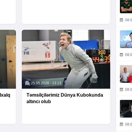
08.0
08.0
25.05.2026 - 13:13
08.0
lxalq
Təmsilçilərimiz Dünya Kubokunda
altıncı olub
08.0