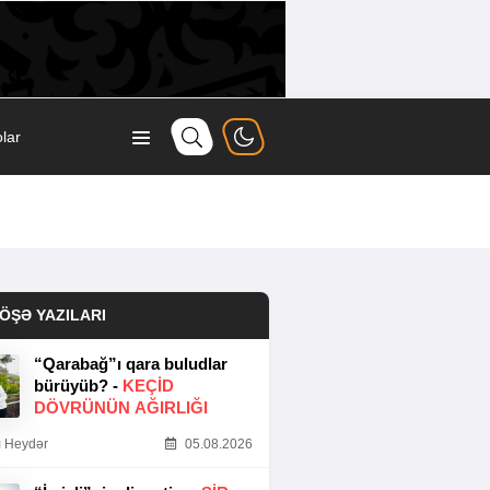
lar
ÖŞƏ YAZILARI
“Qarabağ”ı qara buludlar
bürüyüb? -
KEÇID
DÖVRÜNÜN AĞIRLIĞI
 Heydər
05.08.2026