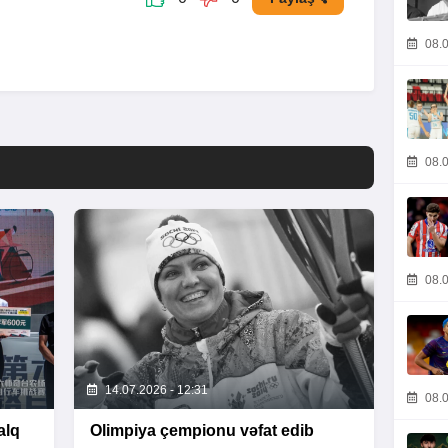
08.0
08.0
08.0
14.07.2026 - 12:31
08.0
alq
Olimpiya çempionu vəfat edib