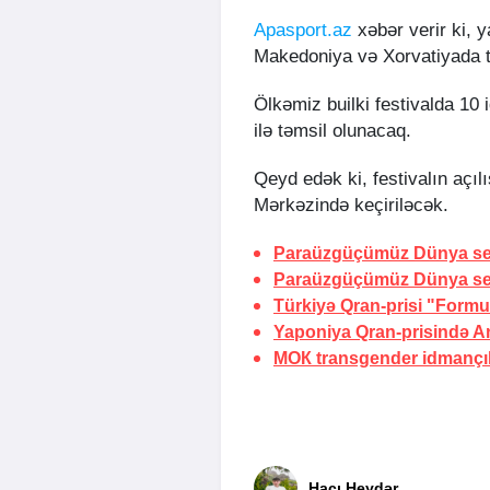
Apasport.az
xəbər verir ki, y
Makedoniya və Xorvatiyada tə
Ölkəmiz builki festivalda 10
ilə təmsil olunacaq.
Qeyd edək ki, festivalın açı
Mərkəzində keçiriləcək.
Paraüzgüçümüz Dünya ser
Paraüzgüçümüz Dünya ser
Türkiyə Qran-prisi "Formul
Yaponiya Qran-prisində A
МОК transgender idmançıla
Hacı Heydər