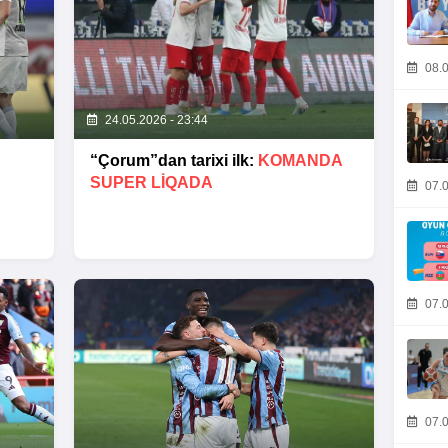
08.0
24.05.2026 - 23:44
“Çorum”dan tarixi ilk:
KOMANDA
SUPER LIQADA
07.0
07.0
07.0