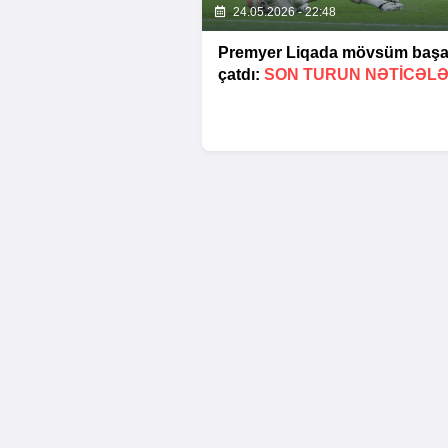
24.05.2026 - 22:48
Premyer Liqada mövsüm baş
çatdı:
SON TURUN NƏTİCƏLƏ