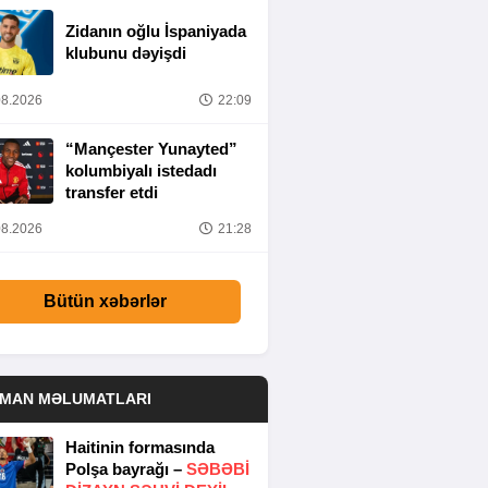
Zidanın oğlu İspaniyada
klubunu dəyişdi
8.2026
22:09
“Mançester Yunayted”
kolumbiyalı istedadı
transfer etdi
8.2026
21:28
Bütün xəbərlər
DMAN MƏLUMATLARI
Haitinin formasında
Polşa bayrağı –
SƏBƏBI