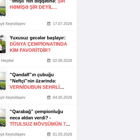
“İmişli”nin diqqətinə:
ŞIR
HƏMIŞƏ ŞIR DEYIL…
yıl Xeyrullayev
17.07.2026
Yuxusuz gecələr başlayır:
DÜNYA ÇEMPIONATINDA
KIM FAVORITDIR?
 Heydər
02.06.2026
“Qandalf”ın çubuğu
“Neftçi”nin üzərində:
VERNİDUBUN SEHRLİ
TOXUNUŞU
yıl Xeyrullayev
04.05.2026
“Qarabağ” çempionluğu
necə əldən verdi? -
TITULSUZ MÖVSÜMÜN 7
SƏBƏBI
yıl Xeyrullayev
01.05.2026