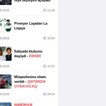
niyə seçdiyini açıqladı
8.2026
11:26
Premyer Liqadan La
Liqaya
8.2026
10:54
İtaliyada klubunu
dəyişdi -
RƏSMİ
8.2026
10:22
Müqaviləsinə xitam
verildi -
QƏTƏRDƏ
OYNAYACAQ
8.2026
09:24
NƏRIMAN