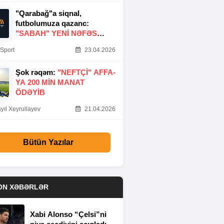
"Qarabağ"a siqnal,
futbolumuza qazanc:
"SABAH" YENI NƏFƏS
GƏTIRDI
Sport
23.04.2026
Şok rəqəm:
"NEFTÇI" AFFA-
YA 200 MIN MANAT
ÖDƏYIB
yıl Xeyrullayev
21.04.2026
Bütün Yazılar
ON XƏBƏRLƏR
Xabi Alonso “Çelsi”ni