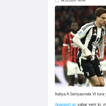
06.10.2025 - 00:40
İtaliya A Seriyasında VI tura
Apasport.az
xəbər verir ki, 