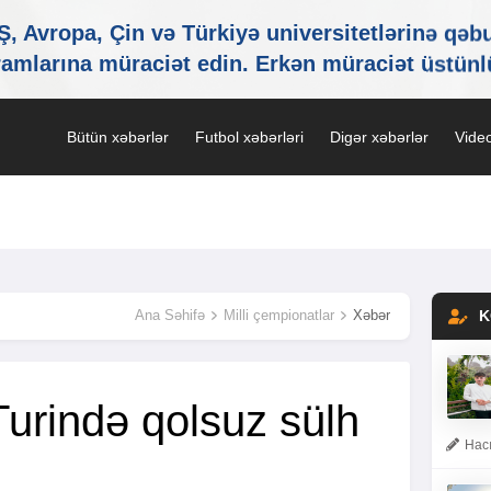
Bütün xəbərlər
Futbol xəbərləri
Digər xəbərlər
Video
Ana Səhifə
Milli çempionatlar
Xəbər
K
Turində qolsuz sülh
Hacı