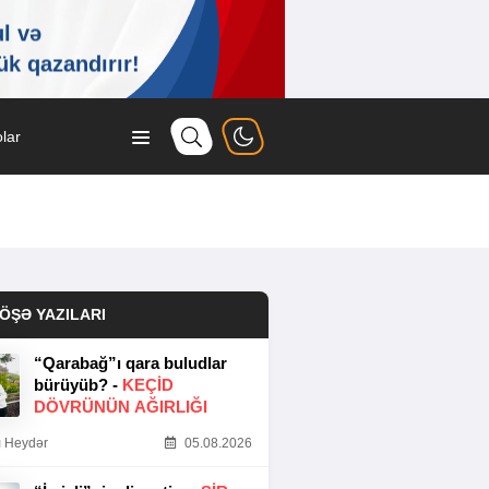
lar
ÖŞƏ YAZILARI
“Qarabağ”ı qara buludlar
bürüyüb? -
KEÇID
DÖVRÜNÜN AĞIRLIĞI
 Heydər
05.08.2026