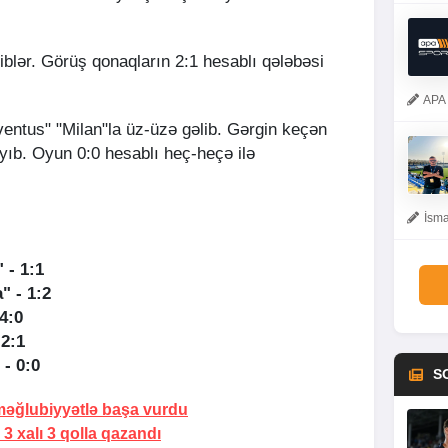
iblər. Görüş qonaqların 2:1 hesablı qələbəsi
APA 
entus" "Milan"la üz-üzə gəlib. Gərgin keçən
yıb. Oyun 0:0 hesablı heç-heçə ilə
İsma
 - 1:1
" - 1:2
4:0
 2:1
 - 0:0
S
əğlubiyyətlə başa vurdu
3 xalı 3 qolla qazandı