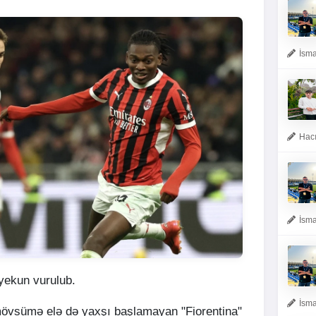
İsma
Hacı
İsma
 yekun vurulub.
İsma
mövsümə elə də yaxşı başlamayan "Fiorentina"