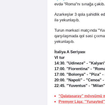
evdə "Roma"nı sınağa çəkib.
Azarkeşlər 3 qola şahidlik ed
ilə yekunlaşıb.
Turun mərkəzi matçında "Yuv
qarşılaşmada qol səsi çıxma
yekunlaşıb.
İtaliya A Seriyası
VI tur
14:30. "Udineze" - "Kalyari"
17:00. "Fiorentina" - "Roma
17:00. "Bolonya" - "Piza" - 
20:00. "Napoli" - "Cenoa" -
22:45. "Yuventus" - "Milan"
“Qalatasaray” mövsümü m
Premyer Liqa: “Yunayted” 