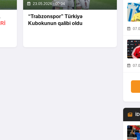
23.05.2026 - 00:04
a
“Trabzonspor” Türkiyə
Rİ
Kubokunun qalibi oldu
07.0
07.0
İ