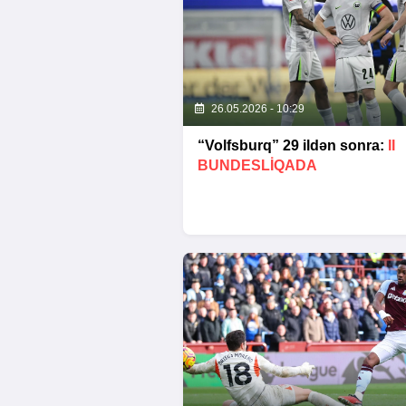
26.05.2026 - 10:29
“Volfsburq” 29 ildən sonra:
II
BUNDESLİQADA