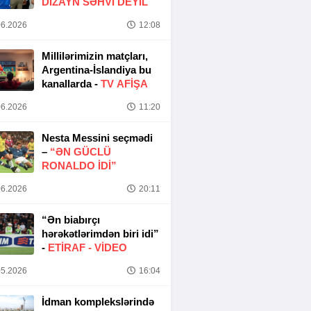
DIZAYN SƏHVI DEYIL
6.2026
12:08
Millilərimizin matçları,
Argentina-İslandiya bu
kanallarda -
TV AFİŞA
6.2026
11:20
Nesta Messini seçmədi
–
“ƏN GÜCLÜ
RONALDO IDI”
6.2026
20:11
“Ən biabırçı
hərəkətlərimdən biri idi”
-
ETIRAF -
VİDEO
5.2026
16:04
İdman komplekslərində