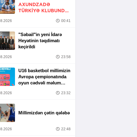
AXUNDZADƏ
TÜRKIYƏ KLUBUNDA
-
RƏSMİ
8.2026
00:41
"Səbail"in yeni İdarə
Heyətinin təqdimatı
keçirildi
8.2026
23:58
U16 basketbol millimizin
Avropa çempionatında
oyun cədvəli məlum
olub
8.2026
23:32
Millimizdən çətin qələbə
8.2026
22:48