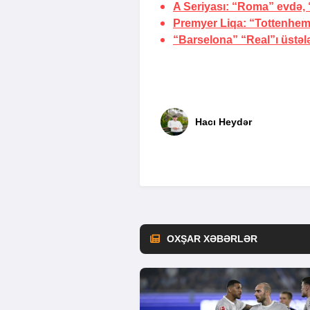
A Seriyası: “Roma” evdə, “
Premyer Liqa: “Tottenhem”
“Barselona” “Real”ı üstəl
Hacı Heydər
OXŞAR XƏBƏRLƏR