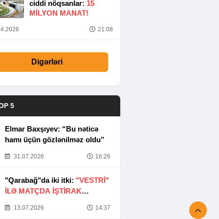
ciddi nöqsanlar:
15
MILYON MANAT!
4.2026
21:08
Digərləri
OP 5
Elmar Baxşıyev: “Bu nəticə
hamı üçün gözlənilməz oldu”
31.07.2026
16:26
"Qarabağ"da iki itki:
"VESTRİ"
İLƏ MATÇDA İŞTİRAK
ETMƏYƏCƏKLƏR
13.07.2026
14:37