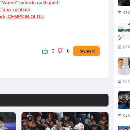
Napoli” səfərdə qalib gəldi
dən xal itkisi
08.0
ədi,
ÇEMPİON OLDU
08.0
0
0
Paylaş
08.0
08.0